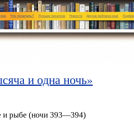
атов
Что почитать?
Лучшие писатели
Новости
Другие рейтинги книг
Подбор
сяча и одна ночь»
е и рыбе (ночи 393—394)