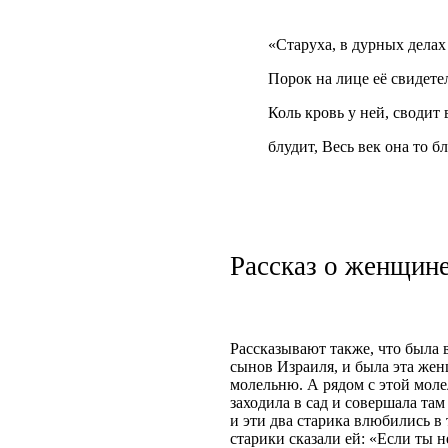
«Старуха, в дурных дела
Порок на лице её свидетел
Коль кровь у ней, сводит 
блудит, Весь век она то б
Рассказ о женщин
Рассказывают также, что была
сынов Израиля, и была эта жен
молельню. А рядом с этой моле
заходила в сад и совершала там
и эти два старика влюбились в 
старики сказали ей: «Если ты н