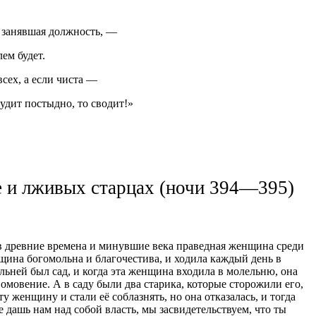
х занявшая должность, —
ем будет.
всех, а если чиста —
лудит постыдно, то сводит!»
е и лживых старцах (ночи 394—395)
 в древние времена и минувшие века праведная женщина среди
щина богомольна и благочестива, и ходила каждый день в
льней был сад, и когда эта женщина входила в молельню, она
 омовение. А в саду были два старика, которые сторожили его,
ту женщину и стали её соблазнять, но она отказалась, и тогда
е дашь нам над собой власть, мы засвидетельствуем, что ты