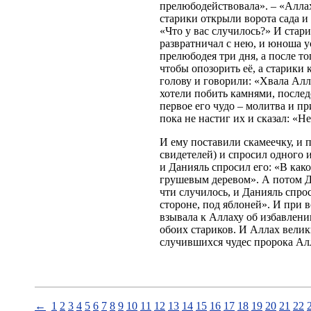
прелюбодействовала». – «Аллах
старики открыли ворота сада и
«Что у вас случилось?» И ста
развратничал с нею, и юноша ус
прелюбодея три дня, а после т
чтобы опозорить её, а старики
голову и говорили: «Хвала Алла
хотели побить камнями, после
первое его чудо – молитва и пр
пока не настиг их и сказал: «Н
И ему поставили скамеечку, и п
свидетелей) и спросил одного и
и Данияль спросил его: «В како
грушевым деревом». А потом Да
чти случилось, и Данияль спрос
стороне, под яблоней». И при в
взывала к Аллаху об избавлен
обоих стариков. И Аллах велик
случившихся чудес пророка Ал
←
1
2
3
4
5
6
7
8
9
10
11
12
13
14
15
16
17
18
19
20
21
22