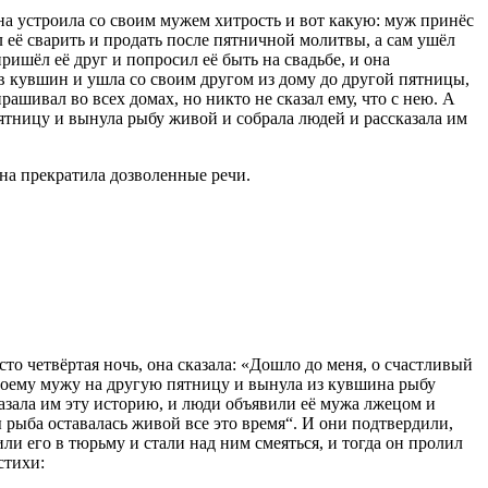
а устроила со своим мужем хитрость и вот какую: муж принёс
л её сварить и продать после пятничной молитвы, а сам ушёл
ришёл её друг и попросил её быть на свадьбе, и она
в кувшин и ушла со своим другом из дому до другой пятницы,
рашивал во всех домах, но никто не сказал ему, что с нею. А
ятницу и вынула рыбу живой и собрала людей и рассказала им
она прекратила дозволенные речи.
сто четвёртая ночь, она сказала: «Дошло до меня, о счастливый
воему мужу на другую пятницу и вынула из кувшина рыбу
азала им эту историю, и люди объявили её мужа лжецом и
ы рыба оставалась живой все это время“. И они подтвердили,
ли его в тюрьму и стали над ним смеяться, и тогда он пролил
стихи: