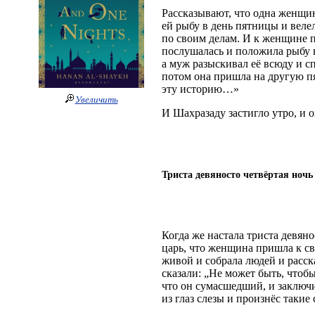
Рассказывают, что одна женщин
ей рыбу в день пятницы и веле
по своим делам. И к женщине п
послушалась и положила рыбу 
а муж разыскивал её всюду и сп
потом она пришла на другую п
эту историю…»
Увеличить
И Шахразаду застигло утро, и 
Триста девяносто четвёртая ночь
Когда же настала триста девяно
царь, что женщина пришла к с
живой и собрала людей и расск
сказали: „Не может быть, чтоб
что он сумасшедший, и заключи
из глаз слезы и произнёс такие 