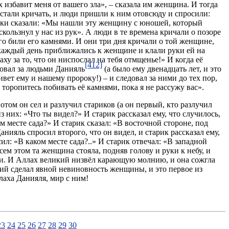
 избавит меня от вашего зла», – сказала им женщина. И тогда
 стали кричать, и люди пришли к ним отовсюду и спросили:
рики сказали: «Мы нашли эту женщину с юношей, который
кользнул у нас из рук». А люди в те времена кричали о позоре
ого били его камнями. И они три дня кричали о той женщине,
 каждый день приближались к женщине и клали руки ей на
ху за то, что он ниспослал на тебя отмщенье!» И когда её
[412]
довал за людьми Данияль
(а было ему двенадцать лет, и это
ивет ему и нашему пророку!) – и следовал за ними до тех пор,
е торопитесь побивать её камнями, пока я не рассужу вас».
отом он сел и разлучил стариков (а он первый, кто разлучил
з них: «Что ты видел?» И старик рассказал ему, что случилось,
м месте сада?» И старик сказал: «В восточной стороне, под
нияль спросил второго, что он видел, и старик рассказал ему,
ил: «В каком месте сада?..» И старик отвечал: «В западной
сем этом та женщина стояла, подняв голову и руки к небу, и
ии. И Аллах великий низвёл карающую молнию, и она сожгла
ий сделал явной невиновность женщины, и это первое из
лаха Данияля, мир с ним!
23
24
25
26
27
28
29
30