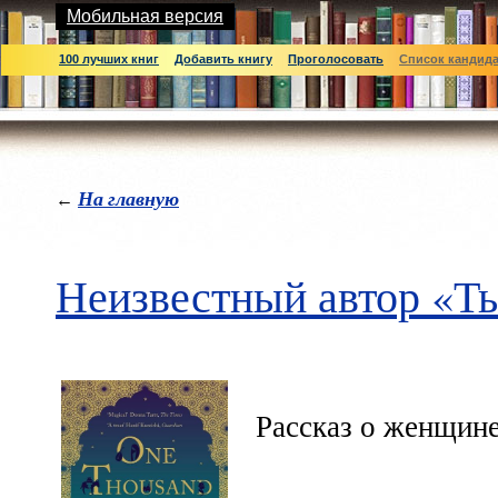
Мобильная версия
100 лучших книг
Добавить книгу
Проголосовать
Список кандид
На главную
←
Неизвестный автор «Ты
Рассказ о женщин