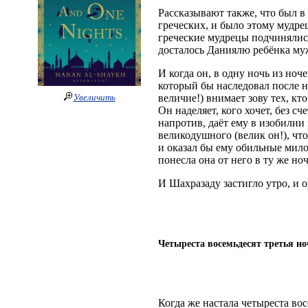
Рассказывают также, что был в
греческих, и было этому мудре
греческие мудрецы подчинялись
досталось Даниялю ребёнка му
И когда он, в одну ночь из ноч
который бы наследовал после не
величие!) внимает зову тех, кт
Увеличить
Он наделяет, кого хочет, без сч
напротив, даёт ему в изобилии
великодушного (велик он!), что
и оказал бы ему обильные милос
понесла она от него в ту же н
И Шахразаду застигло утро, и 
Четыреста восемьдесят третья но
Когда же настала четыреста вос