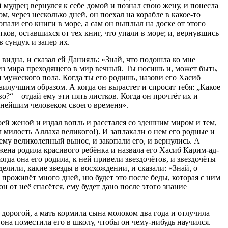
й мудрец вернулся к себе домой и познал свою жену, и понесла
ом, через несколько дней, он поехал на корабле в какое-то
ропали его книги в море, а сам он выплыл на доске от этого
тков, оставшихся от тех книг, что упали в море; и, вернувшись
 сундук и запер их.
видна, и сказал ей Данияль: «Знай, что подошла ко мне
из мира преходящего в мир вечный. Ты носишь и, может быть,
 мужеского пола. Когда ты его родишь, назови его Хасиб
аилучшим образом. А когда он вырастет и спросят тебя: „Какое
о?“ – отдай ему эти пять листков. Когда он прочтёт их и
енейшим человеком своего временя».
оей женой и издал вопль и расстался со здешним миром и тем,
им милость Аллаха великого!). И заплакали о нем его родные и
 ему великолепный вынос, и закопали его, и вернулись. А
 жена родила красивого ребёнка и назвала его Хасиб Карим-ад-
когда она его родила, к ней привели звездочётов, и звездочёты
елили, какие звезды в восхождении, и сказали: «Знай, о
роживёт много дней, ню будет это после беды, которая с ним
он от неё спасётся, ему будет дано после этого знание
 дорогой, а мать кормила сына молоком два года и отлучила
, она поместила его в школу, чтобы он чему-нибудь научился.