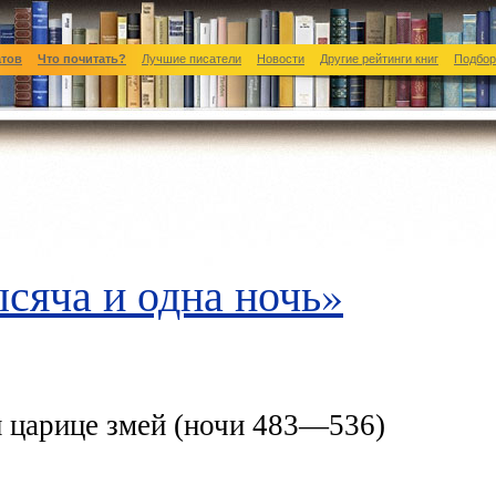
атов
Что почитать?
Лучшие писатели
Новости
Другие рейтинги книг
Подбор
сяча и одна ночь»
и царице змей (ночи 483—536)