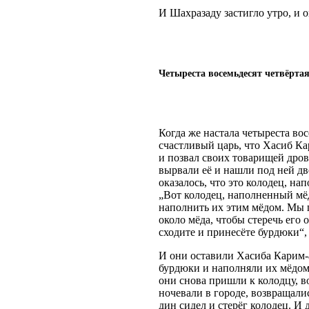
И Шахразаду застигло утро, и 
Четыреста восемьдесят четвёртая
Когда же настала четыреста вос
счастливый царь, что Хасиб Ка
и позвал своих товарищей дров
вырвали её и нашли под ней дв
оказалось, что это колодец, н
„Вот колодец, наполненный мёд
наполнить их этим мёдом. Мы п
около мёда, чтобы стеречь его 
сходите и принесёте бурдюки“, 
И они оставили Хасиба Карим-а
бурдюки и наполняли их мёдом 
они снова пришли к колодцу, во
ночевали в городе, возвращали
дин сидел и стерёг колодец. И 