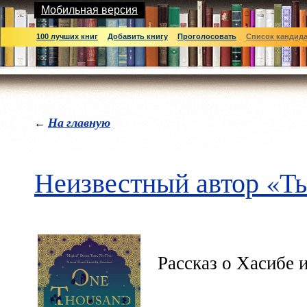
Мобильная версия
100 лучших книг
Добавить книгу
Проголосовать
Список кандид
На главную
←
Неизвестный автор «Ты
Рассказ о Хасибе 