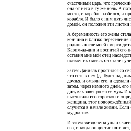
счастливый царь, что гречески
она от него в ту же ночь. А пот
место, и корабль разбился, и п
корабля. И было с ним пять лис
домой, он положил эти листки в
А беременность его жены стала 
кончина и близко переселение 
родишь после моей смерти дитя
Карим-ад-дин и воспитай его н
оставил мне мой отец наследств
поймёт их смысл, он станет уч
Затем Данияль простился со св
что есть в нем (да будет над н
друзья, и омыли его, и сделали
затем, через немного дней, его
дин, как завещал ей её муж. И 
высчитали его гороскоп и опред
женщина, этот новорождённый п
случится в начале жизни. Если 
мудрости».
И затем звездочёты ушли своей
его, и когда он достиг пяти лет