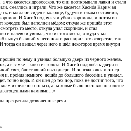
 а что касается дровосеков, то они пооткрывали лавки и стали
или, смеялись и играли. Что же касается Хасиба Карим ад
ать, и когда он сидел в колодце, будучи в таком состоянии,
корпион. И Хасиб поднялся и убил скорпиона, и потом он
тот колодец был наполнен мёдом; откуда же пришёл этот
смотреть то место, откуда упал скорпион, и стал
во и налево и увивал, что из того места, откуда упал
сиб вынул бывший у него нож и расширил это отверстие, так
 И тогда он вышел через него и шёл некоторое время внутри
прошёл по нему и увидал большую дверь из чёрного железа,
к, а в замке – ключ из золота. И Хасиб подошёл к двери и
икий свет, блиставший из-за двери. И он взял ключ и отпер
я и, пройдя немного, дошёл до большого бассейна и увидел,
ет, точно вода. И он шёл до тех пор, пока не достиг того, что
холм из зеленого топаза, а на холме было поставлено золотое
и драгоценными камнями…»
она прекратила дозволенные речи.
чь