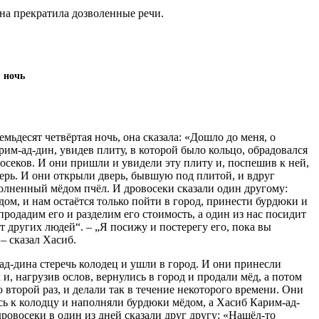
она прекратила дозволенные речи.
 ночь
емьдесят четвёртая ночь, она сказала: «Дошло до меня, о
рим-ад-дин, увидев плиту, в которой было кольцо, обрадовался
осеков. И они пришли и увидели эту плиту и, поспешив к ней,
ерь. И они открыли дверь, бывшую под плитой, и вдруг
аполненный мёдом пчёл. И дровосеки сказали один другому:
ом, и нам остаётся только пойти в город, принести бурдюки и
родадим его и разделим его стоимость, а один из нас посидит
от других людей“. – „Я посижу и постерегу его, пока вы
– сказал Хасиб.
д-дина стеречь колодец и ушли в город. И они принесли
и, нагрузив ослов, вернулись в город и продали мёд, а потом
 второй раз, и делали так в течение некоторого времени. Они
сь к колодцу и наполняли бурдюки мёдом, а Хасиб Карим-ад-
дровосеки в один из дней сказали друг другу: «Нашёл-то