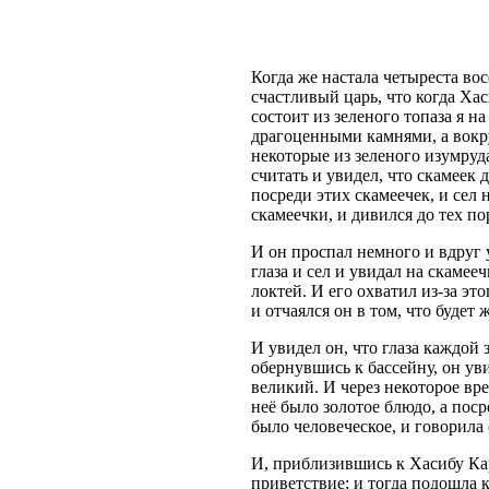
Когда же настала четыреста вос
счастливый царь, что когда Ха
состоит из зеленого топаза я 
драгоценными камнями, а вокру
некоторые из зеленого изумруда
считать и увидел, что скамеек 
посреди этих скамеечек, и сел 
скамеечки, и дивился до тех пор
И он проспал немного и вдруг 
глаза и сел и увидал на скамее
локтей. И его охватил из-за эт
и отчаялся он в том, что будет 
И увидел он, что глаза каждой з
обернувшись к бассейну, он ув
великий. И через некоторое вре
неё было золотое блюдо, а поср
было человеческое, и говорила
И, приблизившись к Хасибу Кар
приветствие; и тогда подошла к