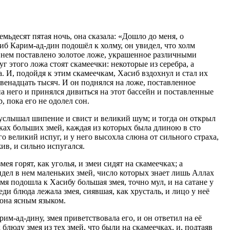
емьдесят пятая ночь, она сказала: «Дошло до меня, о
сиб Карим-ад-дин подошёл к холму, он увидел, что холм
на нем поставлено золотое ложе, украшенное различными
г этого ложа стоят скамеечки: некоторые из серебра, а
. И, подойдя к этим скамеечкам, Хасиб вздохнул и стал их
двенадцать тысяч. И он поднялся на ложе, поставленное
на него и принялся дивиться на этот бассейн и поставленные
, пока его не одолел сон.
услышал шипение и свист и великий шум; и тогда он открыл
чках больших змей, каждая из которых была длиною в сто
ого великий испуг, и у него высохла слюна от сильного страха,
жив, и сильно испугался.
мея горят, как уголья, и змеи сидят на скамеечках; а
идел в нем маленьких змей, число которых знает лишь Аллах
мя подошла к Хасибу большая змея, точно мул, и на сатане у
еди блюда лежала змея, сиявшая, как хрусталь, и лицо у неё
 она ясным языком.
им-ад-дину, змея приветствовала его, и он ответил на её
 блюду змея из тех змей, что были на скамеечках, и, подтаяв