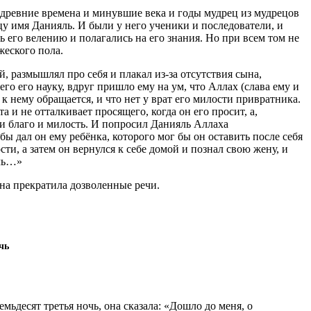
 древние времена и минувшие века и годы мудрец из мудрецов
цу имя Данияль. И были у него ученики и последователи, и
 его велению и полагались на его знания. Но при всем том не
жеского пола.
ей, размышлял про себя и плакал из-за отсутствия сына,
го его науку, вдруг пришло ему на ум, что Аллах (слава ему и
о к нему обращается, и что нет у врат его милости привратника.
ета и не отталкивает просящего, когда он его просит, а,
 и благо и милость. И попросил Данияль Аллаха
бы дал он ему ребёнка, которого мог бы он оставить после себя
ти, а затем он вернулся к себе домой и познал свою жену, и
очь…»
она прекратила дозволенные речи.
чь
емьдесят третья ночь, она сказала: «Дошло до меня, о