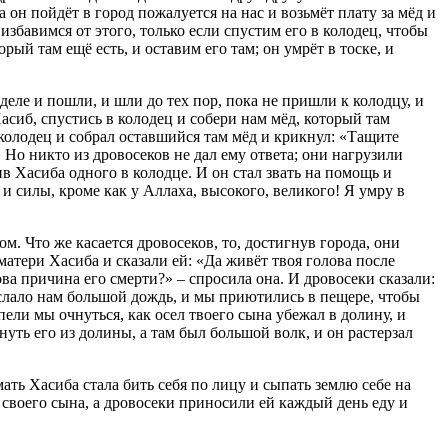
а он пойдёт в город пожалуется на нас и возьмёт плату за мёд и
избавимся от этого, только если спустим его в колодец, чтобы
рый там ещё есть, и оставим его там; он умрёт в тоске, и
деле и пошли, и шли до тех пор, пока не пришли к колодцу, и
асиб, спустись в колодец и собери нам мёд, который там
 колодец и собрал оставшийся там мёд и крикнул: «Тащите
» Но никто из дровосеков не дал ему ответа; они нагрузили
ив Хасиба одного в колодце. И он стал звать на помощь и
и силы, кроме как у Аллаха, высокого, великого! Я умру в
м. Что же касается дровосеков, то, достигнув города, они
матери Хасиба и сказали ей: «Да живёт твоя голова после
ва причина его смерти?» – спросила она. И дровосеки сказали:
слало нам большой дождь, и мы приютились в пещере, чтобы
пели мы очнуться, как осел твоего сына убежал в долину, и
уть его из долины, а там был большой волк, и он растерзал
ать Хасиба стала бить себя по лицу и сыпать землю себе на
 своего сына, а дровосеки приносили ей каждый день еду и