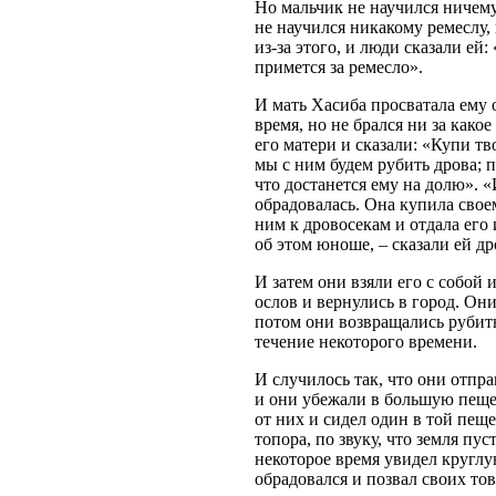
Но мальчик не научился ничему,
не научился никакому ремеслу, 
из-за этого, и люди сказали ей
примется за ремесло».
И мать Хасиба просватала ему 
время, но не брался ни за како
его матери и сказали: «Купи тв
мы с ним будем рубить дрова; пл
что достанется ему на долю». «
обрадовалась. Она купила своем
ним к дровосекам и отдала его 
об этом юноше, – сказали ей др
И затем они взяли его с собой 
ослов и вернулись в город. Они
потом они возвращались рубить 
течение некоторого времени.
И случилось так, что они отпр
и они убежали в большую пеще
от них и сидел один в той пеще
топора, по звуку, что земля пус
некоторое время увидел круглую
обрадовался и позвал своих т