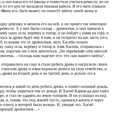
 и она взяла его из школы и поместила учиться ремеслу; во он
и из его рук не выходила никакая работа. И его мать плакала
: «Жени его: быть может, он понесёт заботу своей жены и
одну девушку и женила его на ней, и он провёл так некоторое
е ремесло. А у них были соседи – дровосеки; и они пришли к
оему сыну осла, верёвку и топор, и он пойдёт с нами на гору, и
ата за дрова будет ему и нам, и он потратит на вас часть того,
И, услышав это от дровосеков, мать Хасиба сильно
у сыну осла, верёвку и топор и, взяв Хасиба, отправилась с
им, поручив им о нем заботиться. „Не обременяй себя заботой
овосеки, – господь наш наделит его: это сын нашего шейха“.
и отправились на гору я стали рубить дрова и нагрузили своих
 строгали дрова и израсходовали деньги на свои семейства, и
дрова на второй день и на третий день, и делали это в
авились в какой-то день рубить дрова, и пошёл сильный дождь,
ру, чтобы укрыться там от дождя. И Хасиб Карим-ад-дин ушёл
ре, и стал он ударять по земле топором. И он услышал из-под
тая, и, поняв, что под землёй пусто, принялся копать и через
 плиту, в которой было кольцо. И, увидав это, Хасиб
оварищей дровосеков…»