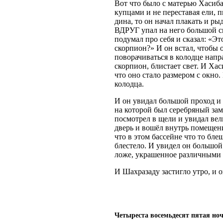
Вот что было с матерью Хасиба,
купцами и не переставая ели, п
дина, то он начал плакать и рыд
ВДРУГ упал на него большой с
подумал про себя и сказал: «Э
скорпион?» И он встал, чтобы о
поворачиваться в колодце напра
скорпион, блистает свет. И Ха
что оно стало размером с окно.
колодца.
И он увидал большой проход и 
на которой был серебряный замо
посмотрел в щели и увидал вел
дверь и вошёл внутрь помещени
что в этом бассейне что то блещ
блестело. И увидел он большой 
ложе, украшенное различным
И Шахразаду застигло утро, и 
Четыреста восемьдесят пятая но