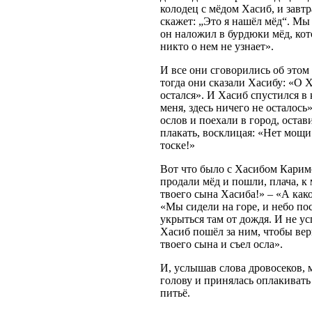
колодец с мёдом Хасиб, и завтр
скажет: „Это я нашёл мёд“. Мы 
он наложил в бурдюки мёд, кото
никто о нем не узнает».
И все они сговорились об этом 
тогда они сказали Хасибу: «О Х
остался». И Хасиб спустился в
меня, здесь ничего не осталось
ослов и поехали в город, остав
плакать, восклицая: «Нет мощи 
тоске!»
Вот что было с Хасибом Каримо
продали мёд и пошли, плача, к 
твоего сына Хасиба!» – «А како
«Мы сидели на горе, и небо по
укрыться там от дождя. И не ус
Хасиб пошёл за ним, чтобы верн
твоего сына и съел осла».
И, услышав слова дровосеков, м
голову и принялась оплакивать
питьё.