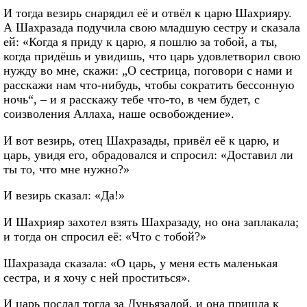
И тогда везирь снарядил её и отвёл к царю Шахрияру.
А Шахразада подучила свою младшую сестру и сказала
ей: «Когда я приду к царю, я пошлю за тобой, а ты,
когда придёшь и увидишь, что царь удовлетворил свою
нужду во мне, скажи: „О сестрица, поговори с нами и
расскажи нам что-нибудь, чтобы сократить бессонную
ночь“, – и я расскажу тебе что-то, в чем будет, с
соизволения Аллаха, наше освобождение».
И вот везирь, отец Шахразады, привёл её к царю, и
царь, увидя его, обрадовался и спросил: «Доставил ли
ты то, что мне нужно?»
И везирь сказал: «Да!»
И Шахрияр захотел взять Шахразаду, но она заплакала;
и тогда он спросил её: «Что с тобой?»
Шахразада сказала: «О царь, у меня есть маленькая
сестра, и я хочу с ней проститься».
И царь послал тогда за Дуньязадой, и она пришла к