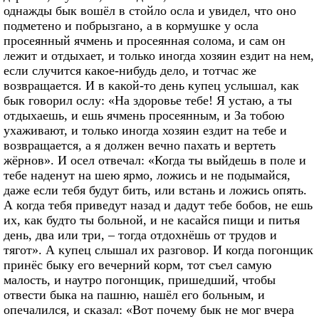
однажды бык вошёл в стойло осла и увидел, что оно
подметено и побрызгано, а в кормушке у осла
просеянный ячмень и просеянная солома, и сам он
лежит и отдыхает, и только иногда хозяин ездит на нем,
если случится какое-нибудь дело, и тотчас же
возвращается. И в какой-то день купец услышал, как
бык говорил ослу: «На здоровье тебе! Я устаю, а ты
отдыхаешь, и ешь ячмень просеянным, и За тобою
ухаживают, и только иногда хозяин ездит на тебе и
возвращается, а я должен вечно пахать и вертеть
жёрнов». И осел отвечал: «Когда ты выйдешь в поле и
тебе наденут на шею ярмо, ложись и не подымайся,
даже если тебя будут бить, или встань и ложись опять.
А когда тебя приведут назад и дадут тебе бобов, не ешь
их, как будто ты больной, и не касайся пищи и питья
день, два или три, – тогда отдохнёшь от трудов и
тягот». А купец слышал их разговор. И когда погонщик
принёс быку его вечерний корм, тот съел самую
малость, и наутро погонщик, пришедший, чтобы
отвести быка на пашню, нашёл его больным, и
опечалился, и сказал: «Вот почему бык не мог вчера