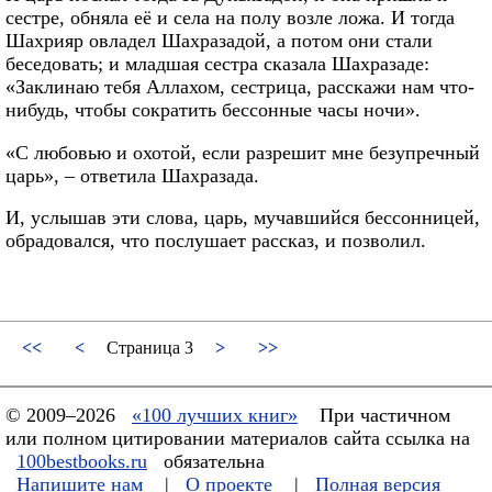
сестре, обняла её и села на полу возле ложа. И тогда
Шахрияр овладел Шахразадой, а потом они стали
беседовать; и младшая сестра сказала Шахразаде:
«Заклинаю тебя Аллахом, сестрица, расскажи нам что-
нибудь, чтобы сократить бессонные часы ночи».
«С любовью и охотой, если разрешит мне безупречный
царь», – ответила Шахразада.
И, услышав эти слова, царь, мучавшийся бессонницей,
обрадовался, что послушает рассказ, и позволил.
<<
<
Страница 3
>
>>
© 2009–2026
«100 лучших книг»
При частичном
или полном цитировании материалов сайта ссылка на
100bestbooks.ru
обязательна
Напишите нам
|
О проекте
|
Полная версия