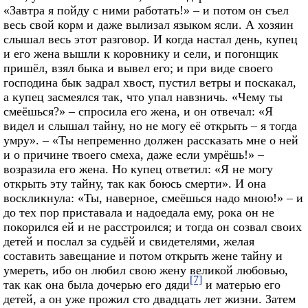
«Завтра я пойду с ними работать!» – и потом он съел
весь свой корм и даже вылизал языком ясли. А хозяин
слышал весь этот разговор. И когда настал день, купец
и его жена вышли к коровнику и сели, и погонщик
пришёл, взял быка и вывел его; и при виде своего
господина бык задрал хвост, пустил ветры и поскакал,
а купец засмеялся так, что упал навзничь. «Чему ты
смеёшься?» – спросила его жена, и он отвечал: «Я
видел и слышал тайну, но не могу её открыть – я тогда
умру». – «Ты непременно должен рассказать мне о ней
и о причине твоего смеха, даже если умрёшь!» –
возразила его жена. Но купец ответил: «Я не могу
открыть эту тайну, так как боюсь смерти». И она
воскликнула: «Ты, наверное, смеёшься надо мною!» – и
до тех пор приставала и надоедала ему, рока он не
покорился ей и не расстроился; и тогда он созвал своих
детей и послал за судьёй и свидетелями, желая
составить завещание и потом открыть жене тайну и
умереть, ибо он любил свою жену великой любовью,
[7]
так как она была дочерью его дяди
и матерью его
детей, а он уже прожил сто двадцать лет жизни. Затем