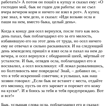
работать!» А потом он пошёл к купцу и сказал ему: «О
господин мой, бык не годен для работы: он не съел
вчера вечером корм и ничего не взял в рот». А купец
уже знал, в чем дело, и сказал: «Иди возьми осла и
паши на нем, вместо быка, целый день».
Когда к концу дня осел вернулся, после того как весь
день пахал, бык поблагодарил его за его милость,
избавившую его на этот день от труда, но осел ничего
ему не отвечал и сильно раскаивался. И на следующий
день земледелец пришёл и взял осла и пахал на нем до
вечера, и осел вернулся с ободранной шеей, мёртвый от
усталости. И бык, оглядев осла, поблагодарил его и
восхвалил, а осел воскликнул: «Я лежал развалившись,
но болтливость мне повредила! Знай, – добавил он, –
что я тебе искренний советчик; я услышал, как наш
хозяин говорил: „Если бык не встанет с места, отдайте
его мяснику, пусть он его зарежет и порежет его кожу
на куски“. И я боюсь за тебя и тебя предупреждаю. Вот
и все!»
Бык, услышав слова осла, поблагодарил его и сказал: