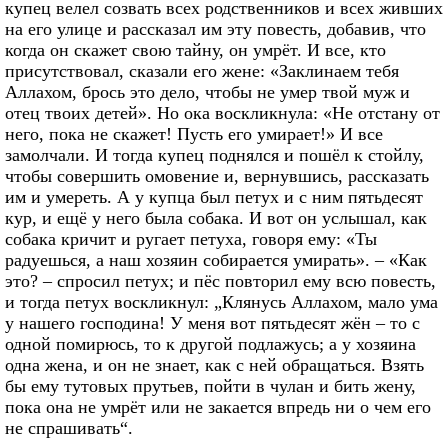
купец велел созвать всех родственников и всех живших
на его улице и рассказал им эту повесть, добавив, что
когда он скажет свою тайну, он умрёт. И все, кто
присутствовал, сказали его жене: «Заклинаем тебя
Аллахом, брось это дело, чтобы не умер твой муж и
отец твоих детей». Но ока воскликнула: «Не отстану от
него, пока не скажет! Пусть его умирает!» И все
замолчали. И тогда купец поднялся и пошёл к стойлу,
чтобы совершить омовение и, вернувшись, рассказать
им и умереть. А у купца был петух и с ним пятьдесят
кур, и ещё у него была собака. И вот он услышал, как
собака кричит и ругает петуха, говоря ему: «Ты
радуешься, а наш хозяин собирается умирать». – «Как
это? – спросил петух; и пёс повторил ему всю повесть,
и тогда петух воскликнул: „Клянусь Аллахом, мало ума
у нашего господина! У меня вот пятьдесят жён – то с
одной помирюсь, то к другой подлажусь; а у хозяина
одна жена, и он не знает, как с ней обращаться. Взять
бы ему тутовых прутьев, пойти в чулан и бить жену,
пока она не умрёт или не закается впредь ни о чем его
не спрашивать“.