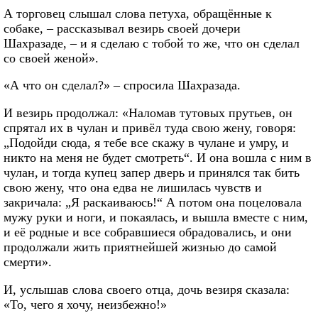
А торговец слышал слова петуха, обращённые к
собаке, – рассказывал везирь своей дочери
Шахразаде, – и я сделаю с тобой то же, что он сделал
со своей женой».
«А что он сделал?» – спросила Шахразада.
И везирь продолжал: «Наломав тутовых прутьев, он
спрятал их в чулан и привёл туда свою жену, говоря:
„Подойди сюда, я тебе все скажу в чулане и умру, и
никто на меня не будет смотреть“. И она вошла с ним в
чулан, и тогда купец запер дверь и принялся так бить
свою жену, что она едва не лишилась чувств и
закричала: „Я раскаиваюсь!“ А потом она поцеловала
мужу руки и ноги, и покаялась, и вышла вместе с ним,
и её родные и все собравшиеся обрадовались, и они
продолжали жить приятнейшей жизнью до самой
смерти».
И, услышав слова своего отца, дочь везиря сказала:
«То, чего я хочу, неизбежно!»