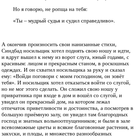
Но я говорю, не ропща на тебя:
«Ты – мудрый судья и судил справедливо».
А окончив произносить свои нанизанные стихи,
Синдбад носильщик хотел поднять свою ношу и идти,
и вдруг вышел к нему из ворот слуга, юный годами, с
красивым: лицом и прекрасным станом, в роскошных
одеждах. И он схватил носильщика за руку и сказал
ему: «Войди поговори с моим господином, он зовёт
тебя». И носильщик хотел отказаться войти со слугой,
но не мог этого сделать. Он сложил свою ношу у
привратника при входе в дом и вошёл со слугой, и
увидел он прекрасный дом, на котором лежал
отпечаток приветливости и достоинства, а посмотрев в
большую приёмную залу, он увидел там благородных
господ и знатных вольноотпущенников; и были в зале
всевозможные цветы и всякие благовонные растения, и
закуски, и плоды, и множество разнообразных