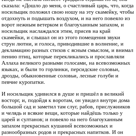
сказала: «Дошло до меня, о счастливый царь, что, когда
носильщик положил свою ношу на эту скамейку, чтобы
отдохнуть и подышать воздухом, и на него повеяло из
ворот нежным ветерком и благоуханным запахом, и
носильщик наслаждался этим, присев на край
скамейки, и слышал он из этого помещения звуки
струн лютни, и голоса, приводившие в волнение, и
декламацию разных стихов с ясным смыслом, и внимал
пению птиц, которые перекликались и прославляли
Аллаха великого разными голосами, на всевозможных
языках, и были то горлинки, персидские соловьи,
дрозды, обыкновенные соловьи, лесные голуби и
певчие куропатки.
И носильщик удивился в душе и пришёл в великий
восторг, и, подойдя к воротам, он увидел внутри дома
большой сад и заметил там слуг, рабов, прислужников
и челядь и всякие вещи, которые найдёшь только у
царей и султанов; и повеяло на него благоуханным
запахом прекрасных кушаний всевозможных и
разнообразных родов и прекрасных напитков. И он