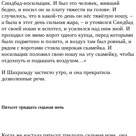
Синдбад-носильщик. И был это человек, живший
бедно, и носил он за плату тяжести на голове. И
случилось, что в какой-то день он нёс тяжёлую ношу, –
а была в этот день сильная жара, – и утомился Синдбад
от своей ноши и вспотел, и усилился над ним зной. И
проходил он мимо ворот одного купца, перед которыми
было подметено и полито, и воздух там был ровный, и
рядом с воротами стояла широкая скамейка. И
носильщик положил свою ношу на эту скамейку, чтобы
отдохнуть и подышать воздухом…»
И Шахразаду застигло утро, и она прекратила
дозволенные речи.
Пятьсот тридцать седьмая ночь
Когда же настала пятьсот тридцать седьмая ночь, она