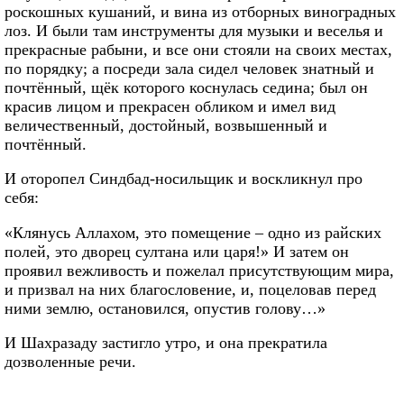
роскошных кушаний, и вина из отборных виноградных
лоз. И были там инструменты для музыки и веселья и
прекрасные рабыни, и все они стояли на своих местах,
по порядку; а посреди зала сидел человек знатный и
почтённый, щёк которого коснулась седина; был он
красив лицом и прекрасен обликом и имел вид
величественный, достойный, возвышенный и
почтённый.
И оторопел Синдбад-носильщик и воскликнул про
себя:
«Клянусь Аллахом, это помещение – одно из райских
полей, это дворец султана или царя!» И затем он
проявил вежливость и пожелал присутствующим мира,
и призвал на них благословение, и, поцеловав перед
ними землю, остановился, опустив голову…»
И Шахразаду застигло утро, и она прекратила
дозволенные речи.