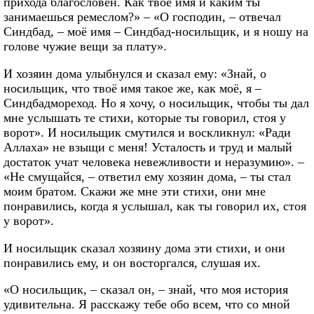
прихода благословен. Как твоё имя и каким ты
занимаешься ремеслом?» – «О господин, – отвечал
Синдбад, – моё имя – Синдбад-носильщик, и я ношу на
голове чужие вещи за плату».
И хозяин дома улыбнулся и сказал ему: «Знай, о
носильщик, что твоё имя такое же, как моё, я –
Синдбадмореход. Но я хочу, о носильщик, чтобы ты дал
мне услышать те стихи, которые ты говорил, стоя у
ворот». И носильщик смутился и воскликнул: «Ради
Аллаха» не взыщи с меня! Усталость и труд и малый
достаток учат человека невежливости и неразумию». –
«Не смущайся, – ответил ему хозяин дома, – ты стал
моим братом. Скажи же мне эти стихи, они мне
понравились, когда я услышал, как ты говорил их, стоя
у ворот».
И носильщик сказал хозяину дома эти стихи, и они
понравились ему, и он восторгался, слушая их.
«О носильщик, – сказал он, – знай, что моя история
удивительна. Я расскажу тебе обо всем, что со мной