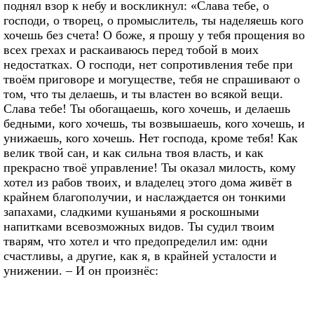
поднял взор к небу и воскликнул: «Слава тебе, о
господи, о творец, о промыслитель, ты наделяешь кого
хочешь без счета! О боже, я прошу у тебя прощения во
всех грехах и раскаиваюсь перед тобой в моих
недостатках. О господи, нет сопротивления тебе при
твоём приговоре и могуществе, тебя не спрашивают о
том, что ты делаешь, и ты властен во всякой вещи.
Слава тебе! Ты обогащаешь, кого хочешь, и делаешь
бедными, кого хочешь, ты возвышаешь, кого хочешь, и
унижаешь, кого хочешь. Нет господа, кроме тебя! Как
велик твой сан, и как сильна твоя власть, и как
прекрасно твоё управление! Ты оказал милость, кому
хотел из рабов твоих, и владелец этого дома живёт в
крайнем благополучии, и наслаждается он тонкими
запахами, сладкими кушаньями я роскошными
напитками всевозможных видов. Ты судил твоим
тварям, что хотел и что предопределил им: одни
счастливы, а другие, как я, в крайней усталости и
унижении. – И он произнёс: