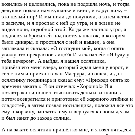
возились и целовались, пока не подошла ночь, и тогда
девушки подали нам кушанье и вино, и вдруг вижу –
это целый пир! И мы пили до полуночи, а затем легли
и заснули, и я проспал с ней до утра, и в жизни не
видел ночи, подобной этой. Когда же настало утро, я
поднялся и бросил ей под постель платок, в котором
были динары, и простился с ней и вышел, а она
заплакала и сказала: «О господин мой, когда я опять
увижу это прекрасное лицо?» И я сказал ей: «Я буду у
тебя вечером». А выйдя, я нашёл ослятника,
привёзшего меня вчера, который ждал меня у ворот, и
сел с ним и приехал в хан Масрура, и сошёл, и дал
ослятнику полдинара и сказал ему: «Приходи опять ко
времени заката!» И он отвечал: «Хорошо!» И я
позавтракал и пошёл взыскивать деньги за ткани, а
потом возвратился и приготовил ей жареного ягнёнка и
сладостей, а затем позвал носильщика, положил все это
ему в корзину, заплатил ему и вернулся к своим делам
и был занят до захода солнца.
А на закате ослятник пришёл ко мне, и я взял пятьдесят