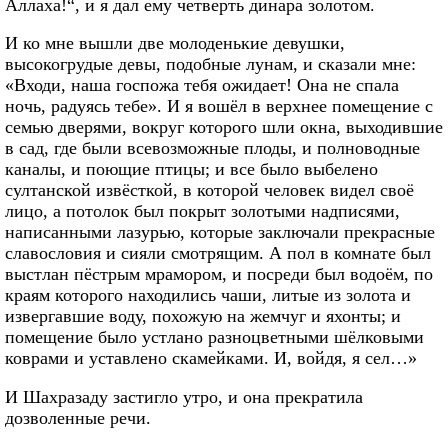
Аллаха!“, и я дал ему четверть динара золотом.
И ко мне вышли две молоденькие девушки,
высокогрудые девы, подобные лунам, и сказали мне:
«Входи, наша госпожа тебя ожидает! Она не спала
ночь, радуясь тебе». И я вошёл в верхнее помещение с
семью дверями, вокруг которого шли окна, выходившие
в сад, где были всевозможные плоды, и полноводные
каналы, и поющие птицы; и все было выбелено
султанской извёсткой, в которой человек видел своё
лицо, а потолок был покрыт золотыми надписями,
написанными лазурью, которые заключали прекрасные
славословия и сияли смотрящим. А пол в комнате был
выстлан пёстрым мрамором, и посреди был водоём, по
краям которого находились чаши, литые из золота и
извергавшие воду, похожую на жемчуг и яхонты; и
помещение было устлано разноцветными шёлковыми
коврами и уставлено скамейками. И, войдя, я сел…»
И Шахразаду застигло утро, и она прекратила
дозволенные речи.