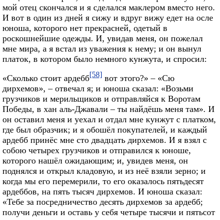
мой отец скончался и я сделался маклером вместо него.
И вот в один из дней я сижу и вдруг вижу едет на осле
юноша, которого нет прекрасней, одетый в
роскошнейшие одежды. И, увидав меня, он пожелал
мне мира, а я встал из уважения к нему; и он вынул
платок, в котором было немного кунжута, и спросил:
[58]
«Сколько стоит ардебб
вот этого?» – «Сю
дирхемов», – отвечал я; и юноша сказал: «Возьми
грузчиков и мерильщиков и отправляйся к Воротам
Победы, в хан аль-Джавали – ты найдёшь меня там». И
он оставил меня и уехал и отдал мне кунжут с платком,
где был образчик; и я обошёл покупателей, и каждый
ардебб принёс мне сто двадцать дирхемов. И я взял с
собою четырех грузчиков и отправился к юноше,
которого нашёл ожидающим; и, увидев меня, он
поднялся и открыл кладовую, и из неё взяли зерно; и
когда мы его перемерили, то его оказалось пятьдесят
ардеббов, на пять тысяч дирхемов. И юноша сказал:
«Тебе за посредничество десять дирхемов за ардебб;
получи деньги и оставь у себя четыре тысячи и пятьсот