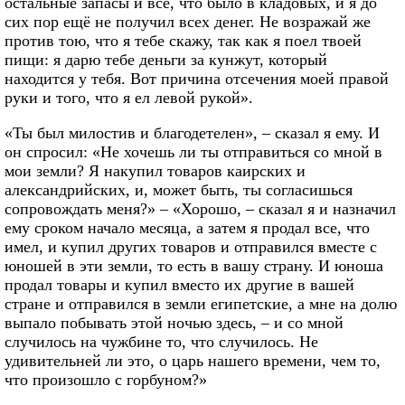
остальные запасы и все, что было в кладовых, и я до
сих пор ещё не получил всех денег. Не возражай же
против тою, что я тебе скажу, так как я поел твоей
пищи: я дарю тебе деньги за кунжут, который
находится у тебя. Вот причина отсечения моей правой
руки и того, что я ел левой рукой».
«Ты был милостив и благодетелен», – сказал я ему. И
он спросил: «Не хочешь ли ты отправиться со мной в
мои земли? Я накупил товаров каирских и
александрийских, и, может быть, ты согласишься
сопровождать меня?» – «Хорошо, – сказал я и назначил
ему сроком начало месяца, а затем я продал все, что
имел, и купил других товаров и отправился вместе с
юношей в эти земли, то есть в вашу страну. И юноша
продал товары и купил вместо их другие в вашей
стране и отправился в земли египетские, а мне на долю
выпало побывать этой ночью здесь, – и со мной
случилось на чужбине то, что случилось. Не
удивительней ли это, о царь нашего времени, чем то,
что произошло с горбуном?»