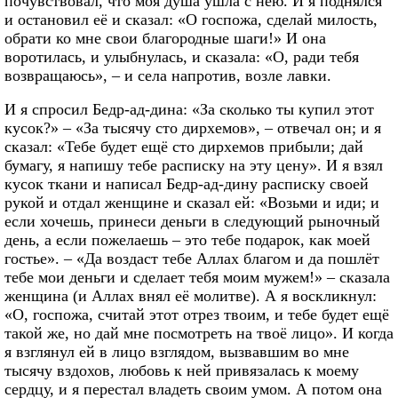
почувствовал, что моя душа ушла с нею. И я поднялся
и остановил её и сказал: «О госпожа, сделай милость,
обрати ко мне свои благородные шаги!» И она
воротилась, и улыбнулась, и сказала: «О, ради тебя
возвращаюсь», – и села напротив, возле лавки.
И я спросил Бедр-ад-дина: «За сколько ты купил этот
кусок?» – «За тысячу сто дирхемов», – отвечал он; и я
сказал: «Тебе будет ещё сто дирхемов прибыли; дай
бумагу, я напишу тебе расписку на эту цену». И я взял
кусок ткани и написал Бедр-ад-дину расписку своей
рукой и отдал женщине и сказал ей: «Возьми и иди; и
если хочешь, принеси деньги в следующий рыночный
день, а если пожелаешь – это тебе подарок, как моей
гостье». – «Да воздаст тебе Аллах благом и да пошлёт
тебе мои деньги и сделает тебя моим мужем!» – сказала
женщина (и Аллах внял её молитве). А я воскликнул:
«О, госпожа, считай этот отрез твоим, и тебе будет ещё
такой же, но дай мне посмотреть на твоё лицо». И когда
я взглянул ей в лицо взглядом, вызвавшим во мне
тысячу вздохов, любовь к ней привязалась к моему
сердцу, и я перестал владеть своим умом. А потом она