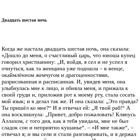
Двадцать шестая ночь
Когда же настала двадцать шестая ночь, она сказала:
«Дошло до меня, о счастливый царь, что юноша купец
говорил христианину: „И, войдя, я сел и не успел я
очнуться, как та женщина уже подошла – в венце,
окаймлённом жемчугом и драгоценностями,
разрисованная и расписанная. И, увидев меня, она
улыбнулась мне к лицо, и обняла меня, и прижала к
своей груди и, приложив рот к моему рту, стала сосать
мой язык; и я делал так же. И она сказала: „Это правда?
Ты пришёл ко мне?“ И я отвечал ей: „Я твой раб!“ А
она воскликнула: „Привет, добро пожаловать! Клянусь
Аллахом, с того дня, как я тебя увидала, мне не был
сладок сон и неприятно кушанье“. – «И мне также“, –
отвечал я; и мы сели и стали разговаривать, и я держал