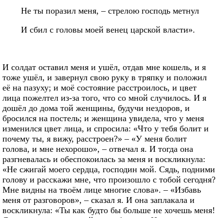
Не ты поразил меня, – стрелою господь метнул
И сбил с головы моей венец царской власти».
И солдат оставил меня и ушёл, отдав мне кошель, и я
тоже ушёл, и завернул свою руку в тряпку и положил
её на пазуху; и моё состояние расстроилось, и цвет
лица пожелтел из-за того, что со мной случилось. И я
дошёл до дома той женщины, будучи нездоров, и
бросился на постель; и женщина увидела, что у меня
изменился цвет лица, и спросила: «Что у тебя болит и
почему ты, я вижу, расстроен?» – «У меня болит
голова, и мне нехорошо», – отвечал я. И тогда она
разгневалась и обеспокоилась за меня и воскликнула:
«Не сжигай моего сердца, господин мой. Сядь, подними
голову и расскажи мне, что произошло с тобой сегодня?
Мне видны на твоём лице многие слова». – «Избавь
меня от разговоров», – сказал я. И она заплакала и
воскликнула: «Ты как будто бы больше не хочешь меня!