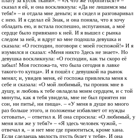
плату за кусок ткани». – «А что же торопиться?» –
сказал я ей, и она воскликнула: «Да не лишимся мы
тебя!» – и отдала мне деньги; и я сидел и разговаривал
с нею. И я сделал ей Знак, и она поняла, что я хочу
обладать ею, и встала поспешно, испуганная, а моё
сердце было привязано к ней. И я вышел с рынка
следом за ней, и вдруг ко мне подошла девушка и
сказала: «О господин, поговори с моей госпожой!» И я
изумился и сказал: «Меня никто Здесь не знает». Но
девушка воскликнула: «О господин, как ты скоро её
забыл! Моя госпожа-та, что была сегодня в лавке
такого-то купца». И я пошёл с девушкой на рынок
менял; и, увидев меня, её госпожа привлекла меня к
себе и сказала: «О мой любимый, ты проник мне в
душу, и любовь к тебе овладела моим сердцем, и с той
минуты, как я тебя увидела, мне не был приятен ни
сон, ни питьё, ни пища». – «У меня в душе во много
раз больше этого, и положенье избавляет от нужды
сетовать», – ответил я. И она спросила: «О любимый, у
меня или же у тебя?» – «Я здесь человек чужой, –
отвечал я, – и нет мне где приютиться, кроме хана.
Если сделаешь милость пусть будет у тебя». И она