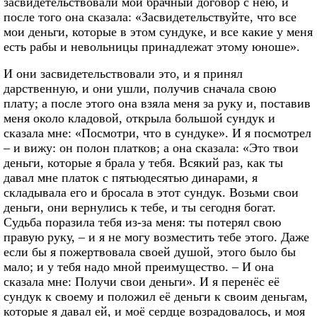
засвидетельствовали мой брачный договор с нею, и
после того она сказала: «Засвидетельствуйте, что все
мои деньги, которые в этом сундуке, и все какие у меня
есть рабы и невольницы принадлежат этому юноше».
И они засвидетельствовали это, и я принял
дарственную, и они ушли, получив сначала свою
плату; а после этого она взяла меня за руку и, поставив
меня около кладовой, открыла большой сундук и
сказала мне: «Посмотри, что в сундуке». И я посмотрел
– и вижу: он полон платков; а она сказала: «Это твои
деньги, которые я брала у тебя. Всякий раз, как ты
давал мне платок с пятьюдесятью динарами, я
складывала его и бросала в этот сундук. Возьми свои
деньги, они вернулись к тебе, и ты сегодня богат.
Судьба поразила тебя из-за меня: ты потерял свою
правую руку, – и я не могу возместить тебе этого. Даже
если бы я пожертвовала своей душой, этого было бы
мало; и у тебя надо мной преимущество. – И она
сказала мне: Получи свои деньги». И я перенёс её
сундук к своему и положил её деньги к своим деньгам,
которые я давал ей, и моё сердце возрадовалось, и моя