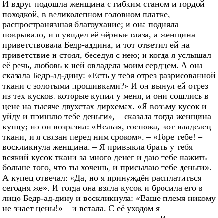
И вдруг подошла женщина с гибким станом и гордой
походкой, в великолепном головном платке,
распространявшая благоухание; и она подняла
покрывало, и я увидел её чёрные глаза, а женщина
приветствовала Бедр-аддина, и тот ответил ей на
приветствие и стоял, беседуя с нею; и когда я услышал
её речь, любовь к ней овладела моим сердцем. А она
сказала Бедр-ад-дину: «Есть у тебя отрез разрисованной
ткани с золотыми прошивками?» И он вынул ей отрез
из тех кусков, которые купил у меня, и они сошлись в
цене на тысяче двухстах дирхемах. «Я возьму кусок и
уйду и пришлю тебе деньги», – сказала тогда женщина
купцу; но он возразил: «Нельзя, госпожа, вот владелец
ткани, и я связан перед ним сроком». – «Горе тебе! –
воскликнула женщина. – Я привыкла брать у тебя
всякий кусок ткани за много денег и даю тебе нажить
больше того, что ты хочешь, и присылаю тебе деньги».
А купец отвечал: «Да, но я принуждён расплатиться
сегодня же». И тогда она взяла кусок и бросила его в
лицо Бедр-ад-дину и воскликнула: «Ваше племя никому
не знает цены!» – и встала. С её уходом я