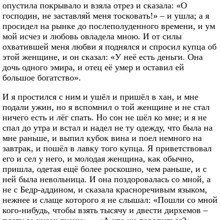
опустила покрывало и взяла отрез и сказала: «О
господин, не заставляй меня тосковать!» – и ушла; а я
просидел на рынке до послеполуденного времени, и ум
мой исчез и любовь овладела мною. И от силы
охватившей меня любви я поднялся и спросил купца об
этой женщине, и он сказал: «У неё есть деньги. Она
дочь одного эмира, и отец её умер и оставил ей
большое богатство».
И я простился с ним и ушёл и пришёл в хан, и мне
подали ужин, но я вспомнил о той женщине и не стал
ничего есть и лёг спать. Но сон не шёл ко мне; и я не
спал до утра и встал и надел не ту одежду, что была на
мне раньше, и выпил кубок вина и поел немного на
завтрак, и пошёл в лавку того купца. Я приветствовал
его и сел у него, и молодая женщина, как обычно,
пришла, одетая ещё более роскошно, чем раньше, и с
ней была невольница. И она поздоровалась со мной, а
не с Бедр-аддином, и сказала красноречивым языком,
нежнее и слаще которого я не слышал: «Пошли со мной
кого-нибудь, чтобы взять тысячу и двести дирхемов –