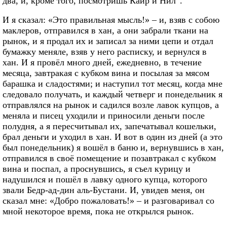
два, и, кроме того, посмотришь Каир и Нил“.
И я сказал: «Это правильная мысль!» – и, взяв с собою
маклеров, отправился в хан, а они забрали ткани на
рынок, и я продал их и записал за ними цепи и отдал
бумажку меняле, взяв у него расписку, и вернулся в
хан. И я провёл много дней, ежедневно, в течение
месяца, завтракая с кубком вина и посылая за мясом
барашка и сладостями; и наступил тот месяц, когда мне
следовало получать, и каждый четверг и понедельник я
отправлялся на рынок и садился возле лавок купцов, а
меняла и писец уходили и приносили деньги после
полудня, а я пересчитывал их, запечатывал кошельки,
брал деньги и уходил в хан. И вот в один из дней (а это
был понедельник) я вошёл в баню и, вернувшись в хан,
отправился в своё помещение и позавтракал с кубком
вина и поспал, а проснувшись, я съел курицу и
надушился и пошёл в лавку одного купца, которого
звали Бедр-ад-дин аль-Бустани. И, увидев меня, он
сказал мне: «Добро пожаловать!» – и разговаривал со
мной некоторое время, пока не открылся рынок.