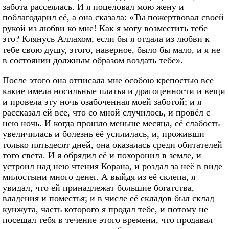
забота рассеялась. И я поцеловал мою жену и
поблагодарил её, а она сказала: «Ты пожертвовал своей
рукой из любви ко мне! Как я могу возместить тебе
это? Клянусь Аллахом, если бы я отдала из любви к
тебе свою душу, этого, наверное, было бы мало, и я не
в состоянии должным образом воздать тебе».
После этого она отписала мне особою крепостью все
какие имела носильные платья и драгоценности и вещи
и провела эту ночь озабоченная моей заботой; и я
рассказал ей все, что со мной случилось, и провёл с
нею ночь. И когда прошло меньше месяца, её слабость
увеличилась и болезнь её усилилась, и, проживши
только пятьдесят дней, она оказалась среди обитателей
того света. И я обрядил её и похоронил в земле, и
устроил над нею чтения Корана, и роздал за неё в виде
милостыни много денег. А выйдя из её склепа, я
увидал, что ей принадлежат большие богатства,
владения и поместья; и в числе её складов был склад
кунжута, часть которого я продал тебе, и потому не
посещал тебя в течение этого времени, что продавал