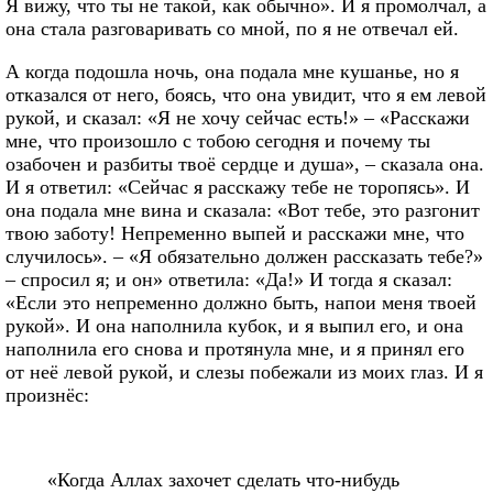
Я вижу, что ты не такой, как обычно». И я промолчал, а
она стала разговаривать со мной, по я не отвечал ей.
А когда подошла ночь, она подала мне кушанье, но я
отказался от него, боясь, что она увидит, что я ем левой
рукой, и сказал: «Я не хочу сейчас есть!» – «Расскажи
мне, что произошло с тобою сегодня и почему ты
озабочен и разбиты твоё сердце и душа», – сказала она.
И я ответил: «Сейчас я расскажу тебе не торопясь». И
она подала мне вина и сказала: «Вот тебе, это разгонит
твою заботу! Непременно выпей и расскажи мне, что
случилось». – «Я обязательно должен рассказать тебе?»
– спросил я; и он» ответила: «Да!» И тогда я сказал:
«Если это непременно должно быть, напои меня твоей
рукой». И она наполнила кубок, и я выпил его, и она
наполнила его снова и протянула мне, и я принял его
от неё левой рукой, и слезы побежали из моих глаз. И я
произнёс:
«Когда Аллах захочет сделать что-нибудь