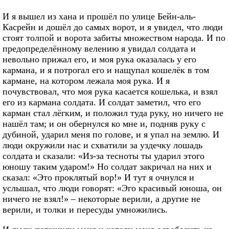
И я вышел из хана и прошёл по улице Бейн-аль-
Касрейн и дошёл до самых ворот, и я увидел, что люди
стоят толпой и ворота забиты множеством народа. И по
предопределённому велению я увидал солдата и
невольно прижал его, и моя рука оказалась у его
кармана, и я потрогал его и нащупал кошелёк в том
кармане, на котором лежала моя рука. И я
почувствовал, что моя рука касается кошелька, и взял
его из кармана солдата. И солдат заметил, что его
карман стал лёгким, и положил туда руку, но ничего не
нашёл там; и он обернулся ко мне и, подняв руку с
дубиной, ударил меня по голове, и я упал на землю. И
люди окружили нас и схватили за уздечку лошадь
солдата и сказали: «Из-за тесноты ты ударил этого
юношу таким ударом!» Но солдат закричал на них и
сказал: «Это проклятый вор!» И тут я очнулся и
услышал, что люди говорят: «Эго красивый юноша, он
ничего не взял!» – некоторые верили, а другие не
верили, и толки и пересуды умножились.