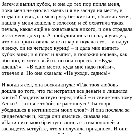
Затем я выпил кубок, и она до тех пор поила меня,
пока меня не одолел хмель и я не заснул на месте, и
тогда она увидала мою руку без кисти и, обыскав меня,
нашла у меня кошель с золотом; и её охватила такая
печаль, какая ещё не охватывала никого, и она страдала
из-за меня до утра. А пробудившись от сна, я увидел,
что она приготовила мне отвар и подала его, – и вдруг
я вижу, он из четырех куриц! – и дала мне выпить
кубок вина; и я поел и выпил, и положил кошель, как
обычно, и хотел выйти, но она спросила: «Куда
идёшь?» – «В одно место, куда мне надо пойти», –
отвечал я. Но она сказала: «Не уходи, садись!»
И когда я сел, она воскликнула: «Так твоя любовь
дошла до того, что ты истратил все деньги и лишился
кисти? Свидетельствую перед тобой – и свидетель тому
Аллах! – что я с тобой не расстанусь! Ты скоро
убедишься в истинности моих слов!» И она послала за
свидетелями и, когда они явились, сказала им:
«Напишите мою брачную запись с этим юношей и
засвидетельствуйте, что я получила приданое». И они