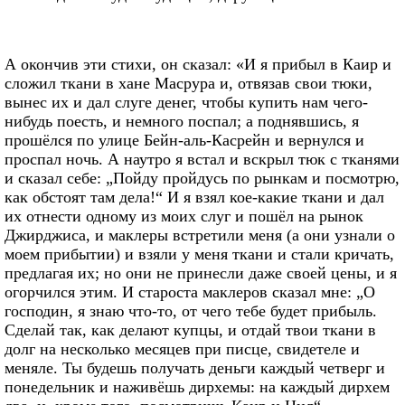
А окончив эти стихи, он сказал: «И я прибыл в Каир и
сложил ткани в хане Масрура и, отвязав свои тюки,
вынес их и дал слуге денег, чтобы купить нам чего-
нибудь поесть, и немного поспал; а поднявшись, я
прошёлся по улице Бейн-аль-Касрейн и вернулся и
проспал ночь. А наутро я встал и вскрыл тюк с тканями
и сказал себе: „Пойду пройдусь по рынкам и посмотрю,
как обстоят там дела!“ И я взял кое-какие ткани и дал
их отнести одному из моих слуг и пошёл на рынок
Джирджиса, и маклеры встретили меня (а они узнали о
моем прибытии) и взяли у меня ткани и стали кричать,
предлагая их; но они не принесли даже своей цены, и я
огорчился этим. И староста маклеров сказал мне: „О
господин, я знаю что-то, от чего тебе будет прибыль.
Сделай так, как делают купцы, и отдай твои ткани в
долг на несколько месяцев при писце, свидетеле и
меняле. Ты будешь получать деньги каждый четверг и
понедельник и наживёшь дирхемы: на каждый дирхем