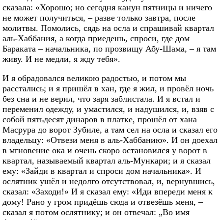
сказала: «Хорошо; но сегодня канун пятницы и ничего
не может получиться, – разве только завтра, после
молитвы. Помолись, сядь на осла и спрашивай квартал
аль-Хаббания, а когда приедешь, спроси, где дом
Бараката – начальника, по прозвищу Абу-Шама, – я там
живу. И не медли, я жду тебя».
И я обрадовался великою радостью, и потом мы
расстались; и я пришёл в хан, где я жил, и провёл ночь
без сна и не верил, что заря заблистала. И я встал и
переменил одежду, и умастился, и надушился, и, взяв с
собой пятьдесят динаров в платке, прошёл от хана
Масрура до ворот Зубиле, а там сел на осла и сказал его
владельцу: «Отвези меня в аль-Хаббанию». И он доехал
в мгновение ока и очень скоро остановился у ворот в
квартал, называемый квартал аль-Мункари; и я сказал
ему: «Зайди в квартал и спроси дом начальника». И
ослятник ушёл и недолго отсутствовал, и, вернувшись,
сказал: «Заходи!» И я сказал ему: «Иди впереди меня к
дому! Рано у гром придёшь сюда и отвезёшь меня, –
сказал я потом ослятнику; и он отвечал: „Во имя