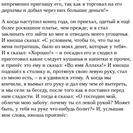
непременно приглашу его, так как я торговал на его
дирхемы и добыл через них большие деньги!»
А когда наступил конец года, он приехал, одетый в ещё
более роскошное платье, чем прежде; и я стал
заклинать его зайти ко мне и отведать моего угощенья.
И юноша сказал: «С условием, чтобы то, что ты на
меня потратишь, было из моих денег, которые у тебя».
И я сказал: «Хорошо!» – и посадил его и сходил и
приготовил какие следует кушанья и напитки и прочее,
и принёс это ему и сказал: «Во имя Аллаха!» И юноша
подошёл к столику и, протянув свою левую руку, стал
со мною есть, – и я удивился этому. А когда мы
кончили, я вымыл его руку и дал ему чем её вытереть,
и мы сели за беседу, после того как я поставил перед
ним сладости. И тогда я сказал: «О господин мой,
облегчи мою заботу: почему ты ел левой рукой? Может
быть, у тебя на руке что-нибудь болит?» И, услышав
мои слова, юноша произнёс: