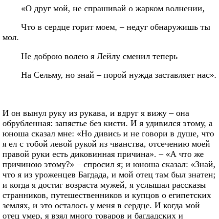
«О друг мой, не спрашивай о жарком волнении,
Что в сердце горит моем, – недуг обнаружишь ты
мол.
Не доброю волею я Лейлу сменил теперь
На Сельму, но знай – порой нужда заставляет нас».
И он вынул руку из рукава, и вдруг я вижу – она
обрубленная: запястье без кисти. И я удивился этому, а
юноша сказал мне: «Но дивись и не говори в душе, что
я ел с тобой левой рукой из чванства, отсечению моей
правой руки есть диковинная причина». – «А что же
причиною этому?» – спросил я; и юноша сказал: «Знай,
что я из уроженцев Багдада, и мой отец там был знатен;
и когда я достиг возраста мужей, я услышал рассказы
странников, путешественников и купцов о египетских
землях, и это осталось у меня в сердце. И когда мой
отец умер, я взял много товаров и багдадских и