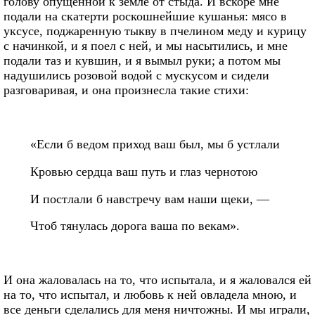
голову опущенной к земле от стыда. И вскоре мне
подали на скатерти роскошнейшие кушанья: мясо в
уксусе, поджаренную тыкву в пчелином меду и курицу
с начинкой, и я поел с ней, и мы насытились, и мне
подали таз и кувшин, и я вымыл руки; а потом мы
надушились розовой водой с мускусом и сидели
разговаривая, и она произнесла такие стихи:
«Если б ведом приход ваш был, мы б устлали
Кровью сердца ваш путь и глаз чернотою
И постлали б навстречу вам наши щеки, —
Чтоб тянулась дорога ваша по векам».
И она жаловалась на то, что испытала, и я жаловался ей
на то, что испытал, и любовь к ней овладела мною, и
все деньги сделались для меня ничтожны. И мы играли,