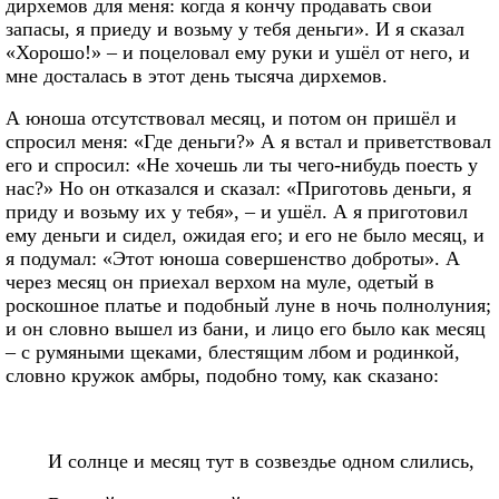
дирхемов для меня: когда я кончу продавать свои
запасы, я приеду и возьму у тебя деньги». И я сказал
«Хорошо!» – и поцеловал ему руки и ушёл от него, и
мне досталась в этот день тысяча дирхемов.
А юноша отсутствовал месяц, и потом он пришёл и
спросил меня: «Где деньги?» А я встал и приветствовал
его и спросил: «Не хочешь ли ты чего-нибудь поесть у
нас?» Но он отказался и сказал: «Приготовь деньги, я
приду и возьму их у тебя», – и ушёл. А я приготовил
ему деньги и сидел, ожидая его; и его не было месяц, и
я подумал: «Этот юноша совершенство доброты». А
через месяц он приехал верхом на муле, одетый в
роскошное платье и подобный луне в ночь полнолуния;
и он словно вышел из бани, и лицо его было как месяц
– с румяными щеками, блестящим лбом и родинкой,
словно кружок амбры, подобно тому, как сказано:
И солнце и месяц тут в созвездье одном слились,