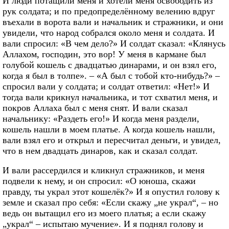
И люди потащили меня и хотели меня освободить из
рук солдата; и по предопределённому велению вдруг
въехали в ворота вали и начальник и стражники, и они
увидели, что народ собрался около меня и солдата. И
вали спросил: «В чем дело?» И солдат сказал: «Клянусь
Аллахом, господин, это вор! У меня в кармане был
голубой кошель с двадцатью динарами, и он взял его,
когда я был в толпе». – «А был с тобой кто-нибудь?» –
спросил вали у солдата; и солдат ответил: «Нет!» И
тогда вали крикнул начальника, и тот схватил меня, и
покров Аллаха был с меня снят. И вали сказал
начальнику: «Раздеть его!» И когда меня раздели,
кошель нашли в моем платье. А когда кошель нашли,
вали взял его и открыл и пересчитал деньги, и увидел,
что в нем двадцать динаров, как и сказал солдат.
И вали рассердился и кликнул стражников, и меня
подвели к нему, и он спросил: «О юноша, скажи
правду, ты украл этот кошелёк?» И я опустил голову к
земле и сказал про себя: «Если скажу „не украл“, – но
ведь он вытащил его из моего платья; а если скажу
„украл“ – испытаю мучение». И я поднял голову и