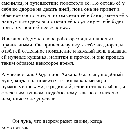
сменился, и путешествие поистерло её. Но оставь её у
себя во дворце на десять дней, пока она не придёт в
обычное состояние, а потом сведи её в баню, одень её в
наилучшие одежды и отведи её к султану – тебе будет
при этом полнейшее счастье».
И везирь обдумал слова работорговца и нашёл их
правильными. Он привёл девушку к себе во дворец и
отвёл ей отдельное помещение и каждый день выдавал
ей нужные кушанья, напитки и прочее, и она провела
таким образом некоторое время.
А у везиря аль-Фадла ибн Хакана был сын, подобный
луне, когда она появится, с липом как месяц и
румяными щеками, с родинкой, словно точка амбры, и
с зелёным пушком, подобно тому, как поэт сказал о
нем, ничего не упуская:
Он луна, что взором разит своим, когда
всмотрится.