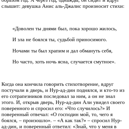
образом год. А через год, однажды, он сидит и вдруг
слышит: девушка Анис аль-Джалис произносит стихи:
«Доволен ты днями был, пока хорошо жилось,
И зла не боялся ты, судьбой приносимого.
Ночами ты был храпим и дал обмануть себя,
Но часто, хоть ночь ясна, случается смутное».
Когда она кончила говорить стихотворение, вдруг
постучали в дверь, и Hyp-ад-дин поднялся, и кто-то из
его сотрапезников последовал за ним, а он не знал
этого. И, открыв дверь, Hyp-ад-дин Али увидел своего
поверенного и спросил его: «Что случилось?» И
поверенный отвечал: «О господин мой, то, чего я
боялся, – произошло». – «А как так?» – спросил Нур-
ад-дин, и поверенный ответил: «Знай, что у меня в