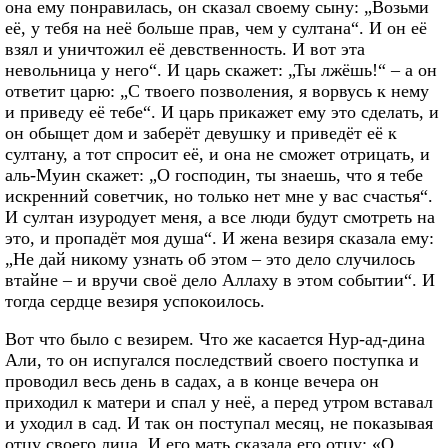
она ему понравилась, он сказал своему сыну: „Возьми
её, у тебя на неё больше прав, чем у султана“. И он её
взял и уничтожил её девственность. И вот эта
невольница у него“. И царь скажет: „Ты лжёшь!“ – а он
ответит царю: „С твоего позволения, я ворвусь к нему
и приведу её тебе“. И царь прикажет ему это сделать, и
он обыщет дом и заберёт девушку и приведёт её к
султану, а тот спросит её, и она не сможет отрицать, и
аль-Муин скажет: „О господин, ты знаешь, что я тебе
искренний советчик, но только нет мне у вас счастья“.
И султан изуродует меня, а все люди будут смотреть на
это, и пропадёт моя душа“. И жена везиря сказала ему:
„Не дай никому узнать об этом – это дело случилось
втайне – и вручи своё дело Аллаху в этом событии“. И
тогда сердце везиря успокоилось.
Вот что было с везирем. Что же касается Нур-ад-дина
Али, то он испугался последствий своего поступка и
проводил весь день в садах, а в конце вечера он
приходил к матери и спал у неё, а перед утром вставал
и уходил в сад. И так он поступал месяц, не показывая
отцу своего лица. И его мать сказала его отцу: «О