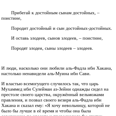
Прибегай к достойным сынам достойных, –
поистине,
Породит достойный и сын достойных-достойных.
И оставь злодеев, сынов злодеев, – поистине,
Породят злодеи, сыны злодеев – злодеев.
И люди, насколько они любили аль-Фадла ибн Хакана,
настолько ненавидели аль-Муина ибн Сави.
И властью всемогущего случилось так, что царь
Мухаммед ибн Сулейман аз-Зейни однажды сидел на
престоле своего царства, окружённый вельможами
правления, и позвал своего везиря аль-Фадла ибн
Хакана и сказал ему: «Я хочу невольницу, которой не
было бы лучше в её время и чтобы она была