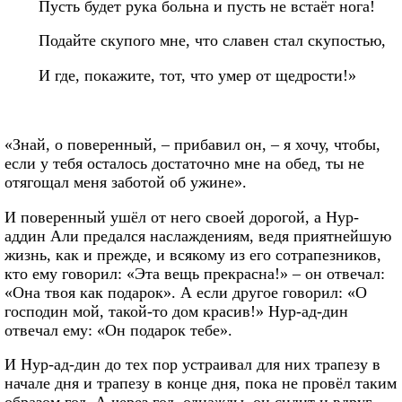
Пусть будет рука больна и пусть не встаёт нога!
Подайте скупого мне, что славен стал скупостью,
И где, покажите, тот, что умер от щедрости!»
«Знай, о поверенный, – прибавил он, – я хочу, чтобы,
если у тебя осталось достаточно мне на обед, ты не
отягощал меня заботой об ужине».
И поверенный ушёл от него своей дорогой, а Нур-
аддин Али предался наслаждениям, ведя приятнейшую
жизнь, как и прежде, и всякому из его сотрапезников,
кто ему говорил: «Эта вещь прекрасна!» – он отвечал:
«Она твоя как подарок». А если другое говорил: «О
господин мой, такой-то дом красив!» Нур-ад-дин
отвечал ему: «Он подарок тебе».
И Нур-ад-дин до тех пор устраивал для них трапезу в
начале дня и трапезу в конце дня, пока не провёл таким