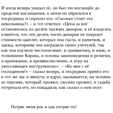
И когда везирь увидал её, он был ею восхищён до
пределов восхищения, а затем он обратился к
посреднику и спросил его: «Сколько стоит эта
невольница?» – и тот ответил: «Цена за неё
остановилась на десяти тысячах динаров, и её владелец
клянётся, что эти десять тысяч динаров не покроют
стоимости цыплят, которых она съела, и напитков, и
одежд, которыми она наградила своих учителей, так
как она изучила чистописание, и грамматику, и язык, и
толкование Корана, и основы законоведения и религии,
и врачевание, и времяисчисление, и игру на
увеселяющих инструментах». – «Ко мне с её
господином!» – сказал везирь, и посредник привёл его
в тот же час и минуту, и вдруг, оказывается, он человек
из персиян, который прожил, сколько прожил, и судьба
потрепала его, но пощадила, как сказал о нем поэт:
Потряс меня рок и как потряс-то!