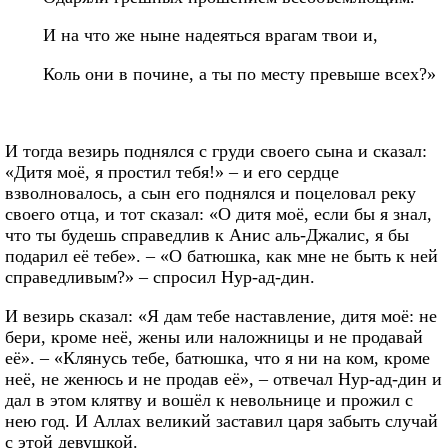
И на что же ныне надеяться врагам твои и,
Коль они в почине, а ты по месту превыше всех?»
И тогда везирь поднялся с груди своего сына и сказал:
«Дитя моё, я простил тебя!» – и его сердце
взволновалось, а сын его поднялся и поцеловал реку
своего отца, и тот сказал: «О дитя моё, если бы я знал,
что ты будешь справедлив к Анис аль-Джалис, я бы
подарил её тебе». – «О батюшка, как мне не быть к ней
справедливым?» – спросил Нур-ад-дин.
И везирь сказал: «Я дам тебе наставление, дитя моё: не
бери, кроме неё, жены или наложницы и не продавай
её». – «Клянусь тебе, батюшка, что я ни на ком, кроме
неё, не женюсь и не продав её», – отвечал Нур-ад-дин и
дал в этом клятву и вошёл к невольнице и прожил с
нею год. И Аллах великий заставил царя забыть случай
с этой девушкой.