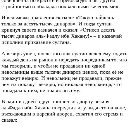
совершенна по красоте и превосходила бы других
стройностью и обладала похвальными качествами».
И вельможи правления сказали: «Такую найдёшь
только за десять тысяч динаров». И тогда султан
крикнул своего казначея и сказал: «Отнеси десять
тысяч динаров аль-Фадлу ибн Хакану!» – и казначей
исполнил приказание султана.
А везирь ушёл, после того как султан велел ему ходить
каждый день на рынок и передать посредникам то, что
мы говорили, и чтобы не продавали ни одной
невольницы выше тысячи динаров ценою, пока её не
покажут везирю. И невольниц не продавали, прежде
чем их покажут везирю, но никакая невольница, что
попадала к ним, не нравилась ему.
В один из дней вдруг пришёл ко дворцу везиря
альФадла ибн Хакана посредник и, у видя его на коне,
въезжающим в царский дворец, схватил его стремя и
сказал: