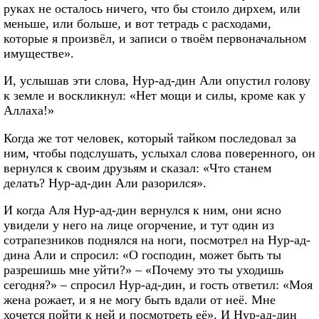
руках не осталось ничего, что бы стоило дирхем, или
меньше, или больше, и вот тетрадь с расходами,
которые я произвёл, и записи о твоём первоначальном
имуществе».
И, услышав эти слова, Нур-ад-дин Али опустил голову
к земле и воскликнул: «Нет мощи и силы, кроме как у
Аллаха!»
Когда же тот человек, который тайком последовал за
ним, чтобы подслушать, услыхал слова поверенного, он
вернулся к своим друзьям и сказал: «Что станем
делать? Нур-ад-дин Али разорился».
И когда Аля Нур-ад-дин вернулся к ним, они ясно
увидели у него на лице огорчение, и тут один из
сотрапезников поднялся на ноги, посмотрел на Нур-ад-
дина Али и спросил: «О господин, может быть ты
разрешишь мне уйти?» – «Почему это ты уходишь
сегодня?» – спросил Нур-ад-дин, и гость ответил: «Моя
жена рожает, и я не могу быть вдали от неё. Мне
хочется пойти к ней и посмотреть её». И Нур-ад-дин