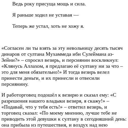
Ведь року присуща мощь и сила.
Я раньше ходил не уставая —
Теперь же устал, хоть не хожу я.
«Согласен ли ты взять за эту невольницу десять тысяч
динаров от султана Мухаммеда ибн Сулеймана аз-
Зейни?» – спросил везирь, и персиянин воскликнул:
«Клянусь Аллахом, я предлагаю её султану ни за что –
это для меня обязательно!» И тогда везирь велел
принести деньги, и их принесли и отвесили
персиянину.
И работорговец подошёл к везирю и сказал ему: «С
разрешения нашего владыки везиря, я скажу!» –
«Подавай, что у тебя есть!» – ответил везирь, и
торговец сказал: «По моему мнению, лучше тебе не
приводить этой девушки к султану в сегодняшний день:
она прибыла из путешествия, и воздух над нею