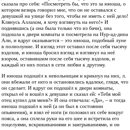
сказала про себя: «Посмотреть бы, что это за юноша, о
котором везирь говорил мне, что он не оставался с
девушкой на улице без того, чтобы не иметь с ней дело!
Клянусь Аллахом, я хочу взглянуть на него!» И
поднявшись (а она была только что из бачи), она
подошла к двери комнаты и посмотрела на Нур-ад-дина
Али, и вдруг оказывается – это юноша, подобный луне
в полнолуние. И взгляд этот оставил после себя тысячу
вздохов, и юноша бросил взгляд и взглянул на неё
взором, оставившим после себя тысячу вздохов, и
каждый из них попал в сети любви к другому.
И юноша подошёл к невольницам и крикнул на них, л.
они вбежали от него и остановились вдалеке, глядя, что
он сделает. И вдруг он подошёл к двери комнаты,
открыл её и вошёл к девушке и сказал ей: «Тебя мой
отец купил для меня?» И она отвечала: «Да», – и тогда
юноша подошёл к ней (а он был в состоянии
опьянения), и взял её ноги (и положил их себе вокруг
пояса, а она сплела руки на его шее и встретила его
поцелуями, вскрикиваниями и заигрываниями, и он