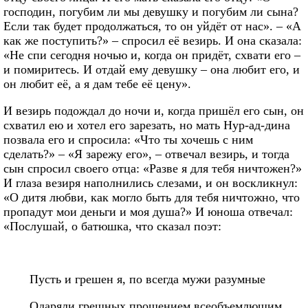
господин, погубим ли мы девушку и погубим ли сына?
Если так будет продолжаться, то он уйдёт от нас». – «А
как же поступить?» – спросил её везирь. И она сказала:
«Не спи сегодня ночью и, когда он придёт, схвати его –
и помиритесь. И отдай ему девушку – она любит его, и
он любит её, а я дам тебе её цену».
И везирь подождал до ночи и, когда пришёл его сын, он
схватил ею и хотел его зарезать, но мать Нур-ад-дина
позвала его и спросила: «Что ты хочешь с ним
сделать?» – «Я зарежу его», – отвечал везирь, и тогда
сын спросил своего отца: «Разве я для тебя ничтожен?»
И глаза везиря наполнились слезами, и он воскликнул:
«О дитя любви, как могло быть для тебя ничтожно, что
пропадут мои деньги и моя душа?» И юноша отвечал:
«Послушай, о батюшка, что сказал поэт:
Пусть и грешен я, по всегда мужи разумные
Одаряли грешных прошением всеобъемлющим.