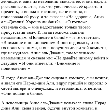
жилище, и одна из невольниц вымыла её, и она надела
роскошные платья, так что увеличилась её красота и
прелесть, и вошла к госпоже, жене везиря, и
поцеловала ей руку, и та сказала: «На здоровье, Аниз
аль-Джалнз! Хороша ли баня?» – «О госпожа, –
отвечала она, – мне недоставало только твоего
присутствия там». И тогда госпожа сказала
невольницам: «Пойдёмте в баню!» – и те ответили:
«Внимание и повиновение» И они поднялась, и их
госпожа меж ними, и она поручила двери той комнаты,
где находилась Анис аль Джалис, там маленьким
невольницам и сказала им: «Не давайте никому войти к
девушке!» И они отвечали: «Внимание и
повиновение!»
И когда Анис аль-Джалис сидела в комнате, сын везиря,
а звали его Нар-ад-дин Али, вдруг пришёл и спросил о
своей матери и о девушках, и невольницы ответили:
«Они пошли в баню».
А невольница Анис аль-Джалис услыхала слова Нурад
дина Али, сына везиря, будучи внутри комнаты, и