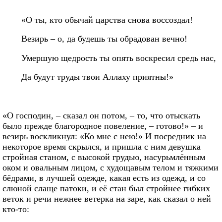
«О ты, кто обычай царства снова воссоздал!
Везирь – о, да будешь ты обрадован вечно!
Умершую щедрость ты опять воскресил средь нас,
Да будут труды твои Аллаху приятны!»
«О господин, – сказал он потом, – то, что отыскать
было прежде благородное повеление, – готово!» – и
везирь воскликнул: «Ко мне с нею!» И посредник на
некоторое время скрылся, и пришла с ним девушка
стройная станом, с высокой грудью, насурьмлённым
оком и овальным лицом, с худощавым телом и тяжкими
бёдрами, в лучшей одежде, какая есть из одежд, и со
слюной слаще патоки, и её стан был стройнее гибких
веток и речи нежнее ветерка на заре, как сказал о ней
кто-то: