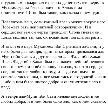
подданным и одаривал из своих денег тех, кто верил в
Мухаммеда, да благословит его Аллах и да
приветствует! И он был таков, как сказал о чем один:
Повелитель ваш, если конный враг кружит вокруг него,
Поражает рать неприятелей острорежущим, И в
сердцах копьём он черты проводит. Столь гневен он,
Когда видишь ты, как он всадников под щитом разит.
И звали его царь Мухаммед ибн Сулейман аз-Зани, и у
него было два везиря, один из которых прозывался аль
Муин ибн Сави, а другого звали аль-Фадл ибн Хакан.
И аль-Фадл ибн Хакан был великодушнейший человек
своего времени и вёл хорошую жизнь, так что сердца
соединились в любви к ному, и люди единодушно
советовались с ним, и все молились о его долгой жизни
– ибо в нем было чистое добро и он уничтожил зло и
вред.
А везирь аль-Муин ибн Сави ненавидел людей и не
любил добра, и в нем было одно зло, как о нем сказано: