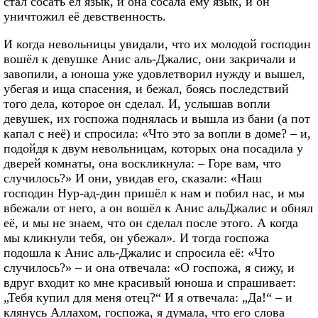
стал сосать ел язык, и она сосала ему язык, и он
уничтожил её девственность.
И когда невольницы увидали, что их молодой господин
вошёл к девушке Анис аль-Джалис, они закричали и
завопили, а юноша уже удовлетворил нужду и вышел,
убегая и ища спасения, и бежал, боясь последствий
того дела, которое он сделал. И, услышав вопли
девушек, их госпожа поднялась и вышла из бани (а пот
капал с неё) и спросила: «Что это за вопли в доме? – и,
подойдя к двум невольницам, которых она посадила у
дверей комнаты, она воскликнула: – Горе вам, что
случилось?» И они, увидав его, сказали: «Наш
господин Нур-ад-дин пришёл к нам и побил нас, и мы
вбежали от него, а он вошёл к Анис альДжалис и обнял
её, и мы не знаем, что он сделал после этого. А когда
мы кликнули тебя, он убежал». И тогда госпожа
подошла к Анис аль-Джалис и спросила её: «Что
случилось?» – и она отвечала: «О госпожа, я сижу, и
вдруг входит ко мне красивый юноша и спрашивает:
„Тебя купил для меня отец?“ И я отвечала: „Да!“ – и
клянусь Аллахом, госпожа, я думала, что его слова