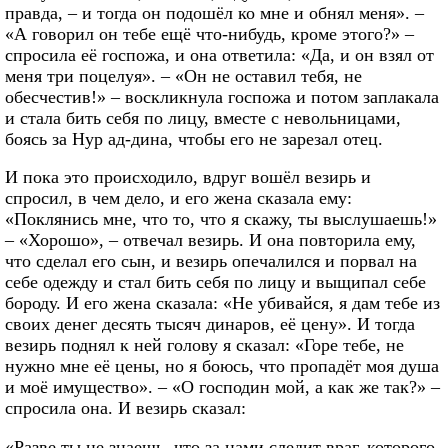
правда, – и тогда он подошёл ко мне и обнял меня». –
«А говорил он тебе ещё что-нибудь, кроме этого?» –
спросила её госпожа, и она ответила: «Да, и он взял от
меня три поцелуя». – «Он не оставил тебя, не
обесчестив!» – воскликнула госпожа и потом заплакала
и стала бить себя по лицу, вместе с невольницами,
боясь за Hyp ад-дина, чтобы его не зарезал отец.
И пока это происходило, вдруг вошёл везирь и
спросил, в чем дело, и его жена сказала ему:
«Поклянись мне, что то, что я скажу, ты выслушаешь!»
– «Хорошо», – отвечал везирь. И она повторила ему,
что сделал его сын, и везирь опечалился и порвал на
себе одежду и стал бить себя по лицу и выщипал себе
бороду. И его жена сказала: «Не убивайся, я дам тебе из
своих денег десять тысяч динаров, её цену». И тогда
везирь поднял к ней голову я сказал: «Горе тебе, не
нужно мне её цены, но я боюсь, что пропадёт моя душа
и моё имущество». – «О господин мой, а как же так?» –
спросила она. И везирь сказал:
«Разве ты не знаешь, что за нами следит враг, которого