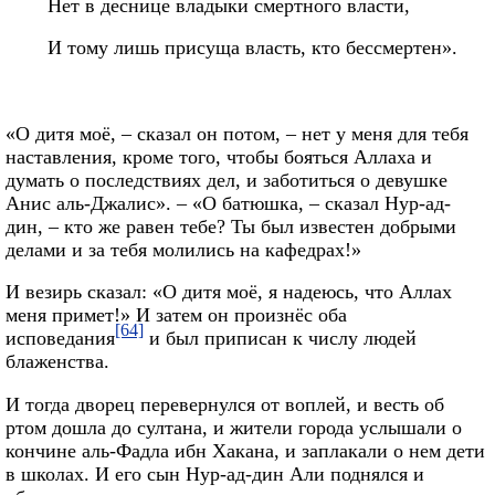
Нет в деснице владыки смертного власти,
И тому лишь присуща власть, кто бессмертен».
«О дитя моё, – сказал он потом, – нет у меня для тебя
наставления, кроме того, чтобы бояться Аллаха и
думать о последствиях дел, и заботиться о девушке
Анис аль-Джалис». – «О батюшка, – сказал Нур-ад-
дин, – кто же равен тебе? Ты был известен добрыми
делами и за тебя молились на кафедрах!»
И везирь сказал: «О дитя моё, я надеюсь, что Аллах
меня примет!» И затем он произнёс оба
[64]
исповедания
и был приписан к числу людей
блаженства.
И тогда дворец перевернулся от воплей, и весть об
ртом дошла до султана, и жители города услышали о
кончине аль-Фадла ибн Хакана, и заплакали о нем дети
в школах. И его сын Нур-ад-дин Али поднялся и