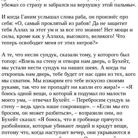
убежал со страху и забрался на верхушку этой пальмы».
И когда Ганим услышал слова раба, он произнёс про
себя: «О, самый проклятый из рабов! Да не защитит
тебя Аллах за этот ум и за все это знание! Нет мощи и
силы, кроме как у Аллаха, высокого, великого! Что
теперь освободит меня от этих негров?»
А те, что несли сундук, сказали тому, у которого был
топор: «Влезь на стену и отвори нам дверь, о Бухейт,
мы устали нести сундук на наших шеях. А когда ты
откроешь нам дверь, тебе будет от нас один из тех, кого
мы схватим. Мы изжарим его тебе искусно своими
руками, так что не пропадёт ни капли его жира!» – «Я
боюсь одной вещи, о которой я подумал по малости
моего ума, – отвечал Бухейт. – Перебросим сундук за
стену – ведь здесь наше сокровище». – «Если мы его
бросим, он может разбиться», – возразили они, но
Бухейт сказал: «Я боюсь, что в гробнице прячутся
разбойники, которые убивают людей и крадут вещи,
потому что, когда наступает вечер, они укрываются в