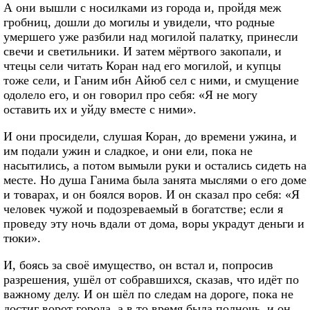
А они вышли с носилками из города и, пройдя меж
гробниц, дошли до могилы и увидели, что родные
умершего уже разбили над могилой палатку, принесли
свечи и светильники. И затем мёртвого закопали, и
чтецы сели читать Коран над его могилой, и купцы
тоже сели, и Ганим ибн Айюб сел с ними, и смущение
одолело его, и он говорил про себя: «Я не могу
оставить их и уйду вместе с ними».
И они просидели, слушая Коран, до времени ужина, и
им подали ужин и сладкое, и они ели, пока не
насытились, а потом вымыли руки и остались сидеть на
месте. Но душа Ганима была занята мыслями о его доме
и товарах, и он боялся воров. И он сказал про себя: «Я
человек чужой и подозреваемый в богатстве; если я
проведу эту ночь вдали от дома, воры украдут деньги и
тюки».
И, боясь за своё имущество, он встал и, попросив
разрешения, ушёл от собравшихся, сказав, что идёт по
важному делу. И он шёл по следам на дороге, пока не
достиг ворот города, а в то время была полночь, и он