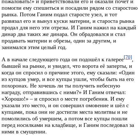
пожаловать!» и приветствовали его и оказали почёт и
помогли ему спешиться и посадили рядом со старостою
рынка. Потом Ганим подал старосте узел, и тот
развязал его и вынул куски материи, и староста рынка
продал для него эти отрезы. И Ганим нажил на каждый
динар два таких же динара. Он обрадовался и стал
продавать материи и обрезы, один за другим, и
занимался этим целый год.
[70]
А в начале следующего года он подошёл к галерее
,
бывшей на рынке, и увидел, что ворота её заперты, и
когда он спросил о причине этого, ему сказали: «Один
из купцов умер, и все купцы ушли, чтобы быть на его
похоронах. Не хочешь ли ты получить небесную
награду, отправившись с ними?» И Ганим отвечал:
«Хорошо!» – и спросил о месте погребения. И ему
указали это место, и он совершил омовение и шёл с
купцами, пока они не достигли места молитвы и не
помолились об умершем, а потом все купцы пошли
перед носилками на кладбище, и Ганим последовал за
ними в смущении.