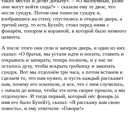
таких местах и делят добычу». – «О малоумный, разве
они могут войти сюда?» – сказали ему те двое, что
несли сундук. Потом они понесли сундук и,
взобравшись на стену, спустились и открыли дверь, а
третий негр, то есть Бухейт, стоял перед ними с
фонарём, топором и корзиной, в которой было немного
цемента.
А после этого они сели и заперли дверь, и один из них
сказал: «О братья, мы устали идти и носить, ставить и
открывать и запирать; теперь полночь, и у нас не
осталось духу, чтобы вскрыть гробницу и закопать
сундук. Вот мы отдохнём три часа, а потом встанем и
сделаем то, что нам нужно, и пусть каждый расскажет
нам, почему его оскопили, и все, что с ним случилось,
с начала до конца, чтобы эта ночь скорее прошла, а мы
отдохнули». И тогда первый, который нёс фонарь (а
имя его было Бухейт), сказал: «Я расскажу вам свою
повесть», и ему ответили: «Говори!»