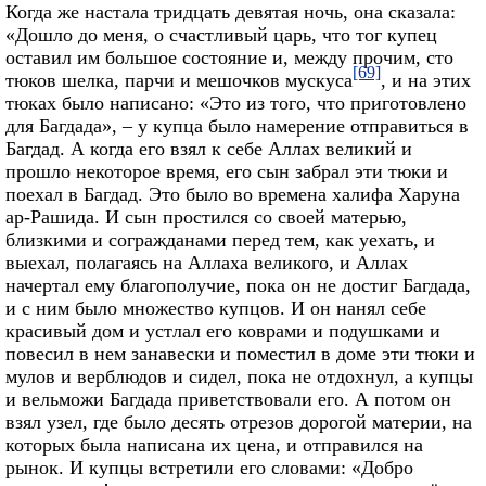
Когда же настала тридцать девятая ночь, она сказала:
«Дошло до меня, о счастливый царь, что тог купец
оставил им большое состояние и, между прочим, сто
[69]
тюков шелка, парчи и мешочков мускуса
, и на этих
тюках было написано: «Это из того, что приготовлено
для Багдада», – у купца было намерение отправиться в
Багдад. А когда его взял к себе Аллах великий и
прошло некоторое время, его сын забрал эти тюки и
поехал в Багдад. Это было во времена халифа Харуна
ар-Рашида. И сын простился со своей матерью,
близкими и согражданами перед тем, как уехать, и
выехал, полагаясь на Аллаха великого, и Аллах
начертал ему благополучие, пока он не достиг Багдада,
и с ним было множество купцов. И он нанял себе
красивый дом и устлал его коврами и подушками и
повесил в нем занавески и поместил в доме эти тюки и
мулов и верблюдов и сидел, пока не отдохнул, а купцы
и вельможи Багдада приветствовали его. А потом он
взял узел, где было десять отрезов дорогой материи, на
которых была написана их цена, и отправился на
рынок. И купцы встретили его словами: «Добро