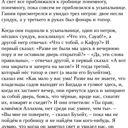
А свет все приближался к гробнице понемногу,
понемногу, пока совсем не приблизился к усыпальнице.
Ганим присмотрелся и увидал трех негров: двое несли
сундук, а у третьего в руках был фонарь и топор.
Когда они подошли к усыпальнице, один из негров,
нёсших сундук, воскликнул: «Что это, Сауаб!», а
другой негр отвечал: «Что с тобой, о Кафур?» И
первый сказал: «Разве не были мы здесь в вечернюю
пору и не оставили дверь открытой?» – «Да, эти слова
правильны», – отвечал другой, и первый сказал: «А вот
она закрыта и заперта на засов!» И тогда третий,
который нёс топор и свет (а звали его Бухейтом),
сказал им: «Как мало у вас ума! Разве вы не знаете, что
владельцы садов выходят из Багдада и гуляют здесь, и,
когда их застанет вечер, они прячутся здесь и запирают
за собой дверь, боясь, что чёрные, вроде нас, схватят
их, изжарят и съедят?» И они ответили: «Ты прав;
клянёмся Аллахом, нет среди нас умнее, чем ты». –
«Вы мне не поверите, – сказал Бухейт, – пока мы не
пойдём в гробницу и не найдём там кого-нибудь. Я
думаю, что когда он заметил свет и увидел нас, он