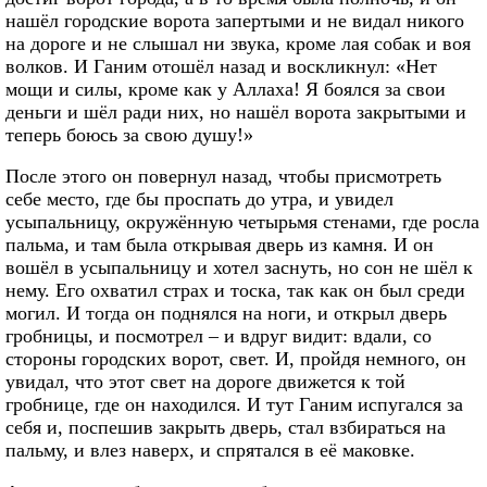
нашёл городские ворота запертыми и не видал никого
на дороге и не слышал ни звука, кроме лая собак и воя
волков. И Ганим отошёл назад и воскликнул: «Нет
мощи и силы, кроме как у Аллаха! Я боялся за свои
деньги и шёл ради них, но нашёл ворота закрытыми и
теперь боюсь за свою душу!»
После этого он повернул назад, чтобы присмотреть
себе место, где бы проспать до утра, и увидел
усыпальницу, окружённую четырьмя стенами, где росла
пальма, и там была открывая дверь из камня. И он
вошёл в усыпальницу и хотел заснуть, но сон не шёл к
нему. Его охватил страх и тоска, так как он был среди
могил. И тогда он поднялся на ноги, и открыл дверь
гробницы, и посмотрел – и вдруг видит: вдали, со
стороны городских ворот, свет. И, пройдя немного, он
увидал, что этот свет на дороге движется к той
гробнице, где он находился. И тут Ганим испугался за
себя и, поспешив закрыть дверь, стал взбираться на
пальму, и влез наверх, и спрятался в её маковке.