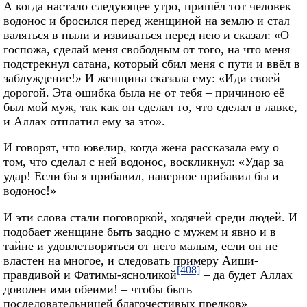
А когда настало следующее утро, пришёл тот человек
водонос и бросился перед женщиной на землю и стал
валяться в пыли и извиваться перед нею и сказал: «О
госпожа, сделай меня свободным от того, на что меня
подстрекнул сатана, который сбил меня с пути и ввёл в
заблуждение!» И женщина сказала ему: «Иди своей
дорогой. Эта ошибка была не от тебя – причиною её
был мой муж, так как он сделал то, что сделал в лавке,
и Аллах отплатил ему за это».
И говорят, что ювелир, когда жена рассказала ему о
том, что сделал с ней водонос, воскликнул: «Удар за
удар! Если бы я прибавил, наверное прибавил бы и
водонос!»
И эти слова стали поговоркой, ходячей среди людей. И
подобает женщине быть заодно с мужем и явно и в
тайне и удовлетворяться от него малым, если он не
властен на многое, и следовать примеру Аиши-
[408]
правдивой и Фатимы-ясноликой
– да будет Аллах
доволен ими обеими! – чтобы быть
последовательницей благочестивых предков»