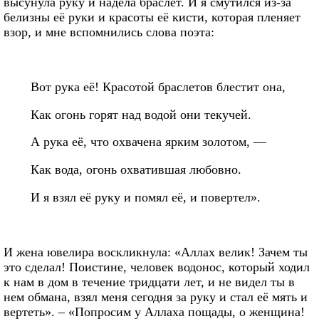
высунула руку и надела браслет. И я смутился из-за
белизны её руки и красоты её кисти, которая пленяет
взор, и мне вспомнились слова поэта:
Вот рука её! Красотой браслетов блестит она,
Как огонь горят над водой они текучей.
А рука её, что охвачена ярким золотом, —
Как вода, огонь охватившая любовно.
И я взял её руку и помял её, и повертел».
И жена ювелира воскликнула: «Аллах велик! Зачем ты
это сделал! Поистине, человек водонос, который ходил
к нам в дом в течение тридцати лет, и не видел ты в
нем обмана, взял меня сегодня за руку и стал её мять и
вертеть». – «Попросим у Аллаха пощады, о женщина!