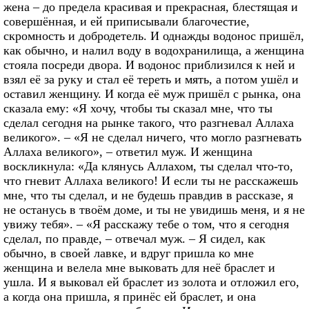
жена – до предела красивая и прекрасная, блестящая и
совершённая, и ей приписывали благочестие,
скромность и добродетель. И однажды водонос пришёл,
как обычно, и налил воду в водохранилища, а женщина
стояла посреди двора. И водонос приблизился к ней и
взял её за руку и стал её тереть и мять, а потом ушёл и
оставил женщину. И когда её муж пришёл с рынка, она
сказала ему: «Я хочу, чтобы ты сказал мне, что ты
сделал сегодня на рынке такого, что разгневал Аллаха
великого». – «Я не сделал ничего, что могло разгневать
Аллаха великого», – ответил муж. И женщина
воскликнула: «Да клянусь Аллахом, ты сделал что-то,
что гневит Аллаха великого! И если ты не расскажешь
мне, что ты сделал, и не будешь правдив в рассказе, я
не останусь в твоём доме, и ты не увидишь меня, и я не
увижу тебя». – «Я расскажу тебе о том, что я сегодня
сделал, по правде, – отвечал муж. – Я сидел, как
обычно, в своей лавке, и вдруг пришла ко мне
женщина и велела мне выковать для неё браслет и
ушла. И я выковал ей браслет из золота и отложил его,
а когда она пришла, я принёс ей браслет, и она