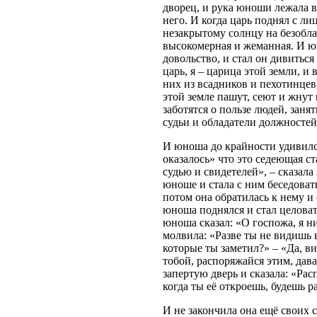
дворец, и рука юноши лежала в 
него. И когда царь поднял с ли
незакрытому солнцу на безобла
высокомерная и жеманная. И ю
довольство, и стал он дивиться 
царь, я – царица этой земли, и
них из всадников и пехотинцев
этой земле пашут, сеют и жнут
заботятся о пользе людей, заня
судьи и обладатели должностей
И юноша до крайности удивился 
оказалось» что это седеющая с
судью и свидетелей», – сказала
юноше и стала с ним беседовать
потом она обратилась к нему и
юноша поднялся и стал целоват
юноша сказал: «О госпожа, я н
молвила: «Разве ты не видишь в
которые ты заметил?» – «Да, ви
тобой, распоряжайся этим, дава
запертую дверь и сказала: «Рас
когда ты её откроешь, будешь р
И не закончила она ещё своих с