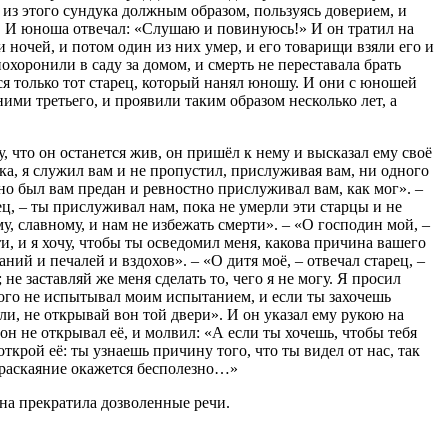
бя из этого сундука должным образом, пользуясь доверием, и
». И юноша отвечал: «Слушаю и повинуюсь!» И он тратил на
и ночей, и потом один из них умер, и его товарищи взяли его и
охоронили в саду за домом, и смерть не переставала брать
лся только тот старец, который нанял юношу. И они с юношей
ними третьего, и проявили таким образом несколько лет, а
, что он останется жив, он пришёл к нему и высказал ему своё
шка, я служил вам и не пропустил, прислуживая вам, ни одного
 но был вам предан и ревностно прислуживал вам, как мог». –
рец, – ты прислуживал нам, пока не умерли эти старцы и не
у, славному, и нам не избежать смерти». – «О господин мой, –
и, и я хочу, чтобы ты осведомил меня, какова причина вашего
ий и печалей и вздохов». – «О дитя моё, – отвечал старец, –
 не заставляй же меня сделать то, чего я не могу. Я просил
кого не испытывал моим испытанием, и если ты захочешь
али, не открывай вон той двери». И он указал ему рукою на
 он не открывал её, и молвил: «А если ты хочешь, чтобы тебя
открой её: ты узнаешь причину того, что ты видел от нас, так
а раскаяние окажется бесполезно…»
она прекратила дозволенные речи.