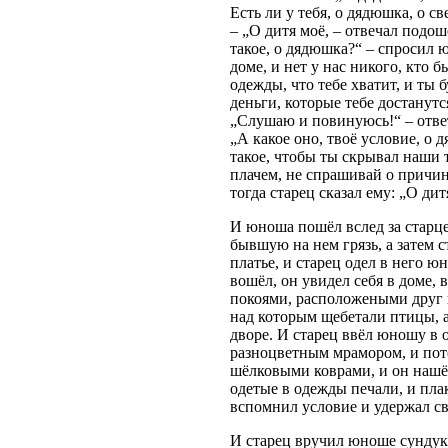
Есть ли у тебя, о дядюшка, о с
– „О дитя моё, – отвечал подош
такое, о дядюшка?“ – спросил 
доме, и нет у нас никого, кто 
одежды, что тебе хватит, и ты б
деньги, которые тебе достанутся
„Слушаю и повинуюсь!“ – ответ
„А какое оно, твоё условие, о 
такое, чтобы ты скрывал наши т
плачем, не спрашивай о причин
тогда старец сказал ему: „О ди
И юноша пошёл вслед за старцем,
бывшую на нем грязь, а затем с
платье, и старец одел в него 
вошёл, он увидел себя в доме,
покоями, расположеными друг п
над которым щебетали птицы, а
дворе. И старец ввёл юношу в 
разноцветным мрамором, и пото
шёлковыми коврами, и он нашёл
одетые в одежды печали, и пла
вспомнил условие и удержал св
И старец вручил юноше сундук,