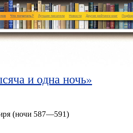
атов
Что почитать?
Лучшие писатели
Новости
Другие рейтинги книг
Подбор
сяча и одна ночь»
зиря (ночи 587—591)