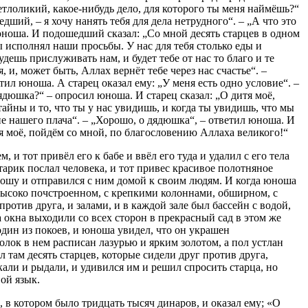
ветлоликий, какое-нибудь дело, для которого ты меня наймёшь?“
едший, – я хочу нанять тебя для дела нетрудного“. – „А что это
юноша. И подошедший сказал: „Со мной десять старцев в одном
бы исполнял наши просьбы. У нас для тебя столько еды и
удешь прислуживать нам, и будет тебе от нас то благо и те
, и, может быть, Аллах вернёт тебе через нас счастье“. –
ил юноша. А старец оказал ему: „У меня есть одно условие“. –
дядюшка?“ – опросил юноша. И старец сказал: „О дитя моё,
айны и то, что ты у нас увидишь, и когда ты увидишь, что мы
е нашего плача“. – „Хорошо, о дядюшка“, – ответил юноша. И
тя моё, пойдём со мной, по благословению Аллаха великого!“
 и тот привёл его к бабе и ввёл его туда и удалил с его тела
тарик послал человека, и тот привес красивое полотняное
юношу и отправился с ним домой к своим людям. И когда юноша
 высоко почстроенном, с крепкими колоннами, обширном, с
ротив друга, и залами, и в каждой зале был бассейн с водой,
 окна выходили со всех сторон в прекрасный сад в этом же
один из покоев, и юноша увидел, что он украшен
лок в нем расписан лазурью и ярким золотом, а пол устлан
 там десять старцев, которые сидели друг против друга,
кали и рыдали, и удивился им и решил спросить старца, но
ой язык.
 в котором было тридцать тысяч динаров, и оказал ему; «О