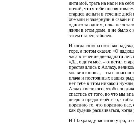
дитя моё, трать на нас и на се
почий, что я тебе посоветовал
старцев деньги в течение дней 
обмыли и задёрнули в саван и п
одного за одним, пока не оста
жили в этом доме, и не было с 
затем старец заболел.
И когда юноша потерял надежду
горе, а потом сказал: «О дядю
часа в течение двенадцати лет,
«Да, о дитя моё, – ответил ста
преставились к Аллаху, великом
молвил юноша, – ты в опасност
плача и постоянных ваших рыдан
нет тебе в этом никакой нужды;
Аллаха великого, чтобы он ди
спастись от того, во что мы вп
дверь и предостерёг его, чтобы
поразило то, что поразило нас, 
как будешь раскаиваться, когд
И Шахразаду застигло утро, и 