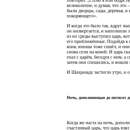
повторял: „Сплю я или бодрству
великолепие, и думая, что это 
были дворцы, сады, деревья, и
покоряющего».
И когда это было так, вдруг вы
он низвергается, и наполнили 
из их среды выступил царь, ко
его приближённые. Подойдя к юн
коня, юноша тоже сошёл, и они
снова сели на коней. И царь с
ехал с царём, беседуя с ним, а
затем они спешились, и вошли
И Шахразаду застигло утро, и 
Ночь, дополняющая до пятисот д
Когда же наста на ночь, дополн
счастливый царь, что царь взя