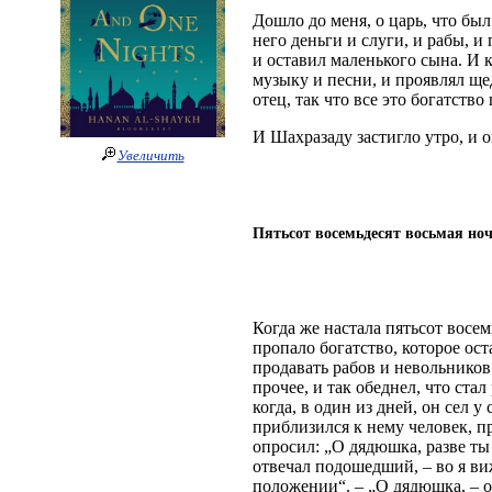
Дошло до меня, о царь, что бы
него деньги и слуги, и рабы, и
и оставил маленького сына. И к
музыку и песни, и проявлял щед
отец, так что все это богатств
И Шахразаду застигло утро, и 
Увеличить
Пятьсот восемьдесят восьмая но
Когда же настала пятьсот восем
пропало богатство, которое ост
продавать рабов и невольников 
прочее, и так обеднел, что ста
когда, в один из дней, он сел у
приблизился к нему человек, 
опросил: „О дядюшка, разве ты 
отвечал подошедший, – во я виж
положении“. – „О дядюшка, – 