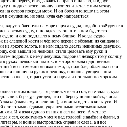
дить по берегу, оглядываясь направо и налево, и вдруг
духу и поднял этого юношу в когтях и летел с ним между
тел на остров посреди моря. И он бросил юношу на этом
ал в смущение, не зная, куда ему направиться.
ел, вдруг заблестели на море паруса судна, подобно звёздочке в
ь к этому судну, и понадеялся он, что в нем будет его
а судно, и оно подплыло к нему близко. И когда судно
 из следовой кости и чёрного дерева с вёслами из сандала и
и из яркого золота, и в нем сидело десять невинных девушек,
шу, они вышли из челнока, стали целовать ему руки и
 затем подошла к нему девушка, подобная незакрытому солнцу
я в руках шёлковый платок, в котором была царственная
енный всевозможными яхонтами, и, подойдя, облачила его и
онесли юношу на руках к челноку, и юноша увидел в нем
ветного шелка, и распустили паруса и поплыли по морским
зывал потом юноша, – я решил, что это сон, и те знал я, куда
дплыли к берегу, я увидел, что на берегу полно войск, числа
Аллаха (слава ему и величие!), и воины одеты в кольчуги. И
ней с золотыми сёдлами, украшенными всевозможными
ями. И я взял одного из них и сел на него, А четыре
да я сел, сомкнулись у меня над головой знамёна и флаги, я
 литавры, и воины выстроились справа и слева, а я все