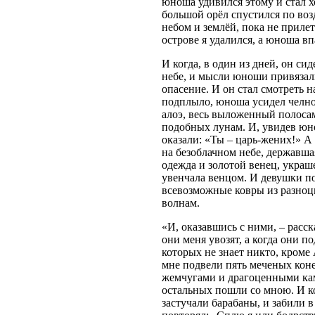
юноша удивился этому и стал хо
большой орёл спустился по воз
небом и землёй, пока не приле
острове я удалился, а юноша вп
И когда, в один из дней, он сид
небе, и мысли юноши привязалис
опасение. И он стал смотреть н
подплыло, юноша усидел челнок
алоэ, весь выложенный полосам
подобных лунам. И, увидев юно
оказали: «Ты – царь-жених!» А
на безоблачном небе, державша
одежда и золотой венец, украш
увенчала венцом. И девушки п
всевозможные ковры из разноц
волнам.
«И, оказавшись с ними, – расска
они меня увозят, а когда они по
которых не знает никто, кроме 
мне подвели пять меченых ко
жемчугами и драгоценными камн
остальных пошли со мною. И ког
застучали барабаны, и забили в