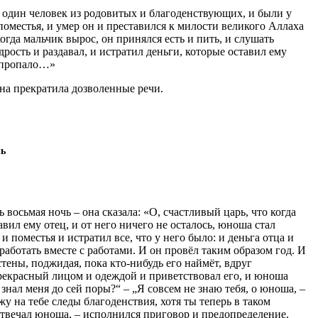
л один человек из родовитых и благоденствующих, и были у
 поместья, и умер он и преставился к милости великого Аллаха
огда мальчик вырос, он принялся есть и пить, и слушать
рость и раздавал, и истратил деньги, которые оставил ему
о пропало…»
она прекратила дозволенные речи.
чь
ь восьмая ночь – она сказала: «О, счастливый царь, что когда
авил ему отец, и от него ничего не осталось, юноша стал
и поместья и истратил все, что у него было: и деньга отца и
л работать вместе с работами. И он провёл таким образом год. И
 стены, поджидая, пока кто-нибудь его наймёт, вдруг
прекрасный лицом и одеждой и приветствовал его, и юноша
знал меня до сей поры?“ – „Я совсем не знаю тебя, о юноша, –
у на тебе следы благоденствия, хотя ты теперь в таком
отвечал юноша, – исполнился приговор и предопределение.