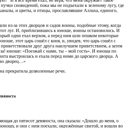
ю?“ И я все время ехал, не веря, что меня окружает такое
– пучки сновидений, пока мы не подъехали к зеленому лугу, где
 каналы, и цветы, и птицы, прославлявшие Аллаха, единого,
шли из-за этих дворцов и садов воины, подобные этому, когда
этот луг. И, приблизившись к юноше, воины остановились. И
торый одни ехал верхом, а перед ним шли пешком некоторые
оше, этот царь сошёл с коня, и, увидев, что царь сошёл с
 приветствовали друг друга наилучшем приветствием, а затем
каза! юноше: «Поезжай с нами, ты – мой гость». И юноша по
 свита выстроилась и ехала перед ними до царского дворца. А
 во дворец…»
она прекратила дозволенные речи.
евяноста
яющая до пятисот девяноста, она сказала: «Дошло до меня, о
л юношу, и они с ним поехали, окружённые свитой, и вошли во