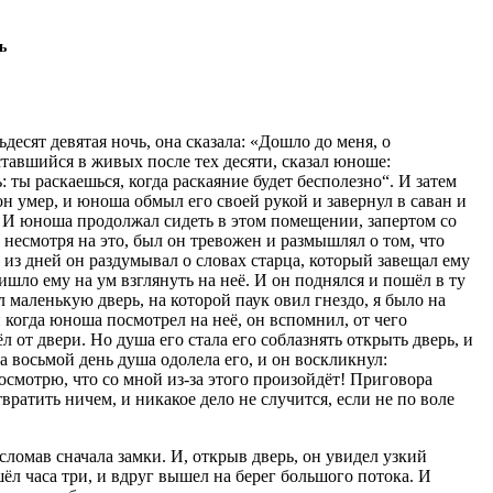
ь
ьдесят девятая ночь, она сказала: «Дошло до меня, о
ставшийся в живых после тех десяти, сказал юноше:
: ты раскаешься, когда раскаяние будет бесполезно“. И затем
он умер, и юноша обмыл его своей рукой и завернул в саван и
. И юноша продолжал сидеть в этом помещении, запертом со
и несмотря на это, был он тревожен и размышлял о том, что
 из дней он раздумывал о словах старца, который завещал ему
ишло ему на ум взглянуть на неё. И он поднялся и пошёл в ту
л маленькую дверь, на которой паук овил гнездо, я было на
 когда юноша посмотрел на неё, он вспомнил, от чего
ёл от двери. Но душа его стала его соблазнять открыть дверь, и
а восьмой день душа одолела его, и он воскликнул:
осмотрю, что со мной из-за этого произойдёт! Приговора
вратить ничем, и никакое дело не случится, если не по воле
сломав сначала замки. И, открыв дверь, он увидел узкий
ёл часа три, и вдруг вышел на берег большого потока. И