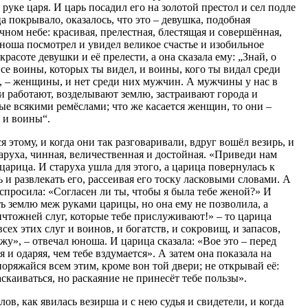
руке царя. И царь посадил его на золотой престол и сел подле
ца покрывало, оказалось, что это – девушка, подобная
чном небе: красивая, прелестная, блестящая и совершённая,
ноша посмотрел и увидел великое счастье и изобильное
красоте девушки и её прелести, а она сказала ему: „Знай, о
 все воины, которых ты видел, и воины, кого ты видал среди
, – женщины, и нет среди них мужчин. А мужчины у нас в
 и работают, возделывают землю, застраивают города и
тые всякими ремёслами; что же касается женщин, то они –
 и воины“.
этому, и когда они так разговаривали, вдруг вошёл везирь, и
таруха, чинная, величественная и достойная. «Приведи нам
 царица. И старуха ушла для этого, а царица повернулась к
 и развлекать его, рассеивая его тоску ласковыми словами. А
 спросила: «Согласен ли ты, чтобы я была тебе женой?» И
ь землю меж руками царицы, но она ему не позволила, а
ичтожней слуг, которые тебе прислуживают!» – то царица
сех этих слуг и воинов, и богатств, и сокровищ, и запасов,
жу», – отвечал юноша. И царица сказала: «Вое это – перед
я и одаряя, чем тебе вздумается». А затем она показала на
поряжайся всем этим, кроме вон той двери; не открывай её:
аскаиваться, но раскаяние не принесёт тебе пользы».
лов, как явилась везирша и с нею судья и свидетели, и когда