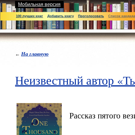
Мобильная версия
100 лучших книг
Добавить книгу
Проголосовать
Список кандид
На главную
←
Неизвестный автор «Ты
Рассказ пятого ве