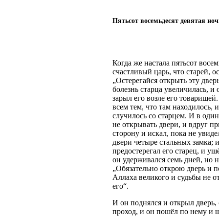
Пятьсот восемьдесят девятая ноч
Когда же настала пятьсот восем
счастливый царь, что старей, о
„Остерегайся открыть эту дверь
болезнь старца увеличилась, и 
зарыл его возле его товарищей
всем тем, что там находилось, 
случилось со старцем. И в один
не открывать двери, и вдруг пр
сторону и искал, пока не увиде
двери четыре стальных замка; и
предостерегал его старец, и уш
он удерживался семь дней, но н
„Обязательно открою дверь и п
Аллаха великого и судьбы не от
его“.
И он поднялся и открыл дверь, 
проход, и он пошёл по нему и ш