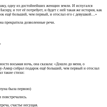
шку, одну из достойнейших женщин земли. И испугался
Насиру, и тот её потребует, и будет с ней такая же история, как
рок ещё больший, чем первый, и отослал его с девушкой…»
она прекратила дозволенные речи.
ь
носто восьмая ночь, она сказала: «Дошло до меня, о
бу-Амир собрал подарок ещё больший, чем первый и отослал
ал такие стихи:
 луна была первою)
и повстречались.
треча, счастье несущая.