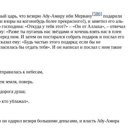
[586]
ивый царь, что везирю Абу-Амиру ибн Мервану
подарили
и взоры на когонибудь более прекрасного!), и заметил его аль-
господина: «Откуда у тебя этот?» – «Он от Аллаха», – отвечал
у: «Разве ты пугаешь нас звёздами и хочешь взять нас в плен
еред ним. И затем он постарался собрать подарок и послал его
казал ему: «Будь частью этого подарка; если бы не
ласилась бы отдать тебя». И он написал и послал с ним такие
тправилась к небесам,
ем земля, поверь.
дорога душа;
 кто ублажал».
и он одарил везиря большими деньгами, и власть Абу-Амира