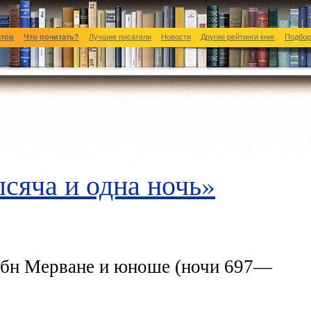
атов
Что почитать?
Лучшие писатели
Новости
Другие рейтинги книг
Подбор
сяча и одна ночь»
 Ибн Мерване и юноше (ночи 697—