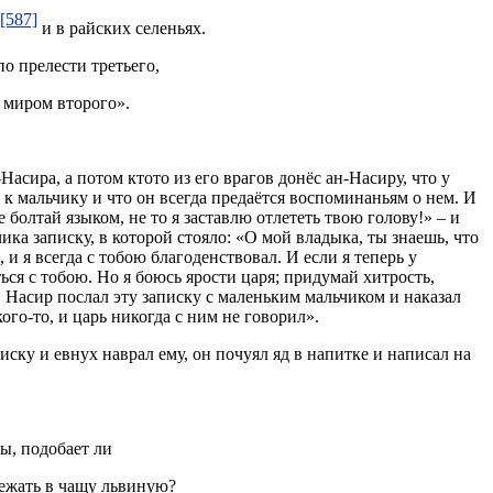
[587]
и в райских селеньях.
по прелести третьего,
д миром второго».
-Насира, а потом ктото из его врагов донёс ан-Насиру, что у
 к мальчику и что он всегда предаётся воспоминаньям о нем. И
 болтай языком, не то я заставлю отлететь твою голову!» – и
ка записку, в которой стояло: «О мой владыка, ты знаешь, что
и я всегда с тобою благоденствовал. И если я теперь у
ться с тобою. Но я боюсь ярости царя; придумай хитрость,
И Насир послал эту записку с маленьким мальчиком и наказал
кого-то, и царь никогда с ним не говорил».
ску и евнух наврал ему, он почуял яд в напитке и написал на
ы, подобает ли
ежать в чащу львиную?