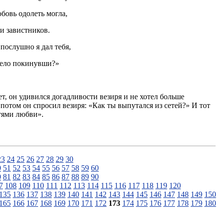
юбовь одолеть могла,
и завистников.
послушно я дал тебя,
 тело покинувши?»
т, он удивился догадливости везиря и не хотел больше
 потом он спросил везиря: «Как ты выпутался из сетей?» И тот
тями любви».
23
24
25
26
27
28
29
30
0
51
52
53
54
55
56
57
58
59
60
0
81
82
83
84
85
86
87
88
89
90
7
108
109
110
111
112
113
114
115
116
117
118
119
120
135
136
137
138
139
140
141
142
143
144
145
146
147
148
149
150
165
166
167
168
169
170
171
172
173
174
175
176
177
178
179
180