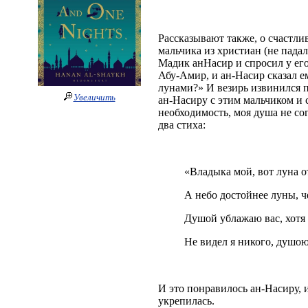
Рассказывают также, о счастл
мальчика из христиан (не падал
Мадик анНасир и спросил у его 
Абу-Амир, и ан-Насир сказал ем
лунами?» И везирь извинился п
Увеличить
ан-Насиру с этим мальчиком и с
необходимость, моя душа не сог
два стиха:
«Владыка мой, вот луна о
А небо достойнее луны, ч
Душой ублажаю вас, хотя 
Не видел я никого, душою
И это понравилось ан-Насиру, 
укрепилась.