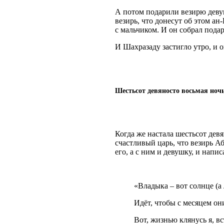
А потом подарили везирю деву
везирь, что донесут об этом ан-
с мальчиком. И он собрал пода
И Шахразаду застигло утро, и 
Шестьсот девяносто восьмая ноч
Когда же настала шестьсот девя
счастливый царь, что везирь А
его, а с ним и девушку, и напис
«Владыка – вот солнце (а
Идёт, чтобы с месяцем он
Вот, жизнью клянусь я, вс