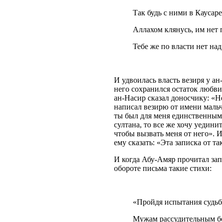
Так будь с ними в Каусаре
Аллахом клянусь, им нет 
Тебе же по власти нет на
И удвоилась власть везиря у ан
него сохранился остаток любви
ан-Насир сказал доносчику: «Не
написал везирю от имени мальчи
ты был для меня единственным, 
султана, то все же хочу уедини
чтобы вызвать меня от него». 
ему сказать: «Эта записка от та
И когда Абу-Амяр прочитал запи
обороте письма такие стихи:
«Пройдя испытания судьб
Мужам рассудительным б