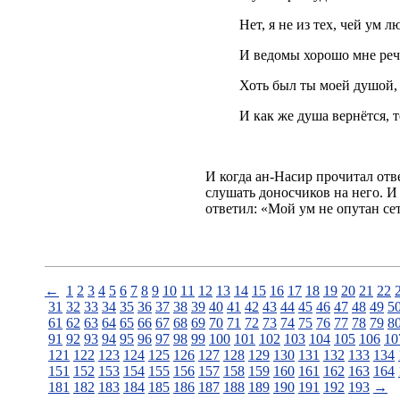
Нет, я не из тех, чей ум л
И ведомы хорошо мне реч
Хоть был ты моей душой, 
И как же душа вернётся,
И когда ан-Насир прочитал отве
слушать доносчиков на него. И
ответил: «Мой ум не опутан се
←
1
2
3
4
5
6
7
8
9
10
11
12
13
14
15
16
17
18
19
20
21
22
31
32
33
34
35
36
37
38
39
40
41
42
43
44
45
46
47
48
49
5
61
62
63
64
65
66
67
68
69
70
71
72
73
74
75
76
77
78
79
8
91
92
93
94
95
96
97
98
99
100
101
102
103
104
105
106
10
121
122
123
124
125
126
127
128
129
130
131
132
133
134
151
152
153
154
155
156
157
158
159
160
161
162
163
164
181
182
183
184
185
186
187
188
189
190
191
192
193
→