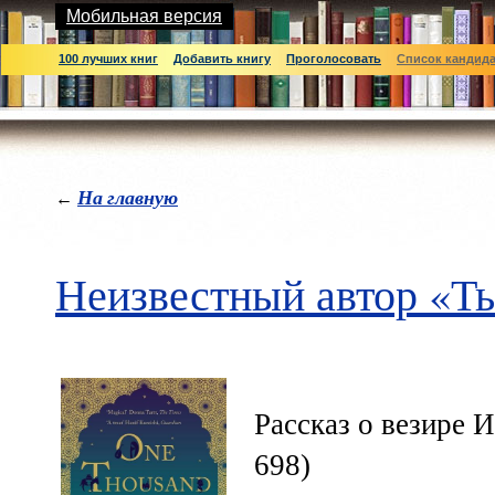
Мобильная версия
100 лучших книг
Добавить книгу
Проголосовать
Список кандид
На главную
←
Неизвестный автор «Ты
Рассказ о везире
698)