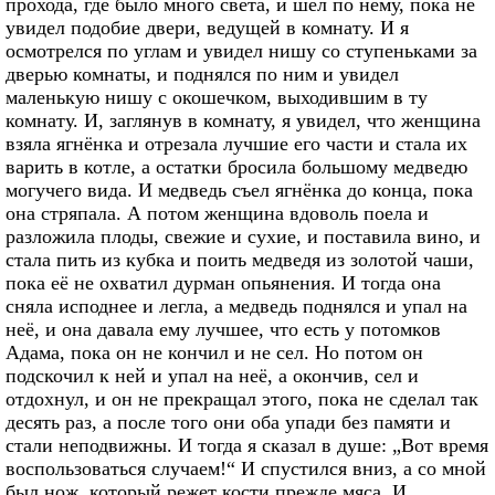
прохода, где было много света, и шёл по нему, пока не
увидел подобие двери, ведущей в комнату. И я
осмотрелся по углам и увидел нишу со ступеньками за
дверью комнаты, и поднялся по ним и увидел
маленькую нишу с окошечком, выходившим в ту
комнату. И, заглянув в комнату, я увидел, что женщина
взяла ягнёнка и отрезала лучшие его части и стала их
варить в котле, а остатки бросила большому медведю
могучего вида. И медведь съел ягнёнка до конца, пока
она стряпала. А потом женщина вдоволь поела и
разложила плоды, свежие и сухие, и поставила вино, и
стала пить из кубка и поить медведя из золотой чаши,
пока её не охватил дурман опьянения. И тогда она
сняла исподнее и легла, а медведь поднялся и упал на
неё, и она давала ему лучшее, что есть у потомков
Адама, пока он не кончил и не сел. Но потом он
подскочил к ней и упал на неё, а окончив, сел и
отдохнул, и он не прекращал этого, пока не сделал так
десять раз, а после того они оба упади без памяти и
стали неподвижны. И тогда я сказал в душе: „Вот время
воспользоваться случаем!“ И спустился вниз, а со мной
был нож, который режет кости прежде мяса. И,