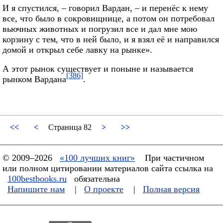
И я спустился, – говорил Вардан, – и перенёс к нему
все, что было в сокровищнице, а потом он потребовал
вьючных животных и погрузил все и дал мне мою
корзину с тем, что в ней было, и я взял её и направился
домой и открыл себе лавку на рынке».
А этот рынок существует и поныне и называется
[386]
рынком Вардана
.
<<
<
Страница 82
>
>>
© 2009–2026
«100 лучших книг»
При частичном
или полном цитировании материалов сайта ссылка на
100bestbooks.ru
обязательна
Напишите нам
|
О проекте
|
Полная версия