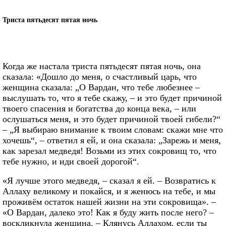
Триста пятьдесят пятая ночь
Когда же настала триста пятьдесят пятая ночь, она
сказала: «Дошло до меня, о счастливый царь, что
женщина сказала: „О Вардан, что тебе любезнее –
выслушать то, что я тебе скажу, – и это будет причиной
твоего спасения и богатства до конца века, – или
ослушаться меня, и это будет причиной твоей гибели?“
– „Я выбираю внимание к твоим словам: скажи мне что
хочешь“, – ответил я ей, и она сказала: „Зарежь и меня,
как зарезал медведя! Возьми из этих сокровищ то, что
тебе нужно, и иди своей дорогой“.
«Я лучше этого медведя, – сказал я ей. – Возвратись к
Аллаху великому и покайся, и я женюсь на тебе, и мы
проживём остаток нашей жизни на эти сокровища». –
«О Вардан, далеко это! Как я буду жить после него? –
воскликнула женщина. – Клянусь Аллахом, если ты