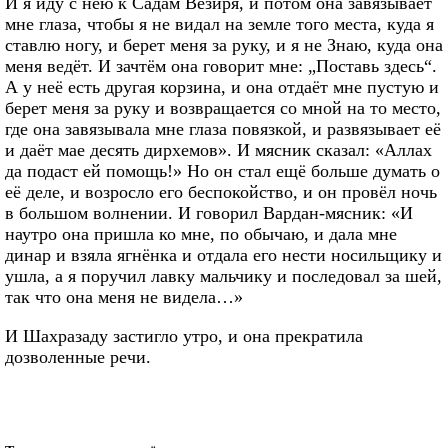
И я иду с нею к Садам Везиря, и потом она завязывает
мне глаза, чтобы я не видал на земле того места, куда я
ставлю ногу, и берет меня за руку, и я не Знаю, куда она
меня ведёт. И зачтём она говорит мне: „Поставь здесь“.
А у неё есть другая корзина, и она отдаёт мне пустую и
берет меня за руку и возвращается со мной на то место,
где она завязывала мне глаза повязкой, и развязывает её
и даёт мае десять дирхемов». И мясник сказал: «Аллах
да подаст ей помощь!» Но он стал ещё больше думать о
её деле, и возросло его беспокойство, и он провёл ночь
в большом волнении. И говорил Вардан-мясник: «И
наутро она пришла ко мне, по обычаю, и дала мне
динар и взяла ягнёнка и отдала его нести носильщику и
ушла, а я поручил лавку мальчику и последовал за шей,
так что она меня не видела…»
И Шахразаду застигло утро, и она прекратила
дозволенные речи.