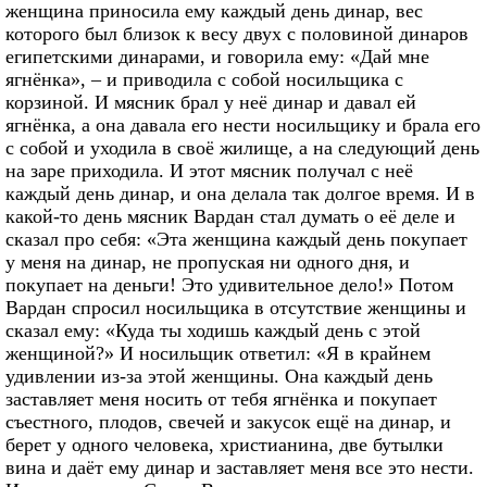
женщина приносила ему каждый день динар, вес
которого был близок к весу двух с половиной динаров
египетскими динарами, и говорила ему: «Дай мне
ягнёнка», – и приводила с собой носильщика с
корзиной. И мясник брал у неё динар и давал ей
ягнёнка, а она давала его нести носильщику и брала его
с собой и уходила в своё жилище, а на следующий день
на заре приходила. И этот мясник получал с неё
каждый день динар, и она делала так долгое время. И в
какой-то день мясник Вардан стал думать о её деле и
сказал про себя: «Эта женщина каждый день покупает
у меня на динар, не пропуская ни одного дня, и
покупает на деньги! Это удивительное дело!» Потом
Вардан спросил носильщика в отсутствие женщины и
сказал ему: «Куда ты ходишь каждый день с этой
женщиной?» И носильщик ответил: «Я в крайнем
удивлении из-за этой женщины. Она каждый день
заставляет меня носить от тебя ягнёнка и покупает
съестного, плодов, свечей и закусок ещё на динар, и
берет у одного человека, христианина, две бутылки
вина и даёт ему динар и заставляет меня все это нести.