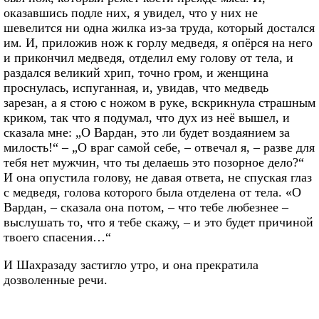
оказавшись подле них, я увидел, что у них не
шевелится ни одна жилка из-за труда, который достался
им. И, приложив нож к горлу медведя, я опёрся на него
и прикончил медведя, отделил ему голову от тела, и
раздался великий хрип, точно гром, и женщина
проснулась, испуганная, и, увидав, что медведь
зарезан, а я стою с ножом в руке, вскрикнула страшным
криком, так что я подумал, что дух из неё вышел, и
сказала мне: „О Вардан, это ли будет воздаянием за
милость!“ – „О враг самой себе, – отвечал я, – разве для
тебя нет мужчин, что ты делаешь это позорное дело?“
И она опустила голову, не давая ответа, не спуская глаз
с медведя, голова которого была отделена от тела. «О
Вардан, – сказала она потом, – что тебе любезнее –
выслушать то, что я тебе скажу, – и это будет причиной
твоего спасения…“
И Шахразаду застигло утро, и она прекратила
дозволенные речи.