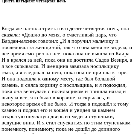
Триста пятьдесят четвёртая ночь
Когда же настала триста пятьдесят четвёртая ночь, она
сказала: «Дошло до меня, о счастливый царь, что
Вардан-мясник говорил: „И я поручил мальчику и
последовал за женщиной, так что она меня не видела, и
все время смотрел на неё, пока она не вышла из Каира.
И я крался за ней, пока она не достигла Садов Везиря, а
я все скрывался. И женщина завязала носильщику
глаза, а я следовал за нею, пока она не пришла к горе.
И она подошла к одному месту, где был большой
камень, и сняла корзину с носильщика, и я подождал,
пока она вернулась с носильщиком и пришла назад и
вынула все, что было в корзине, и скрылась, и
некоторое время её не было. И тогда я подошёл к тому
камню и поднял его и вошёл и увидел за камнем
открытую опускную дверь из меди и ступеньки,
ведущие вниз. И я стал спускаться по этим ступенькам
понемногу, понемногу, пока не дошёл до длинного