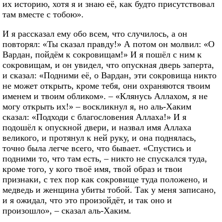
их историю, хотя я и знаю её, как будто присутствовал
там вместе с тобою».
И я рассказал ему обо всем, что случилось, а он
повторял: «Ты сказал правду!» А потом он молвил: «О
Вардан, пойдём к сокровищам!» И я пошёл с ним к
сокровищам, и он увидел, что опускная дверь заперта,
и сказал: «Подними её, о Вардан, эти сокровища никто
не может открыть, кроме тебя, они охраняются твоим
именем и твоим обликом». – «Клянусь Аллахом, я не
могу открыть их!» – воскликнул я, но аль-Хаким
сказал: «Подходи с благословения Аллаха!» И я
подошёл к опускной двери, и назвал имя Аллаха
великого, и протянул к ней руку, и она поднялась,
точно была легче всего, что бывает. «Спустись и
подними то, что там есть, – никто не спускался туда,
кроме того, у кого твоё имя, твой образ и твои
признаки, с тех пор как сокровище туда положено, и
медведь и женщина убиты тобой. Так у меня записано,
и я ожидал, что это произойдёт, и так оно и
произошло», – сказал аль-Хаким.