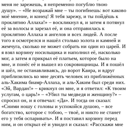
меня не зарежешь, я непременно погублю твою
душу». – «Не возражай мне – ты погибнешь: вот каково
моё мнение, и конец! Я тебя зарежу, и ты пойдёшь к
проклятию Аллаха!» – воскликнул я, и затем я потянул
её за волосы и зарезал её, и она отправилась к
проклятию Аллаха и ангелов и всех людей. А после
того я осмотрелся и нашёл столько золота и камней и
жемчуга, сколько не может собрать ни один из царей. И
я взял корзину носильщика и наполнил её, насколько
мог, а затем я прикрыл её платьем, которое было на
мне, и понёс её и вышел из сокровищницы. И я пошёл
и шёл, не останавливаясь, до ворот Каира, и вдруг
приблизились ко мне десять человек из приближённых
аль-Хакима биамр-Аллаха, и аль-Хаким был среди них.
«Эй, Вардан!» – крикнул он мне, и я ответил: «К твоим
услугам, о царь!» – «Убил ты медведя и женщину?» –
спросил он, и я отвечал: «Да». И тогда он сказал:
«Сними ношу с головы и успокойся душою, – все
богатство, которое с тобою, – твоё, и никто не станет
его у тебя оспаривать». И я поставил корзину перед
ним, и он открыл её и увидел и сказал: «Расскажи мне