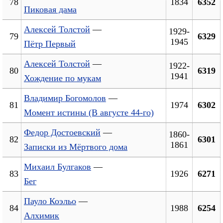
78
1834
6352
Пиковая дама
Алексей Толстой
—
1929-
79
6329
1945
Пётр Первый
Алексей Толстой
—
1922-
80
6319
1941
Хождение по мукам
Владимир Богомолов
—
81
1974
6302
Момент истины (В августе 44-го)
Федор Достоевский
—
1860-
82
6301
1861
Записки из Мёртвого дома
Михаил Булгаков
—
83
1926
6271
Бег
Пауло Коэльо
—
84
1988
6254
Алхимик