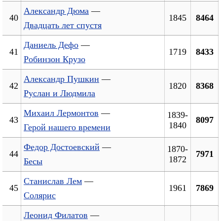
Александр Дюма
—
40
1845
8464
Двадцать лет спустя
Даниель Дефо
—
41
1719
8433
Робинзон Крузо
Александр Пушкин
—
42
1820
8368
Руслан и Людмила
Михаил Лермонтов
—
1839-
43
8097
1840
Герой нашего времени
Федор Достоевский
—
1870-
44
7971
1872
Бесы
Станислав Лем
—
45
1961
7869
Солярис
Леонид Филатов
—