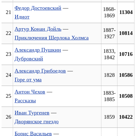
Федор Достоевский
—
1868-
21
11304
1869
Идиот
Артур Конан Дойль
—
1887-
22
10814
1927
Приключения Шерлока Холмса
Александр Пушкин
—
1833,
23
10716
1842
Дубровский
Александр Грибоедов
—
24
1828
10586
Горе от ума
Антон Чехов
—
1883-
25
10508
1885
Рассказы
Иван Тургенев
—
26
1859
10422
Дворянское гнездо
Борис Васильев
—