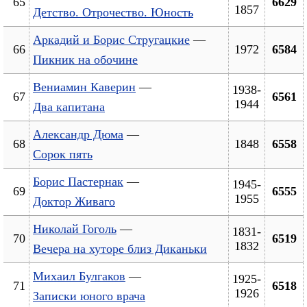
65
6629
1857
Детство. Отрочество. Юность
Аркадий и Борис Стругацкие
—
66
1972
6584
Пикник на обочине
Вениамин Каверин
—
1938-
67
6561
1944
Два капитана
Александр Дюма
—
68
1848
6558
Сорок пять
Борис Пастернак
—
1945-
69
6555
1955
Доктор Живаго
Николай Гоголь
—
1831-
70
6519
1832
Вечера на хуторе близ Диканьки
Михаил Булгаков
—
1925-
71
6518
1926
Записки юного врача