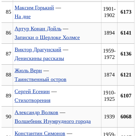
Максим Горький
—
1901-
85
6173
1902
На дне
Артур Конан Дойль
—
86
1894
6141
Записки о Шерлоке Холмсе
Виктор Драгунский
—
1959-
87
6136
1972
Денискины рассказы
Жюль Верн
—
88
1874
6121
Таинственный остров
Сергей Есенин
—
1910-
89
6107
1925
Стихотворения
Александр Волков
—
90
1939
6068
Волшебник Изумрудного города
Константин Симонов
—
1959-