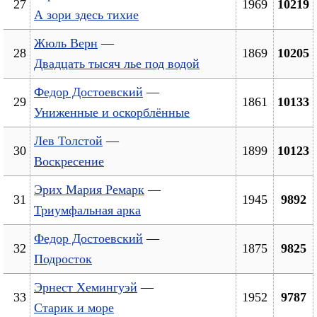
27
1969
10219
А зори здесь тихие
Жюль Верн
—
28
1869
10205
Двадцать тысяч лье под водой
Федор Достоевский
—
29
1861
10133
Униженные и оскорблённые
Лев Толстой
—
30
1899
10123
Воскресение
Эрих Мария Ремарк
—
31
1945
9892
Триумфальная арка
Федор Достоевский
—
32
1875
9825
Подросток
Эрнест Хемингуэй
—
33
1952
9787
Старик и море