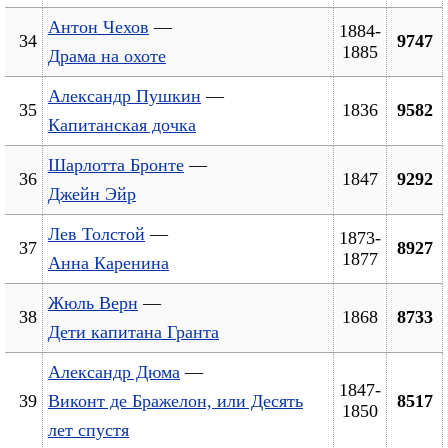
Антон Чехов
—
1884-
34
9747
1885
Драма на охоте
Александр Пушкин
—
35
1836
9582
Капитанская дочка
Шарлотта Бронте
—
36
1847
9292
Джейн Эйр
Лев Толстой
—
1873-
37
8927
1877
Анна Каренина
Жюль Верн
—
38
1868
8733
Дети капитана Гранта
Александр Дюма
—
1847-
39
Виконт де Бражелон, или Десять
8517
1850
лет спустя