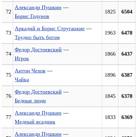
Александр Пушкин
—
72
1825
6504
Борис Годунов
Аркадий и Борис Стругацкие
—
73
1963
6478
Трудно быть богом
Федор Достоевский
—
74
1866
6437
Игрок
Антон Чехов
—
75
1896
6387
Чайка
Федор Достоевский
—
76
1845
6378
Бедные люди
Александр Пушкин
—
77
1833
6369
Медный всадник
Александр Пушкин
—