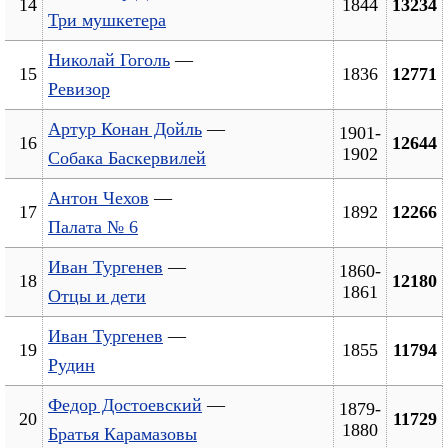
14
1844
13234
Три мушкетера
Николай Гоголь
—
15
1836
12771
Ревизор
Артур Конан Дойль
—
1901-
16
12644
1902
Собака Баскервилей
Антон Чехов
—
17
1892
12266
Палата № 6
Иван Тургенев
—
1860-
18
12180
1861
Отцы и дети
Иван Тургенев
—
19
1855
11794
Рудин
Федор Достоевский
—
1879-
20
11729
1880
Братья Карамазовы