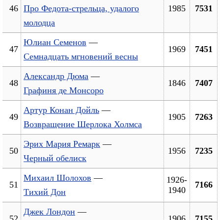
46
Про Федота-стрельца, удалого
1985
7531
молодца
Юлиан Семенов
—
47
1969
7451
Семнадцать мгновений весны
Александр Дюма
—
48
1846
7407
Графиня де Монсоро
Артур Конан Дойль
—
49
1905
7263
Возвращение Шерлока Холмса
Эрих Мария Ремарк
—
50
1956
7235
Черный обелиск
Михаил Шолохов
—
1926-
51
7166
1940
Тихий Дон
Джек Лондон
—
52
1906
7155