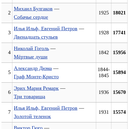
Михаил Булгаков
—
2
1925
18021
Собачье сердце
Илья Ильф, Евгений Петров
—
3
1928
17741
Двенадцать стульев
Николай Гоголь
—
4
1842
15956
Мёртвые души
Александр Дюма
—
1844-
5
15894
1845
Граф Монте-Кристо
Эрих Мария Ремарк
—
6
1936
15670
Три товарища
Илья Ильф, Евгений Петров
—
7
1931
15574
Золотой теленок
Виктор Гюго
—