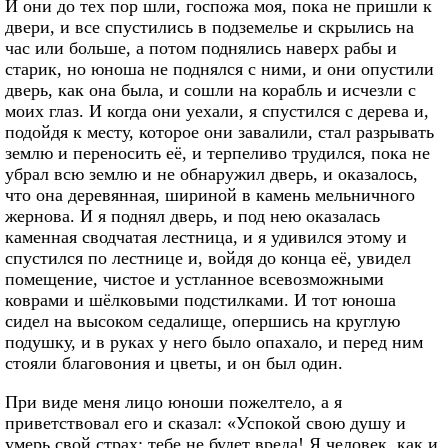
И они до тех пор шли, госпожа моя, пока не пришли к
двери, и все спустились в подземелье и скрылись на
час или больше, а потом поднялись наверх рабы и
старик, но юноша не поднялся с ними, и они опустили
дверь, как она была, и сошли на корабль и исчезли с
моих глаз. И когда они уехали, я спустился с дерева и,
подойдя к месту, которое они завалили, стал разрывать
землю и переносить её, и терпеливо трудился, пока не
убрал всю землю и не обнаружил дверь, и оказалось,
что она деревянная, шириной в камень мельничного
жернова. И я поднял дверь, и под нею оказалась
каменная сводчатая лестница, и я удивился этому и
спустился по лестнице и, войдя до конца её, увидел
помещение, чистое и устланное всевозможными
коврами и шёлковыми подстилками. И тот юноша
сидел на высоком седалище, опершись на круглую
подушку, и в руках у него было опахало, и перед ним
стояли благовония и цветы, и он был один.
При виде меня лицо юноши пожелтело, а я
приветствовал его и сказал: «Успокой свою душу и
умерь свой страх: тебе не будет вреда! Я человек, как и