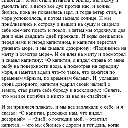
умолять его, а ветер все дул против нас, и волны
бились, пока не показалась заря, и тогда ветер стих, и
море успокоилось, а потом засияло солнце. И мы
приблизились к острову и вышли на сушу и сварили
себе кое-чего поесть и поели, а затем мы отдохнули два
дня и ещё двадцать дней проехали. И воды смешались
перед нами и перед капитаном, и капитан перестал
узнавать море, и мы сказали дозорному: «Поднимись на
мачту и осмотра море». И он влез на мачту и посмотрел
и сказал капитану: «О капитан, я видел справа от меня
рыбу на поверхности воды, а посмотрев на середину
моря, я заметил вдали что-то такое, что кажется по
временам чёрным, по временам белым». И, услышав
слова дозорного, капитан ударил своей чалмой о
землю, стал рвать себе бороду и воскликнул: «Зияете,
что мы все погибли и никто из нас не спасётся!»
И он принялся плакать, и мы все заплакали о себе, и я
сказал: «О капитан, расскажи нам, что видел
дозорный». – «Знай, о господин мой, – ответил
капитан, – что мы сбились с дороги в тот день, когда