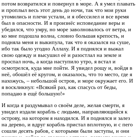
потом возвратился и повернул в море. А я умел плавать
и проплыл весь этот день до ночи, так что мои руки
утомились и плечи устали, и я обессилел и все время
был в опасности. И я произнёс исповедание веры и
убедился, что умру, но море заволновалось от ветра, и
ко мне подошла волна, словно большая крепость, и
подняла меня и выкипула, так что я оказался на суше,
ибо так было угодно Аллаху. И я поднялся и выжал
свою одежду и высушил её и разостлал на земле и
проспал ночь, а когда наступило утро, я встал и
осмотрелся, куда мне пойти. Я увидел рощу и, войдя в
неё, обошёл её кругом, и оказалось, что то место, где я
нахожусь, – небольшой остров, и море окружает его. И
я воскликнул: «Всякий раз, как спасусь от беды,
попадаю в ещё большую!»
И когда я раздумывал о своём деле, желая смерти, я
увидел издали корабль с людьми, направляющийся к
острову, на котором я находился. И я поднялся и залез
на дерево, и вдруг корабль пристал вплотную, и с пего
сошли десять рабов, с которыми были заступы, и они