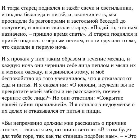
И тогда старец поднялся и зажёг свечи и светильники,
и подана была еда и питьё, и, окончив есть, мы
просидели За разговорами и застольной беседой до
полуночи, и юноши сказали старцу: «Подай то, что нам
назначено, – пришло время спать». И старец поднялся и
принёс подносы с чёрным песком, и они сделали то же,
что сделали в первую ночь.
И я прожил у них таким образом в течение месяца, и
каждую ночь они чернили себе лица пеплом и мыли их
и меняли одежду, и я дивился этому, и моё
беспокойство до того увеличилось, что я отказался от
еды и питья. И я сказал им: «О юноши, неужели вы не
прекратите моей заботы и не расскажете, почему
черните себе лица?» Но они ответили: «Сокрытие
нашей тайны правильней». И я остался в недоуменье о
их делах и отказывался от питья и пищи.
«Вы непременно должны мне рассказать о причине
этого», – сказал я им, но они ответили: «В этом будет
для тебя горе, так как ты станешь подобен нам». – «Это