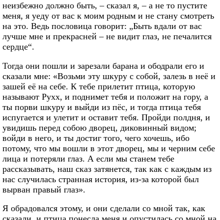
неизбежно должно быть, – сказал я, – а не то пустите
меня, я уеду от вас к моим родным и не стану смотреть
на это. Ведь пословица говорит: „Быть вдали от вас
лучше мне и прекрасней – не видит глаз, не печалится
сердце“.
Тогда они пошли и зарезали барана и ободрали его и
сказали мне: «Возьми эту шкуру с собой, залезь в неё и
зашей её на себе. К тебе прилетит птица, которую
называют Рухх, и поднимет тебя и положит на гору, а
ты порви шкуру и выйди из пёс, и тогда птица тебя
испугается и улетит и оставит тебя. Пройди полдня, и
увидишь перед собою дворец, диковинный видом;
войди в него, и ты достиг того, чего хочешь, ибо
потому, что мы вошли в этот дворец, мы и черним себе
лица и потеряли глаз. А если мы станем тебе
рассказывать, наш сказ затянется, так как с каждым из
нас случилась странная история, из-за которой был
вырван правый глаз».
Я обрадовался этому, и они сделали со мной так, как
сказали, и птица понесла меня и опустилась со мной на