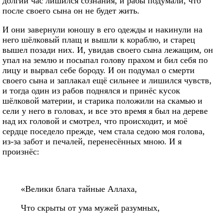
долгий час лишился сознания, и рабы подумали, что
после своего сына он не будет жить.
И они завернули юношу в его одежды и накинули на
него шёлковый плащ и вышли к кораблю, и старец
вышел позади них. И, увидав своего сына лежащим, он
упал на землю и посыпал голову прахом и бил себя по
лицу и вырвал себе бороду. И он подумал о смерти
своего сына и заплакал ещё сильнее и лишился чувств,
и тогда один из рабов поднялся и принёс кусок
шёлковой материи, и старика положили на скамью и
сели у него в головах, и все это время я был на дереве
над их головой и смотрел, что происходит, и моё
сердце поседело прежде, чем стала седою моя голова,
из-за забот и печалей, перенесённых мною. И я
произнёс:
«Велики блага тайные Аллаха,
Что скрыты от ума мужей разумных,