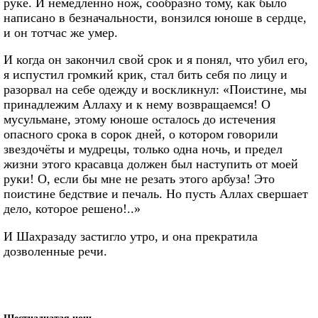
руке. И немедленно нож, сообразно тому, как было
написано в безначальности, вонзился юноше в сердце,
и он тотчас же умер.
И когда он закончил свой срок и я понял, что убил его,
я испустил громкий крик, стал бить себя по лицу и
разорвал на себе одежду и воскликнул: «Поистине, мы
принадлежим Аллаху и к нему возвращаемся! О
мусульмане, этому юноше осталось до истечения
опасного срока в сорок дней, о котором говорили
звездочёты и мудрецы, только одна ночь, и предел
жизни этого красавца должен был наступить от моей
руки! О, если бы мне не резать этого арбуза! Это
поистине бедствие и печаль. Но пусть Аллах свершает
дело, которое решено!..»
И Шахразаду застигло утро, и она прекратила
дозволенные речи.
Шестнадцатая ночь