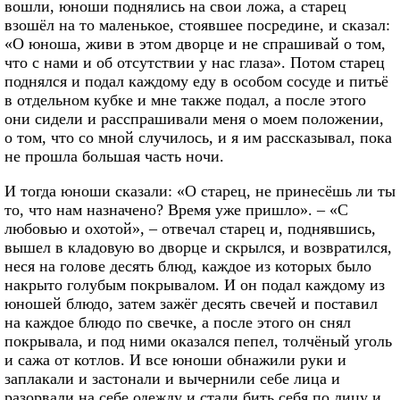
вошли, юноши поднялись на свои ложа, а старец
взошёл на то маленькое, стоявшее посредине, и сказал:
«О юноша, живи в этом дворце и не спрашивай о том,
что с нами и об отсутствии у нас глаза». Потом старец
поднялся и подал каждому еду в особом сосуде и питьё
в отдельном кубке и мне также подал, а после этого
они сидели и расспрашивали меня о моем положении,
о том, что со мной случилось, и я им рассказывал, пока
не прошла большая часть ночи.
И тогда юноши сказали: «О старец, не принесёшь ли ты
то, что нам назначено? Время уже пришло». – «С
любовью и охотой», – отвечал старец и, поднявшись,
вышел в кладовую во дворце и скрылся, и возвратился,
неся на голове десять блюд, каждое из которых было
накрыто голубым покрывалом. И он подал каждому из
юношей блюдо, затем зажёг десять свечей и поставил
на каждое блюдо по свечке, а после этого он снял
покрывала, и под ними оказался пепел, толчёный уголь
и сажа от котлов. И все юноши обнажили руки и
заплакали и застонали и вычернили себе лица и
разорвали на себе одежду и стали бить себя по лицу и