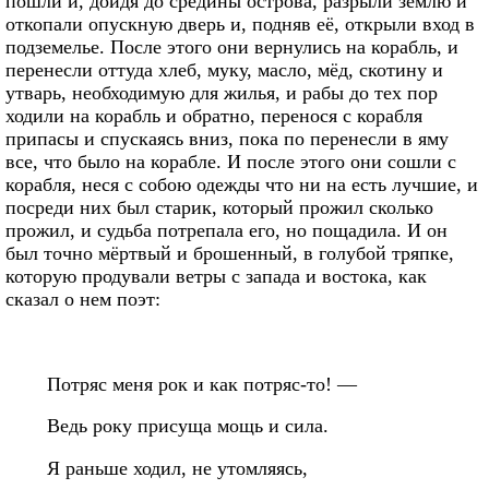
пошли и, дойдя до средины острова, разрыли землю и
откопали опускную дверь и, подняв её, открыли вход в
подземелье. После этого они вернулись на корабль, и
перенесли оттуда хлеб, муку, масло, мёд, скотину и
утварь, необходимую для жилья, и рабы до тех пор
ходили на корабль и обратно, перенося с корабля
припасы и спускаясь вниз, пока по перенесли в яму
все, что было на корабле. И после этого они сошли с
корабля, неся с собою одежды что ни на есть лучшие, и
посреди них был старик, который прожил сколько
прожил, и судьба потрепала его, но пощадила. И он
был точно мёртвый и брошенный, в голубой тряпке,
которую продували ветры с запада и востока, как
сказал о нем поэт:
Потряс меня рок и как потряс-то! —
Ведь року присуща мощь и сила.
Я раньше ходил, не утомляясь,