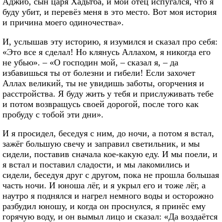
Аджиб, сын царя Хадьтба, и мой отец испугался, что я
буду убит, и перевёз меня в это место. Вот моя история
и причина моего одиночества».
И, услышав эту историю, я изумился и сказал про себя:
«Это все я сделал! Но клянусь Аллахом, я никогда его
не убью». – «О господин мой, – сказал я, – да
избавишься ты от болезни и гибели! Если захочет
Аллах великий, ты не увидишь заботы, огорчения и
расстройства. Я буду жить у тебя и прислуживать тебе
и потом возвращусь своей дорогой, после того как
пробуду с тобой эти дни».
И я просидел, беседуя с ним, до ночи, а потом я встал,
зажёг большую свечу и заправил светильник, и мы
сидели, поставив сначала кое-какую еду. И мы поели, и
я встал и поставил сладости, и мы лакомились и
сидели, беседуя друг с другом, пока не прошла большая
часть ночи. И юноша лёг, и я укрыл его и тоже лёг, а
наутро я поднялся и нагрел немного воды и осторожно
разбудил юношу, и когда он проснулся, я принёс ему
горячую воду, и он вымыл лицо и сказал: «Да воздаётся