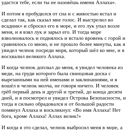
удастся тебе, если ты не назовёшь имени Аллаха».
И потом я пробудился от сна и с живостью встал и
сделал так, как сказал мне голос. И выстрелил во
всадник» и сбросил его в море, и его лук упал возле
меня, и я взял лук и зарыл его. И тогда море
взволновалось и поднялось и встало вровень с горой и
сравнялось со мною, и не прошло более минуты, как я
увидел челнок посреди моря, который шёл ко мне, и я
восхвалил великого Аллаха.
И когда челнок доплыл до меня, я увидел человека из
меди, на груди которого была свинцовая доска с
вырезанными на ней именами и заклинаниями, и я
вошёл в челнок молча, не говоря ничего. И человек
грёб первый день и другой и третий, до конца десяти
дней, и я посмотрел и увидел Острова Безопасности, и
тогда я сильно обрадовался и от большой радости
помянул Аллаха и воскликнул: «Во имя Аллаха! Нет
бога, кроме Аллаха! Аллах велик!»
И когда я это сделал, челнок выбросил меня в море, а