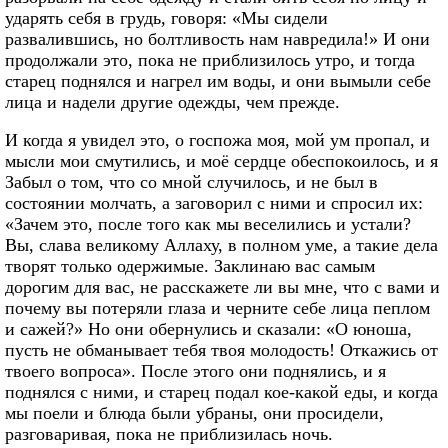
ударять себя в грудь, говоря: «Мы сидели
развалившись, но болтливость нам навредила!» И они
продолжали это, пока не приблизилось утро, и тогда
старец поднялся и нагрел им воды, и они вымыли себе
лица и надели другие одежды, чем прежде.
И когда я увидел это, о госпожа моя, мой ум пропал, и
мысли мои смутились, и моё сердце обеспокоилось, и я
Забыл о том, что со мной случилось, и не был в
состоянии молчать, а заговорил с ними и спросил их:
«Зачем это, после того как мы веселились и устали?
Вы, слава великому Аллаху, в полном уме, а такие дела
творят только одержимые. Заклинаю вас самым
дорогим для вас, не расскажете ли вы мне, что с вами и
почему вы потеряли глаза и черните себе лица пеплом
и сажей?» Но они обернулись и сказали: «О юноша,
пусть не обманывает тебя твоя молодость! Откажись от
твоего вопроса». После этого они поднялись, и я
поднялся с ними, и старец подал кое-какой еды, и когда
мы поели и блюда были убраны, они просидели,
разговаривая, пока не приблизилась ночь.