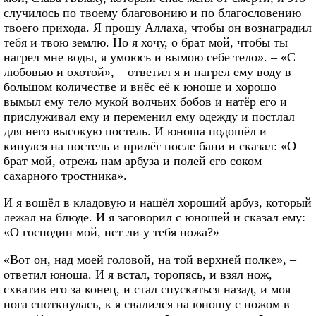
случилось по твоему благовонию и по благословению
твоего прихода. Я прошу Аллаха, чтобы он вознаградил
тебя и твою землю. Но я хочу, о брат мой, чтобы ты
нагрел мне воды, я умоюсь и вымою себе тело». – «С
любовью и охотой», – ответил я и нагрел ему воду в
большом количестве и внёс её к юноше и хорошо
вымыл ему тело мукой волчьих бобов и натёр его и
прислуживал ему и переменил ему одежду и постлал
для него высокую постель. И юноша подошёл и
кинулся на постель и прилёг после бани и сказал: «О
брат мой, отрежь нам арбуза и полей его соком
сахарного тростника».
И я вошёл в кладовую и нашёл хороший арбуз, который
лежал на блюде. И я заговорил с юношей и сказал ему:
«О господин мой, нет ли у тебя ножа?»
«Вот он, над моей головой, на той верхней полке», –
ответил юноша. И я встал, торопясь, и взял нож,
схватив его за конец, и стал спускаться назад, и моя
нога споткнулась, к я свалился на юношу с ножом в