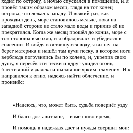
ходил по острову, а ночью спускался в помещение, И я
провёл таким образом месяц, глядя на тот конец
острова, что лежал к западу. И всякий раз, как
проходил день, море становилось мельче, пока на
западной стороне не стало мало воды и прилив её не
прекратился. Когда же месяц прошёл до конца, море с
тон стороны высохло, и я обрадовался и убедился в
спасении. И войдя в оставшуюся воду, я вышел на
берег материка и нашёл там кучи песку, в котором ноги
верблюда погрузились бы по колено, и, укрепив свою
душу, я пересёк эти пески и вдруг увидел огонь,
блестевший издалека и пылавшие ярким пламенем. И к
направился к огню, надеясь найти облегчение, и
произнёс:
«Надеюсь, что, может быть, судьба повернёт узду
И благо доставит мне, – изменчиво время, —
И помощь в надеждах даст и нужды свершит мои: