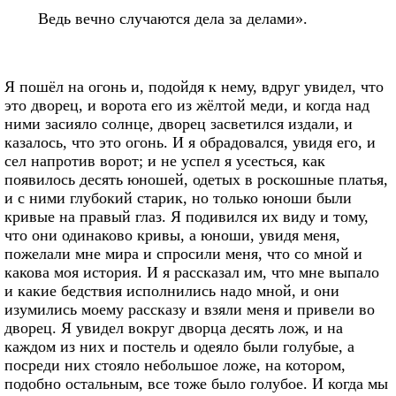
Ведь вечно случаются дела за делами».
Я пошёл на огонь и, подойдя к нему, вдруг увидел, что
это дворец, и ворота его из жёлтой меди, и когда над
ними засияло солнце, дворец засветился издали, и
казалось, что это огонь. И я обрадовался, увидя его, и
сел напротив ворот; и не успел я усесться, как
появилось десять юношей, одетых в роскошные платья,
и с ними глубокий старик, но только юноши были
кривые на правый глаз. Я подивился их виду и тому,
что они одинаково кривы, а юноши, увидя меня,
пожелали мне мира и спросили меня, что со мной и
какова моя история. И я рассказал им, что мне выпало
и какие бедствия исполнились надо мной, и они
изумились моему рассказу и взяли меня и привели во
дворец. Я увидел вокруг дворца десять лож, и на
каждом из них и постель и одеяло были голубые, а
посреди них стояло небольшое ложе, на котором,
подобно остальным, все тоже было голубое. И когда мы