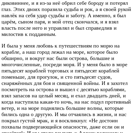
диковиннее, и я из-за неё обрил себе бороду и потерял
глаз. Этих двоих поразила судьба и рок, а я своей рукой
навлёк на себя удар судьбы и заботу. А именно, я был
царём, сыном паря, и мой отец скончался, и я взял
власть после него и управлял и был справедлив и
милостив к подданным.
И была у меня любовь к путешествиям по морю на
корабле, а наш город лежал на море, которое было
обширно, и вокруг нас были острова, большие и
многочисленные, посреди моря. И у меня было в море
пятьдесят кораблей торговых и пятьдесят кораблей
поменьше, для прогулок, и сто пятьдесят судов,
снаряжённых для боя и священной войны. И я захотел
посмотреть на острова и вышел с десятью кораблями,
взял запасов на целый месяц, и ехал двадцать дней, и
когда наступила какая-то ночь, на нас подул противный
ветер, и на море поднялись большие волны, которые
бились одна о другую. И мы отчаялись в жизни, и нас
покрыл густой мрак, и я воскликнул: «Не достоин
похвалы подвергающийся опасности, даже если он и
спасётся!» И мы стали взывать к Аллаху великому и