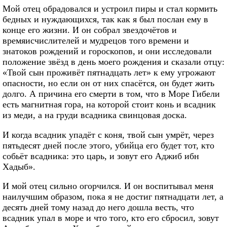
Мой отец обрадовался и устроил пиры и стал кормить
бедных и нуждающихся, так как я был послан ему в
конце его жизни. И он собрал звездочётов и
времяисчислителей и мудрецов того времени и
знатоков рождений и гороскопов, и они исследовали
положение звёзд в день моего рождения и сказали отцу:
«Твой сын проживёт пятнадцать лет» к ему угрожают
опасности, но если он от них спасётся, он будет жить
долго. А причина его смерти в том, что в Море Гибели
есть магнитная гора, на которой стоит конь и всадник
из меди, а на груди всадника свинцовая доска.
И когда всадник упадёт с коня, твой сын умрёт, через
пятьдесят дней после этого, убийца его будет тот, кто
собьёт всадника: это царь, и зовут его Аджиб ибн
Хадыб».
И мой отец сильно огорчился. И он воспитывал меня
наилучшим образом, пока я не достиг пятнадцати лет, а
десять дней тому назад до него дошла весть, что
всадник упал в море и что того, кто его сбросил, зовут