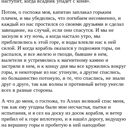
наступит, когда всадник упадёт с коня».
Потом, о госпожа моя, капитан заплакал горьким
плачем, и мы убедились, что погибаем несомненно, и
каждый из нас простился со своими друзьями и сделал
завещание, на случай, если они спасутся. И мы не
заснули в эту ночь, а когда настало утро, мы
приблизились к этой горе, и воды влекли нас к ней
силой. И когда корабль оказался у подножия горы, он
распался, и все железо и гвозди, бывшие в нем,
вылетели и устремились к магнитному камню и
застряли в нем, и к концу дня мы все кружились вокруг
горы, и некоторые из нас утонули, а другие спаслись,
но большинство потонуло, и те, что спаслись, не знали
друг о друге, так как волны и противный ветер унесли
всех в разные стороны.
А что до меня, о госпожа, то Аллах великий спас меня,
так как ему угодны были мои несчастья, пытки и
испытания, и я сел на доску из досок корабля, и ветер
прибил её к горе вплотную, и я нашёл дорогу, ведущую
на вершину горы и пробитую в ней наподобие