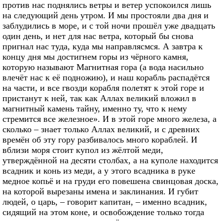
против нас поднялись ветры и ветер успокоился лишь
на следующий день утром. И мы простояли два дня и
заблудились в море, и с той ночи прошёл уже двадцать
один день, и нет для нас ветра, который бы снова
пригнал нас туда, куда мы направлясмся. А завтра к
концу дня мы достигнем горы из чёрного камня,
которую называют Магнитная гора (а вода насильно
влечёт нас к её подножию), и наш корабль распадётся
на части, и все гвозди корабля полетят к этой горе и
пристанут к ней, так как Аллах великий вложил в
магнитный камень тайну, именно ту, что к нему
стремится все железное». И в этой горе много железа, а
сколько – знает только Аллах великий, и с древних
времён об эту гору разбивалось много кораблей. И
вблизи моря стоит купол из жёлтой меди,
утверждённой на десяти столбах, а на куполе находится
всадник и конь из меди, а у этого всадника в руке
медное копьё и на груди его повешена свинцовая доска,
на которой вырезаны имена и заклинания. И губит
людей, о царь, – говорит капитан, – именно всадник,
сидящий на этом коне, и освобождение только тогда