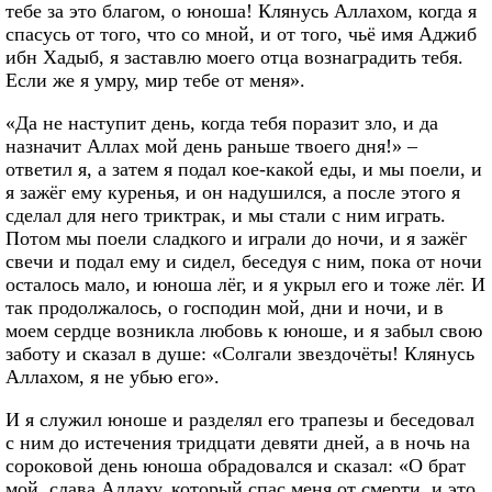
тебе за это благом, о юноша! Клянусь Аллахом, когда я
спасусь от того, что со мной, и от того, чьё имя Аджиб
ибн Хадыб, я заставлю моего отца вознаградить тебя.
Если же я умру, мир тебе от меня».
«Да не наступит день, когда тебя поразит зло, и да
назначит Аллах мой день раньше твоего дня!» –
ответил я, а затем я подал кое-какой еды, и мы поели, и
я зажёг ему куренья, и он надушился, а после этого я
сделал для него триктрак, и мы стали с ним играть.
Потом мы поели сладкого и играли до ночи, и я зажёг
свечи и подал ему и сидел, беседуя с ним, пока от ночи
осталось мало, и юноша лёг, и я укрыл его и тоже лёг. И
так продолжалось, о господин мой, дни и ночи, и в
моем сердце возникла любовь к юноше, и я забыл свою
заботу и сказал в душе: «Солгали звездочёты! Клянусь
Аллахом, я не убью его».
И я служил юноше и разделял его трапезы и беседовал
с ним до истечения тридцати девяти дней, а в ночь на
сороковой день юноша обрадовался и сказал: «О брат
мой, слава Аллаху, который спас меня от смерти, и это