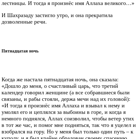
лестницы. И тогда я произнёс имя Аллаха великого…»
И Шахразаду застигло утро, и она прекратила
дозволенные речи.
Пятнадцатая ночь
Когда же настала пятнадцатая ночь, она сказала:
«Дошло до меня, о счастливый царь, что третий
календер говорил женщине (а все собравшиеся были
связаны, и рабы стояли, держа мечи над их головой):
«И тогда я произнёс имя Аллаха и взывал к нему и
умолял его и цеплялся за выбоины в горе, и когда я
немного поднялся, Аллах соизволил, чтобы ветер утих
в тот же час, и помог мне подняться, так что я уцелел и
взобрался на гору. Но у меня был только один путь – к
куполу, и я был крайне обрадован своему спасению.