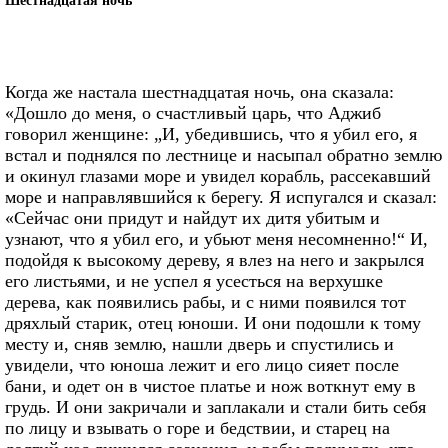
Когда же настала шестнадцатая ночь, она сказала:
«Дошло до меня, о счастливый царь, что Аджиб
говорил женщине: „И, убедившись, что я убил его, я
встал и поднялся по лестнице и насыпал обратно землю
и окинул глазами море и увидел корабль, рассекавший
море и направлявшийся к берегу. Я испугался и сказал:
«Сейчас они придут и найдут их дитя убитым и
узнают, что я убил его, и убьют меня несомненно!“ И,
подойдя к высокому дереву, я влез на него и закрылся
его листьями, и не успел я усесться на верхушке
дерева, как появились рабы, и с ними появился тот
дряхлый старик, отец юноши. И они подошли к тому
месту и, сняв землю, нашли дверь и спустились и
увидели, что юноша лежит и его лицо сияет после
бани, и одет он в чистое платье и нож воткнут ему в
грудь. И они закричали и заплакали и стали бить себя
по лицу и взывать о горе и бедствии, и старец на