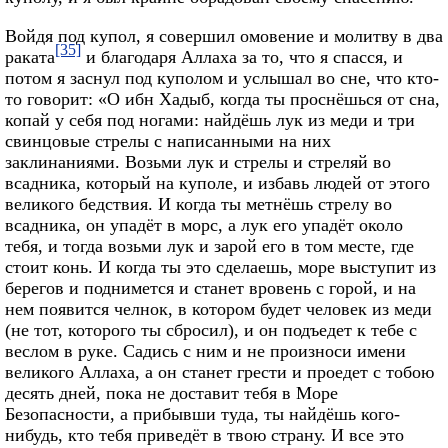
Войдя под купол, я совершил омовение и молитву в два
[35]
раката
и благодаря Аллаха за то, что я спасся, и
потом я заснул под куполом и услышал во сне, что кто-
то говорит: «О ибн Хадыб, когда ты проснёшься от сна,
копай у себя под ногами: найдёшь лук из меди и три
свинцовые стрелы с написанными на них
заклинаниями. Возьми лук и стрелы и стреляй во
всадника, который на куполе, и избавь людей от этого
великого бедствия. И когда ты метнёшь стрелу во
всадника, он упадёт в морс, а лук его упадёт около
тебя, и тогда возьми лук и зарой его в том месте, где
стоит конь. И когда ты это сделаешь, море выступит из
берегов и поднимется и станет вровень с горой, и на
нем появится челнок, в котором будет человек из меди
(не тот, которого ты сбросил), и он подъедет к тебе с
веслом в руке. Садись с ним и не произноси имени
великого Аллаха, а он станет грести и проедет с тобою
десять дней, пока не доставит тебя в Море
Безопасности, а прибывши туда, ты найдёшь кого-
нибудь, кто тебя приведёт в твою страну. И все это