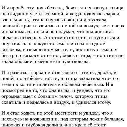
И я провёл эту ночь без сна, боясь, что я засну и птица
неожиданно улетит со мной, а когда поднялась заря и
взошёл день, птица снялась с яйца и испустила
великий крик и взвилась со мной на воздух, летя вверх
и поднимаясь, пока я не подумал, что она достигла
облаков небесных. А потом птица стала спускаться и
опустилась на какую-то землю и села на одном
высоком, возвышенном месте, и, достигнув земли, я
быстро отвязался от её ног, боясь птицы, – но птица не
знала обо мне и меня не почувствовала.
И я развязал тюрбан и отвязался от птицы, дрожа, и
пошёл по этой местности, а птица захватила что-то с
земли в когти и полетела к облакам небесным. И я
посмотрел на то, что она взяла, и увидел, что это
огромная змея с большим телом, которую птица
схватила и поднялась в воздух, и удивился этому.
И я стал ходить по этой местности и увидел, что я
нахожусь на возвышении, под которым лежит большая,
широкая и глубокая долина, а на краю её стоит