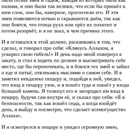
пальма, и они были так велики, что если бы пришёл к
ним слон, они бы, наверное, проглотили его. И эти
змеи появляются ночью и скрываются днём, так как
они боятся, что птица рухх или орёл их похитит и
потом разорвёт, и я не знал, в чем причина этого.
И я оставался в этой долине, раскаиваясь в том, что
сделал, и говорил про себя: «Клянусь Аллахом, я
ускорил свою гибель!» И день надо мной повернул к
закату, и стал я ходить по долине и высматривать себе
место, где бы переночевать, и я боялся тех змей и забыл
о еде и питьё, отвлекаясь мыслями о самом себе. И я
заметил невдалеке пещеру и, подойдя к ней, увидел,
что вход в пещеру узок, и я вошёл туда и нашёл у входа
большой камень. Я толкнул его и загородил им вход в
пещеру, будучи сам внутри её, и сказал про себя: «Я в
безопасности, так как вошёл сюда, а когда взойдёт
день, я выйду и посмотрю, что сделает всемогущество
Аллаха».
И я осмотрелся в пещере и увидел огромную змею,