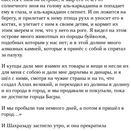
солнечного зноя на голову аль-каркаданна и попадает
ему в глаза, и аль-каркаданн слепнет. И он ложится на
берегу, и прилетает к нему птица рухх и уносит его в
когтях, и улетает с ним к своим детям, и кормит их
этим зверем и тем, что у него на роге. Я видел на этом
острове много животных из породы буйволов,
подобных которым у нас нет; и в этой долине много
алмазных камней, которые я принёс с собой и спрятал
за пазуху.
И купцы дали мне взамен их товары и вещи и несли их
для меня с собою и дали мне дирхемы и динары, и я
шёл с ними, смотря на чужие страны и на то, что
создал Аллах великий, и переходил из долины в долину
и из города в город, и мы продавали и покупали, пока
не достигли города Басры.
И мы пробыли там немного дней, а потом я пришёл в
город…»
И Шахразаду застигло утро, и она прекратила