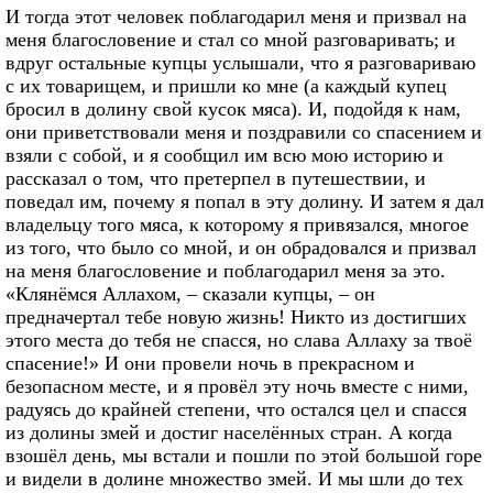
И тогда этот человек поблагодарил меня и призвал на
меня благословение и стал со мной разговаривать; и
вдруг остальные купцы услышали, что я разговариваю
с их товарищем, и пришли ко мне (а каждый купец
бросил в долину свой кусок мяса). И, подойдя к нам,
они приветствовали меня и поздравили со спасением и
взяли с собой, и я сообщил им всю мою историю и
рассказал о том, что претерпел в путешествии, и
поведал им, почему я попал в эту долину. И затем я дал
владельцу того мяса, к которому я привязался, многое
из того, что было со мной, и он обрадовался и призвал
на меня благословение и поблагодарил меня за это.
«Клянёмся Аллахом, – сказали купцы, – он
предначертал тебе новую жизнь! Никто из достигших
этого места до тебя не спасся, но слава Аллаху за твоё
спасение!» И они провели ночь в прекрасном и
безопасном месте, и я провёл эту ночь вместе с ними,
радуясь до крайней степени, что остался цел и спасся
из долины змей и достиг населённых стран. А когда
взошёл день, мы встали и пошли по этой большой горе
и видели в долине множество змей. И мы шли до тех