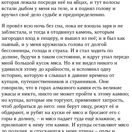
которая лежала посреди неё на яйцах, и тут волосы
встали дыбом у меня на теле, и я поднял голову и
вручил своё дело судьбе и предопределению.
Я провёл всю ночь без сна, пока не взошла заря и не
заблистала, и тогда я отодвинул камень, которым
загородил вход в пещеру, и вышел из неё; и я был как
пьяный, и у меня кружилась голова от долгой
бессонницы, голода и страха. И я стал ходить по
долине, будучи в таком состоянии, и вдруг упал передо
мной большой кусок мяса. Но я не видел никого и
удивился этому до крайности, и вспомнил одну
историю, которую я слышал в давние времена от
купцов, путешественников и странников. Они
говорили, что в горах алмазного камня есть великие
ужасы и никто, никто не может пройти к этому камню;
но купцы, которые им торгуют, применяют хитрость,
чтоб добраться до него: они берут овцу, режут её и
обдирают, и рубят на куски её мясо и бросают его с
горы в долину, – и мясо падает туда ещё влажное, и
прилипают к нему эти камни. И купцы оставляют мясо
до полудня, и спускаются к нему птицы – орлы и