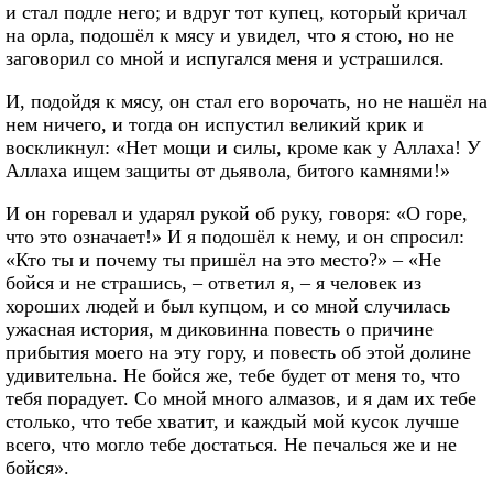
и стал подле него; и вдруг тот купец, который кричал
на орла, подошёл к мясу и увидел, что я стою, но не
заговорил со мной и испугался меня и устрашился.
И, подойдя к мясу, он стал его ворочать, но не нашёл на
нем ничего, и тогда он испустил великий крик и
воскликнул: «Нет мощи и силы, кроме как у Аллаха! У
Аллаха ищем защиты от дьявола, битого камнями!»
И он горевал и ударял рукой об руку, говоря: «О горе,
что это означает!» И я подошёл к нему, и он спросил:
«Кто ты и почему ты пришёл на это место?» – «Не
бойся и не страшись, – ответил я, – я человек из
хороших людей и был купцом, и со мной случилась
ужасная история, м диковинна повесть о причине
прибытия моего на эту гору, и повесть об этой долине
удивительна. Не бойся же, тебе будет от меня то, что
тебя порадует. Со мной много алмазов, и я дам их тебе
столько, что тебе хватит, и каждый мой кусок лучше
всего, что могло тебе достаться. Не печалься же и не
бойся».