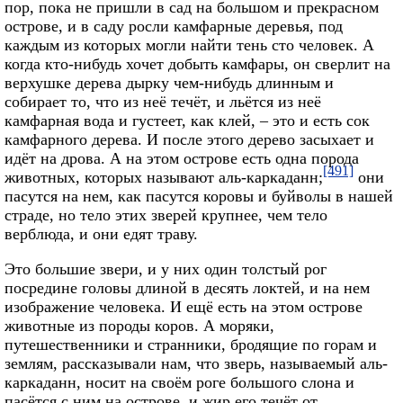
пор, пока не пришли в сад на большом и прекрасном
острове, и в саду росли камфарные деревья, под
каждым из которых могли найти тень сто человек. А
когда кто-нибудь хочет добыть камфары, он сверлит на
верхушке дерева дырку чем-нибудь длинным и
собирает то, что из неё течёт, и льётся из неё
камфарная вода и густеет, как клей, – это и есть сок
камфарного дерева. И после этого дерево засыхает и
идёт на дрова. А на этом острове есть одна порода
[491]
животных, которых называют аль-каркаданн;
они
пасутся на нем, как пасутся коровы и буйволы в нашей
страде, но тело этих зверей крупнее, чем тело
верблюда, и они едят траву.
Это большие звери, и у них один толстый рог
посредине головы длиной в десять локтей, и на нем
изображение человека. И ещё есть на этом острове
животные из породы коров. А моряки,
путешественники и странники, бродящие по горам и
землям, рассказывали нам, что зверь, называемый аль-
каркаданн, носит на своём роге большого слона и
пасётся с ним на острове, и жир его течёт от