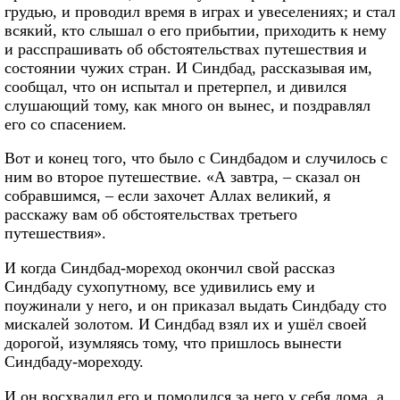
грудью, и проводил время в играх и увеселениях; и стал
всякий, кто слышал о его прибытии, приходить к нему
и расспрашивать об обстоятельствах путешествия и
состоянии чужих стран. И Синдбад, рассказывая им,
сообщал, что он испытал и претерпел, и дивился
слушающий тому, как много он вынес, и поздравлял
его со спасением.
Вот и конец того, что было с Синдбадом и случилось с
ним во второе путешествие. «А завтра, – сказал он
собравшимся, – если захочет Аллах великий, я
расскажу вам об обстоятельствах третьего
путешествия».
И когда Синдбад-мореход окончил свой рассказ
Синдбаду сухопутному, все удивились ему и
поужинали у него, и он приказал выдать Синдбаду сто
мискалей золотом. И Синдбад взял их и ушёл своей
дорогой, изумляясь тому, что пришлось вынести
Синдбаду-мореходу.
И он восхвалил его и помолился за него у себя дома, а