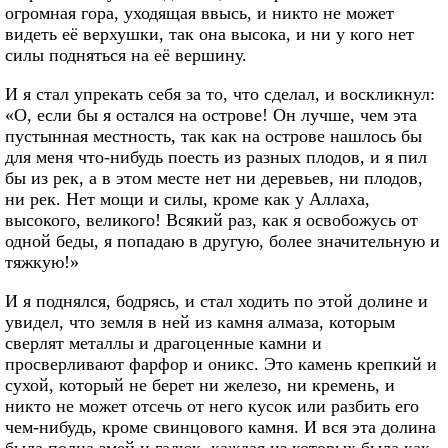
огромная гора, уходящая ввысь, и никто не может
видеть её верхушки, так она высока, и ни у кого нет
силы подняться на её вершину.
И я стал упрекать себя за то, что сделал, и воскликнул:
«О, если бы я остался на острове! Он лучше, чем эта
пустынная местность, так как на острове нашлось бы
для меня что-нибудь поесть из разных плодов, и я пил
бы из рек, а в этом месте нет ни деревьев, ни плодов,
ни рек. Нет мощи и силы, кроме как у Аллаха,
высокого, великого! Всякий раз, как я освобожусь от
одной беды, я попадаю в другую, более значительную и
тяжкую!»
И я поднялся, бодрясь, и стал ходить по этой долине и
увидел, что земля в ней из камня алмаза, которым
сверлят металлы и драгоценные камни и
просверливают фарфор и оникс. Это камень крепкий и
сухой, который не берет ни железо, ни кремень, и
никто не может отсечь от него кусок или разбить его
чем-нибудь, кроме свинцового камня. И вся эта долина
была полна змей и гадюк, каждая из которых была как