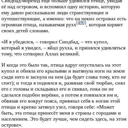
Синдбад-мореход ещё больше удивился птице, увидав
её над островом, и вспомнил одну историю, которую
ему давно рассказывали люди странствующие и
путешествующие, а именно: что на неких островах есть
[490]
огромная птица, называемая рухх
, которая кормит
своих детей слонами.
«И я убедился, – говорил Синдбад, – что купол,
который я увидел, – яйцо рухха, и принялся удивляться
тому, что сотворил Аллах великий.
И когда это было так, птица вдруг опустилась на этот
купол и обняла его крыльями и вытянула ноги на земле
сзади него и заснула на нем (да будет слава тому, кто не
спит); и тогда я поднялся и, развязав свой тюрбан, снял
его с головы и складывал его и свивал, пока он не
сделался подобен верёвке, а потом я повязался им и,
обвязав его вокруг пояса, привязал себя к ногам этой
птицы и крепко затянул узел, говоря себе: «Может
быть, эта птица принесёт меня в страны с городами и
населением. Это будет лучше, чем сидеть здесь, на этом
острове».