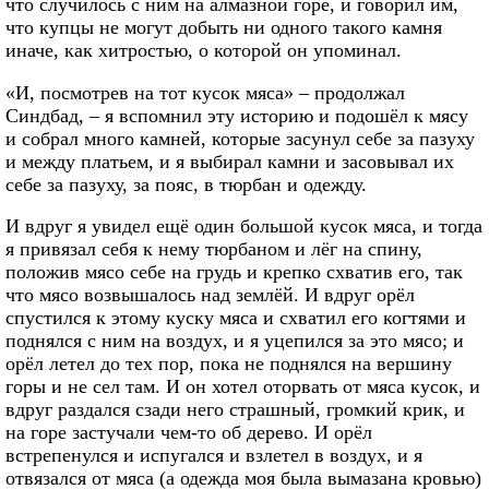
что случилось с ним на алмазной горе, и говорил им,
что купцы не могут добыть ни одного такого камня
иначе, как хитростью, о которой он упоминал.
«И, посмотрев на тот кусок мяса» – продолжал
Синдбад, – я вспомнил эту историю и подошёл к мясу
и собрал много камней, которые засунул себе за пазуху
и между платьем, и я выбирал камни и засовывал их
себе за пазуху, за пояс, в тюрбан и одежду.
И вдруг я увидел ещё один большой кусок мяса, и тогда
я привязал себя к нему тюрбаном и лёг на спину,
положив мясо себе на грудь и крепко схватив его, так
что мясо возвышалось над землёй. И вдруг орёл
спустился к этому куску мяса и схватил его когтями и
поднялся с ним на воздух, и я уцепился за это мясо; и
орёл летел до тех пор, пока не поднялся на вершину
горы и не сел там. И он хотел оторвать от мяса кусок, и
вдруг раздался сзади него страшный, громкий крик, и
на горе застучали чем-то об дерево. И орёл
встрепенулся и испугался и взлетел в воздух, и я
отвязался от мяса (а одежда моя была вымазана кровью)