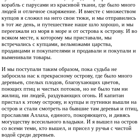
корабль с парусами из красивой ткани, где было много
людей и отличное снаряжение. И вместе с множеством
купцов я сложил на него свои тюки, и мы отправились
в тот же день, и путешествие наше шло хорошо, и мы
переезжали из моря в море и от острова к острову. И во
всяком месте, к которому мы приставали, мы
встречались с купцами, вельможами царства,
продавцами и покупателями и продавали и покупали и
выменивали товары.
И мы поступали таким образом, пока судьба не
забросила нас к прекрасному острову, где было много
деревьев, спелых плодов, благоухающих цветов,
поющих птиц и чистых потоков, но не было там ни
жилищ, ни людей, раздувающих огонь. И капитан
пристал к этому острову, и купцы и путники вышли на
остров и стали смотреть на бывшие там деревья и птиц,
прославляя Аллаха, единого, покоряющего, и дивясь
могуществу всесильного владыки. И я вышел на остров
со всеми теми, кто вышел, и присел у ручья с чистой
водой среди деревьев.