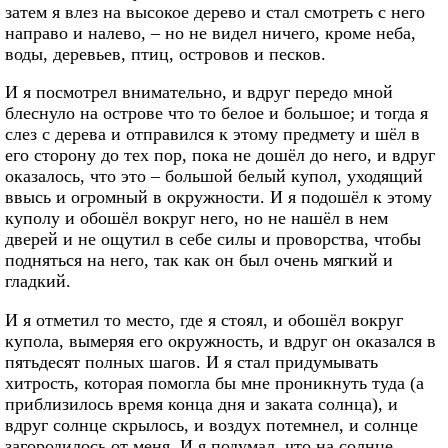
затем я влез на высокое дерево и стал смотреть с него
направо и налево, – но не видел ничего, кроме неба,
воды, деревьев, птиц, островов и песков.
И я посмотрел внимательно, и вдруг передо мной
блеснуло на острове что то белое и большое; и тогда я
слез с дерева и отправился к этому предмету и шёл в
его сторону до тех пор, пока не дошёл до него, и вдруг
оказалось, что это – большой белый купол, уходящий
ввысь и огромный в окружности. И я подошёл к этому
куполу и обошёл вокруг него, но не нашёл в нем
дверей и не ощутил в себе силы и проворства, чтобы
подняться на него, так как он был очень мягкий и
гладкий.
И я отметил то место, где я стоял, и обошёл вокруг
купола, вымеряя его окружность, и вдруг он оказался в
пятьдесят полных шагов. И я стал придумывать
хитрость, которая помогла бы мне проникнуть туда (а
приблизилось время конца дня и заката солнца), и
вдруг солнце скрылось, и воздух потемнел, и солнце
загородилось от меня. И я подумал, что на солнце