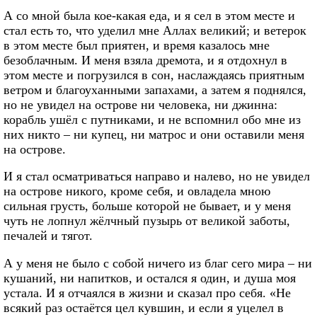
А со мной была кое-какая еда, и я сел в этом месте и
стал есть то, что уделил мне Аллах великий; и ветерок
в этом месте был приятен, и время казалось мне
безоблачным. И меня взяла дремота, и я отдохнул в
этом месте и погрузился в сон, наслаждаясь приятным
ветром и благоуханными запахами, а затем я поднялся,
но не увидел на острове ни человека, ни джинна:
корабль ушёл с путниками, и не вспомнил обо мне из
них никто – ни купец, ни матрос и они оставили меня
на острове.
И я стал осматриваться направо и налево, но не увидел
на острове никого, кроме себя, и овладела мною
сильная грусть, больше которой не бывает, и у меня
чуть не лопнул жёлчный пузырь от великой заботы,
печалей и тягот.
А у меня не было с собой ничего из благ сего мира – ни
кушаний, ни напитков, и остался я один, и душа моя
устала. И я отчаялся в жизни и сказал про себя. «Не
всякий раз остаётся цел кувшин, и если я уцелел в