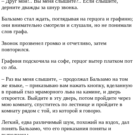
– Друг мой!.. Вы меня слышите?.. Если слышите,
дерните дважды за шнур звонка.
Бальзамо стал ждать, поглядывая на герцога и графиню;
они внимательно смотрели и слушали, но не понимали
слов графа.
Звонок прозвенел громко и отчетливо, затем
повторился.
Графиня подскочила на софе, герцог вытер платком пот
со лба.
– Раз вы меня слышите, – продолжал Бальзамо на том
же языке, – приказываю вам нажать кнопку, вделанную
в правый глаз мраморного льва на камине, и дверь
откроется. Выйдите в эту дверь, потом пройдите через
мою комнату, спуститесь по лестнице и пройдите в
комнату рядом с той, из которой я говорю.
Легкий, едва различимый шум, похожий на вздох, дал
понять Бальзамо, что его приказания поняты и
выполнены.