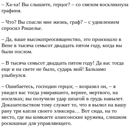
– Ха-ха! Вы слышите, герцог? – со смехом воскликнула
графиня.
– Что? Вы спасли мне жизнь, граф? – с удивлением
спросил Ришелье.
– Да, ваше высокопреосвященство, это произошло в
Вене в тысяча семьсот двадцать пятом году, когда вы
были послом.
– В тысяча семьсот двадцать пятом году! Да вас тогда
еще и на свете не было, сударь мой! Бальзамо
улыбнулся.
– Ошибаетесь, господин герцог, – возразил он, – я
увидел вас тогда умиравшего, вернее, мертвого, на
носилках; вы получили удар шпагой в грудь навылет.
Доказательством тому служит то, что я вылил на вашу
рану три капли своего эликсира… Вот сюда, на то
место, где вы комкаете алансонские кружева, слишком
роскошные для управляющего.