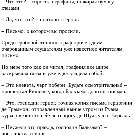
– Что это? – спросила графиня, пожирая бумагу
глазами.
– Да, что это? – повторил герцог.
– Письмо, о котором вы просили.
Среди гробовой тишины граф прочел двум
очарованным слушателям уже известное читателям
письмо.
По мере того как он читал, графиня все шире
раскрывала глаза и уже едва владела собой.
– Это клевета, черт побери! Будьте осмотрительны! –
прошептал Ришелье, когда Бальзамо дочитал письмо.
– Это, господин герцог, точная копия письма герцогини
де Граммон; отправленный нынче утром из Руана
курьер везет его сейчас герцогу де Шуазелю в Версаль.
– Неужели это правда, господин Бальзамо? –
воскликнул герцог.