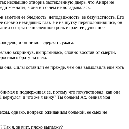
 так неслышно отворив застекленную дверь, что Андре не
реди комнаты, а она ни о чем не догадывалась.
н заметил ее бледность, неподвижность, ее безучастность. Его
ее словно невидящих глаз. Не на шутку переполошившись, он
гании сестры не последнюю роль играет ее душевное
олодело, и он не мог сдержать ужаса.
тельно вскрикнув, выпрямилась, словно восстав от смерти.
бросилась брату на шею.
а она. Силы оставили ее прежде, чем она вымолвила еще хоть
?
 обнимая и поддерживая ее, потому что почувствовал, как она
 Я вернулся, и что же я вижу? Ты больна! Ах, бедная моя
хом, однако, вопреки ожиданиям больной, ее смех не
 Так я, значит, плохо выгляжу?