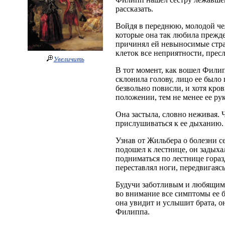
рассказать.
Войдя в переднюю, молодой чел
которые она так любила прежде
причинял ей невыносимые страд
клеток все неприятности, прес
Увеличить
В тот момент, как вошел Филип
склонила голову, лицо ее было 
безвольно повисли, и хотя кров
положении, тем не менее ее рук
Она застыла, словно неживая. 
прислушиваться к ее дыханию.
Узнав от Жильбера о болезни с
подошел к лестнице, он задыхал
подниматься по лестнице гораз
переставлял ноги, передвигаясь
Будучи заботливым и любящим б
во внимание все симптомы ее бо
она увидит и услышит брата, о
Филиппа.