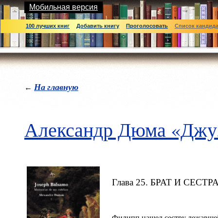
Мобильная версия
100 лучших книг
Добавить книгу
Проголосовать
Список кандид
На главную
←
Александр Дюма «Джу
Глава 25. БРАТ И СЕСТР
Филипп нашел сестру лежавшей