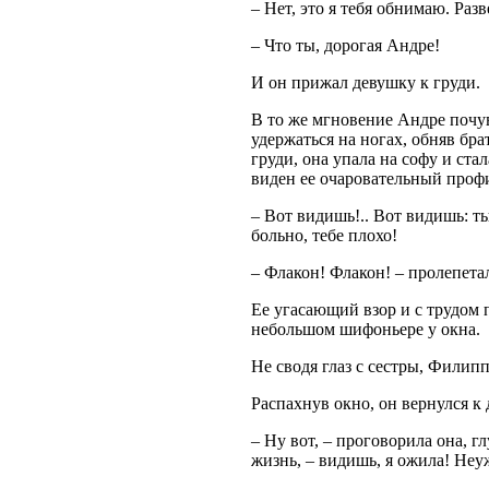
– Нет, это я тебя обнимаю. Раз
– Что ты, дорогая Андре!
И он прижал девушку к груди.
В то же мгновение Андре почув
удержаться на ногах, обняв бр
груди, она упала на софу и ста
виден ее очаровательный проф
– Вот видишь!.. Вот видишь: т
больно, тебе плохо!
– Флакон! Флакон! – пролепетал
Ее угасающий взор и с трудом
небольшом шифоньере у окна.
Не сводя глаз с сестры, Филипп
Распахнув окно, он вернулся к 
– Ну вот, – проговорила она, г
жизнь, – видишь, я ожила! Неуж