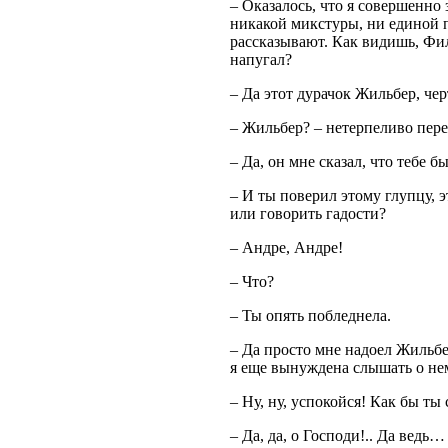
– Оказалось, что я совершенно
никакой микстуры, ни единой пи
рассказывают. Как видишь, Фил
напугал?
– Да этот дурачок Жильбер, чер
– Жильбер? – нетерпеливо пер
– Да, он мне сказал, что тебе б
– И ты поверил этому глупцу, э
или говорить гадости?
– Андре, Андре!
– Что?
– Ты опять побледнела.
– Да просто мне надоел Жильбер
я еще вынуждена слышать о нем
– Ну, ну, успокойся! Как бы ты
– Да, да, о Господи!.. Да ведь…