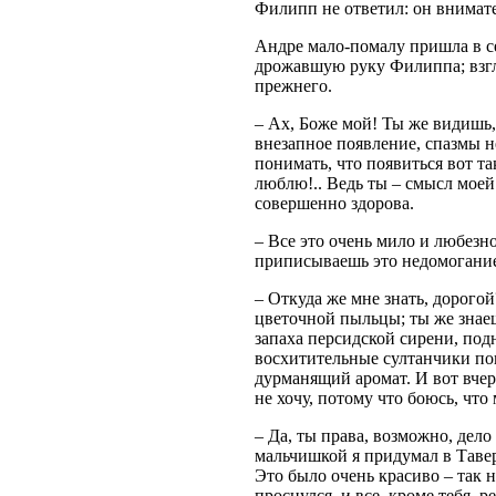
Филипп не ответил: он внимате
Андре мало-помалу пришла в се
дрожавшую руку Филиппа; взгля
прежнего.
– Ax, Боже мой! Ты же видишь, 
внезапное появление, спазмы н
понимать, что появиться вот т
люблю!.. Ведь ты – смысл моей
совершенно здорова.
– Все это очень мило и любезно
приписываешь это недомогани
– Откуда же мне знать, дорогой
цветочной пыльцы; ты же знаешь
запаха персидской сирени, под
восхитительные султанчики по
дурманящий аромат. И вот вче
не хочу, потому что боюсь, что
– Да, ты права, возможно, дел
мальчишкой я придумал в Таве
Это было очень красиво – так н
проснулся, и все, кроме тебя, 