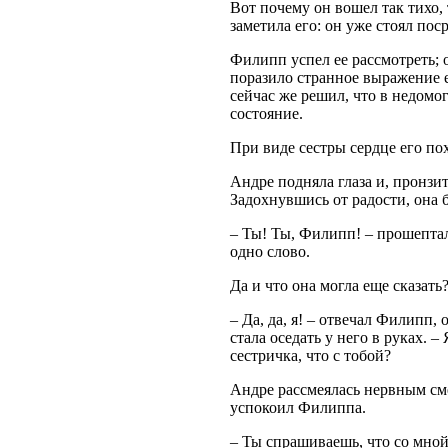
Вот почему он вошел так тихо,
заметила его: он уже стоял пос
Филипп успел ее рассмотреть; о
поразило странное выражение 
сейчас же решил, что в недомо
состояние.
При виде сестры сердце его пох
Андре подняла глаза и, пронзи
Задохнувшись от радости, она 
– Ты! Ты, Филипп! – прошептал
одно слово.
Да и что она могла еще сказать
– Да, да, я! – отвечал Филипп,
стала оседать у него в руках. –
сестричка, что с тобой?
Андре рассмеялась нервным сме
успокоил Филиппа.
– Ты спрашиваешь, что со мной?