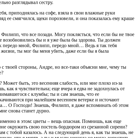
льно разглядывал сестру.
бя, приподнялась на софе, взяла в свои влажные руки
д ее смягчился, щеки порозовели, и она показалась ему краше
Филипп, что все позади. Могу поклясться, что если бы не твое
е возобновились бы и я уже была бы здорова. Ты должен
ак передо мной, Филипп, передо мной… Ведь я так тебя
 жизни, ты мог бы меня убить, даже если бы я была
 с твоей стороны, Андре, но все-таки объясни мне, чему ты
е?
? Может быть, это весенняя слабость, или мне плохо из-за
, как я чувствительна; еще вчера я едва не задохнулась от
нимавшегося с клумбы; ты и сам знаешь, что ее
качиваются при малейшем весеннем ветерке и источают
ра… О Господи! Знаешь, Филипп, я даже вспоминать об этом
 мне снова станет дурно.
о именно в этом: цветы – вещь опасная. Помнишь, как еще
рне окружить свою постель бордюром из срезанной сирени?
ам с тобой казалось. А на следующий день я, как ты знаешь, не
решили, что я мертв, а ты и мысли никогда не могла допустить,