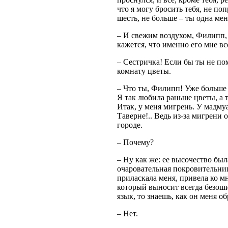
что я могу бросить тебя, не по
шесть, не больше – ты одна мен
– И свежим воздухом, Филипп, 
кажется, что именно его мне вс
– Сестричка! Если бы ты не по
комнату цветы.
– Что ты, Филипп! Уже больше 
Я так любила раньше цветы, а 
Итак, у меня мигрень. У мадму
Таверне!.. Ведь из-за мигрени 
городе.
– Почему?
– Ну как же: ее высочество был
очаровательная покровительниц
приласкала меня, привела ко мн
который выносит всегда безош
язык, то знаешь, как он меня о
– Нет.