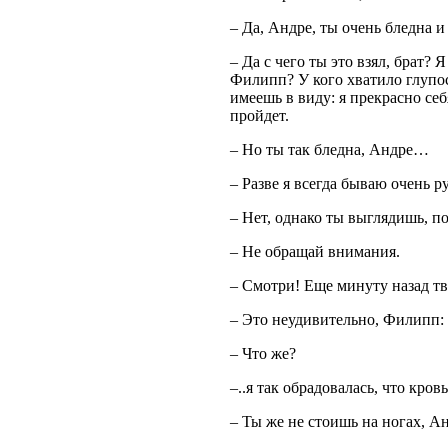
– Да, Андре, ты очень бледна и
– Да с чего ты это взял, брат?
Филипп? У кого хватило глупос
имеешь в виду: я прекрасно себ
пройдет.
– Но ты так бледна, Андре…
– Разве я всегда бываю очень 
– Нет, однако ты выглядишь, п
– Не обращай внимания.
– Смотри! Еще минуту назад тв
– Это неудивительно, Филипп: 
– Что же?
–..я так обрадовалась, что кров
– Ты же не стоишь на ногах, А