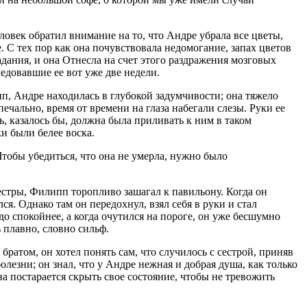
овек обратил внимание на то, что Андре убрала все цветы,
. С тех пор как она почувствовала недомогание, запах цветов
ания, и она Отнесла на счет этого раздражения мозговых
ледовавшие ее вот уже две недели.
п, Андре находилась в глубокой задумчивости; она тяжело
печально, время от времени на глаза набегали слезы. Руки ее
ь, казалось бы, должна была приливать к ним в таком
и были белее воска.
Чтобы убедиться, что она не умерла, нужно было
естры, Филипп торопливо зашагал к павильону. Когда он
ся. Однако там он передохнул, взял себя в руки и стал
до спокойнее, а когда очутился на пороге, он уже бесшумно
 плавно, словно сильф.
ратом, он хотел понять сам, что случилось с сестрой, приняв
лезни; он знал, что у Андре нежная и добрая душа, как только
на постарается скрыть свое состояние, чтобы не тревожить