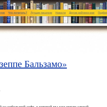
атов
Что почитать?
Лучшие писатели
Новости
Другие рейтинги книг
Подбор
зеппе Бальзамо»
А
 на небольшой софе, о которой мы уже имели случай