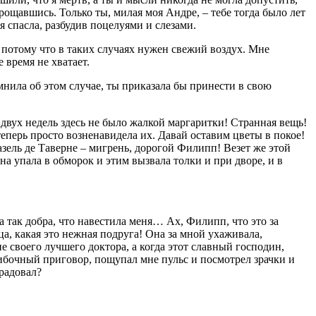
прощавшись. Только ты, милая моя Андре, – тебе тогда было лет
я спасла, разбудив поцелуями и слезами.
потому что в таких случаях нужен свежий воздух. Мне
е время не хватает.
мнила об этом случае, ты приказала бы принести в свою
двух недель здесь не было жалкой маргаритки! Странная вещь!
теперь просто возненавидела их. Давай оставим цветы в покое!
азель де Таверне – мигрень, дорогой Филипп! Везет же этой
она упала в обморок и этим вызвала толки и при дворе, и в
а так добра, что навестила меня… Ах, Филипп, что это за
а, какая это нежная подруга! Она за мной ухаживала,
е своего лучшего доктора, а когда этот славный господин,
ибочный приговор, пощупал мне пульс и посмотрел зрачки и
брадовал?