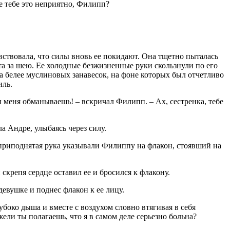
ве тебе это неприятно, Филипп?
ствовала, что силы вновь ее покидают. Она тщетно пыталась
ата за шею. Ее холодные безжизненные руки скользнули по его
ла белее муслиновых занавесок, на фоне которых был отчетливо
иль.
ы меня обманываешь! – вскричал Филипп. – Ах, сестренка, тебе
а Андре, улыбаясь через силу.
 приподнятая рука указывали Филиппу на флакон, стоявший на
 скрепя сердце оставил ее и бросился к флакону.
девушке и поднес флакон к ее лицу.
лубоко дыша и вместе с воздухом словно втягивая в себя
ели ты полагаешь, что я в самом деле серьезно больна?