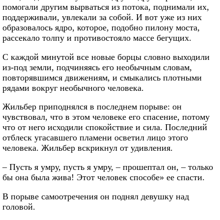
помогали другим вырваться из потока, поднимали их,
поддерживали, увлекали за собой. И вот уже из них
образовалось ядро, которое, подобно пилону моста,
рассекало толпу и противостояло массе бегущих.
С каждой минутой все новые борцы словно выходили
из-под земли, подчиняясь его необычным словам,
повторявшимся движениям, и смыкались плотными
рядами вокруг необычного человека.
Жильбер приподнялся в последнем порыве: он
чувствовал, что в этом человеке его спасение, потому
что от него исходили спокойствие и сила. Последний
отблеск угасавшего пламени осветил лицо этого
человека. Жильбер вскрикнул от удивления.
– Пусть я умру, пусть я умру, – прошептал он, – только
бы она была жива! Этот человек способе» ее спасти.
В порыве самоотречения он поднял девушку над
головой.