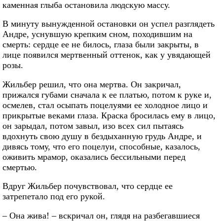
каменная глыба остановила людскую массу.
В минуту вынужденной остановки он успел разглядеть
Андре, уснувшую крепким сном, походившим на
смерть: сердце ее не билось, глаза были закрыты, в
лице появился мертвенный оттенок, как у увядающей
розы.
Жильбер решил, что она мертва. Он закричал,
прижался губами сначала к ее платью, потом к руке и,
осмелев, стал осыпать поцелуями ее холодное лицо и
прикрытые веками глаза. Краска бросилась ему в лицо,
он зарыдал, потом завыл, изо всех сил пытаясь
вдохнуть свою душу в бездыханную грудь Андре, и
дивясь тому, что его поцелуи, способные, казалось,
оживить мрамор, оказались бессильными перед
смертью.
Вдруг Жильбер почувствовал, что сердце ее
затрепетало под его рукой.
– Она жива! – вскричал он, глядя на разбегавшиеся