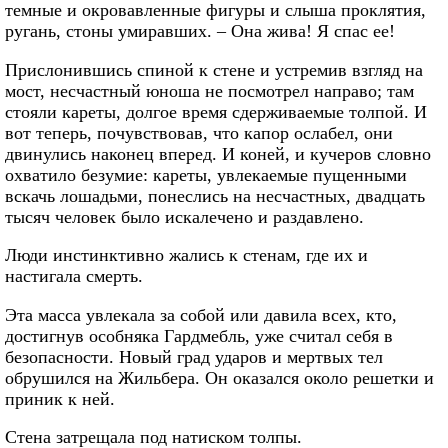
темные и окровавленные фигуры и слыша проклятия,
ругань, стоны умиравших. – Она жива! Я спас ее!
Прислонившись спиной к стене и устремив взгляд на
мост, несчастный юноша не посмотрел направо; там
стояли кареты, долгое время сдерживаемые толпой. И
вот теперь, почувствовав, что капор ослабел, они
двинулись наконец вперед. И коней, и кучеров словно
охватило безумие: кареты, увлекаемые пущенными
вскачь лошадьми, понеслись на несчастных, двадцать
тысяч человек было искалечено и раздавлено.
Люди инстинктивно жались к стенам, где их и
настигала смерть.
Эта масса увлекала за собой или давила всех, кто,
достигнув особняка Гардмебль, уже считал себя в
безопасности. Новый град ударов и мертвых тел
обрушился на Жильбера. Он оказался около решетки и
приник к ней.
Стена затрещала под натиском толпы.