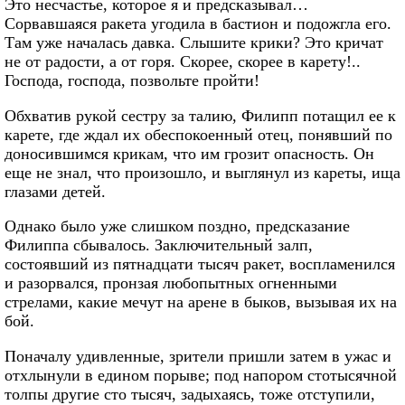
Это несчастье, которое я и предсказывал…
Сорвавшаяся ракета угодила в бастион и подожгла его.
Там уже началась давка. Слышите крики? Это кричат
не от радости, а от горя. Скорее, скорее в карету!..
Господа, господа, позвольте пройти!
Обхватив рукой сестру за талию, Филипп потащил ее к
карете, где ждал их обеспокоенный отец, понявший по
доносившимся крикам, что им грозит опасность. Он
еще не знал, что произошло, и выглянул из кареты, ища
глазами детей.
Однако было уже слишком поздно, предсказание
Филиппа сбывалось. Заключительный залп,
состоявший из пятнадцати тысяч ракет, воспламенился
и разорвался, пронзая любопытных огненными
стрелами, какие мечут на арене в быков, вызывая их на
бой.
Поначалу удивленные, зрители пришли затем в ужас и
отхлынули в едином порыве; под напором стотысячной
толпы другие сто тысяч, задыхаясь, тоже отступили,