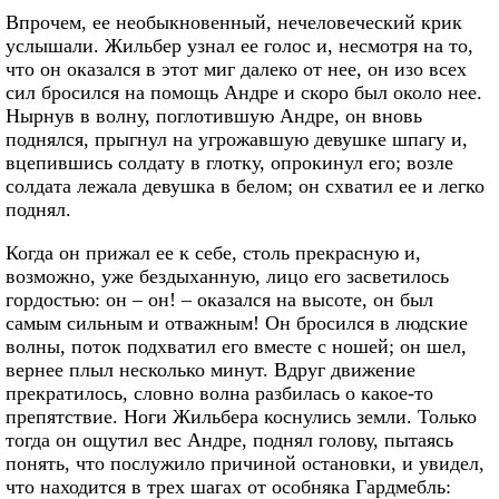
Впрочем, ее необыкновенный, нечеловеческий крик
услышали. Жильбер узнал ее голос и, несмотря на то,
что он оказался в этот миг далеко от нее, он изо всех
сил бросился на помощь Андре и скоро был около нее.
Нырнув в волну, поглотившую Андре, он вновь
поднялся, прыгнул на угрожавшую девушке шпагу и,
вцепившись солдату в глотку, опрокинул его; возле
солдата лежала девушка в белом; он схватил ее и легко
поднял.
Когда он прижал ее к себе, столь прекрасную и,
возможно, уже бездыханную, лицо его засветилось
гордостью: он – он! – оказался на высоте, он был
самым сильным и отважным! Он бросился в людские
волны, поток подхватил его вместе с ношей; он шел,
вернее плыл несколько минут. Вдруг движение
прекратилось, словно волна разбилась о какое-то
препятствие. Ноги Жильбера коснулись земли. Только
тогда он ощутил вес Андре, поднял голову, пытаясь
понять, что послужило причиной остановки, и увидел,
что находится в трех шагах от особняка Гардмебль: