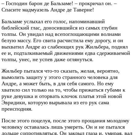
– Господин барон де Бальзаме! – прокричал он. –
Спасите мадмуазель Андре де Таверне!
Бальзаме услыхал его голос, напоминавший
библейский глас, доносившийся из самых глубин
толпы. Он увидал над всепоглощающими волнами
белую массу. Его свита расчистила ему дорогу, и он
выхватил Андре аз слабеющих рук Жильбера, поднял
ее и, подталкиваемый движениями едва сдерживаемой
толпы, унес, не успев даже оглянуться.
Жильбер пытался что-то сказать, желая, вероятно,
вымолить защиту у этого странного человека для
Андре, а может быть, в для себя самого. Но ему
хватило сил только на то, чтобы прижаться губами к
руке девушка и оторвать клочок платья этой новой
Эвридики, которую вырывала из его рук сама
преисподняя.
После этого поцелуя, после этого прощания молодому
человеку оставалась лишь умереть. Он и не пытался
дольше сопротивляться. Он закрыл глаза и, умирая, вал