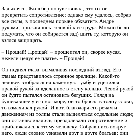
Задыхаясь, Жильбер почувствовал, что готов
прекратить сопротивление; однако ему удалось, собрав
все силы, в последнем порыве обхватить Андре
руками, прижавшись головой к ее груд». Можно было
подумать, что он собирается зад) шить ту, которую он
взялся защищать.
– Прощай! Прощай! – прошептал он, скорее кусая,
нежели целуя ее платье. – Прощай!
Он поднял глаза, вымаливая последний взгляд. Его
глазам представилось странное зрелище. Какой-то
человек взобрался на каменную тумбу и уцепился
правой рукой за вделанное в стену кольцо. Левой рукой
он будто пытался остановить бегущих. Глядя на
бушевавшее у его ног море, он то бросал в толпу слово,
то взмахивал рукой. И вот, благодаря его речам и
движениям из толпы стали выделяться отдельные люди;
они останавливались, преодолевали сопротивление и
приближались к этому человеку. Собравшись вокруг
него, люди словно узнавали друг в друге братьев; они