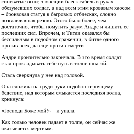
синеватые огни; зловещий блеск сабель в руках
обезумевших солдат, а над всем этим кровавым хаосом
– бронзовая статуя в багровых отблесках, словно
возглавлявшая резню. Этого было более, чем
достаточно, чтобы помутить разум Андре и лишить ее
последних сил. Впрочем, и Титан оказался бы
бессильным в подобном сражении, в битве одного
против всех, да еще против смерти.
Андре пронзительно закричала. В это время солдат
стал прокладывать себе путь в толпе шпагой.
Сталь сверкнула у нее над головой.
Она сложила на груди руки подобно терпящему
бедствие, над которым смыкается последняя волна,
крикнула:
«Господи Боже мой!» – и упала.
Как только человек падает в толпе, он сейчас же
оказывается мертвым.