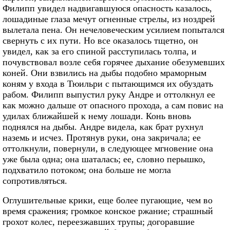
Филипп увидел надвигавшуюся опасность казалось,
лошадиные глаза мечут огненные стрелы, из ноздрей
вылетала пена. Он нечеловеческим усилием попытался
свернуть с их пути. Но все оказалось тщетно, он
увидел, как за его спиной расступилась толпа, и
почувствовал возле себя горячее дыхание обезумевших
коней. Они взвились на дыбы подобно мраморным
коням у входа в Тюильри с пытающимся их обуздать
рабом. Филипп выпустил руку Андре и оттолкнул ее
как можно дальше от опасного прохода, а сам повис на
удилах ближайшей к нему лошади. Конь вновь
поднялся на дыбы. Андре видела, как брат рухнул
наземь и исчез. Протянув руки, она закричала; ее
оттолкнули, повернули, в следующее мгновение она
уже была одна; она шаталась; ее, словно перышко,
подхватило потоком; она больше не могла
сопротивляться.
Оглушительные крики, еще более пугающие, чем во
время сражения; громкое конское ржание; страшный
грохот колес, переезжавших трупы; догоравшие