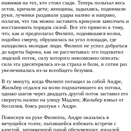
нажимая на тех, кто стоял сзади. Теперь полыхал весь
остов, кричали дети; женщины, задыхаясь, поднимали
руки; лучники раздавали удары налево и направо,
полагая, что так можно заставить крикунов замолчать и
восстановить порядок силой. Все это привело к тому,
что, как и предполагал Филипп, поднявшаяся волна,
подобно смерчу, обрушилась на угол площади, где
находились молодые люди. Филипп не успел добраться
до кареты барона, как он рассчитывал: его подхватил
людской поток, силу которого невозможно описать:
сила эта удесятерялась из-за страха и боли, в сотни раз
увеличивалась из-за всеобщего безумия.
В ту минуту, когда Филипп потащил за собой Андре,
Жильбер отдался на волю подхватившего их потока,
однако шагов через двадцать другой поток заставил его
свернуть налево на улицу Мадлен; Жильбер взвыл от
бессилия, боясь разлуки с Андре.
Повиснув на руке Филиппа, Андре оказалась в
мечущейся толпе, пытавшейся избежать встречи с
каретой, запряженной парой обезумевших лошадей.