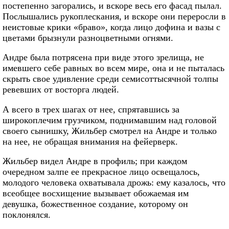
постепенно загорались, и вскоре весь его фасад пылал.
Послышались рукоплескания, и вскоре они переросли в
неистовые крики «браво», когда лицо дофина и вазы с
цветами брызнули разноцветными огнями.
Андре была потрясена при виде этого зрелища, не
имевшего себе равных во всем мире, она и не пыталась
скрыть свое удивление среди семисоттысячной толпы
ревевших от восторга людей.
А всего в трех шагах от нее, спрятавшись за
широкоплечим грузчиком, поднимавшим над головой
своего сынишку, Жильбер смотрел на Андре и только
на нее, не обращая внимания на фейерверк.
Жильбер видел Андре в профиль; при каждом
очередном залпе ее прекрасное лицо освещалось,
молодого человека охватывала дрожь: ему казалось, что
всеобщее восхищение вызывает обожаемая им
девушка, божественное создание, которому он
поклонялся.