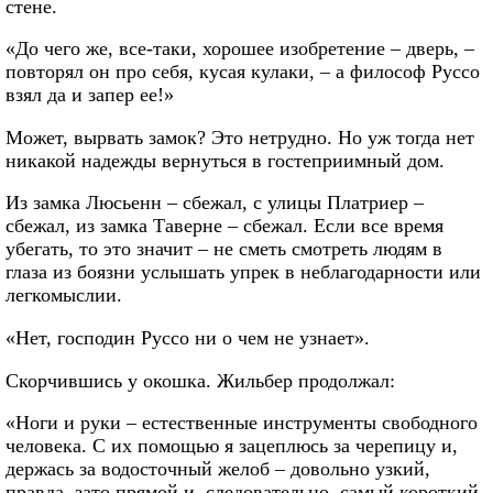
стене.
«До чего же, все-таки, хорошее изобретение – дверь, –
повторял он про себя, кусая кулаки, – а философ Руссо
взял да и запер ее!»
Может, вырвать замок? Это нетрудно. Но уж тогда нет
никакой надежды вернуться в гостеприимный дом.
Из замка Люсьенн – сбежал, с улицы Платриер –
сбежал, из замка Таверне – сбежал. Если все время
убегать, то это значит – не сметь смотреть людям в
глаза из боязни услышать упрек в неблагодарности или
легкомыслии.
«Нет, господин Руссо ни о чем не узнает».
Скорчившись у окошка. Жильбер продолжал:
«Ноги и руки – естественные инструменты свободного
человека. С их помощью я зацеплюсь за черепицу и,
держась за водосточный желоб – довольно узкий,
правда, зато прямой и, следовательно, самый короткий