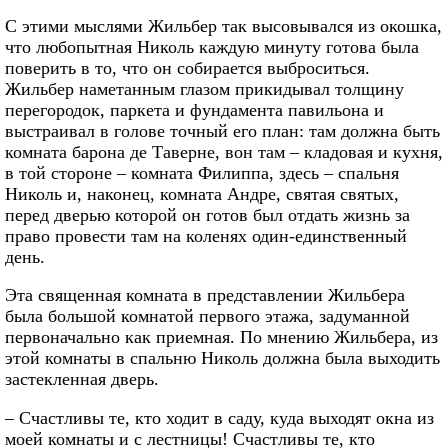
С этими мыслями Жильбер так высовывался из окошка,
что любопытная Николь каждую минуту готова была
поверить в то, что он собирается выброситься.
Жильбер наметанным глазом прикидывал толщину
перегородок, паркета и фундамента павильона и
выстраивал в голове точный его план: там должна быть
комната барона де Таверне, вон там – кладовая и кухня,
в той стороне – комната Филиппа, здесь – спальня
Николь и, наконец, комната Андре, святая святых,
перед дверью которой он готов был отдать жизнь за
право провести там на коленях один-единственный
день.
Эта священная комната в представлении Жильбера
была большой комнатой первого этажа, задуманной
первоначально как приемная. По мнению Жильбера, из
этой комнаты в спальню Николь должна была выходить
застекленная дверь.
– Счастливы те, кто ходит в саду, куда выходят окна из
моей комнаты и с лестницы! Счастливы те, кто