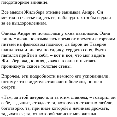
плодотворное влияние.
Все мысли Жильбера отныне занимала Андре. Он
мечтал о счастье видеть ее, наблюдать хотя бы издали
за ее выздоровлением.
Однако Андре не появлялась у окна павильона. Одна
лишь Николь показывалась время от времени с горячим
питьем на фаянсовом подносе, да барон де Таверне
шагал взад и вперед по садику, сердито сопя, будто
пытался прийти в себя, – вот и все, что мог видеть
Жильбер, жадно вглядываясь в окна и пытаясь
проникнуть сквозь толстые стены.
Впрочем, эти подробности немного его успокаивали,
потому что свидетельствовали о болезни, но не о
смерти.
«Там, за этой дверью или за этим ставнем, – говорил он
себе, – дышит, страдает та, которую я страстно люблю,
боготворю, та, при виде которой я начинаю дрожать,
задыхаться; та, от которой зависит моя жизнь».