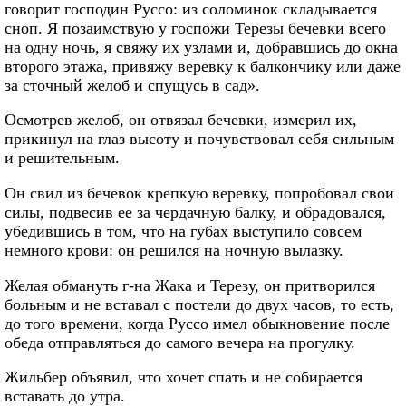
говорит господин Руссо: из соломинок складывается
сноп. Я позаимствую у госпожи Терезы бечевки всего
на одну ночь, я свяжу их узлами и, добравшись до окна
второго этажа, привяжу веревку к балкончику или даже
за сточный желоб и спущусь в сад».
Осмотрев желоб, он отвязал бечевки, измерил их,
прикинул на глаз высоту и почувствовал себя сильным
и решительным.
Он свил из бечевок крепкую веревку, попробовал свои
силы, подвесив ее за чердачную балку, и обрадовался,
убедившись в том, что на губах выступило совсем
немного крови: он решился на ночную вылазку.
Желая обмануть г-на Жака и Терезу, он притворился
больным и не вставал с постели до двух часов, то есть,
до того времени, когда Руссо имел обыкновение после
обеда отправляться до самого вечера на прогулку.
Жильбер объявил, что хочет спать и не собирается
вставать до утра.