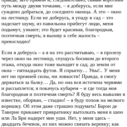
путь между двумя точками, – я доберусь, если мне
суждено добраться, до соседнего оконца. А это – окно
на лестницу. Если не доберусь, я упаду в сад – это
наделает шуму, из павильона прибегут люди, меня
подымут, узнают; это будет красивая, благородная,
поэтичная смерть; я вызову к себе жалость –
превосходно!
Если я доберусь – а я на это рассчитываю, – я пролезу
через окно на лестницу, спущусь босиком до второго
этажа, откуда окно тоже выходит в сад; до земли от
окна – пятнадцать футов. Я спрыгну… Увы!.. У меня
нет ни прежней силы, ни ловкости! Правда, я смогу
держаться за балку… Да, но она вся источена червями
и рассыплется; я покачусь кубарем – и где тогда моя
благородная и поэтичная смерть? Я буду весь вывалян в
известке, оборван, – стыдно! – я буду похож на мелкого
воришку. Об этом даже страшно подумать! Барон де
Таверне прикажет привратнику вытолкать меня в шею
или Ла Бри надерет мне уши. Нет, у меня здесь –
двадцать бечевок, из них можно связать веревку; как