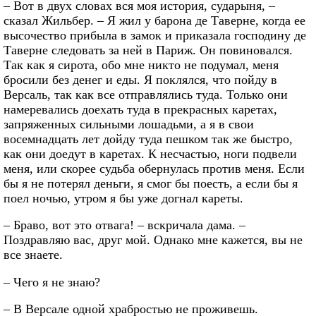
– Вот в двух словах вся моя история, сударыня, –
сказал Жильбер. – Я жил у барона де Таверне, когда ее
высочество прибыла в замок и приказала господину де
Таверне следовать за ней в Париж. Он повиновался.
Так как я сирота, обо мне никто не подумал, меня
бросили без денег и еды. Я поклялся, что пойду в
Версаль, так как все отправлялись туда. Только они
намеревались доехать туда в прекрасных каретах,
запряженных сильными лошадьми, а я в свои
восемнадцать лет дойду туда пешком так же быстро,
как они доедут в каретах. К несчастью, ноги подвели
меня, или скорее судьба обернулась против меня. Если
бы я не потерял деньги, я смог бы поесть, а если бы я
поел ночью, утром я бы уже догнал кареты.
– Браво, вот это отвага! – вскричала дама. –
Поздравляю вас, друг мой. Однако мне кажется, вы не
все знаете.
– Чего я не знаю?
– В Версале одной храбростью не проживешь.