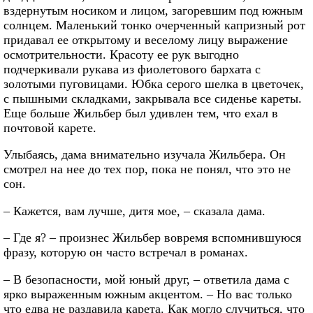
вздернутым носиком и лицом, загоревшим под южным
солнцем. Маленький тонко очерченный капризный рот
придавал ее открытому и веселому лицу выражение
осмотрительности. Красоту ее рук выгодно
подчеркивали рукава из фиолетового бархата с
золотыми пуговицами. Юбка серого шелка в цветочек,
с пышными складками, закрывала все сиденье кареты.
Еще больше Жильбер был удивлен тем, что ехал в
почтовой карете.
Улыбаясь, дама внимательно изучала Жильбера. Он
смотрел на нее до тех пор, пока не понял, что это не
сон.
– Кажется, вам лучше, дитя мое, – сказала дама.
– Где я? – произнес Жильбер вовремя вспомнившуюся
фразу, которую он часто встречал в романах.
– В безопасности, мой юный друг, – ответила дама с
ярко выраженным южным акцентом. – Но вас только
что едва не раздавила карета. Как могло случиться, что