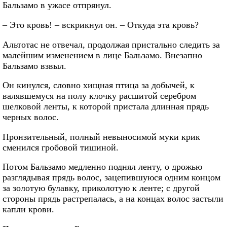
Бальзамо в ужасе отпрянул.
– Это кровь! – вскрикнул он. – Откуда эта кровь?
Альтотас не отвечал, продолжая пристально следить за
малейшим изменением в лице Бальзамо. Внезапно
Бальзамо взвыл.
Он кинулся, словно хищная птица за добычей, к
валявшемуся на полу клочку расшитой серебром
шелковой ленты, к которой пристала длинная прядь
черных волос.
Пронзительный, полный невыносимой муки крик
сменился гробовой тишиной.
Потом Бальзамо медленно поднял ленту, о дрожью
разглядывая прядь волос, зацепившуюся одним концом
за золотую булавку, приколотую к ленте; с другой
стороны прядь растрепалась, а на концах волос застыли
капли крови.