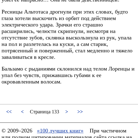
Ресницы Альтотаса дрогнули при этих словах, будто
глаза хотели выскочить из орбит под действием
электрического удара. Зрачки его страшно
расширились, челюсти скрипнули, несмотря на
отсутствие зубов, склянка выскользнула из рук, упала
на пол и разлетелась на куски, а сам старик,
потрясенный и поверженный, стал медленно и тяжело
заваливаться в кресле.
Бальзамо с рыданиями склонился над телом Лоренцы и
упал без чувств, прижавшись губами к ее
окровавленным волосам.
<<
<
Страница 133
>
>>
© 2009–2026
«100 лучших книг»
При частичном
или полном цитировании материалов сайта ссылка на