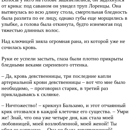
от крика: под саваном он увидел труп Лоренцы. Она
вытянулась во всю длину стола, смертельная бледность
была разлита по ее лицу, однако губы еще морщились в
улыбке, а голова была откинута, будто изнемогая под
тяжестью длинных волос.
Над ключицей зияла огромная рана, из которой уже не
сочилась кровь.
Руки ее успели застыть, глаза были плотно прикрыты
бледными веками сиреневого оттенка.
– Да, кровь девственницы, три последние капли
артериальной крови девственницы – вот что мне было
необходимо, – проговорил старик, в третий раз
прикладываясь к склянке.
– Ничтожество! – крикнул Бальзамо, и этот отчаянный
крик отозвался в каждой клеточке его существа. – Умри
же! Знай, что она уже четыре дня, как стала моей
любовницей, моей возлюбленной, моей женой! Ты
убил ее напрасно… Она не была девственницей!