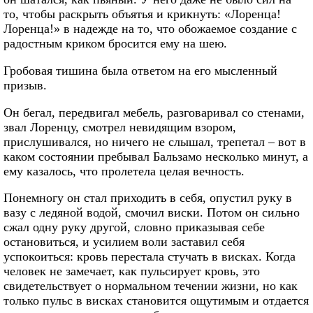
то, чтобы раскрыть объятья и крикнуть: «Лоренца!
Лоренца!» в надежде на то, что обожаемое создание с
радостным криком бросится ему на шею.
Гробовая тишина была ответом на его мысленный
призыв.
Он бегал, передвигал мебель, разговаривал со стенами,
звал Лоренцу, смотрел невидящим взором,
прислушивался, но ничего не слышал, трепетал – вот в
каком состоянии пребывал Бальзамо несколько минут, а
ему казалось, что пролетела целая вечность.
Понемногу он стал приходить в себя, опустил руку в
вазу с ледяной водой, смочил виски. Потом он сильно
сжал одну руку другой, словно приказывая себе
остановиться, и усилием воли заставил себя
успокоиться: кровь перестала стучать в висках. Когда
человек не замечает, как пульсирует кровь, это
свидетельствует о нормальном течении жизни, но как
только пульс в висках становится ощутимым и отдается