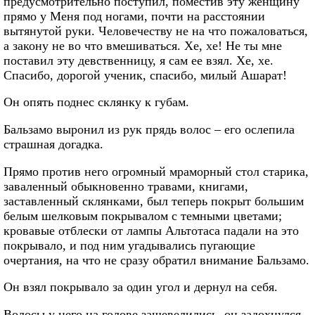
предусмотрительно поступил, поместив эту женщину
прямо у Меня под ногами, почти на расстоянии
вытянутой руки. Человечеству не на что пожаловаться,
а закону не во что вмешиваться. Хе, хе! Не ты мне
поставил эту девственницу, я сам ее взял. Хе, хе.
Спасибо, дорогой ученик, спасибо, милый Ашарат!
Он опять поднес склянку к губам.
Бальзамо выронил из рук прядь волос – его ослепила
страшная догадка.
Прямо против него огромный мраморный стол старика,
заваленный обыкновенно травами, книгами,
заставленный склянками, был теперь покрыт большим
белым шелковым покрывалом с темными цветами;
кровавые отблески от лампы Альтотаса падали на это
покрывало, и под ним угадывались пугающие
очертания, на что не сразу обратил внимание Бальзамо.
Он взял покрывало за один угол и дернул на себя.
Волосы у него на голове зашевелились, он задохнулся