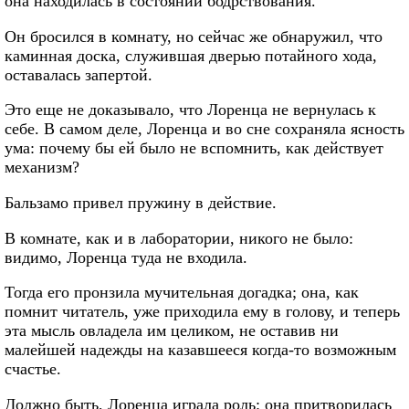
она находилась в состоянии бодрствования.
Он бросился в комнату, но сейчас же обнаружил, что
каминная доска, служившая дверью потайного хода,
оставалась запертой.
Это еще не доказывало, что Лоренца не вернулась к
себе. В самом деле, Лоренца и во сне сохраняла ясность
ума: почему бы ей было не вспомнить, как действует
механизм?
Бальзамо привел пружину в действие.
В комнате, как и в лаборатории, никого не было:
видимо, Лоренца туда не входила.
Тогда его пронзила мучительная догадка; она, как
помнит читатель, уже приходила ему в голову, и теперь
эта мысль овладела им целиком, не оставив ни
малейшей надежды на казавшееся когда-то возможным
счастье.
Должно быть, Лоренца играла роль: она притворилась