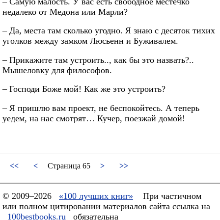
– Самую малость. У вас есть свободное местечко
недалеко от Медона или Марли?
– Да, места там сколько угодно. Я знаю с десяток тихих
уголков между замком Люсьенн и Буживалем.
– Прикажите там устроить.., как бы это назвать?..
Мышеловку для философов.
– Господи Боже мой! Как же это устроить?
– Я пришлю вам проект, не беспокойтесь. А теперь
уедем, на нас смотрят… Кучер, поезжай домой!
<<
<
Страница 65
>
>>
© 2009–2026
«100 лучших книг»
При частичном
или полном цитировании материалов сайта ссылка на
100bestbooks.ru
обязательна