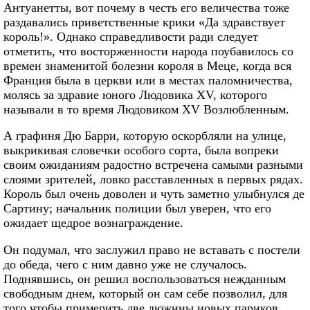
Антуанетты, вот почему в честь его величества тоже
раздавались приветственные крики «Да здравствует
король!». Однако справедливости ради следует
отметить, что восторженности народа поубавилось со
времен знаменитой болезни короля в Меце, когда вся
Франция была в церкви или в местах паломничества,
молясь за здравие юного Людовика XV, которого
называли в то время Людовиком XV Возлюбленным.
А графиня Дю Барри, которую оскорбляли на улице,
выкрикивая словечки особого сорта, была вопреки
своим ожиданиям радостно встречена самыми разными
слоями зрителей, ловко расставленных в первых рядах.
Король был очень доволен и чуть заметно улыбнулся де
Сартину; начальник полиции был уверен, что его
ожидает щедрое вознаграждение.
Он подумал, что заслужил право не вставать с постели
до обеда, чего с ним давно уже не случалось.
Поднявшись, он решил воспользоваться нежданным
свободным днем, который он сам себе позволил, для
того чтобы примерить две дюжины новых париков,