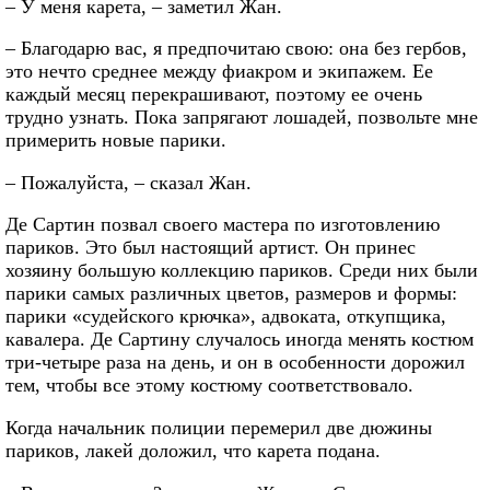
– У меня карета, – заметил Жан.
– Благодарю вас, я предпочитаю свою: она без гербов,
это нечто среднее между фиакром и экипажем. Ее
каждый месяц перекрашивают, поэтому ее очень
трудно узнать. Пока запрягают лошадей, позвольте мне
примерить новые парики.
– Пожалуйста, – сказал Жан.
Де Сартин позвал своего мастера по изготовлению
париков. Это был настоящий артист. Он принес
хозяину большую коллекцию париков. Среди них были
парики самых различных цветов, размеров и формы:
парики «судейского крючка», адвоката, откупщика,
кавалера. Де Сартину случалось иногда менять костюм
три-четыре раза на день, и он в особенности дорожил
тем, чтобы все этому костюму соответствовало.
Когда начальник полиции перемерил две дюжины
париков, лакей доложил, что карета подана.