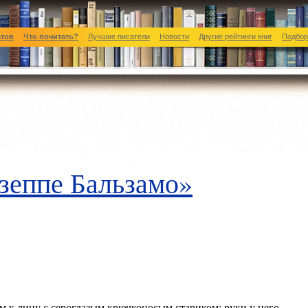
атов
Что почитать?
Лучшие писатели
Новости
Другие рейтинги книг
Подбор
зеппе Бальзамо»
м к лицу с сероглазым крючконосым стариком; руки у него