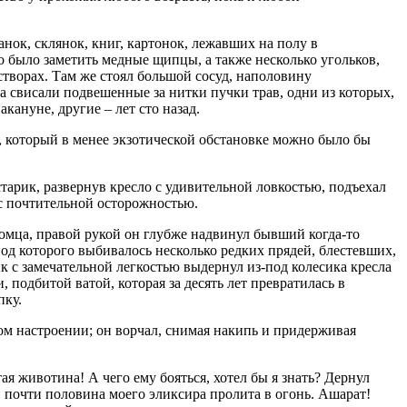
анок, склянок, книг, картонок, лежавших на полу в
 было заметить медные щипцы, а также несколько угольков,
творах. Там же стоял большой сосуд, наполовину
а свисали подвешенные за нитки пучки трав, одни из которых,
акануне, другие – лет сто назад.
, который в менее экзотической обстановке можно было бы
тарик, развернув кресло с удивительной ловкостью, подъехал
 с почтительной осторожностью.
омца, правой рукой он глубже надвинул бывший когда-то
од которого выбивалось несколько редких прядей, блестевших,
к с замечательной легкостью выдернул из-под колесика кресла
 подбитой ватой, которая за десять лет превратилась в
ку.
ном настроении; он ворчал, снимая накипь и придерживая
тая животина! А чего ему бояться, хотел бы я знать? Дернул
 и почти половина моего эликсира пролита в огонь. Ашарат!