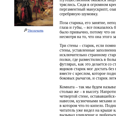
тряслись. Сидя в огромном кре
пергаментный манускрипт, озагл
серебряную шумовку.
Поза старика, его занятие, н
глаза и губы, – все показалось
Увеличить
было привычно, потому что он
несмотря на то, что она этого 
Три стены – старик, если помн
стены, уставленные заполненн
исключительно странному стар
полки, где разместились в бол
футлярах, как это делается со 
ящиков старик мог достать без
вместе с креслом, которое под
боковых рычагов, и старик лег
Комната – так мы будем называт
столько же – в высоту. Напрот
четвертой стене, остававшейся 
навесом, кузнечными мехами и 
в котором что-то кипело. Подн
читатель уже видел на крыше 
вызывал удивление и любопытс