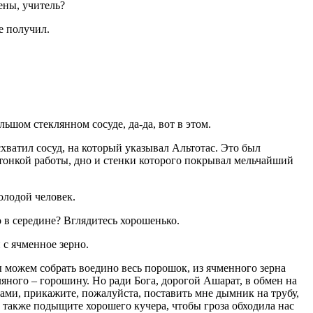
ены, учитель?
е получил.
льшом стеклянном сосуде, да-да, вот в этом.
ватил сосуд, на который указывал Альтотас. Это был
тонкой работы, дно и стенки которого покрывал мельчайший
олодой человек.
о в середине? Вглядитесь хорошенько.
 с ячменное зерно.
ы можем собрать воедино весь порошок, из ячменного зерна
яного – горошину. Но ради Бога, дорогой Ашарат, в обмен на
вами, прикажите, пожалуйста, поставить мне дымник на трубу,
а также подыщите хорошего кучера, чтобы гроза обходила нас