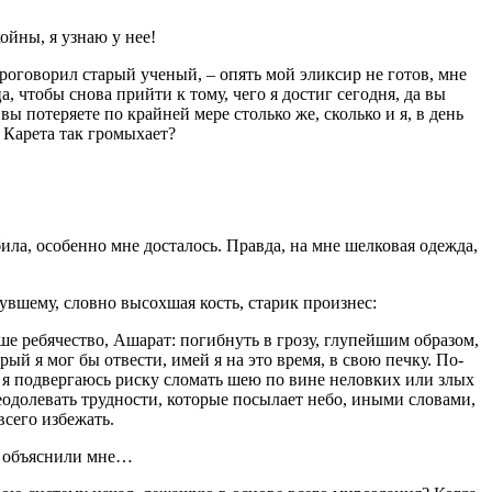
койны, я узнаю у нее!
проговорил старый ученый, – опять мой эликсир не готов, мне
, чтобы снова прийти к тому, чего я достиг сегодня, да вы
 вы потеряете по крайней мере столько же, сколько и я, в день
 Карета так громыхает?
убила, особенно мне досталось. Правда, на мне шелковая одежда,
увшему, словно высохшая кость, старик произнес:
ше ребячество, Ашарат: погибнуть в грозу, глупейшим образом,
орый я мог бы отвести, имей я на это время, в свою печку. По-
о я подвергаюсь риску сломать шею по вине неловких или злых
еодолевать трудности, которые посылает небо, иными словами,
всего избежать.
не объяснили мне…