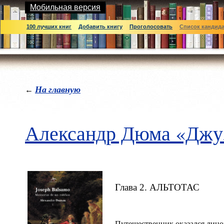
Мобильная версия
100 лучших книг
Добавить книгу
Проголосовать
Список кандид
На главную
←
Александр Дюма «Джу
Глава 2. АЛЬТОТАС
Путешественник оказался лицо