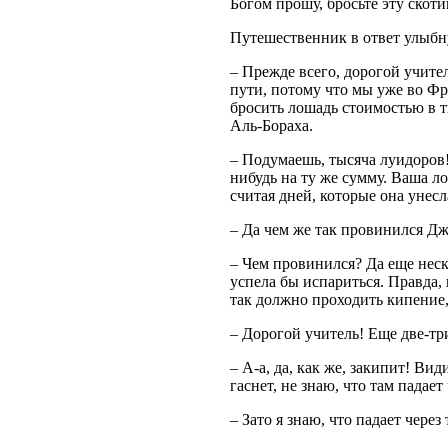
Богом прошу, бросьте эту скот
Путешественник в ответ улыбн
– Прежде всего, дорогой учител
пути, потому что мы уже во Фра
бросить лошадь стоимостью в т
Аль-Бораха.
– Подумаешь, тысяча луидоров!
нибудь на ту же сумму. Ваша л
считая дней, которые она унесл
– Да чем же так провинился Дж
– Чем провинился? Да еще неско
успела бы испариться. Правда,
так должно проходить кипение,
– Дорогой учитель! Еще две-тр
– А-а, да, как же, закипит! Ви
гаснет, не знаю, что там падае
– Зато я знаю, что падает через