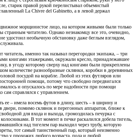
сле, старик правой рукой перелистывал объемистый
авленный La Chivre del Gabinetto, а в левой держал
еподвижное морщинистое лицо, на котором живыми были только
 бы странным читателю. Однако незнакомцу все это, очевидно,
 не удостоил необычную обстановку даже беглым взглядом,
заслуживала.
ит читатель, именно так называл перегородки экипажа, – три
ыми книгами этажерками, окружали кресло, принадлежавшее
ику, в угоду которому сверху над книгами были прикреплены
ьшом количестве разнообразные склянки, коробки в деревянных
столовой посудой на корабле. Любой из этих футляров или
 посторонней помощи, потому что свободно передвигался
нималось и опускалось по мере надобности при помощи
ко сам справлялся с управлением.
ь ее – имела восемь футов в длину, шесть – в ширину и
ив двери, помимо склянок и перегонных аппаратов, ближе к
свободной для входа и выхода, громоздилась печурка с
колосниками. В тот момент в печке раскалился добела тигель,
имавшийся над тигелем пар выходил через трубу, которую
кареты, тот самый таинственный пар, который неизменно
тво у прохожих любого возраста, пола и любой