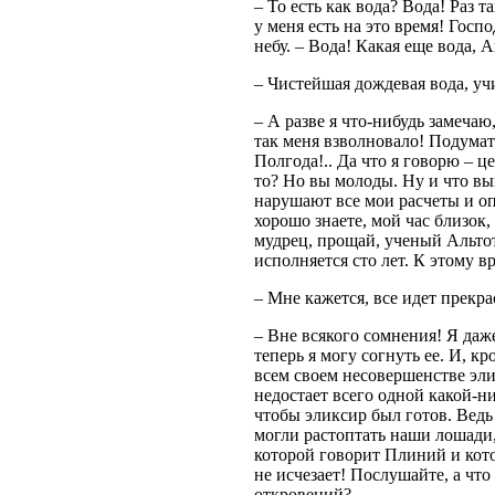
– То есть как вода? Вода! Раз 
у меня есть на это время! Госп
небу. – Вода! Какая еще вода, 
– Чистейшая дождевая вода, учи
– А разве я что-нибудь замечаю
так меня взволновало! Подумат
Полгода!.. Да что я говорю – ц
то? Но вы молоды. Ну и что вы
нарушают все мои расчеты и о
хорошо знаете, мой час близок,
мудрец, прощай, ученый Альтот
исполняется сто лет. К этому 
– Мне кажется, все идет прекра
– Вне всякого сомнения! Я даж
теперь я могу согнуть ее. И, кр
всем своем несовершенстве эли
недостает всего одной какой-н
чтобы эликсир был готов. Ведь 
могли растоптать наши лошади, 
которой говорит Плиний и кото
не исчезает! Послушайте, а что
откровений?