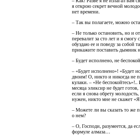
– Как! Разве я не излагал вам 
я открою секрет вечной молодос
нет времени.
– Так вы полагаете, можно ост
– Не только остановить, но и от
перевалит за сто лет и я смогу
обуздаю ее и поведу за собой т
прикажите поставить дымник на
– Будет исполнено, не беспокой
– «Будет исполнено»! «Будет и
двоим! О, никто и никогда не п
кулаки. – «Не беспокойтесь»!..
месяца эликсир не будет готов,
если я снова обрету молодость
нужен, никто мне не скажет «Я
– Можете ли вы сказать то же 
о нем?
– О, Господи, разумеется, да е
формуле алмаза…