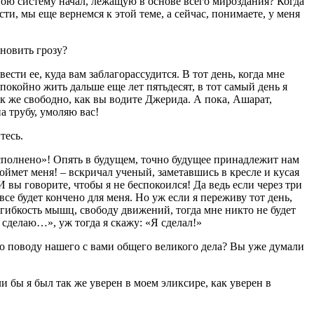
свою систему начал, лежащую в основе всего мироздания? Когда
ти, мы еще вернемся к этой теме, а сейчас, понимаете, у меня
ановить грозу?
вести ее, куда вам заблагорассудится. В тот день, когда мне
 спокойно жить дальше еще лет пятьдесят, в тот самый день я
ак же свободно, как вы водите Джерида. А пока, Ашарат,
 трубу, умоляю вас!
тесь.
сполнено»! Опять в будущем, точно будущее принадлежит нам
оймет меня! – вскричал ученый, заметавшись в кресле и кусая
 И вы говорите, чтобы я не беспокоился! Да ведь если через три
 все будет кончено для меня. Но уж если я переживу тот день,
, гибкость мышц, свободу движений, тогда мне никто не будет
 сделаю…», уж тогда я скажу: «Я сделал!»
по поводу нашего с вами общего великого дела? Вы уже думали
сли бы я был так же уверен в моем эликсире, как уверен в