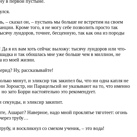
ину в первой пустыне.
улся.
ь, – сказал он, – пустынь мы больше не встретим на своем
нции. Кроме того, я не могу себе позволить просто так
ысячу луидоров, точнее, бесценную, так как она из породы
 Да я их вам хоть сейчас выложу: тысячу луидоров или что-
ошадка и так обошлась мне уже больше чем в миллион, не
а из моей жизни.
ерид? Ну, рассказывайте!
лько минут, и эликсир так закипел бы, что ни одна капля не
 ни Зороастр, ни Парацельсий не указывают на то, что именно
 но зато Борри настоятельно это рекомендует.
и секунды, и эликсир закипит.
дите, Ашарат? Наверное, надо мной проклятье тяготеет: огонь
т через трубу…
 трубу, и воскликнул со смехом ученик, – это вода!