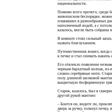
национальности.
Помимо всего прочего, среди б
живописном беспорядке, можно
плававших в разнообразных рас
наполненный водой, а с потолк
казалось, могли быть собраны н
В комнате стоял сильный запах
назвать благоуханием.
Путешественник вошел, когда с
к печке и стал снимать накипь
Его отвлекло появление незнак
черным бархатный колпак, из-п
словно серебряные нити. Стари
полу длинной шелковой мантии,
выцветшую бесформенную тряп
Старик, казалось, был в сквер
другой рукой мантию:
– Боится он, видите ли, прокля
дверь за ручку, толкнул печку,