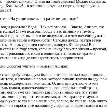
так – пропал эликсир! Опять начинай сначала! Можно подумать,
оди, Боже мой! – в отчаянии вскричал старик, воздев руки к
Ашарат!
тель. На улице ливень, вы разве не заметили?
, когда работаю? Вода!.. Так вот это что… Знаете, Ашарат, это
ь только! Я уже полгода прошу у вас дымник на трубу…
елый год. А вот вы о нем не подумали, а о чем вам еще думать-
шло из-за вашей небрежности? Сегодня дождь, завтра ветер
пыты. А ведь я должен спешить, клянусь Юпитером! Вы
 и если я не буду готов, если не найду эликсир жизни – прощай,
ас! Тринадцатого июля в одиннадцать часов вечера мне
времени эликсир должен достигнуть совершенства.
сно, дорогой учитель, – заметил Ашарат.
е снял пробу: левая рука была почти полностью парализована,
оме того, я сэкономил время, которое раньше тратил на еду: при
ксир поддерживает мои силы. О, иногда я думаю, что мне
ибудь травки, одного-единственного стебелька этой травы,
мы могли уже сто, тысячу раз пройти мимо нее, эту траву
мы могли раздавить ее колесами, да, Ашарат, ту самую, о
рую ученые так и не нашли или, вернее, не узнали, ведь ничто
 если вы спросите ее название у Лоренцы во время одного из ее