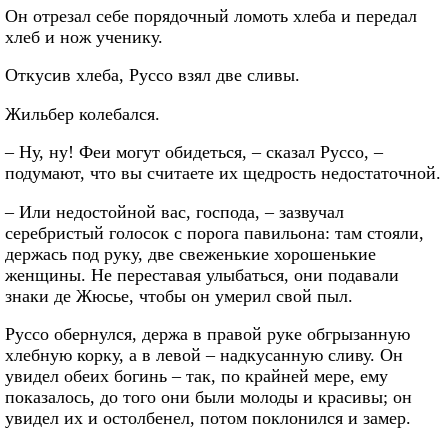
Он отрезал себе порядочный ломоть хлеба и передал
хлеб и нож ученику.
Откусив хлеба, Руссо взял две сливы.
Жильбер колебался.
– Ну, ну! Феи могут обидеться, – сказал Руссо, –
подумают, что вы считаете их щедрость недостаточной.
– Или недостойной вас, господа, – зазвучал
серебристый голосок с порога павильона: там стояли,
держась под руку, две свеженькие хорошенькие
женщины. Не переставая улыбаться, они подавали
знаки де Жюсье, чтобы он умерил свой пыл.
Руссо обернулся, держа в правой руке обгрызанную
хлебную корку, а в левой – надкусанную сливу. Он
увидел обеих богинь – так, по крайней мере, ему
показалось, до того они были молоды и красивы; он
увидел их и остолбенел, потом поклонился и замер.