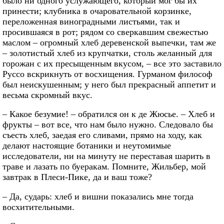
было ни одного услужающего, который мог бы их
принести; клубника в очаровательной корзинке,
переложенная виноградными листьями, так и
просившаяся в рот; рядом со сверкавшим свежестью
маслом – огромный хлеб деревенской выпечки, там же
– золотистый хлеб из крупчатки, столь желанный для
горожан с их пресыщенным вкусом, – все это заставило
Руссо вскрикнуть от восхищения. Гурманом философ
был неискушенным; у него был прекрасный аппетит и
весьма скромный вкус.
– Какое безумие! – обратился он к де Жюсье. – Хлеб и
фрукты – вот все, что нам было нужно. Следовало бы
съесть хлеб, заедая его сливами, прямо на ходу, как
делают настоящие ботаники и неутомимые
исследователи, ни на минуту не переставая шарить в
траве и лазать по буеракам. Помните, Жильбер, мой
завтрак в Плеси-Пике, да и ваш тоже?
– Да, сударь: хлеб и вишни показались мне тогда
восхитительными.