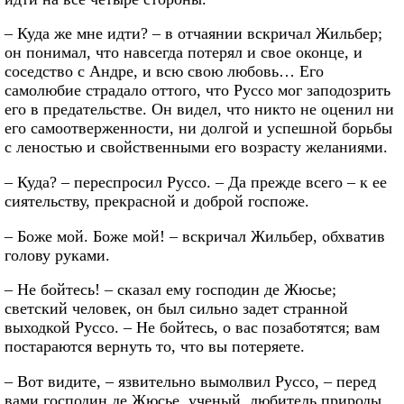
– Куда же мне идти? – в отчаянии вскричал Жильбер;
он понимал, что навсегда потерял и свое оконце, и
соседство с Андре, и всю свою любовь… Его
самолюбие страдало оттого, что Руссо мог заподозрить
его в предательстве. Он видел, что никто не оценил ни
его самоотверженности, ни долгой и успешной борьбы
с леностью и свойственными его возрасту желаниями.
– Куда? – переспросил Руссо. – Да прежде всего – к ее
сиятельству, прекрасной и доброй госпоже.
– Боже мой. Боже мой! – вскричал Жильбер, обхватив
голову руками.
– Не бойтесь! – сказал ему господин де Жюсье;
светский человек, он был сильно задет странной
выходкой Руссо. – Не бойтесь, о вас позаботятся; вам
постараются вернуть то, что вы потеряете.
– Вот видите, – язвительно вымолвил Руссо, – перед
вами господин де Жюсье, ученый, любитель природы,