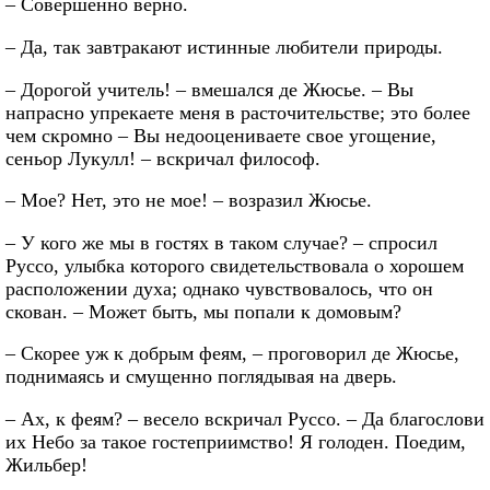
– Совершенно верно.
– Да, так завтракают истинные любители природы.
– Дорогой учитель! – вмешался де Жюсье. – Вы
напрасно упрекаете меня в расточительстве; это более
чем скромно – Вы недооцениваете свое угощение,
сеньор Лукулл! – вскричал философ.
– Мое? Нет, это не мое! – возразил Жюсье.
– У кого же мы в гостях в таком случае? – спросил
Руссо, улыбка которого свидетельствовала о хорошем
расположении духа; однако чувствовалось, что он
скован. – Может быть, мы попали к домовым?
– Скорее уж к добрым феям, – проговорил де Жюсье,
поднимаясь и смущенно поглядывая на дверь.
– Ах, к феям? – весело вскричал Руссо. – Да благослови
их Небо за такое гостеприимство! Я голоден. Поедим,
Жильбер!