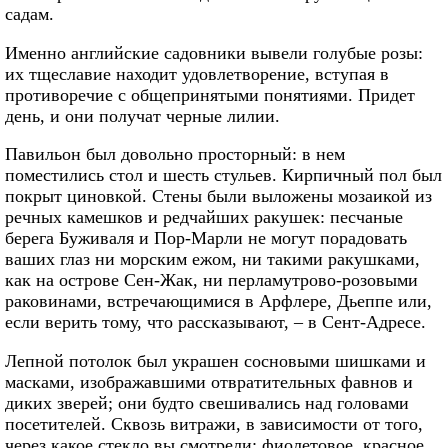
садам.
Именно английские садовники вывели голубые розы:
их тщеславие находит удовлетворение, вступая в
противоречие с общепринятыми понятиями. Придет
день, и они получат черные лилии.
Павильон был довольно просторный: в нем
поместились стол и шесть стульев. Кирпичный пол был
покрыт циновкой. Стены были выложены мозаикой из
речных камешков и редчайших ракушек: песчаные
берега Буживаля и Пор-Марли не могут порадовать
ваших глаз ни морским ежом, ни такими ракушками,
как на острове Сен-Жак, ни перламутрово-розовыми
раковинами, встречающимися в Арфлере, Дьеппе или,
если верить тому, что рассказывают, – в Сент-Адресе.
Лепной потолок был украшен сосновыми шишками и
масками, изображавшими отвратительных фавнов и
диких зверей; они будто свешивались над головами
посетителей. Сквозь витражи, в зависимости от того,
через какое стекло вы смотрели: фиолетовое, красное