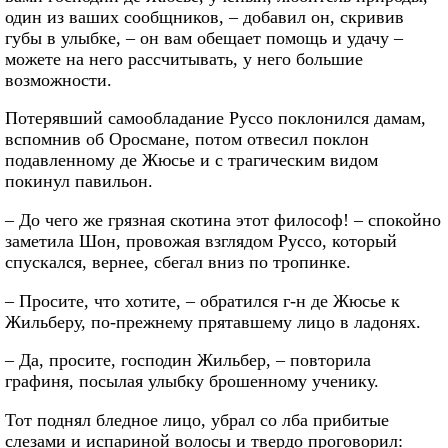
один из ваших сообщников, – добавил он, скривив
губы в улыбке, – он вам обещает помощь и удачу –
можете на него рассчитывать, у него большие
возможности.
Потерявший самообладание Руссо поклонился дамам,
вспомнив об Оросмане, потом отвесил поклон
подавленному де Жюсье и с трагическим видом
покинул павильон.
– До чего же грязная скотина этот философ! – спокойно
заметила Шон, провожая взглядом Руссо, который
спускался, вернее, сбегал вниз по тропинке.
– Просите, что хотите, – обратился г-н де Жюсье к
Жильберу, по-прежнему прятавшему лицо в ладонях.
– Да, просите, господин Жильбер, – повторила
графиня, посылая улыбку брошенному ученику.
Тот поднял бледное лицо, убрал со лба прибитые
слезами и испариной волосы и твердо проговорил: