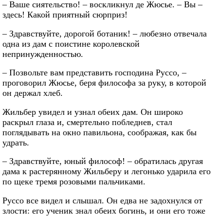
– Ваше сиятельство! – воскликнул де Жюсье. – Вы –
здесь! Какой приятный сюрприз!
– Здравствуйте, дорогой ботаник! – любезно отвечала
одна из дам с поистине королевской
непринужденностью.
– Позвольте вам представить господина Руссо, –
проговорил Жюсье, беря философа за руку, в которой
он держал хлеб.
Жильбер увидел и узнал обеих дам. Он широко
раскрыл глаза и, смертельно побледнев, стал
поглядывать на окно павильона, соображая, как бы
удрать.
– Здравствуйте, юный философ! – обратилась другая
дама к растерянному Жильберу и легонько ударила его
по щеке тремя розовыми пальчиками.
Руссо все видел и слышал. Он едва не задохнулся от
злости: его ученик знал обеих богинь, и они его тоже