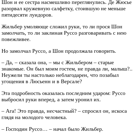
Шон и ее сестра насмешливо переглянулись. Де Жюсье
разорвал кружевную салфетку, стоившую не меньше
пятидесяти луидоров.
Жильбер умоляюще сложил руки, то ли прося Шон
замолчать, то ли заклиная Руссо разговаривать с нею
повежливее.
Но замолчал Руссо, а Шон продолжала говорить.
– Да, – сказала она, – мы с Жильбером – старые
знакомые. Он был моим гостем, не правда ли, малыш?..
Неужели ты настолько неблагодарен, что позабыл
угощения в Люсьенн и в Версале?
Эта подробность оказалась последним ударом: Руссо
выбросил руки вперед, а затем уронил их.
– Ага! Это правда, несчастный? – спросил он, искоса
глядя на молодого человека.
– Господин Руссо… – начал было Жильбер.