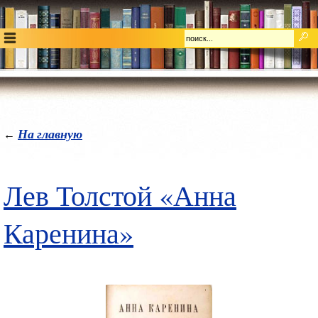
На главную
←
Лев Толстой «Анна
Каренина»