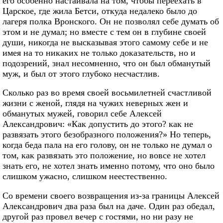
его особенно настаивала на том, чтобы переехать в
Царское, где жила Бетси, откуда недалеко было до
лагеря полка Вронского. Он не позволял себе думать об
этом и не думал; но вместе с тем он в глубине своей
души, никогда не высказывая этого самому себе и не
имея на то никаких не только доказательств, но и
подозрений, знал несомненно, что он был обманутый
муж, и был от этого глубоко несчастлив.
Сколько раз во время своей восьмилетней счастливой
жизни с женой, глядя на чужих неверных жен и
обманутых мужей, говорил себе Алексей
Александрович: «Как допустить до этого? как не
развязать этого безобразного положения?» Но теперь,
когда беда пала на его голову, он не только не думал о
том, как развязать это положение, но вовсе не хотел
знать его, не хотел знать именно потому, что оно было
слишком ужасно, слишком неестественно.
Со времени своего возвращения из-за границы Алексей
Александрович два раза был на даче. Один раз обедал,
другой раз провел вечер с гостями, но ни разу не