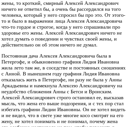
жены, то кроткий, смирный Алексей Александрович
ничего не ответил бы, а очень бы рассердился на того
человека, который у него спросил бы про это. От этого-
то и было в выражении лица Алексея Александровича
что-то гордое и строгое, когда у него спрашивали про
здоровье его жены. Алексей Александрович ничего не
хотел думать о поведении и чувствах своей жены, и
действительно он об этом ничего не думал.
Постоянная дача Алексея Александровича была в
Петергофе, и обыкновенно графиня Лидия Ивановна
жила лето там же, в соседстве и постоянных сношениях
с Анной. В нынешнем году графиня Лидия Ивановна
отказалась жить в Петергофе, ни разу не была у Анны
Аркадьевны и намекнула Алексею Александровичу на
неудобство сближения Анны с Бетси и Вронским.
Алексей Александрович строго остановил ее, высказав
мысль, что жена его выше подозрения, и с тех пор стал
избегать графини Лидии Ивановны. Он не хотел видеть
и не видел, что в свете уже многие косо смотрят на его
жену, не хотел понимать и не понимал, почему жена