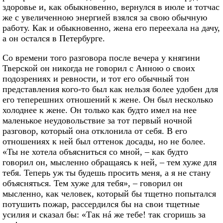
здоровье и, как обыкновенно, вернулся в июле и тотчас
же с увеличенною энергией взялся за свою обычную
работу. Как и обыкновенно, жена его переехала на дачу,
а он остался в Петербурге.
Со времени того разговора после вечера у княгини
Тверской он никогда не говорил с Анною о своих
подозрениях и ревности, и тот его обычный тон
представления кого-то был как нельзя более удобен для
его теперешних отношений к жене. Он был несколько
холоднее к жене. Он только как будто имел на нее
маленькое неудовольствие за тот первый ночной
разговор, который она отклонила от себя. В его
отношениях к ней был оттенок досады, но не более.
«Ты не хотела объясниться со мной, – как будто
говорил он, мысленно обращаясь к ней, – тем хуже для
тебя. Теперь уж ты будешь просить меня, а я не стану
объясняться. Тем хуже для тебя», – говорил он
мысленно, как человек, который бы тщетно попытался
потушить пожар, рассердился бы на свои тщетные
усилия и сказал бы: «Так нá же тебе! так сгоришь за