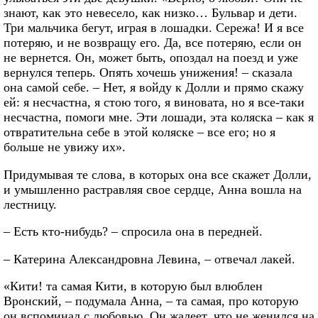
знают, как это невесело, как низко… Бульвар и дети.
Три мальчика бегут, играя в лошадки. Сережа! И я все
потеряю, и не возвращу его. Да, все потеряю, если он
не вернется. Он, может быть, опоздал на поезд и уже
вернулся теперь. Опять хочешь унижения! – сказала
она самой себе. – Нет, я войду к Долли и прямо скажу
ей: я несчастна, я стою того, я виновата, но я все-таки
несчастна, помоги мне. Эти лошади, эта коляска – как я
отвратительна себе в этой коляске – все его; но я
больше не увижу их».
Придумывая те слова, в которых она все скажет Долли,
и умышленно растравляя свое сердце, Анна вошла на
лестницу.
– Есть кто-нибудь? – спросила она в передней.
– Катерина Александровна Левина, – отвечал лакей.
«Кити! та самая Кити, в которую был влюблен
Вронский, – подумала Анна, – та самая, про которую
он вспоминал с любовью. Он жалеет, что не женился на