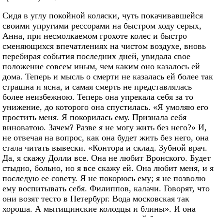
Сидя в углу покойной коляски, чуть покачивавшейся
своими упругими рессорами на быстром ходу серых,
Анна, при несмолкаемом грохоте колес и быстро
сменяющихся впечатлениях на чистом воздухе, вновь
перебирая события последних дней, увидала свое
положение совсем иным, чем каким оно казалось ей
дома. Теперь и мысль о смерти не казалась ей более так
страшна и ясна, и самая смерть не представлялась
более неизбежною. Теперь она упрекала себя за то
унижение, до которого она спустилась. «Я умоляю его
простить меня. Я покорилась ему. Признала себя
виноватою. Зачем? Разве я не могу жить без него?» И,
не отвечая на вопрос, как она будет жить без него, она
стала читать вывески. «Контора и склад. Зубной врач.
Да, я скажу Долли все. Она не любит Вронского. Будет
стыдно, больно, но я все скажу ей. Она любит меня, и я
последую ее совету. Я не покорюсь ему; я не позволю
ему воспитывать себя. Филиппов, калачи. Говорят, что
они возят тесто в Петербург. Вода московская так
хороша. А мытищинские колодцы и блины». И она