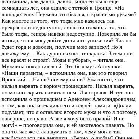
вспомнила, как давно, давно, когда ей было еще
семнадцать лет, она ездила с теткой к Троице. «На
лошадях еще. Неужели это была я, с красными руками?
Как многое из того, что тогда мне казалось так
прекрасно и недоступно, стало ничтожно, а то, что
было тогда, теперь навеки недоступно. Поверила ли бы
я тогда, что я могу дойти до такого унижения? Как он
будет горд и доволен, получив мою записку! Но я
докажу ему… Как дурно пахнет эта краска. Зачем они
все красят и строят? Моды и уборы», – читала она.
Мужчина поклонился ей. Это был муж Аннушки.
«Наши паразиты, – вспомнила она, как это говорил
Вронский. – Наши? почему наши? Ужасно то, что
нельзя вырвать с корнем прошедшего. Нельзя вырвать,
но можно скрыть память о нем. И я скрою». И тут она
вспомнила о прошедшем с Алексеем Александровичем,
о том, как она изгладила его из своей памяти. «Долли
подумает, что я оставляю второго мужа и что я поэтому,
наверное, неправа. Разве я хочу быть правой! Я не
могу!» – проговорила она, и ей захотелось плакать. Но
она тотчас же стала думать о том, чему могли так
улыбаться эти две девушки. «Верно, о любви? Они не