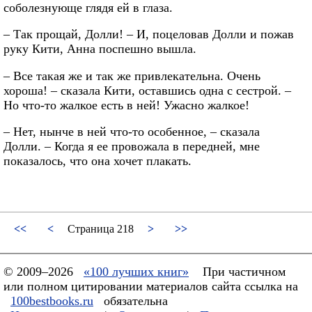
соболезнующе глядя ей в глаза.
– Так прощай, Долли! – И, поцеловав Долли и пожав
руку Кити, Анна поспешно вышла.
– Все такая же и так же привлекательна. Очень
хороша! – сказала Кити, оставшись одна с сестрой. –
Но что-то жалкое есть в ней! Ужасно жалкое!
– Нет, нынче в ней что-то особенное, – сказала
Долли. – Когда я ее провожала в передней, мне
показалось, что она хочет плакать.
<<
<
Страница 218
>
>>
© 2009–2026
«100 лучших книг»
При частичном
или полном цитировании материалов сайта ссылка на
100bestbooks.ru
обязательна