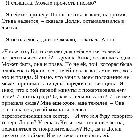
– Я слышала. Можно прочесть письмо?
– Я сейчас принесу. Но он не отказывает; напротив,
Стива надеется, – сказала Долли, останавливаясь в
дверях.
– Я не надеюсь, да и не желаю, – сказала Анна.
«Что ж это, Кити считает для себя унизительным
встретиться со мной? – думала Анна, оставшись одна. –
Может быть, она и права. Но не ей, той, которая была
влюблена в Вронского, не ей показывать мне это, хотя
это и правда. Я знаю, что меня в моем положении не
может принимать ни одна порядочная женщина. Я
знаю, что с той первой минуты я пожертвовала ему
всем! И вот награда! О, как я ненавижу его! И зачем я
приехала сюда? Мне еще хуже, еще тяжелее. – Она
слышала из другой комнаты голоса
переговаривавшихся сестер. – И что ж я буду говорить
теперь Долли? Утешать Кити тем, что я несчастна,
подчиняться ее покровительству? Нет, да и Долли
ничего не поймет. И мне нечего говорить ей.