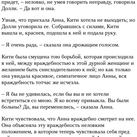
придет, – неловко, не умея говорить неправду, говорила
Долли. – Да вот и она.
Узнав, что приехала Анна, Кити хотела не выходить; но
Долли уговорила ее. Собравшись с силами, Кити
вышла и, краснея, подошла к ней и подала руку.
– Я очень рада, – сказала она дрожащим голосом.
Кити была смущена тою борьбой, которая происходила
в ней, между враждебностью к этой дурной женщине и
желанием быть снисходительною к ней; но как только
она увидала красивое, симпатичное лицо Анны, вся
враждебность тотчас же исчезла.
– Я бы не удивилась, если бы вы и не хотели
встретиться со мною. Я ко всему привыкла. Вы были
больны? Да, вы переменились, – сказала Анна.
Кити чувствовала, что Анна враждебно смотрит на нее.
Она объясняла эту враждебность неловким
положением, в котором теперь чувствовала себя пред