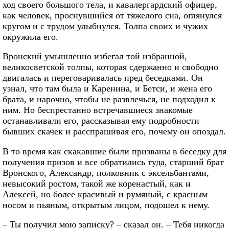
ход своего большого тела, и кавалергардский офицер,
как человек, проснувшийся от тяжелого сна, оглянулся
кругом и с трудом улыбнулся. Толпа своих и чужих
окружила его.
Вронский умышленно избегал той избранной,
великосветской толпы, которая сдержанно и свободно
двигалась и переговаривалась пред беседками. Он
узнал, что там была и Каренина, и Бетси, и жена его
брата, и нарочно, чтобы не развлечься, не подходил к
ним. Но беспрестанно встречавшиеся знакомые
останавливали его, рассказывая ему подробности
бывших скачек и расспрашивая его, почему он опоздал.
В то время как скакавшие были призваны в беседку для
получения призов и все обратились туда, старший брат
Вронского, Александр, полковник с эксельбантами,
невысокий ростом, такой же коренастый, как и
Алексей, но более красивый и румяный, с красным
носом и пьяным, открытым лицом, подошел к нему.
– Ты получил мою записку? – сказал он. – Тебя никогда