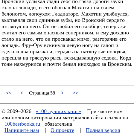
Вронский услыхал сзади себя по грязи дороги звуки
галопа лошади, и его обогнал Махотин на своем
белоногом, лопоухом Гладиаторе. Махотин улыбнулся,
выставляя свои длинные зубы, но Вронский сердито
взглянул на него. Он не любил его вообще, теперь же
считал его самым опасным соперником, и ему досадно
стало на него, что он проскакал мимо, разгорячив его
лошадь. Фру-Фру вскинула левую ногу на галоп и
сделала два прыжка и, сердясь на натянутые поводья,
перешла на тряскую рысь, вскидывавшую седока. Корд
тоже нахмурился и почти бежал иноходью за Вронским.
<<
<
Страница 58
>
>>
© 2009–2026
«100 лучших книг»
При частичном
или полном цитировании материалов сайта ссылка на
100bestbooks.ru
обязательна
Напишите нам
|
О проекте
|
Полная версия