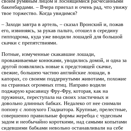
своим румяным лицом и лоснящимися расчесанными
бакенбардами. – Вчера приехал и очень рад, что увижу
твое торжество. Когда увидимся?
– Заходи завтра в артель, – сказал Вронский и, пожав
его, извиняясь, за рукав пальто, отошел в середину
гипподрома, куда уже вводили лошадей для большой
скачки с препятствиями.
Потные, измученные скакавшие лошади,
проваживаемые конюхами, уводились домой, и одна за
другой появлялись новые к предстоящей скачке,
свежие, большею частию английские лошади, в
капорах, со своими поддернутыми животами, похожие
на странных огромных птиц. Направо водили
поджарую красавицу Фру-Фру, которая, как на
пружинах, переступала на своих эластичных и
довольно длинных бабках. Недалеко от нее снимали
попону с лопоухого Гладиатора. Крупные, прелестные,
совершенно правильные формы жеребца с чудесным
задом и необычайно короткими, над самыми копытами
сидевшими бабками невольно останавливали на себе