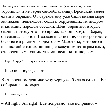
Переодевшись без торопливости (он никогда не
торопился и не терял самообладания), Вронский велел
ехать к баракам. От бараков ему уже были видны море
экипажей, пешеходов, солдат, окружавших гипподром,
и кипящие народом беседки. Шли, вероятно, вторые
скачки, потому что в то время, как он входил в барак,
он слышал звонок. Подходя к конюшне, он встретился с
белоногим рыжим Гладиатором Махотина, которого в
оранжевой с синим попоне, с кажущимися огромными,
отороченными синим ушами, вели на гипподром.
– Где Корд? – спросил он у конюха.
– В конюшне, седлают.
В отворенном деннике Фру-Фру уже была оседлана. Ее
собирались выводить.
– Не опоздал?
– All right! Аll right! Все исправно, все исправно, –