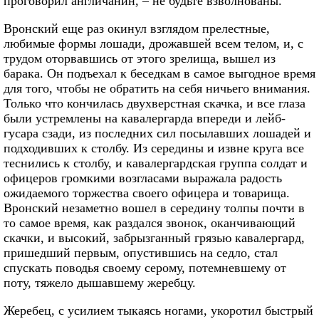
проговорил англичанин, – не будьте взволнованы.
Вронский еще раз окинул взглядом прелестные,
любимые формы лошади, дрожавшей всем телом, и, с
трудом оторвавшись от этого зрелища, вышел из
барака. Он подъехал к беседкам в самое выгодное время
для того, чтобы не обратить на себя ничьего внимания.
Только что кончилась двухверстная скачка, и все глаза
были устремлены на кавалергарда впереди и лейб-
гусара сзади, из последних сил посылавших лошадей и
подходивших к столбу. Из середины и извне круга все
теснились к столбу, и кавалергардская группа солдат и
офицеров громкими возгласами выражала радость
ожидаемого торжества своего офицера и товарища.
Вронский незаметно вошел в середину толпы почти в
то самое время, как раздался звонок, оканчивающий
скачки, и высокий, забрызганный грязью кавалергард,
пришедший первым, опустившись на седло, стал
спускать поводья своему серому, потемневшему от
поту, тяжело дышавшему жеребцу.
Жеребец, с усилием тыкаясь ногами, укоротил быстрый