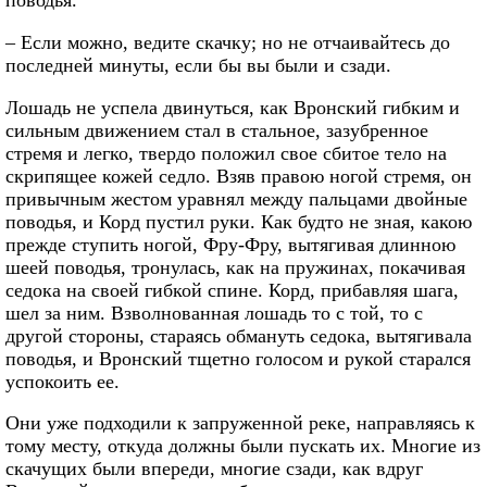
поводья.
– Если можно, ведите скачку; но не отчаивайтесь до
последней минуты, если бы вы были и сзади.
Лошадь не успела двинуться, как Вронский гибким и
сильным движением стал в стальное, зазубренное
стремя и легко, твердо положил свое сбитое тело на
скрипящее кожей седло. Взяв правою ногой стремя, он
привычным жестом уравнял между пальцами двойные
поводья, и Корд пустил руки. Как будто не зная, какою
прежде ступить ногой, Фру-Фру, вытягивая длинною
шеей поводья, тронулась, как на пружинах, покачивая
седока на своей гибкой спине. Корд, прибавляя шага,
шел за ним. Взволнованная лошадь то с той, то с
другой стороны, стараясь обмануть седока, вытягивала
поводья, и Вронский тщетно голосом и рукой старался
успокоить ее.
Они уже подходили к запруженной реке, направляясь к
тому месту, откуда должны были пускать их. Многие из
скачущих были впереди, многие сзади, как вдруг