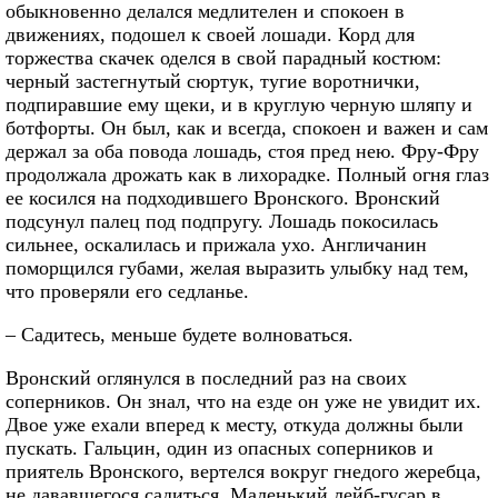
обыкновенно делался медлителен и спокоен в
движениях, подошел к своей лошади. Корд для
торжества скачек оделся в свой парадный костюм:
черный застегнутый сюртук, тугие воротнички,
подпиравшие ему щеки, и в круглую черную шляпу и
ботфорты. Он был, как и всегда, спокоен и важен и сам
держал за оба повода лошадь, стоя пред нею. Фру-Фру
продолжала дрожать как в лихорадке. Полный огня глаз
ее косился на подходившего Вронского. Вронский
подсунул палец под подпругу. Лошадь покосилась
сильнее, оскалилась и прижала ухо. Англичанин
поморщился губами, желая выразить улыбку над тем,
что проверяли его седланье.
– Садитесь, меньше будете волноваться.
Вронский оглянулся в последний раз на своих
соперников. Он знал, что на езде он уже не увидит их.
Двое уже ехали вперед к месту, откуда должны были
пускать. Гальцин, один из опасных соперников и
приятель Вронского, вертелся вокруг гнедого жеребца,
не дававшегося садиться. Маленький лейб-гусар в