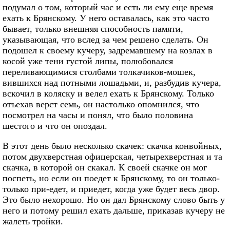
подумал о том, который час и есть ли ему еще время
ехать к Брянскому. У него оставалась, как это часто
бывает, только внешняя способность памяти,
указывающая, что вслед за чем решено сделать. Он
подошел к своему кучеру, задремавшему на козлах в
косой уже тени густой липы, полюбовался
переливающимися столбами толкачиков-мошек,
вившихся над потными лошадьми, и, разбудив кучера,
вскочил в коляску и велел ехать к Брянскому. Только
отъехав верст семь, он настолько опомнился, что
посмотрел на часы и понял, что было половина
шестого и что он опоздал.
В этот день было несколько скачек: скачка конвойных,
потом двухверстная офицерская, четырехверстная и та
скачка, в которой он скакал. К своей скачке он мог
поспеть, но если он поедет к Брянскому, то он только-
только при-едет, и приедет, когда уже будет весь двор.
Это было нехорошо. Но он дал Брянскому слово быть у
него и потому решил ехать дальше, приказав кучеру не
жалеть тройки.