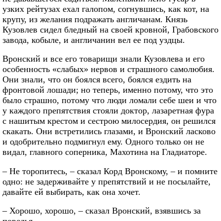
узких рейтузах ехал галопом, согнувшись, как кот, на
крупу, из желания подражать англичанам. Князь
Кузовлев сидел бледный на своей кровной, Грабовского
завода, кобыле, и англичанин вел ее под уздцы.
Вронский и все его товарищи знали Кузовлева и его
особенность «слабых» нервов и страшного самолюбия.
Они знали, что он боялся всего, боялся ездить на
фронтовой лошади; но теперь, именно потому, что это
было страшно, потому что люди ломали себе шеи и что
у каждого препятствия стояли доктор, лазаретная фура
с нашитым крестом и сестрою милосердия, он решился
скакать. Они встретились глазами, и Вронский ласково
и одобрительно подмигнул ему. Одного только он не
видал, главного соперника, Махотина на Гладиаторе.
– Не торопитесь, – сказал Корд Вронскому, – и помните
одно: не задерживайте у препятствий и не посылайте,
давайте ей выбирать, как она хочет.
– Хорошо, хорошо, – сказал Вронский, взявшись за