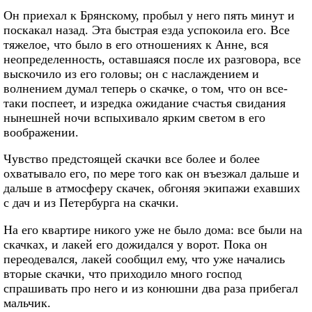
Он приехал к Брянскому, пробыл у него пять минут и
поскакал назад. Эта быстрая езда успокоила его. Все
тяжелое, что было в его отношениях к Анне, вся
неопределенность, оставшаяся после их разговора, все
выскочило из его головы; он с наслаждением и
волнением думал теперь о скачке, о том, что он все-
таки поспеет, и изредка ожидание счастья свидания
нынешней ночи вспыхивало ярким светом в его
воображении.
Чувство предстоящей скачки все более и более
охватывало его, по мере того как он въезжал дальше и
дальше в атмосферу скачек, обгоняя экипажи ехавших
с дач и из Петербурга на скачки.
На его квартире никого уже не было дома: все были на
скачках, и лакей его дожидался у ворот. Пока он
переодевался, лакей сообщил ему, что уже начались
вторые скачки, что приходило много господ
спрашивать про него и из конюшни два раза прибегал
мальчик.