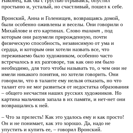
Наконец, как бы с грустью отрываясь, опустил
простыню и, усталый, но счастливый, пошел к себе.
Вронский, Анна и Голенищев, возвращаясь домой,
были особенно оживлены и веселы. Они говорили о
Михайлове и его картинах. Слово
талант
, под
которым они разумели прирожденную, почти
физическую способность, независимую от ума и
сердца, и которым они хотели назвать все, что
переживаемо было художником, особенно часто
встречалось в их разговоре, так как оно им было
необходимо, для того чтобы называть то, о чем они не
имели никакого понятия, но хотели говорить. Они
говорили, что в таланте ему нельзя отказать, но что
талант его не мог развиться от недостатка образования
– общего несчастия наших русских художников. Но
картина мальчиков запала в их памяти, и нет-нет они
возвращались к ней.
– Что за прелесть! Как это удалось ему и как просто!
Он и не понимает, как это хорошо. Да, надо не
упустить и купить ее, – говорил Вронский.