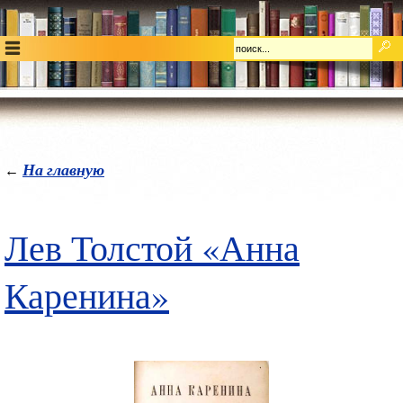
На главную
←
Лев Толстой «Анна
Каренина»