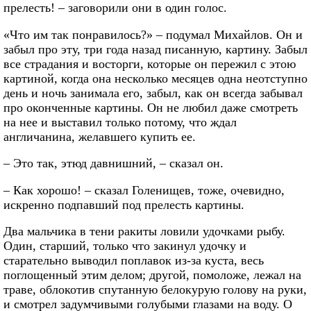
прелесть! – заговорили они в один голос.
«Что им так понравилось?» – подумал Михайлов. Он и
забыл про эту, три года назад писанную, картину. Забыл
все страдания и восторги, которые он пережил с этою
картиной, когда она несколько месяцев одна неотступно
день и ночь занимала его, забыл, как он всегда забывал
про оконченные картины. Он не любил даже смотреть
на нее и выставил только потому, что ждал
англичанина, желавшего купить ее.
– Это так, этюд давнишний, – сказал он.
– Как хорошо! – сказал Голенищев, тоже, очевидно,
искренно подпавший под прелесть картины.
Два мальчика в тени ракиты ловили удочками рыбу.
Один, старший, только что закинул удочку и
старательно выводил поплавок из-за куста, весь
поглощенный этим делом; другой, помоложе, лежал на
траве, облокотив спутанную белокурую голову на руки,
и смотрел задумчивыми голубыми глазами на воду. О