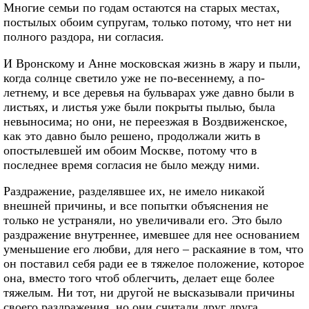
Многие семьи по годам остаются на старых местах,
постылых обоим супругам, только потому, что нет ни
полного раздора, ни согласия.
И Вронскому и Анне московская жизнь в жару и пыли,
когда солнце светило уже не по-весеннему, а по-
летнему, и все деревья на бульварах уже давно были в
листьях, и листья уже были покрыты пылью, была
невыносима; но они, не переезжая в Воздвиженское,
как это давно было решено, продолжали жить в
опостылевшей им обоим Москве, потому что в
последнее время согласия не было между ними.
Раздражение, разделявшее их, не имело никакой
внешней причины, и все попытки объяснения не
только не устраняли, но увеличивали его. Это было
раздражение внутреннее, имевшее для нее основанием
уменьшение его любви, для него – раскаяние в том, что
он поставил себя ради ее в тяжелое положение, которое
она, вместо того чтоб облегчить, делает еще более
тяжелым. Ни тот, ни другой не высказывали причины
своего раздражения, но они считали друг друга