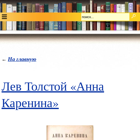
На главную
←
Лев Толстой «Анна
Каренина»