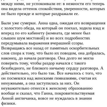
между ними, не успокоивали ее: в нежности его теперь
она видела оттенок спокойствия, уверенности, которых
не было прежде и которые раздражали ее.
Были уже сумерки. Анна одна, ожидая его возвращения
с холостого обеда, на который он поехал, ходила взад и
вперед по его кабинету (комната, где менее был
слышен шум мостовой) и во всех подробностях
передумывала выражения вчерашней ссоры.
Возвращаясь все назад от памятных оскорбительных
слов спора к тому, что было их поводом, она добралась,
наконец, до начала разговора. Она долго не могла
поверить тому, чтобы раздор начался с такого
безобидного, не близкого ничьему сердцу разговора. А
действительно, это было так. Все началось с того, что
он посмеялся над женскими гимназиями, считая их
ненужными, а она заступилась за них. Он
неуважительно отнесся к женскому образованию
вообще и сказал, что Ганна, покровительствуемая
Анной англичанка, вовсе не нуждалась в знании
физики.