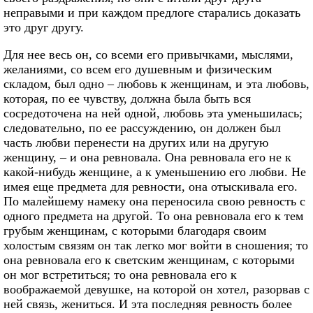
неправыми и при каждом предлоге старались доказать
это друг другу.
Для нее весь он, со всеми его привычками, мыслями,
желаниями, со всем его душевным и физическим
складом, был одно – любовь к женщинам, и эта любовь,
которая, по ее чувству, должна была быть вся
сосредоточена на ней одной, любовь эта уменьшилась;
следовательно, по ее рассуждению, он должен был
часть любви перенести на других или на другую
женщину, – и она ревновала. Она ревновала его не к
какой-нибудь женщине, а к уменьшению его любви. Не
имея еще предмета для ревности, она отыскивала его.
По малейшему намеку она переносила свою ревность с
одного предмета на другой. То она ревновала его к тем
грубым женщинам, с которыми благодаря своим
холостым связям он так легко мог войти в сношения; то
она ревновала его к светским женщинам, с которыми
он мог встретиться; то она ревновала его к
воображаемой девушке, на которой он хотел, разорвав с
ней связь, жениться. И эта последняя ревность более