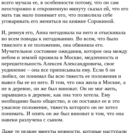
всего мучала ее, в особенности потому, что он сам
неосторожно в откровенную минуту сказал ей, что его
мать так мало понимает его, что позволила себе
уговаривать его жениться на княжне Сорокиной.
И, ревнуя его, Анна негодовала на него и отыскивала
во всем поводы к негодованию. Во всем, что было
тяжелого в ее положении, она обвиняла его.
Мучительное состояние ожидания, которое она между
небом и землей прожила в Москве, медленность и
нерешительность Алексея Александровича, свое
уединение – она все приписывала ему. Если б он
любил, он понимал бы всю тяжесть ее положения и
вывел бы ее из него. В том, что она жила в Москве, а
не в деревне, он же был виноват. Он не мог жить,
зарывшись в деревне, как она того хотела. Ему
необходимо было общество, и он поставил ее в это
ужасное положение, тяжесть которого он не хотел
понимать. И опять он же был виноват в том, что она
навеки разлучена с сыном.
Даже те редкие минуты нежности, которые наступали