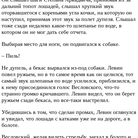
дальний топот лошадей, слышал хрупкий звук
оторвавшегося с кореньями угла кочки, на которую он
наступил, принимая этот звук за полет дупеля. Слышал
тоже сзади недалеко какое-то шлепанье по воде, в
котором он не мог дать себе отчета.
Выбирая место для ноги, он подвигался к собаке.
– Пиль!
Не дупель, а бекас вырвался из-под собаки. Левин
повел ружьем, но в то самое время как он целился, тот
самый звук шлепанья по воде усилился, приблизился, и
к нему присоединился голос Весловского, что-то
странно громко кричавшего. Левин видел, что он берет
ружьем сзади бекаса, но все-таки выстрелил.
Убедившись в том, что сделан промах, Левин оглянулся
и увидал, что лошади с катками уже не на дороге, а в
болоте.
Весловский, желая видеть стрельбу, заехал в болото и