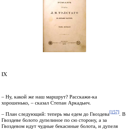
IX
– Ну, какой же наш маршрут? Расскажи-ка
хорошенько, – сказал Степан Аркадьич.
[157]
– План следующий: теперь мы едем до Гвоздева
. В
Гвоздеве болото дупелиное по сю сторону, а за
Гвоздевом идут чудные бекасиные болота, и дупеля