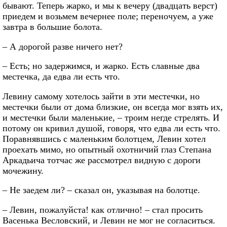
бывают. Теперь жарко, и мы к вечеру (двадцать верст)
приедем и возьмем вечернее поле; переночуем, а уже
завтра в большие болота.
– А дорогой разве ничего нет?
– Есть; но задержимся, и жарко. Есть славные два
местечка, да едва ли есть что.
Левину самому хотелось зайти в эти местечки, но
местечки были от дома близкие, он всегда мог взять их,
и местечки были маленькие, – троим негде стрелять. И
потому он кривил душой, говоря, что едва ли есть что.
Поравнявшись с маленьким болотцем, Левин хотел
проехать мимо, но опытный охотничий глаз Степана
Аркадьича тотчас же рассмотрел видную с дороги
мочежину.
– Не заедем ли? – сказал он, указывая на болотце.
– Левин, пожалуйста! как отлично! – стал просить
Васенька Весловский, и Левин не мог не согласиться.