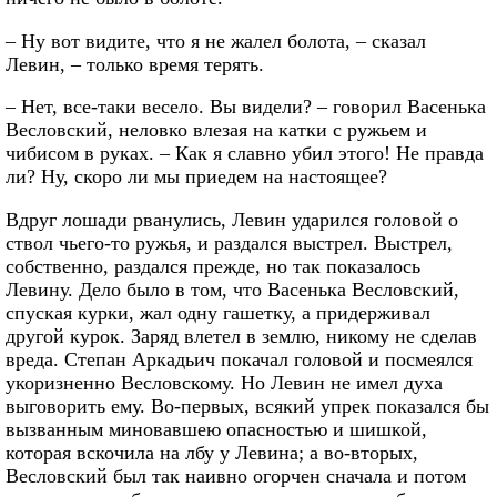
– Ну вот видите, что я не жалел болота, – сказал
Левин, – только время терять.
– Нет, все-таки весело. Вы видели? – говорил Васенька
Весловский, неловко влезая на катки с ружьем и
чибисом в руках. – Как я славно убил этого! Не правда
ли? Ну, скоро ли мы приедем на настоящее?
Вдруг лошади рванулись, Левин ударился головой о
ствол чьего-то ружья, и раздался выстрел. Выстрел,
собственно, раздался прежде, но так показалось
Левину. Дело было в том, что Васенька Весловский,
спуская курки, жал одну гашетку, а придерживал
другой курок. Заряд влетел в землю, никому не сделав
вреда. Степан Аркадьич покачал головой и посмеялся
укоризненно Весловскому. Но Левин не имел духа
выговорить ему. Во-первых, всякий упрек показался бы
вызванным миновавшею опасностью и шишкой,
которая вскочила на лбу у Левина; а во-вторых,
Весловский был так наивно огорчен сначала и потом