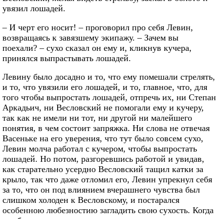
увязил лошадей.
– И черт его носит! – проговорил про себя Левин,
возвращаясь к завязшему экипажу. – Зачем вы
поехали? – сухо сказал он ему и, кликнув кучера,
принялся выпрастывать лошадей.
Левину было досадно и то, что ему помешали стрелять,
и то, что увязили его лошадей, и то, главное, что, для
того чтобы выпростать лошадей, отпречь их, ни Степан
Аркадьич, ни Весловский не помогали ему и кучеру,
так как не имели ни тот, ни другой ни малейшего
понятия, в чем состоит запряжка. Ни слова не отвечая
Васеньке на его уверения, что тут было совсем сухо,
Левин молча работал с кучером, чтобы выпростать
лошадей. Но потом, разгоревшись работой и увидав,
как старательно усердно Весловский тащил катки за
крыло, так что даже отломил его, Левин упрекнул себя
за то, что он под влиянием вчерашнего чувства был
слишком холоден к Весловскому, и постарался
особенною любезностию загладить свою сухость. Когда