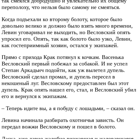
так смеялся добродушно и увлекательно их общему
переполоху, что нельзя было самому не смеяться.
Когда подъехали ко второму болоту, которое было
довольно велико и должно было взять много времени,
Левин уговаривал не выходить, но Весловский опять
упросил его. Опять, так как болото было узко, Левин,
как гостеприимный хозяин, остался у экипажей.
Прямо с прихода Крак потянул к кочкам. Васенька
Весловский первый побежал за собакой. И не успел
Степан Аркадьич подойти, как уж вылетел дупель.
Весловский сделал промах, и дупель пересел в
некошеный луг. Весловскому предоставлен был этот
дупель. Крак опять нашел его, стал, и Весловский убил
его и вернулся к экипажам.
– Теперь идите вы, а я побуду с лошадьми, – сказал он.
Левина начинала разбирать охотничья зависть. Он
передал вожжи Весловскому и пошел в болото.
Ласка, уже давно жалобно визжавшая и жаловавшаяся