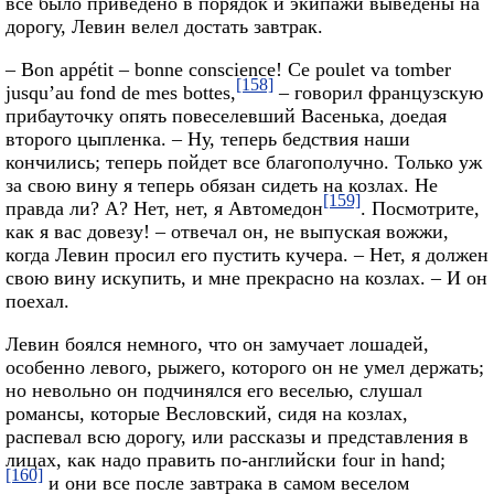
все было приведено в порядок и экипажи выведены на
дорогу, Левин велел достать завтрак.
– Bon appétit – bonne conscience! Ce poulet va tomber
[158]
jusqu’au fond de mes bottes,
– говорил французскую
прибауточку опять повеселевший Васенька, доедая
второго цыпленка. – Ну, теперь бедствия наши
кончились; теперь пойдет все благополучно. Только уж
за свою вину я теперь обязан сидеть на козлах. Не
[159]
правда ли? А? Нет, нет, я Автомедон
. Посмотрите,
как я вас довезу! – отвечал он, не выпуская вожжи,
когда Левин просил его пустить кучера. – Нет, я должен
свою вину искупить, и мне прекрасно на козлах. – И он
поехал.
Левин боялся немного, что он замучает лошадей,
особенно левого, рыжего, которого он не умел держать;
но невольно он подчинялся его веселью, слушал
романсы, которые Весловский, сидя на козлах,
распевал всю дорогу, или рассказы и представления в
лицах, как надо править по-английски four in hand;
[160]
и они все после завтрака в самом веселом