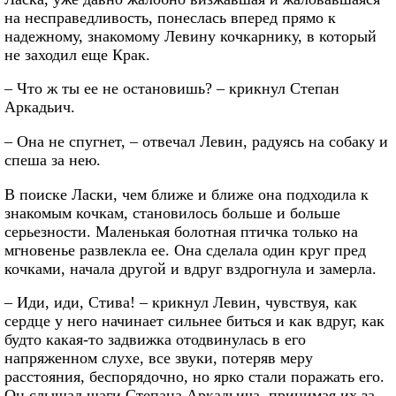
на несправедливость, понеслась вперед прямо к
надежному, знакомому Левину кочкарнику, в который
не заходил еще Крак.
– Что ж ты ее не остановишь? – крикнул Степан
Аркадьич.
– Она не спугнет, – отвечал Левин, радуясь на собаку и
спеша за нею.
В поиске Ласки, чем ближе и ближе она подходила к
знакомым кочкам, становилось больше и больше
серьезности. Маленькая болотная птичка только на
мгновенье развлекла ее. Она сделала один круг пред
кочками, начала другой и вдруг вздрогнула и замерла.
– Иди, иди, Стива! – крикнул Левин, чувствуя, как
сердце у него начинает сильнее биться и как вдруг, как
будто какая-то задвижка отодвинулась в его
напряженном слухе, все звуки, потеряв меру
расстояния, беспорядочно, но ярко стали поражать его.
Он слышал шаги Степана Аркадьича, принимая их за