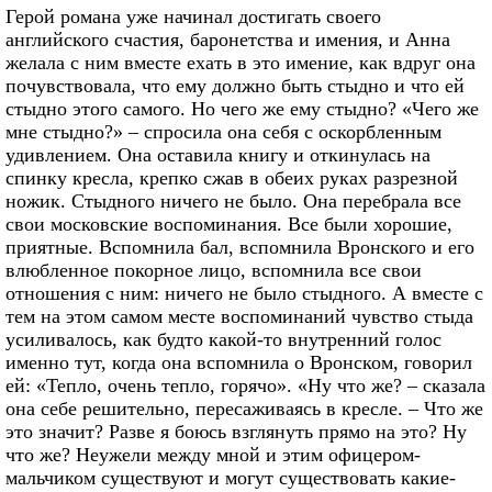
Герой романа уже начинал достигать своего
английского счастия, баронетства и имения, и Анна
желала с ним вместе ехать в это имение, как вдруг она
почувствовала, что ему должно быть стыдно и что ей
стыдно этого самого. Но чего же ему стыдно? «Чего же
мне стыдно?» – спросила она себя с оскорбленным
удивлением. Она оставила книгу и откинулась на
спинку кресла, крепко сжав в обеих руках разрезной
ножик. Стыдного ничего не было. Она перебрала все
свои московские воспоминания. Все были хорошие,
приятные. Вспомнила бал, вспомнила Вронского и его
влюбленное покорное лицо, вспомнила все свои
отношения с ним: ничего не было стыдного. А вместе с
тем на этом самом месте воспоминаний чувство стыда
усиливалось, как будто какой-то внутренний голос
именно тут, когда она вспомнила о Вронском, говорил
ей: «Тепло, очень тепло, горячо». «Ну что же? – сказала
она себе решительно, пересаживаясь в кресле. – Что же
это значит? Разве я боюсь взглянуть прямо на это? Ну
что же? Неужели между мной и этим офицером-
мальчиком существуют и могут существовать какие-