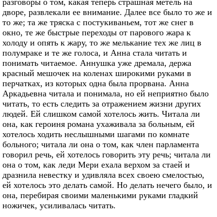
разговоры о том, какая теперь страшная метель на
дворе, развлекали ее внимание. Далее все было то же и
то же; та же тряска с постукиваньем, тот же снег в
окно, те же быстрые переходы от парового жара к
холоду и опять к жару, то же мелькание тех же лиц в
полумраке и те же голоса, и Анна стала читать и
понимать читаемое. Аннушка уже дремала, держа
красный мешочек на коленах широкими руками в
перчатках, из которых одна была прорвана. Анна
Аркадьевна читала и понимала, но ей неприятно было
читать, то есть следить за отражением жизни других
людей. Ей слишком самой хотелось жить. Читала ли
она, как героиня романа ухаживала за больным, ей
хотелось ходить неслышными шагами по комнате
больного; читала ли она о том, как член парламента
говорил речь, ей хотелось говорить эту речь; читала ли
она о том, как леди Мери ехала верхом за стаей и
дразнила невестку и удивляла всех своею смелостью,
ей хотелось это делать самой. Но делать нечего было, и
она, перебирая своими маленькими руками гладкий
ножичек, усиливалась читать.