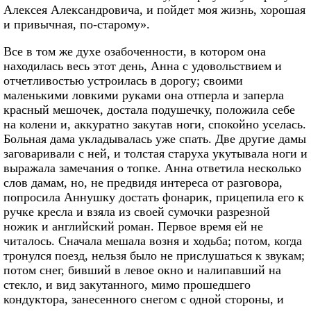
Алексея Александровича, и пойдет моя жизнь, хорошая
и привычная, по-старому».
Все в том же духе озабоченности, в котором она
находилась весь этот день, Анна с удовольствием и
отчетливостью устроилась в дорогу; своими
маленькими ловкими руками она отперла и заперла
красный мешочек, достала подушечку, положила себе
на колени и, аккуратно закутав ноги, спокойно уселась.
Больная дама укладывалась уже спать. Две другие дамы
заговаривали с ней, и толстая старуха укутывала ноги и
выражала замечания о топке. Анна ответила несколько
слов дамам, но, не предвидя интереса от разговора,
попросила Аннушку достать фонарик, прицепила его к
ручке кресла и взяла из своей сумочки разрезной
ножик и английский роман. Первое время ей не
читалось. Сначала мешала возня и ходьба; потом, когда
тронулся поезд, нельзя было не прислушаться к звукам;
потом снег, бивший в левое окно и налипавший на
стекло, и вид закутанного, мимо прошедшего
кондуктора, занесенного снегом с одной стороны, и