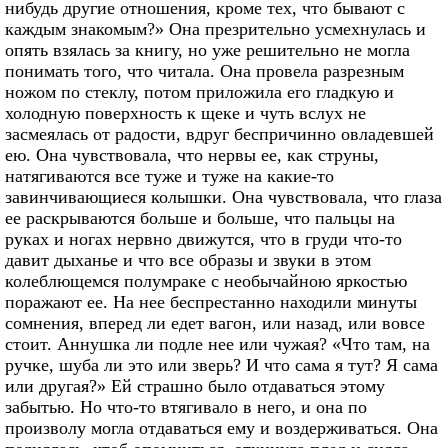
нибудь другие отношения, кроме тех, что бывают с
каждым знакомым?» Она презрительно усмехнулась и
опять взялась за книгу, но уже решительно не могла
понимать того, что читала. Она провела разрезным
ножом по стеклу, потом приложила его гладкую и
холодную поверхность к щеке и чуть вслух не
засмеялась от радости, вдруг беспричинно овладевшей
ею. Она чувствовала, что нервы ее, как струны,
натягиваются все туже и туже на какие-то
завинчивающиеся колышки. Она чувствовала, что глаза
ее раскрываются больше и больше, что пальцы на
руках и ногах нервно движутся, что в груди что-то
давит дыханье и что все образы и звуки в этом
колеблющемся полумраке с необычайною яркостью
поражают ее. На нее беспрестанно находили минуты
сомнения, вперед ли едет вагон, или назад, или вовсе
стоит. Аннушка ли подле нее или чужая? «Что там, на
ручке, шуба ли это или зверь? И что сама я тут? Я сама
или другая?» Ей страшно было отдаваться этому
забытью. Но что-то втягивало в него, и она по
произволу могла отдаваться ему и воздерживаться. Она