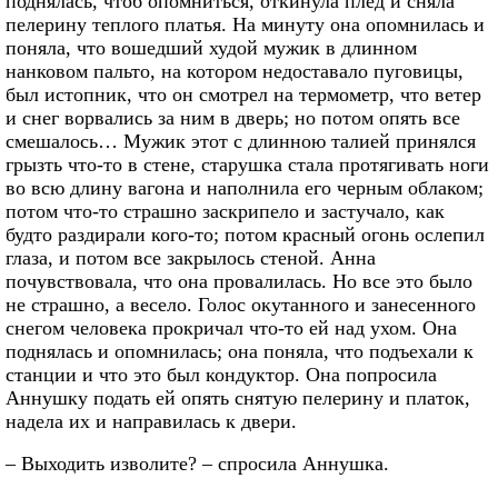
поднялась, чтоб опомниться, откинула плед и сняла
пелерину теплого платья. На минуту она опомнилась и
поняла, что вошедший худой мужик в длинном
нанковом пальто, на котором недоставало пуговицы,
был истопник, что он смотрел на термометр, что ветер
и снег ворвались за ним в дверь; но потом опять все
смешалось… Мужик этот с длинною талией принялся
грызть что-то в стене, старушка стала протягивать ноги
во всю длину вагона и наполнила его черным облаком;
потом что-то страшно заскрипело и застучало, как
будто раздирали кого-то; потом красный огонь ослепил
глаза, и потом все закрылось стеной. Анна
почувствовала, что она провалилась. Но все это было
не страшно, а весело. Голос окутанного и занесенного
снегом человека прокричал что-то ей над ухом. Она
поднялась и опомнилась; она поняла, что подъехали к
станции и что это был кондуктор. Она попросила
Аннушку подать ей опять снятую пелерину и платок,
надела их и направилась к двери.
– Выходить изволите? – спросила Аннушка.