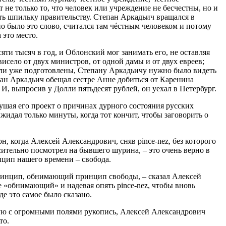
т не только то, что человек или учреждение не бесчестны, но и
ть шпильку правительству. Степан Аркадьич вращался в
но было это слово, считался там чéстным человеком и потому
 это место.
сяти тысяч в год, и Облонский мог занимать его, не оставляя
висело от двух министров, от одной дамы и от двух евреев;
были уже подготовлены, Степану Аркадьичу нужно было видеть
пан Аркадьич обещал сестре Анне добиться от Каренина
 И, выпросив у Долли пятьдесят рублей, он уехал в Петербург.
ушая его проект о причинах дурного состояния русских
идал только минуты, когда тот кончит, чтобы заговорить о
 он, когда Алексей Александрович, сняв pince-nez, без которого
осительно посмотрел на бывшего шурина, – это очень верно в
нцип нашего времени – свобода.
принцип, обнимающий принцип свободы, – сказал Алексей
е «обнимающий» и надевая опять pince-nez, чтобы вновь
де это самое было сказано.
ую с огромными полями рукопись, Алексей Александрович
то.