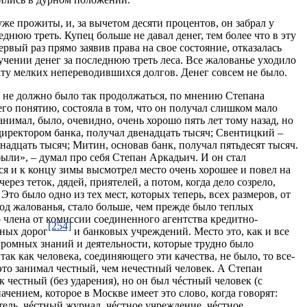
уже прожиты, и, за вычетом десяти процентов, он забрал у
еднюю треть. Купец больше не давал денег, тем более что в эту
рвый раз прямо заявив права на свое состояние, отказалась
лучении денег за последнюю треть леса. Все жалованье уходило
ту мелких непереводившихся долгов. Денег совсем не было.
и не должно было так продолжаться, по мнению Степана
его понятию, состояла в том, что он получал слишком мало
анимал, было, очевидно, очень хорошо пять лет тому назад, но
 директором банка, получал двенадцать тысяч; Свентицкий –
надцать тысяч; Митин, основав банк, получал пятьдесят тысяч.
были», – думал про себя Степан Аркадьич. И он стал
я и к концу зимы высмотрел место очень хорошее и повел на
через теток, дядей, приятелей, а потом, когда дело созрело,
 Это было одно из тех мест, которых теперь, всех размеров, от
год жалованья, стало больше, чем прежде было теплых
о члена от комиссии соединенного агентства кредитно-
[254]
ных дорог
и банковых учреждений. Место это, как и все
огромных знаний и деятельности, которые трудно было
так как человека, соединяющего эти качества, не было, то все-
это занимал честный, чем нечестный человек. А Степан
 честный (без ударения), но он был чéстный человек (с
ачением, которое в Москве имеет это слово, когда говорят:
тель, чéстный журнал, чéстное учреждение, чéстное