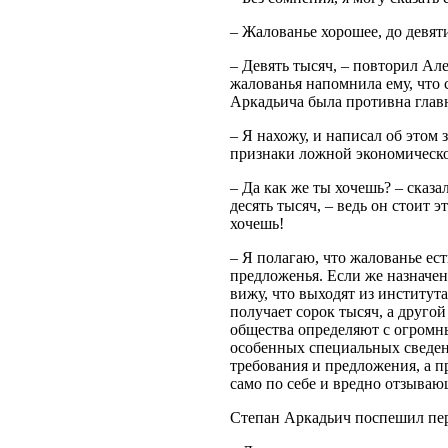
– Жалованье хорошее, до девят
– Девять тысяч, – повторил Ал
жалованья напомнила ему, что 
Аркадьича была противна глав
– Я нахожу, и написал об этом 
признаки ложной экономической
– Да как же ты хочешь? – сказ
десять тысяч, – ведь он стоит 
хочешь!
– Я полагаю, что жалованье ест
предложенья. Если же назначени
вижу, что выходят из институт
получает сорок тысяч, а друго
общества определяют с огромн
особенных специальных сведени
требования и предложения, а п
само по себе и вредно отзыва
Степан Аркадьич поспешил пер