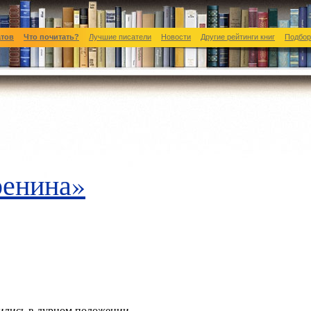
атов
Что почитать?
Лучшие писатели
Новости
Другие рейтинги книг
Подбор
ренина»
ились в дурном положении.