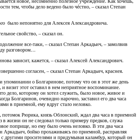
рывается новое, несомненно полезное учреждение. Как хочешь,
ости тем, чтобы дело ведено было чéстно, – сказал Степан
го
было непонятно для Алексея Александровича.
ельное свойство, – сказал он.
одолжение все-таки, – сказал Степан Аркадьич, – замолвив
жду разговором…
инова зависит, кажется, – сказал Алексей Александрович.
совершенно согласен, – сказал Степан Аркадьич, краснея.
 упоминании о Болгаринове, потому что он в этот же день
, и визит этот оставил в нем неприятное воспоминание.
то дело, которому он хотел служить, было новое, живое и
когда Болгаринов, очевидно нарочно, заставил его два часа
ями в приемной, ему вдруг стало неловко.
н, потомок Рюрика, князь Облонский, ждал два часа в приемной
аз в жизни он не следовал только примеру предков, служа
овое поприще, но ему было очень неловко. В эти два часа
н Аркадьич, бойко прохаживаясь по приемной, расправляя
р с другими просителями и придумывая каламбур, который он