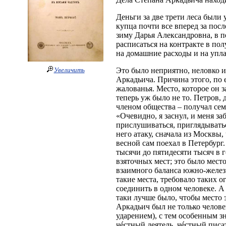
Деньги за две трети леса были 
купца почти все вперед за посл
зиму Дарья Александровна, в пе
расписаться на контракте в по
на домашние расходы и на упла
Это было неприятно, неловко 
Увеличить
Аркадьича. Причина этого, по 
жалованья. Место, которое он з
теперь уж было не то. Петров,
членом общества – получал сем
«Очевидно, я заснул, и меня за
прислушиваться, приглядыватьс
него атаку, сначала из Москвы, 
весной сам поехал в Петербург.
тысячи до пятидесяти тысяч в 
взяточных мест; это было мест
взаимного баланса южно-желез
такие места, требовало таких 
соединить в одном человеке. А 
таки лучше было, чтобы место 
Аркадьич был не только человек
ударением), с тем особенным зн
чéстный деятель, чéстный писа