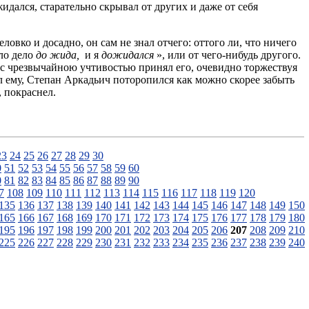
жидался, старательно скрывал от других и даже от себя
еловко и досадно, он сам не знал отчего: оттого ли, что ничего
ло дело
до жида,
и я
дожидался
», или от чего-нибудь другого.
 с чрезвычайною учтивостью принял его, очевидно торжествуя
л ему, Степан Аркадьич поторопился как можно скорее забыть
, покраснел.
23
24
25
26
27
28
29
30
0
51
52
53
54
55
56
57
58
59
60
0
81
82
83
84
85
86
87
88
89
90
7
108
109
110
111
112
113
114
115
116
117
118
119
120
135
136
137
138
139
140
141
142
143
144
145
146
147
148
149
150
165
166
167
168
169
170
171
172
173
174
175
176
177
178
179
180
195
196
197
198
199
200
201
202
203
204
205
206
207
208
209
210
225
226
227
228
229
230
231
232
233
234
235
236
237
238
239
240