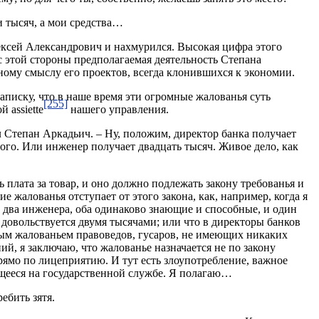
и тысяч, а мои средства…
ексей Александрович и нахмурился. Высокая цифра этого
с этой стороны предполагаемая деятельность Степана
ному смыслу его проектов, всегда клонившихся к экономии.
записку, что в наше время эти огромные жалованья суть
[255]
 assiette
нашего управления.
ал Степан Аркадьич. – Ну, положим, директор банка получает
этого. Или инженер получает двадцать тысяч. Живое дело, как
ь плата за товар, и оно должно подлежать закону требованья и
е жалованья отступает от этого закона, как, например, когда я
а два инженера, оба одинаково знающие и способные, и один
й довольствуется двумя тысячами; или что в директоры банков
ым жалованьем правоведов, гусаров, не имеющих никаких
й, я заключаю, что жалованье назначается не по закону
рямо по лицеприятию. И тут есть злоупотребление, важное
ющееся на государственной службе. Я полагаю…
ебить зятя.