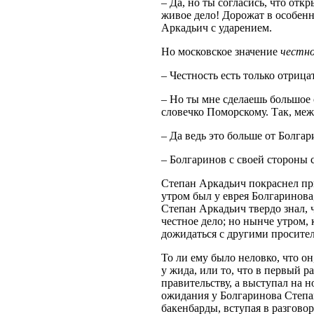
– Да, но ты согласись, что отк
живое дело! Дорожат в особенн
Аркадьич с ударением.
Но московское значение
честно
– Честность есть только отрицат
– Но ты мне сделаешь большое 
словечко Поморскому. Так, ме
– Да ведь это больше от Болгар
– Болгаринов с своей стороны 
Степан Аркадьич покраснел при
утром был у еврея Болгаринова
Степан Аркадьич твердо знал, ч
честное дело; но нынче утром, 
дожидаться с другими просител
То ли ему было неловко, что о
у жида, или то, что в первый р
правительству, а выступал на н
ожидания у Болгаринова Степа
бакенбарды, вступая в разгово