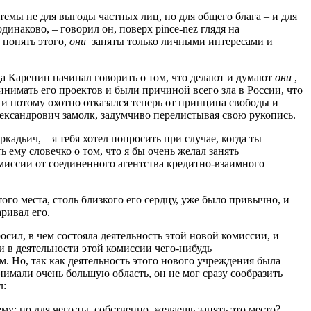
темы не для выгоды частных лиц, но для общего блага – и для
инаково, – говорил он, поверх pince-nez глядя на
 понять этого,
они
заняты только личными интересами и
да Каренин начинал говорить о том, что делают и думают
они
,
инимать его проектов и были причиной всего зла в России, что
; и потому охотно отказался теперь от принципа свободы и
ександрович замолк, задумчиво перелистывая свою рукопись.
ркадьич, – я тебя хотел попросить при случае, когда ты
 ему словечко о том, что я бы очень желал занять
миссии от соединенного агентства кредитно-взаимного
ого места, столь близкого его сердцу, уже было привычно, и
ривал его.
сил, в чем состояла деятельность этой новой комиссии, и
и в деятельности этой комиссии чего-нибудь
. Но, так как деятельность этого нового учреждения была
нимали очень большую область, он не мог сразу сообразить
л:
ему; но для чего ты, собственно, желаешь занять это место?