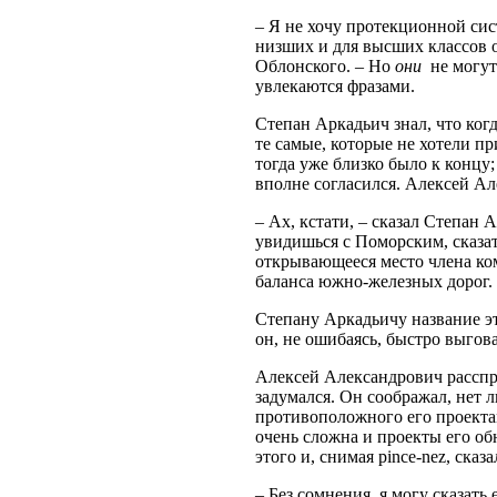
– Я не хочу протекционной сис
низших и для высших классов од
Облонского. – Но
они
не могут
увлекаются фразами.
Степан Аркадьич знал, что ког
те самые, которые не хотели пр
тогда уже близко было к концу
вполне согласился. Алексей Ал
– Ах, кстати, – сказал Степан А
увидишься с Поморским, сказать
открывающееся место члена ко
баланса южно-железных дорог.
Степану Аркадьичу название эт
он, не ошибаясь, быстро выгова
Алексей Александрович расспро
задумался. Он соображал, нет л
противоположного его проектам
очень сложна и проекты его об
этого и, снимая pince-nez, сказа
– Без сомнения, я могу сказать 