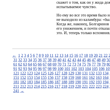
скажет о том, как он у жида до
испытываемое чувство.
Но ему во все это время было н
не выходило из каламбура: «бы
Когда же, наконец, Болгаринов
его унижением, и почти отказа
это. И, теперь только вспомнив
←
1
2
3
4
5
6
7
8
9
10
11
12
13
14
15
16
17
18
19
20
21
22
31
32
33
34
35
36
37
38
39
40
41
42
43
44
45
46
47
48
49
5
61
62
63
64
65
66
67
68
69
70
71
72
73
74
75
76
77
78
79
8
91
92
93
94
95
96
97
98
99
100
101
102
103
104
105
106
10
121
122
123
124
125
126
127
128
129
130
131
132
133
134
151
152
153
154
155
156
157
158
159
160
161
162
163
164
181
182
183
184
185
186
187
188
189
190
191
192
193
194
211
212
213
214
215
216
217
218
219
220
221
222
223
224
241
→