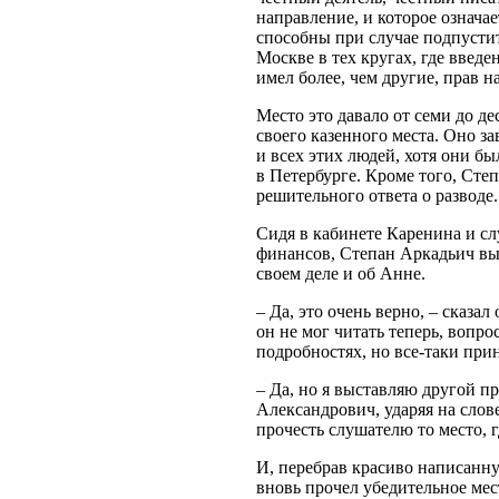
направление, и которое означае
способны при случае подпусти
Москве в тех кругах, где введе
имел более, чем другие, прав на
Место это давало от семи до де
своего казенного места. Оно за
и всех этих людей, хотя они 
в Петербурге. Кроме того, Сте
решительного ответа о разводе.
Сидя в кабинете Каренина и сл
финансов, Степан Аркадьич выж
своем деле и об Анне.
– Да, это очень верно, – сказал
он не мог читать теперь, вопр
подробностях, но все-таки при
– Да, но я выставляю другой 
Александрович, ударяя на слов
прочесть слушателю то место, г
И, перебрав красиво написанн
вновь прочел убедительное мес