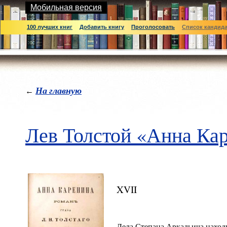
Мобильная версия
100 лучших книг
Добавить книгу
Проголосовать
Список кандид
На главную
←
Лев Толстой «Анна Ка
XVII
Дела Степана Аркадьича наход