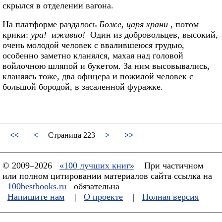
скрылся в отделении вагона.
На платформе раздалось
Боже, царя храни
, потом
крики:
ура!
и
живио!
Один из добровольцев, высокий,
очень молодой человек с ввалившеюся грудью,
особенно заметно кланялся, махая над головой
войлочною шляпой и букетом. За ним высовывались,
кланяясь тоже, два офицера и пожилой человек с
большой бородой, в засаленной фуражке.
<<
<
Страница 223
>
>>
© 2009–2026
«100 лучших книг»
При частичном
или полном цитировании материалов сайта ссылка на
100bestbooks.ru
обязательна
Напишите нам
|
О проекте
|
Полная версия