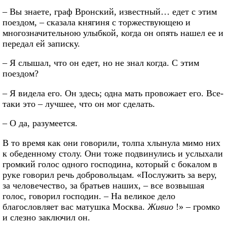
– Вы знаете, граф Вронский, известный… едет с этим
поездом, – сказала княгиня с торжествующею и
многозначительною улыбкой, когда он опять нашел ее и
передал ей записку.
– Я слышал, что он едет, но не знал когда. С этим
поездом?
– Я видела его. Он здесь; одна мать провожает его. Все-
таки это – лучшее, что он мог сделать.
– О да, разумеется.
В то время как они говорили, толпа хлынула мимо них
к обеденному столу. Они тоже подвинулись и услыхали
громкий голос одного господина, который с бокалом в
руке говорил речь добровольцам. «Послужить за веру,
за человечество, за братьев наших, – все возвышая
голос, говорил господин. – На великое дело
благословляет вас матушка Москва.
Живио
!» – громко
и слезно заключил он.