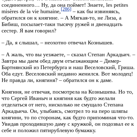
соединенного… Ну, да она поймет! Знаете, les petites
[286]
misères de la vie humaine,
– как бы извиняясь,
обратился он к княгине. – А Мягкая-то, не Лиза, а
Бибиш, посылает-таки тысячу ружей и двенадцать
сестер. Я вам говорил?
– Да, я слышал, – неохотно отвечал Кознышев.
– А жаль, что вы уезжаете, – сказал Степан Аркадьич. –
Завтра мы даем обед двум отъезжающим – Димер-
Бартнянский из Петербурга и наш Веселовский, Гриша.
Оба едут. Веселовский недавно женился. Вот молодец!
Не правда ли, княгиня? – обратился он к даме.
Княгиня, не отвечая, посмотрела на Кознышева. Но то,
что Сергей Иваныч и княгиня как будто желали
отделаться от него, нисколько не смущало Степана
Аркадьича. Он, улыбаясь, смотрел то на перо шляпы
княгини, то по сторонам, как будто припоминая что-то.
Увидав проходившую даму с кружкой, он подозвал ее к
себе и положил пятирублевую бумажку.