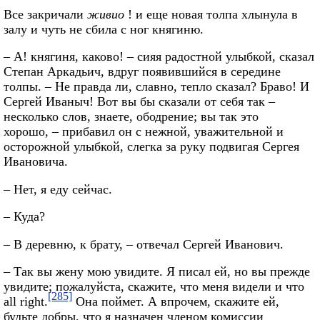
Все закричали
живио
! и еще новая толпа хлынула в
залу и чуть не сбила с ног княгиню.
– А! княгиня, каково! – сияя радостной улыбкой, сказал
Степан Аркадьич, вдруг появившийся в середине
толпы. – Не правда ли, славно, тепло сказал? Браво! И
Сергей Иваныч! Вот вы бы сказали от себя так –
несколько слов, знаете, ободрение; вы так это
хорошо, – прибавил он с нежной, уважительной и
осторожной улыбкой, слегка за руку подвигая Сергея
Ивановича.
– Нет, я еду сейчас.
– Куда?
– В деревню, к брату, – отвечал Сергей Иванович.
– Так вы жену мою увидите. Я писал ей, но вы прежде
увидите; пожалуйста, скажите, что меня видели и что
[285]
all right.
Она поймет. А впрочем, скажите ей,
будьте добры, что я назначен членом комиссии