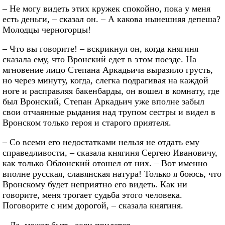
– Не могу видеть этих кружек спокойно, пока у меня
есть деньги, – сказал он. – А какова нынешняя депеша?
Молодцы черногорцы!
– Что вы говорите! – вскрикнул он, когда княгиня
сказала ему, что Вронский едет в этом поезде. На
мгновение лицо Степана Аркадьича выразило грусть,
но через минуту, когда, слегка подрагивая на каждой
ноге и расправляя бакенбарды, он вошел в комнату, где
был Вронский, Степан Аркадьич уже вполне забыл
свои отчаянные рыдания над трупом сестры и видел в
Вронском только героя и старого приятеля.
– Со всеми его недостатками нельзя не отдать ему
справедливости, – сказала княгиня Сергею Ивановичу,
как только Облонский отошел от них. – Вот именно
вполне русская, славянская натура! Только я боюсь, что
Вронскому будет неприятно его видеть. Как ни
говорите, меня трогает судьба этого человека.
Поговорите с ним дорогой, – сказала княгиня.
– Да, может быть, если придется.