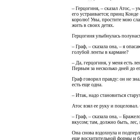
– Герцогиня, – сказал Атос, – 
его устраивается; принц Конде
королю! Увы, простите мою слаб
жить в своих детях.
Герцогиня улыбнулась полуна
– Граф, – сказала она, – я опа
голубой ленты в кармане?
– Да, герцогиня, у меня есть 
Первым за несколько дней до е
Граф говорил правду: он не зна
есть еще одна.
– Итак, надо становиться стару
Атос взял ее руку и поцеловал. 
– Граф, – сказала она, – Браже
вкусом; там, должно быть, лес, 
Она снова вздохнула и подперл
еще восхитительной формы и б