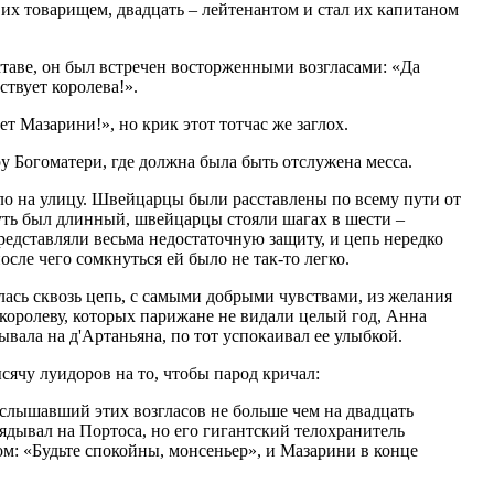
 их товарищем, двадцать – лейтенантом и стал их капитаном
ставе, он был встречен восторженными возгласами: «Да
ствует королева!».
ет Мазарини!», но крик этот тотчас же заглох.
у Богоматери, где должна была быть отслужена месса.
о на улицу. Швейцарцы были расставлены по всему пути от
ть был длинный, швейцарцы стояли шагах в шести –
представляли весьма недостаточную защиту, и цепь нередко
осле чего сомкнуться ей было не так-то легко.
ась сквозь цепь, с самыми добрыми чувствами, из желания
 королеву, которых парижане не видали целый год, Анна
ывала на д'Артаньяна, по тот успокаивал ее улыбкой.
ячу луидоров на то, чтобы парод кричал:
 слышавший этих возгласов не больше чем на двадцать
лядывал на Портоса, но его гигантский телохранитель
м: «Будьте спокойны, монсеньер», и Мазарини в конце