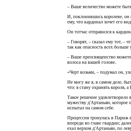
– Ваше величество можете быть 
И, поклонившись королеве, он
ему, что кардинал хочет его ви
Он тотчас отправился к кардин
– Говорят, – сказал ему тот, – 
так как опасность всех больше 
– Ваше преосвященство можете 
волоса на вашей голове.
«Черт возьми, – подумал он, ух
Не могу же я, в самом деле, бы
что: я стану охранять короля, 
Такое решение удовлетворило вс
мужеству д'Артаньян, которое о
испытал на самом себе.
Процессия тронулась в Париж в
впереди во главе гвардии; дал
ехал верхом д'Артаньян, по лев