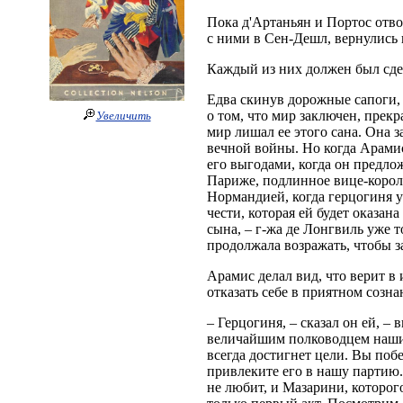
Пока д'Артаньян и Портос отв
с ними в Сен-Дешл, вернулись
Каждый из них должен был сдел
Едва скинув дорожные сапоги,
о том, что мир заключен, прекр
Увеличить
мир лишал ее этого сана. Она з
вечной войны. Но когда Арамис
его выгодами, когда он предло
Париже, подлинное вице-короле
Нормандией, когда герцогиня у
чести, которая ей будет оказа
сына, – г-жа де Лонгвиль уже 
продолжала возражать, чтобы за
Арамис делал вид, что верит в 
отказать себе в приятном созна
– Герцогиня, – сказал он ей, –
величайшим полководцем наших
всегда достигнет цели. Вы поб
привлеките его в нашу партию.
не любит, и Мазарини, которог