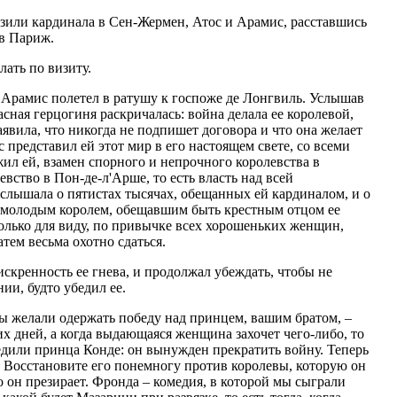
озили кардинала в Сен-Жермен, Атос и Арамис, расставшись
 в Париж.
ать по визиту.
 Арамис полетел в ратушу к госпоже де Лонгвиль. Услышав
асная герцогиня раскричалась: война делала ее королевой,
аявила, что никогда не подпишет договора и что она желает
 представил ей этот мир в его настоящем свете, со всеми
жил ей, взамен спорного и непрочного королевства в
вство в Пон-де-л'Арше, то есть власть над всей
слышала о пятистах тысячах, обещанных ей кардиналом, и о
на молодым королем, обещавшим быть крестным отцом ее
только для виду, по привычке всех хорошеньких женщин,
тем весьма охотно сдаться.
искренность ее гнева, и продолжал убеждать, чтобы не
нии, будто убедил ее.
 вы желали одержать победу над принцем, вашим братом, –
 дней, а когда выдающаяся женщина захочет чего-либо, то
едили принца Конде: он вынужден прекратить войну. Теперь
 Восстановите его понемногу против королевы, которую он
о он презирает. Фронда – комедия, в которой мы сыграли