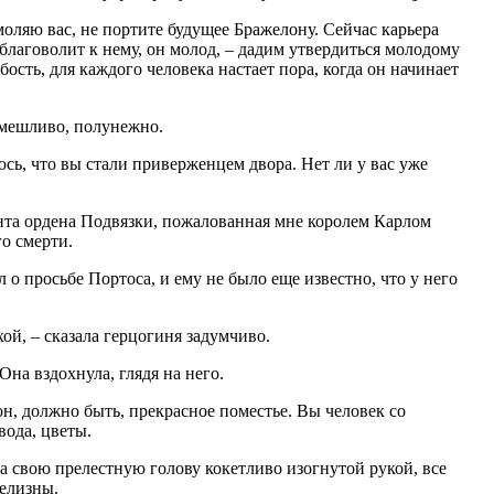
умоляю вас, не портите будущее Бражелону. Сейчас карьера
 благоволит к нему, он молод, – дадим утвердиться молодому
ость, для каждого человека настает пора, когда он начинает
смешливо, полунежно.
саюсь, что вы стали приверженцем двора. Нет ли у вас уже
лента ордена Подвязки, пожалованная мне королем Карлом
го смерти.
л о просьбе Портоса, и ему не было еще известно, что у него
хой, – сказала герцогиня задумчиво.
Она вздохнула, глядя на него.
лон, должно быть, прекрасное поместье. Вы человек со
вода, цветы.
а свою прелестную голову кокетливо изогнутой рукой, все
елизны.