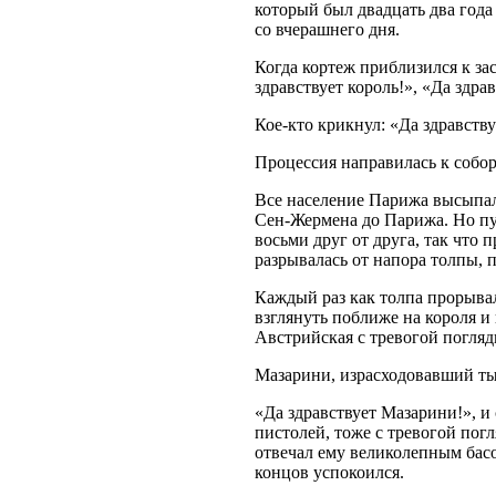
который был двадцать два года
со вчерашнего дня.
Когда кортеж приблизился к за
здравствует король!», «Да здрав
Кое-кто крикнул: «Да здравству
Процессия направилась к собор
Все население Парижа высыпал
Сен-Жермена до Парижа. Но пу
восьми друг от друга, так что 
разрывалась от напора толпы, п
Каждый раз как толпа прорывал
взглянуть поближе на короля и
Австрийская с тревогой погляд
Мазарини, израсходовавший тыс
«Да здравствует Мазарини!», и
пистолей, тоже с тревогой пог
отвечал ему великолепным басо
концов успокоился.