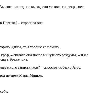
 Вы еще никогда не выглядели моложе и прекраснее.
 в Париже? – спросила она.
сторию Эдипа, то я хорошо ее помню.
 граф, – сказала она после минутного раздумья, – и я с
сяц в Бражелоне.
будет много завистников? – спросил любезно Атос.
о, под именем Мары Мишон.
себе.