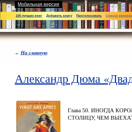
Мобильная версия
100 лучших книг
Добавить книгу
Проголосовать
Список кандид
На главную
←
Александр Дюма «Двад
Глава 50. ИНОГДА КО
СТОЛИЦУ, ЧЕМ ВЫЕХАТ