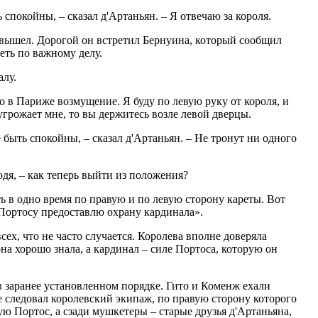
спокойны, – сказал д'Артаньян. – Я отвечаю за короля.
 вышел. Дорогой он встретил Бернуина, который сообщил
деть по важному делу.
алу.
что в Париже возмущение. Я буду по левую руку от короля, и
угрожает мне, то вы держитесь возле левой дверцы.
быть спокойны, – сказал д'Артаньян. – Не тронут ни одного
одя, – как теперь выйти из положения?
ть в одно время по правую и по левую сторону кареты. Вот
а Портосу предоставлю охрану кардинала».
ех, что не часто случается. Королева вполне доверяла
на хорошо знала, а кардинал – силе Портоса, которую он
 заранее установленном порядке. Гито и Коменж ехали
ее следовал королевский экипаж, по правую сторону которого
ую Портос, а сзади мушкетеры – старые друзья д'Артаньяна,