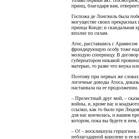
только первый акт. Посмотрим, 
принц, благодаря вам, отвернет
Госпожа де Лонгвиль была поб
могуществе своих прекрасных г
принца Конде; и скандальная хр
вполне по силам.
Атос, расставшись с Арамисом 
фрондирующую особу тоже надо 
молодую соперницу. В договор 
губернатором никакой провинци
матерью, то разве что внука и
Поэтому при первых же словах 
логичные доводы Атоса, доказ
настаивала на ее продолжении.
– Прелестный друг мой, – сказал
войны, и, кроме вас и коадъюто
ссылки, как то было при Людо
для нас кончилась, и вашим пр
котором, пока вы будете в нем, 
– О! – воскликнула герцогиня. 
неблагодарной королеве и ее в