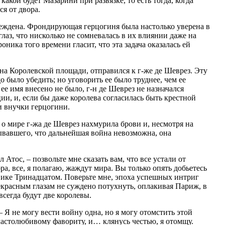
какой будет Мазарини при развязке, то есть тогда, когда
ся от двора.
еждена. Фрондирующая герцогиня была настолько уверена в
лаз, что нисколько не сомневалась в их влиянии даже на
оника того времени гласит, что эта задача оказалась ей
на Королевской площади, отправился к г-же де Шеврез. Эту
было убедить; но уговорить ее было труднее, чем ее
ее имя внесено не было, г-н де Шеврез не назначался
и, и, если бы даже королева согласилась быть крестной
ли внучки герцогини.
о мире г-жа де Шеврез нахмурила брови и, несмотря на
ывавшего, что дальнейшая война невозможна, она
 Атос, – позвольте мне сказать вам, что все устали от
ра, все, я полагаю, жаждут мира. Вы только опять добьетесь
вике Тринадцатом. Поверьте мне, эпоха успешных интриг
екрасным глазам не суждено потухнуть, оплакивая Париж, в
всегда будут две королевы.
– Я не могу вести войну одна, но я могу отомстить этой
ластолюбивому фавориту, и… клянусь честью, я отомщу.