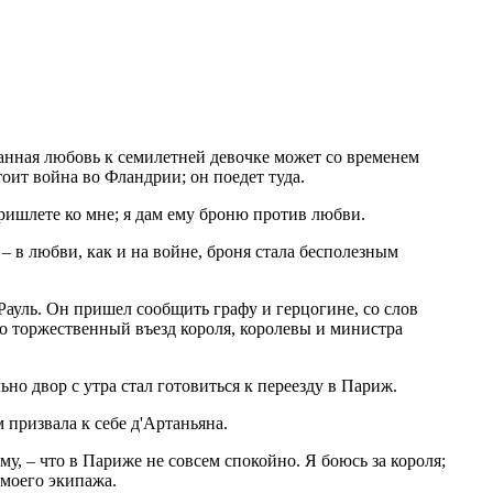
ранная любовь к семилетней девочке может со временем
тоит война во Фландрии; он поедет туда.
пришлете ко мне; я дам ему броню против любви.
, – в любви, как и на войне, броня стала бесполезным
Рауль. Он пришел сообщить графу и герцогине, со слов
что торжественный въезд короля, королевы и министра
но двор с утра стал готовиться к переезду в Париж.
 призвала к себе д'Артаньяна.
ему, – что в Париже не совсем спокойно. Я боюсь за короля;
 моего экипажа.