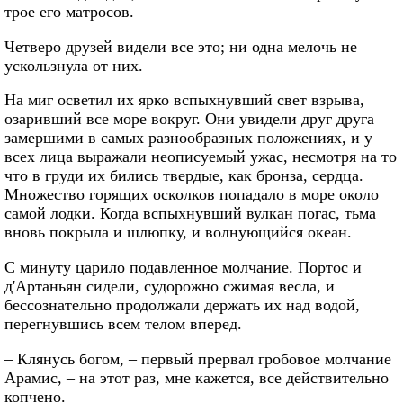
трое его матросов.
Четверо друзей видели все это; ни одна мелочь не
ускользнула от них.
На миг осветил их ярко вспыхнувший свет взрыва,
озаривший все море вокруг. Они увидели друг друга
замершими в самых разнообразных положениях, и у
всех лица выражали неописуемый ужас, несмотря на то
что в груди их бились твердые, как бронза, сердца.
Множество горящих осколков попадало в море около
самой лодки. Когда вспыхнувший вулкан погас, тьма
вновь покрыла и шлюпку, и волнующийся океан.
С минуту царило подавленное молчание. Портос и
д'Артаньян сидели, судорожно сжимая весла, и
бессознательно продолжали держать их над водой,
перегнувшись всем телом вперед.
– Клянусь богом, – первый прервал гробовое молчание
Арамис, – на этот раз, мне кажется, все действительно
копчено.