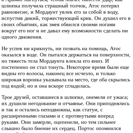
шлюпка получила страшный толчок, Атос потерял
равновесие, и Мордаунт увлек его за собой в воду,
испустив дикий, торжествующий крик. Он душил его в
своих объятиях, как змея обвился своими ногами
вокруг его ног и не давал ему возможности сделать ни
одного движения.
Не успев ни крикнуть, ни позвать на помощь, Атос
оказался в воде. Он пытался держаться на поверхности,
но тяжесть тела Мордаунта влекла его вниз. И
постепенно он стал тонуть. Некоторое время были еще
видны его волосы, наконец все исчезло, и только
широкая воронка указывала на место, где оба скрылись
под водой; но и она вскоре сгладилась.
Трое друзей, оставшиеся в шлюпке, онемели от ужаса;
их душили негодование и отчаянье. Они приподнялись
и так и остались неподвижны, как статуи, с
расширенными глазами и с протянутыми вперед
руками. Они замерли, оцепенели, но тем сильнее
слышно было биение их сердец. Портос опомнился