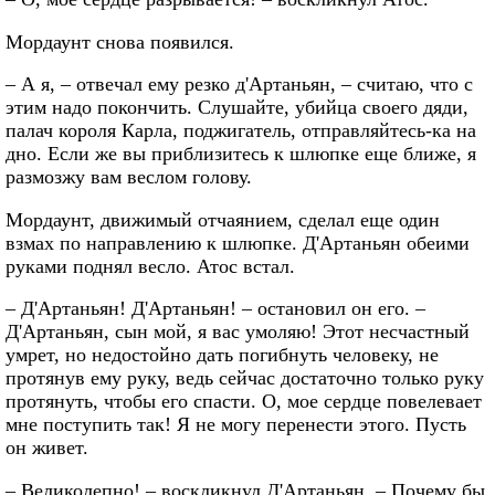
Мордаунт снова появился.
– А я, – отвечал ему резко д'Артаньян, – считаю, что с
этим надо покончить. Слушайте, убийца своего дяди,
палач короля Карла, поджигатель, отправляйтесь-ка на
дно. Если же вы приблизитесь к шлюпке еще ближе, я
размозжу вам веслом голову.
Мордаунт, движимый отчаянием, сделал еще один
взмах по направлению к шлюпке. Д'Артаньян обеими
руками поднял весло. Атос встал.
– Д'Артаньян! Д'Артаньян! – остановил он его. –
Д'Артаньян, сын мой, я вас умоляю! Этот несчастный
умрет, но недостойно дать погибнуть человеку, не
протянув ему руку, ведь сейчас достаточно только руку
протянуть, чтобы его спасти. О, мое сердце повелевает
мне поступить так! Я не могу перенести этого. Пусть
он живет.
– Великолепно! – воскликнул Д'Артаньян. – Почему бы