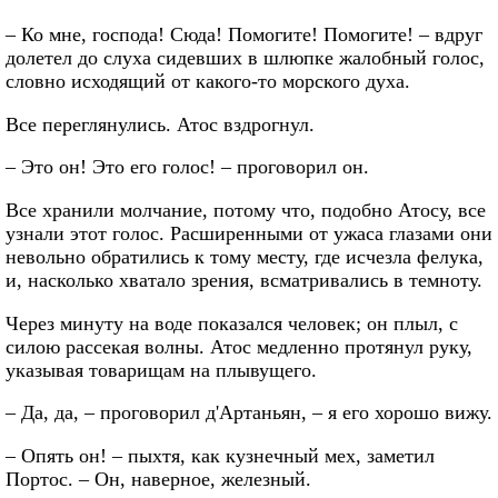
– Ко мне, господа! Сюда! Помогите! Помогите! – вдруг
долетел до слуха сидевших в шлюпке жалобный голос,
словно исходящий от какого-то морского духа.
Все переглянулись. Атос вздрогнул.
– Это он! Это его голос! – проговорил он.
Все хранили молчание, потому что, подобно Атосу, все
узнали этот голос. Расширенными от ужаса глазами они
невольно обратились к тому месту, где исчезла фелука,
и, насколько хватало зрения, всматривались в темноту.
Через минуту на воде показался человек; он плыл, с
силою рассекая волны. Атос медленно протянул руку,
указывая товарищам на плывущего.
– Да, да, – проговорил д'Артаньян, – я его хорошо вижу.
– Опять он! – пыхтя, как кузнечный мех, заметил
Портос. – Он, наверное, железный.