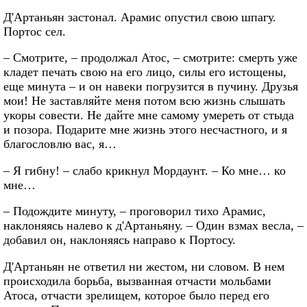
Д'Артаньян застонал. Арамис опустил свою шпагу.
Портос сел.
– Смотрите, – продолжал Атос, – смотрите: смерть уже
кладет печать свою на его лицо, силы его истощены,
еще минута – и он навеки погрузится в пучину. Друзья
мои! Не заставляйте меня потом всю жизнь слышать
укоры совести. Не дайте мне самому умереть от стыда
и позора. Подарите мне жизнь этого несчастного, и я
благословлю вас, я…
– Я гибну! – слабо крикнул Мордаунт. – Ко мне… ко
мне…
– Подождите минуту, – проговорил тихо Арамис,
наклоняясь налево к д'Артаньяну. – Один взмах весла, –
добавил он, наклоняясь направо к Портосу.
Д'Артаньян не ответил ни жестом, ни словом. В нем
происходила борьба, вызванная отчасти мольбами
Атоса, отчасти зрелищем, которое было перед его