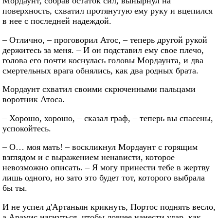
Мордаунт, собрав остаток сил, вынырнул на
поверхность, схватил протянутую ему руку и вцепился
в нее с последней надеждой.
– Отлично, – проговорил Атос, – теперь другой рукой
держитесь за меня. – И он подставил ему свое плечо,
голова его почти коснулась головы Мордаунта, и два
смертельных врага обнялись, как два родных брата.
Мордаунт схватил своими скрюченными пальцами
воротник Атоса.
– Хорошо, хорошо, – сказал граф, – теперь вы спасены,
успокойтесь.
– О… моя мать! – воскликнул Мордаунт с горящим
взглядом и с выражением ненависти, которое
невозможно описать. – Я могу принести тебе в жертву
лишь одного, но зато это будет тот, которого выбрала
бы ты.
И не успел д'Артаньян крикнуть, Портос поднять весло,
а Арамис нагнуться, чтобы ловчее нанести удар, как