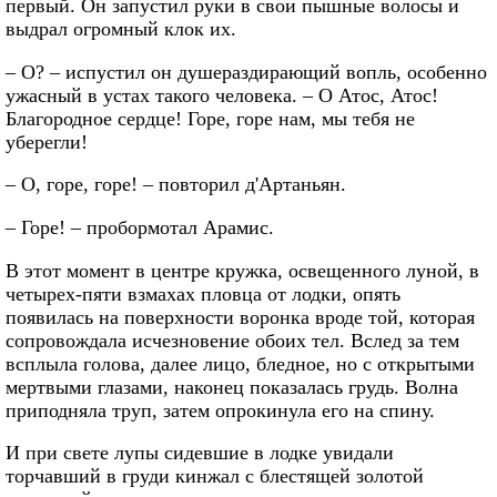
первый. Он запустил руки в свои пышные волосы и
выдрал огромный клок их.
– О? – испустил он душераздирающий вопль, особенно
ужасный в устах такого человека. – О Атос, Атос!
Благородное сердце! Горе, горе нам, мы тебя не
уберегли!
– О, горе, горе! – повторил д'Артаньян.
– Горе! – пробормотал Арамис.
В этот момент в центре кружка, освещенного луной, в
четырех-пяти взмахах пловца от лодки, опять
появилась на поверхности воронка вроде той, которая
сопровождала исчезновение обоих тел. Вслед за тем
всплыла голова, далее лицо, бледное, но с открытыми
мертвыми глазами, наконец показалась грудь. Волна
приподняла труп, затем опрокинула его на спину.
И при свете лупы сидевшие в лодке увидали
торчавший в груди кинжал с блестящей золотой