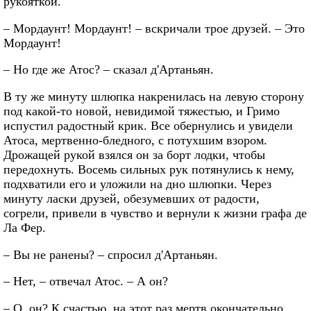
рукояткой.
– Мордаунт! Мордаунт! – вскричали трое друзей. – Это
Мордаунт!
– Но где же Атос? – сказал д'Артаньян.
В ту же минуту шлюпка накренилась на левую сторону
под какой-то новой, невидимой тяжестью, и Гримо
испустил радостный крик. Все обернулись и увидели
Атоса, мертвенно-бледного, с потухшим взором.
Дрожащей рукой взялся он за борт лодки, чтобы
передохнуть. Восемь сильных рук потянулись к нему,
подхватили его и уложили на дно шлюпки. Через
минуту ласки друзей, обезумевших от радости,
согрели, привели в чувство и вернули к жизни графа де
Ла Фер.
– Вы не ранены? – спросил д'Артаньян.
– Нет, – отвечал Атос. – А он?
– О, он? К счастью, на этот раз мертв окончательно.