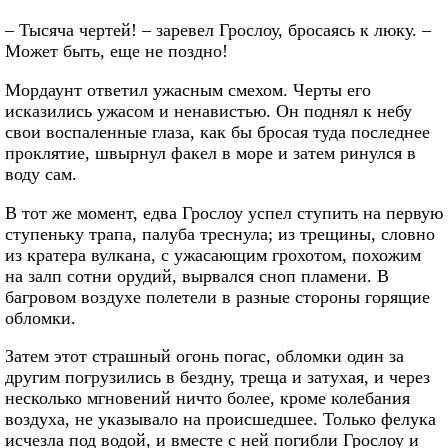
– Тысяча чертей! – заревел Грослоу, бросаясь к люку. –
Может быть, еще не поздно!
Мордаунт ответил ужасным смехом. Черты его
исказились ужасом и ненавистью. Он поднял к небу
свои воспаленные глаза, как бы бросая туда последнее
проклятие, швырнул факел в море и затем ринулся в
воду сам.
В тот же момент, едва Грослоу успел ступить на первую
ступеньку трапа, палуба треснула; из трещины, словно
из кратера вулкана, с ужасающим грохотом, похожим
на залп сотни орудий, вырвался сноп пламени. В
багровом воздухе полетели в разные стороны горящие
обломки.
Затем этот страшный огонь погас, обломки один за
другим погрузились в бездну, треща и затухая, и через
несколько мгновений ничто более, кроме колебания
воздуха, не указывало на происшедшее. Только фелука
исчезла под водой, и вместе с ней погибли Грослоу и