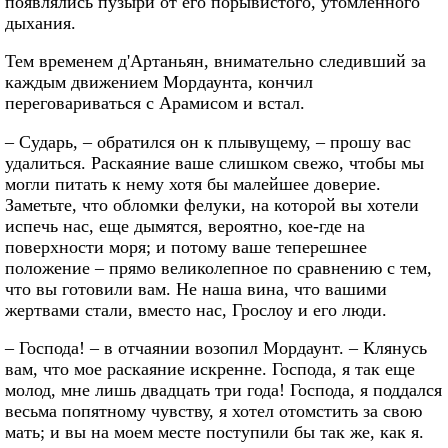
появлялись пузыри от его порывистого, утомленного
дыхания.
Тем временем д'Артаньян, внимательно следивший за
каждым движением Мордаунта, кончил
переговариваться с Арамисом и встал.
– Сударь, – обратился он к плывущему, – прошу вас
удалиться. Раскаяние ваше слишком свежо, чтобы мы
могли питать к нему хотя бы малейшее доверие.
Заметьте, что обломки фелуки, на которой вы хотели
испечь нас, еще дымятся, вероятно, кое-где на
поверхности моря; и потому ваше теперешнее
положение – прямо великолепное по сравнению с тем,
что вы готовили вам. Не наша вина, что вашими
жертвами стали, вместо нас, Грослоу и его люди.
– Господа! – в отчаянии возопил Мордаунт. – Клянусь
вам, что мое раскаяние искренне. Господа, я так еще
молод, мне лишь двадцать три года! Господа, я поддался
весьма попятному чувству, я хотел отомстить за свою
мать; и вы на моем месте поступили бы так же, как я.