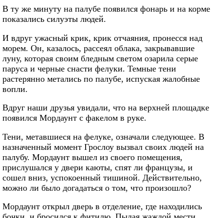
В ту же минуту на палубе появился фонарь и на корме
показались силуэты людей.
И вдруг ужасный крик, крик отчаяния, пронесся над
морем. Он, казалось, рассеял облака, закрывавшие
луну, которая своим бледным светом озарила серые
паруса и черные снасти фелуки. Темные тени
растерянно метались по палубе, испуская жалобные
вопли.
Вдруг наши друзья увидали, что на верхней площадке
появился Мордаунт с факелом в руке.
Тени, метавшиеся на фелуке, означали следующее. В
назначенный момент Грослоу вызвал своих людей на
палубу. Мордаунт вышел из своего помещения,
прислушался у двери каюты, спят ли французы, и
сошел вниз, успокоенный тишиной. Действительно,
можно ли было догадаться о том, что произошло?
Мордаунт открыл дверь в отделение, где находились
бочки, и бросился к фитилю. Пылая жаждой мести,