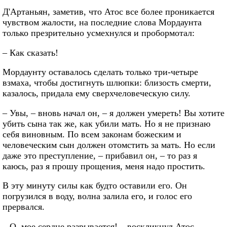
Д'Артаньян, заметив, что Атос все более проникается
чувством жалости, на последние слова Мордаунта
только презрительно усмехнулся и пробормотал:
– Как сказать!
Мордаунту оставалось сделать только три-четыре
взмаха, чтобы достигнуть шлюпки: близость смерти,
казалось, придала ему сверхчеловеческую силу.
– Увы, – вновь начал он, – я должен умереть! Вы хотите
убить сына так же, как убили мать. Но я не признаю
себя виновным. По всем законам божеским и
человеческим сын должен отомстить за мать. Но если
даже это преступление, – прибавил он, – то раз я
каюсь, раз я прошу прощения, меня надо простить.
В эту минуту силы как будто оставили его. Он
погрузился в воду, волна залила его, и голос его
прервался.
– О, мое сердце разрывается! – воскликнул Атос.