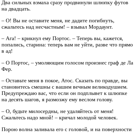
Два сильных взмаха сразу продвинули шлюпку футов
на двадцать.
– О! Вы не оставите меня, не дадите погибнуть,
сжальтесь над несчастным! – взывал Мордаунт.
– Ага! – крикнул ему Портос. – Теперь вы, кажется,
попались, старина: теперь вам не уйти, разве что прямо
в ад!
– О Портос, – умоляющим голосом произнес граф де Ла
Фер.
– Оставьте меня в покое, Атос. Сказать по правде, вы
становитесь смешны с вашим вечным великодушием.
Предупреждаю вас, что если он подплывет к шлюпке
на десять шагов, я размозжу ему веслом голову.
– О, будьте милосердны, не удаляйтесь от меня!
Сжальтесь надо мной! – кричал молодой человек.
Порою волна заливала его с головой, и на поверхности