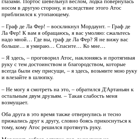
глазами. Портос шевельнул веслом, лодка повернулась
носом в другую сторону, и вследствие этого Атос
приблизился к утопающему.
– Граф де Ла Фер! – воскликнул Мордаунт. – Граф де
Ла Фер! К вам я обращаюсь, я вас умоляю: сжальтесь
надо мной… Где вы, граф де Ла Фер? Я не вижу вас
больше… я умираю… Спасите… Ко мне…
– Я здесь, – проговорил Атос, наклоняясь и протягивая
руку с тем достоинством и благородством, которые
всегда были ему присущи, – я здесь, возьмите мою руку
и влезайте в шлюпку.
– Не могу я смотреть на это, – обратился Д'Артаньян к
остальным двум друзьям. – Такая слабость меня
возмущает.
Оба друга в это время также отвернулись и тесно
прижались друг к другу, словно боясь прикоснуться к
тому, кому Атос решился протянуть руку.