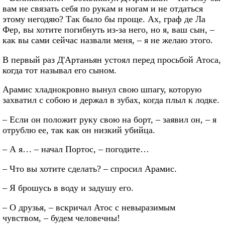
вам не связать себя по рукам и ногам и не отдаться
этому негодяю? Так было бы проще. Ах, граф де Ла
Фер, вы хотите погибнуть из-за него, но я, ваш сын, –
как вы сами сейчас назвали меня, – я не желаю этого.
В первый раз Д'Артаньян устоял перед просьбой Атоса,
когда тот называл его сыном.
Арамис хладнокровно вынул свою шпагу, которую
захватил с собою и держал в зубах, когда плыл к лодке.
– Если он положит руку свою на борт, – заявил он, – я
отрублю ее, так как он низкий убийца.
– А я… – начал Портос, – погодите…
– Что вы хотите сделать? – спросил Арамис.
– Я брошусь в воду и задушу его.
– О друзья, – вскричал Атос с невыразимым
чувством, – будем человечны!