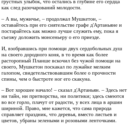
грустных улыбок, что остались в глубине его сердца
как след разочарований молодости.
– А вы, мужичье, – продолжал Мушкетон, –
оставайтесь при его сиятельстве графе д'Артаньяне и
постарайтесь как можно лучше служить ему, пока я
съезжу доложить монсеньеру о его приезде.
И, взобравшись при помощи двух сердобольных душ
на своего дородного коня, в то время как более
расторопный Планше вскочил без чужой помощи на
своего, Мушкетон поскакал по лужайке мелким
галопом, свидетельствовавшим более о прочности
спины, чем о быстроте ног его скакуна.
– Вот хорошее начало! – сказал д'Артаньян. – Здесь нет
ни тайн, ни притворства, ни политики; здесь смеются
во все горло, плачут от радости, у всех лица в аршин
шириной. Право, мне кажется, что сама природа
справляет праздник, что деревья, вместо листьев и
цветов, убраны зелеными и розовыми ленточками.