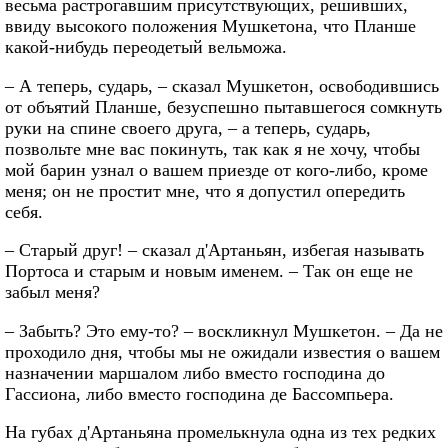
весьма растрогавшим присутствующих, решивших,
ввиду высокого положения Мушкетона, что Планше
какой-нибудь переодетый вельможа.
– А теперь, сударь, – сказал Мушкетон, освободившись
от объятий Планше, безуспешно пытавшегося сомкнуть
руки на спине своего друга, – а теперь, сударь,
позвольте мне вас покинуть, так как я не хочу, чтобы
мой барин узнал о вашем приезде от кого-либо, кроме
меня; он не простит мне, что я допустил опередить
себя.
– Старый друг! – сказал д'Артаньян, избегая называть
Портоса и старым и новым именем. – Так он еще не
забыл меня?
– Забыть? Это ему-то? – воскликнул Мушкетон. – Да не
проходило дня, чтобы мы не ожидали известия о вашем
назначении маршалом либо вместо господина до
Гассиона, либо вместо господина де Бассомпьера.
На губах д'Артаньяна промелькнула одна из тех редких