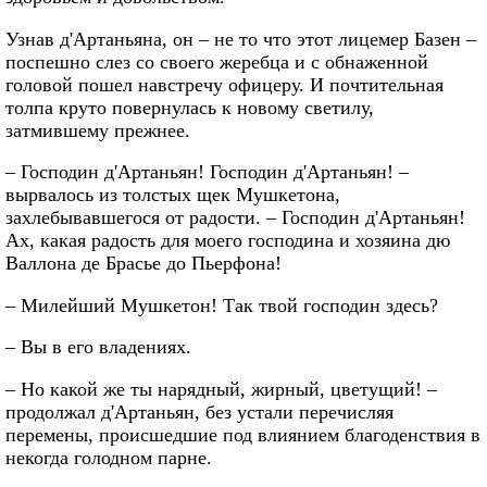
Узнав д'Артаньяна, он – не то что этот лицемер Базен –
поспешно слез со своего жеребца и с обнаженной
головой пошел навстречу офицеру. И почтительная
толпа круто повернулась к новому светилу,
затмившему прежнее.
– Господин д'Артаньян! Господин д'Артаньян! –
вырвалось из толстых щек Мушкетона,
захлебывавшегося от радости. – Господин д'Артаньян!
Ах, какая радость для моего господина и хозяина дю
Валлона де Брасье до Пьерфона!
– Милейший Мушкетон! Так твой господин здесь?
– Вы в его владениях.
– Но какой же ты нарядный, жирный, цветущий! –
продолжал д'Артаньян, без устали перечисляя
перемены, происшедшие под влиянием благоденствия в
некогда голодном парне.