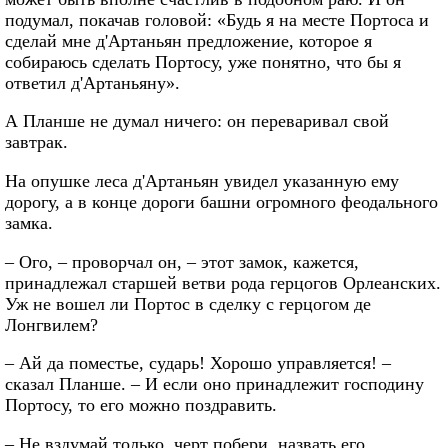
подумал, покачав головой: «Будь я на месте Портоса и
сделай мне д'Артаньян предложение, которое я
собираюсь сделать Портосу, уже понятно, что бы я
ответил д'Артаньяну».
А Планше не думал ничего: он переваривал свой
завтрак.
На опушке леса д'Артаньян увидел указанную ему
дорогу, а в конце дороги башни огромного феодального
замка.
– Ого, – проворчал он, – этот замок, кажется,
принадлежал старшей ветви рода герцогов Орлеанских.
Уж не вошел ли Портос в сделку с герцогом де
Лонгвилем?
– Ай да поместье, сударь! Хорошо управляется! –
сказал Планше. – И если оно принадлежит господину
Портосу, то его можно поздравить.
– Не вздумай только, черт побери, назвать его