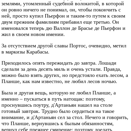
землями, утомленный судебной волокитой, в которой
он ровно ничего не понимал, он, чтобы покончить с
ней, просто купил Пьерфон и таким-то путем к своим
двум прежним фамилиям прибавил еще третью. Он
именовался теперь дю Валлон де Брасье де Пьерфон и
жил в своем новом имении.
За отсутствием другой славы Портос, очевидно, метил
в маркизы Карабасы.
Приходилось опять пережидать до завтра. Лошади
сделали за день десять миль и очень устали. Правда,
можно было взять других, но предстояло ехать лесом, а
Планше, как нам известно, не любил лесов ночью.
Была и другая вещь, которую не любил Планше, а
именно – пускаться в путь натощак: поэтому,
проснувшись поутру, д'Артаньян нашел на столе
готовый завтрак. Трудно было сердиться на такое
внимание, и д'Артаньян сел за стол. Нечего и говорить,
что Планше, вернувшись к былым обязанностям,
вернул себе прежнее смирение; поэтому доедать