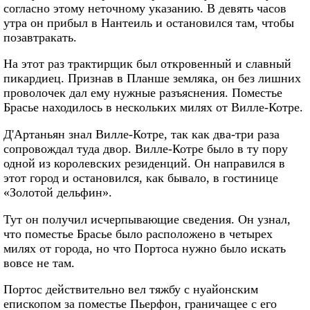
согласно этому неточному указанию. В девять часов
утра он прибыл в Нантеиль и остановился там, чтобы
позавтракать.
На этот раз трактирщик был откровенный и славный
пикардиец. Признав в Планше земляка, он без лишних
проволочек дал ему нужные разъяснения. Поместье
Брасье находилось в нескольких милях от Вилле-Котре.
Д'Артаньян знал Вилле-Котре, так как два-три раза
сопровождал туда двор. Вилле-Котре было в ту пору
одной из королевских резиденций. Он направился в
этот город и остановился, как бывало, в гостинице
«Золотой дельфин».
Тут он получил исчерпывающие сведения. Он узнал,
что поместье Брасье было расположено в четырех
милях от города, но что Портоса нужно было искать
вовсе не там.
Портос действительно вел тяжбу с нуайонским
епископом за поместье Пьерфон, граничащее с его