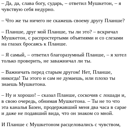
– Да, да, слава богу, сударь, – ответил Мушкетон, – я
чувствую себя недурно.
– Что же ты ничего не скажешь своему другу Планше?
– Планше, друг мой Планше, ты ли это? – вскричал
Мушкетон, с распростертыми объятиями и со слезами
на глазах бросаясь к Планше.
– Я самый, – ответил благоразумный Планше, – я хотел
только проверить, не заважничал ли ты.
– Важничать перед старым другом! Нет, Планше,
никогда! Ты этого и сам не думаешь, или плохо ты
знаешь Мушкетона.
– Ну и хорошо! – сказал Планше, соскочив с лошади и,
в свою очередь, обнимая Мушкетона. – Ты не то что
эта каналья Базен, продержавший меня два часа в сарае
и даже не подавший вида, что он знаком со мной.
И Планше с Мушкетоном расцеловались с чувством,