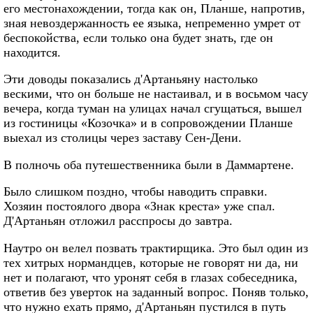
его местонахождении, тогда как он, Планше, напротив,
зная невоздержанность ее языка, непременно умрет от
беспокойства, если только она будет знать, где он
находится.
Эти доводы показались д'Артаньяну настолько
вескими, что он больше не настаивал, и в восьмом часу
вечера, когда туман на улицах начал сгущаться, вышел
из гостиницы «Козочка» и в сопровождении Планше
выехал из столицы через заставу Сен-Дени.
В полночь оба путешественника были в Даммартене.
Было слишком поздно, чтобы наводить справки.
Хозяин постоялого двора «Знак креста» уже спал.
Д'Артаньян отложил расспросы до завтра.
Наутро он велел позвать трактирщика. Это был один из
тех хитрых нормандцев, которые не говорят ни да, ни
нет и полагают, что уронят себя в глазах собеседника,
ответив без уверток на заданный вопрос. Поняв только,
что нужно ехать прямо, д'Артаньян пустился в путь