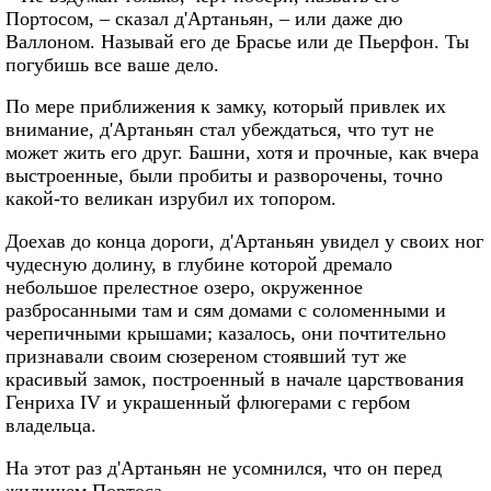
Портосом, – сказал д'Артаньян, – или даже дю
Валлоном. Называй его де Брасье или де Пьерфон. Ты
погубишь все ваше дело.
По мере приближения к замку, который привлек их
внимание, д'Артаньян стал убеждаться, что тут не
может жить его друг. Башни, хотя и прочные, как вчера
выстроенные, были пробиты и разворочены, точно
какой-то великан изрубил их топором.
Доехав до конца дороги, д'Артаньян увидел у своих ног
чудесную долину, в глубине которой дремало
небольшое прелестное озеро, окруженное
разбросанными там и сям домами с соломенными и
черепичными крышами; казалось, они почтительно
признавали своим сюзереном стоявший тут же
красивый замок, построенный в начале царствования
Генриха IV и украшенный флюгерами с гербом
владельца.
На этот раз д'Артаньян не усомнился, что он перед
жилищем Портоса.