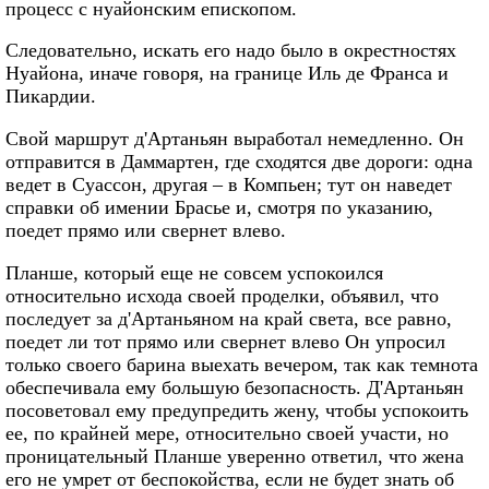
процесс с нуайонским епископом.
Следовательно, искать его надо было в окрестностях
Нуайона, иначе говоря, на границе Иль де Франса и
Пикардии.
Свой маршрут д'Артаньян выработал немедленно. Он
отправится в Даммартен, где сходятся две дороги: одна
ведет в Суассон, другая – в Компьен; тут он наведет
справки об имении Брасье и, смотря по указанию,
поедет прямо или свернет влево.
Планше, который еще не совсем успокоился
относительно исхода своей проделки, объявил, что
последует за д'Артаньяном на край света, все равно,
поедет ли тот прямо или свернет влево Он упросил
только своего барина выехать вечером, так как темнота
обеспечивала ему большую безопасность. Д'Артаньян
посоветовал ему предупредить жену, чтобы успокоить
ее, по крайней мере, относительно своей участи, но
проницательный Планше уверенно ответил, что жена
его не умрет от беспокойства, если не будет знать об