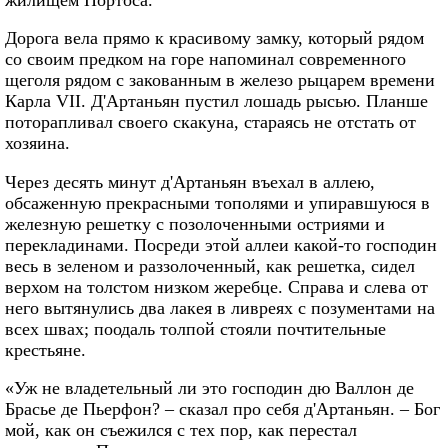
Дорога вела прямо к красивому замку, который рядом
со своим предком на горе напоминал современного
щеголя рядом с закованным в железо рыцарем времени
Карла VII. Д'Артаньян пустил лошадь рысью. Планше
поторапливал своего скакуна, стараясь не отстать от
хозяина.
Через десять минут д'Артаньян въехал в аллею,
обсаженную прекрасными тополями и упиравшуюся в
железную решетку с позолоченными остриями и
перекладинами. Посреди этой аллеи какой-то господин
весь в зеленом и раззолоченный, как решетка, сидел
верхом на толстом низком жеребце. Справа и слева от
него вытянулись два лакея в ливреях с позументами на
всех швах; поодаль толпой стояли почтительные
крестьяне.
«Уж не владетельный ли это господин дю Валлон де
Брасье де Пьерфон? – сказал про себя д'Артаньян. – Бог
мой, как он съежился с тех пор, как перестал