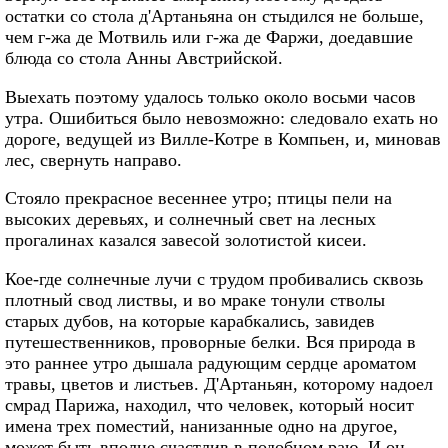
остатки со стола д'Артаньяна он стыдился не больше,
чем г-жа де Мотвиль или г-жа де Фаржи, доедавшие
блюда со стола Анны Австрийской.
Выехать поэтому удалось только около восьми часов
утра. Ошибиться было невозможно: следовало ехать но
дороге, ведущей из Вилле-Котре в Компьен, и, миновав
лес, свернуть направо.
Стояло прекрасное весеннее утро; птицы пели на
высоких деревьях, и солнечный свет на лесных
прогалинах казался завесой золотистой кисеи.
Кое-где солнечные лучи с трудом пробивались сквозь
плотный свод листвы, и во мраке тонули стволы
старых дубов, на которые карабкались, завидев
путешественников, проворные белки. Вся природа в
это раннее утро дышала радующим сердце ароматом
травы, цветов и листьев. Д'Артаньян, которому надоел
смрад Парижа, находил, что человек, который носит
имена трех поместий, нанизанные одно на другое,
может быть вполне счастлив в подобном раю. И он