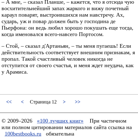
– А мне, – сказал Планше, – кажется, что я отсюда чую
восхитительнейший запах жаркого и вижу почетный
караул поварят, выстроившихся нам навстречу. Ах,
сударь, уж и повар должен быть у господина де
Пьерфона: он ведь любил хорошо покушать еще тогда,
когда именовался всего-навсего Портосом.
– Стой, – сказал д'Артаньян, – ты меня пугаешь! Если
действительность соответствует внешним признакам, я
пропал. Такой счастливый человек никогда не
отступится от своего счастья, и меня ждет неудача, как
у Арамиса.
<<
<
Страница 12
>
>>
© 2009–2026
«100 лучших книг»
При частичном
или полном цитировании материалов сайта ссылка на
100bestbooks.ru
обязательна