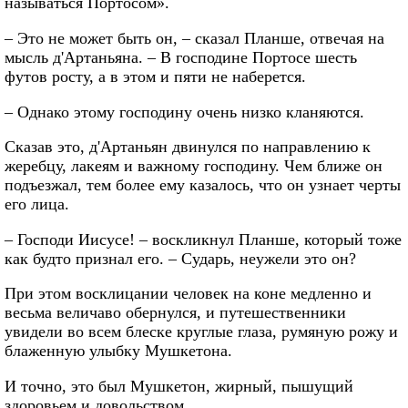
называться Портосом».
– Это не может быть он, – сказал Планше, отвечая на
мысль д'Артаньяна. – В господине Портосе шесть
футов росту, а в этом и пяти не наберется.
– Однако этому господину очень низко кланяются.
Сказав это, д'Артаньян двинулся по направлению к
жеребцу, лакеям и важному господину. Чем ближе он
подъезжал, тем более ему казалось, что он узнает черты
его лица.
– Господи Иисусе! – воскликнул Планше, который тоже
как будто признал его. – Сударь, неужели это он?
При этом восклицании человек на коне медленно и
весьма величаво обернулся, и путешественники
увидели во всем блеске круглые глаза, румяную рожу и
блаженную улыбку Мушкетона.
И точно, это был Мушкетон, жирный, пышущий
здоровьем и довольством.