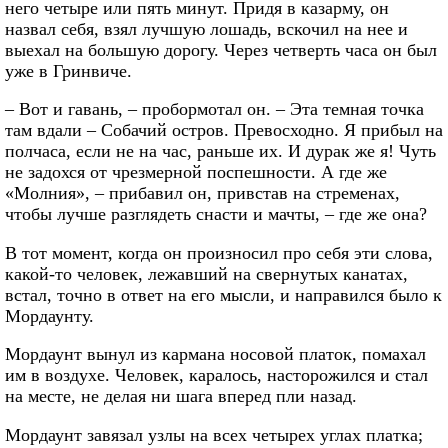
него четыре или пять минут. Придя в казарму, он
назвал себя, взял лучшую лошадь, вскочил на нее и
выехал на большую дорогу. Через четверть часа он был
уже в Гринвиче.
– Вот и гавань, – пробормотал он. – Эта темная точка
там вдали – Собачий остров. Превосходно. Я прибыл на
полчаса, если не на час, раньше их. И дурак же я! Чуть
не задохся от чрезмерной поспешности. А где же
«Молния», – прибавил он, привстав на стременах,
чтобы лучше разглядеть снасти и мачты, – где же она?
В тот момент, когда он произносил про себя эти слова,
какой-то человек, лежавший на свернутых канатах,
встал, точно в ответ на его мысли, и направился было к
Мордаунту.
Мордаунт вынул из кармана носовой платок, помахал
им в воздухе. Человек, каралось, насторожился и стал
на месте, не делая ни шага вперед пли назад.
Мордаунт завязал узлы на всех четырех углах платка;