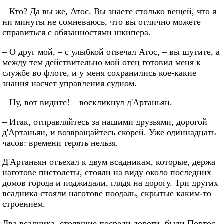
– Кто? Да вы же, Атос. Вы знаете столько вещей, что я
ни минуты не сомневаюсь, что вы отлично можете
справиться с обязанностями шкипера.
– О друг мой, – с улыбкой отвечал Атос, – вы шутите, а
между тем действительно мой отец готовил меня к
службе во флоте, и у меня сохранились кое-какие
знания насчет управления судном.
– Ну, вот видите! – воскликнул д'Артаньян.
– Итак, отправляйтесь за нашими друзьями, дорогой
д'Артаньян, и возвращайтесь скорей. Уже одиннадцать
часов: времени терять нельзя.
Д'Артаньян отъехал к двум всадникам, которые, держа
наготове пистолеты, стояли на виду около последних
домов города и поджидали, глядя на дорогу. Три других
всадника стояли наготове поодаль, скрытые каким-то
строением.
Два всадника, стоявшие посреди дороги, были Портос