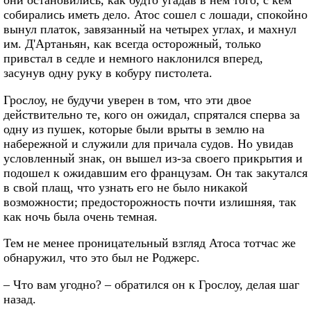
они остановились, как будто угадав в нем того, с кем
собирались иметь дело. Атос сошел с лошади, спокойно
вынул платок, завязанный на четырех углах, и махнул
им. Д'Артаньян, как всегда осторожный, только
привстал в седле и немного наклонился вперед,
засунув одну руку в кобуру пистолета.
Грослоу, не будучи уверен в том, что эти двое
действительно те, кого он ожидал, спрятался сперва за
одну из пушек, которые были врыты в землю на
набережной и служили для причала судов. Но увидав
условленный знак, он вышел из-за своего прикрытия и
подошел к ожидавшим его французам. Он так закутался
в свой плащ, что узнать его не было никакой
возможности; предосторожность почти излишняя, так
как ночь была очень темная.
Тем не менее проницательный взгляд Атоса тотчас же
обнаружил, что это был не Роджерс.
– Что вам угодно? – обратился он к Грослоу, делая шаг
назад.