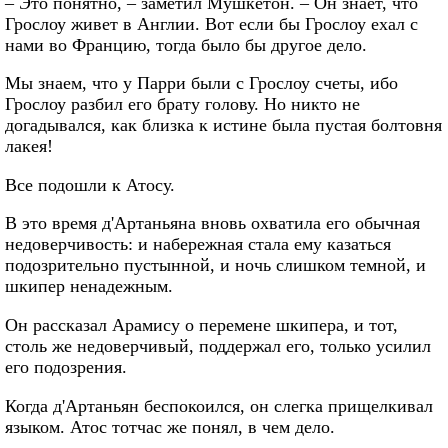
– Это понятно, – заметил Мушкетон. – Он знает, что
Грослоу живет в Англии. Вот если бы Грослоу ехал с
нами во Францию, тогда было бы другое дело.
Мы знаем, что у Парри были с Грослоу счеты, ибо
Грослоу разбил его брату голову. Но никто не
догадывался, как близка к истине была пустая болтовня
лакея!
Все подошли к Атосу.
В это время д'Артаньяна вновь охватила его обычная
недоверчивость: и набережная стала ему казаться
подозрительно пустынной, и ночь слишком темной, и
шкипер ненадежным.
Он рассказал Арамису о перемене шкипера, и тот,
столь же недоверчивый, поддержал его, только усилил
его подозрения.
Когда д'Артаньян беспокоился, он слегка прищелкивал
языком. Атос тотчас же понял, в чем дело.