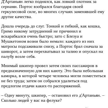
Д'Артаньян легко поднялся, как ловкий охотник за
сернами. Портос взобрался благодаря своей
геркулесовой силе, во многих случаях заменявшей ему
другие качества.
Дошла очередь до слуг. Тонкий и гибкий, как кошка,
Гримо никому затруднений не причинил и
вскарабкался очень быстро; зато с Блезуа и
Мушкетоном возни было немало: каждого из них
матросы подсаживали снизу, а Портос брал сначала за
шиворот, а затем перехватывал за талию и опускал на
палубу возле себя.
Мнимый шкипер провел затем своих пассажиров в
предназначенную для них каюту. Это была небольшая
каморка, в которой четыре человека могли поместиться
не без труда; затем он собрался удалиться под
предлогом отдачи каких-то распоряжений.
– Одну минуту, шкипер, – остановил его д'Артаньян. –
Сколько людей у вас на фелуке?