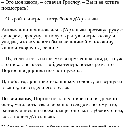
– Это моя каюта, – отвечал Грослоу. – Вы и ее хотите
посмотреть?
– Откройте дверь! – потребовал д'Артаньян.
Англичанин повиновался. Д'Артаньян протянул руку с
фонарем, просунул в полуоткрытую дверь голову и,
увидав, что вся каюта была величиной с половину
яичной скорлупы, решил:
– Ну, если и есть на фелуке вооруженная засада, то уж
это никак не здесь. Пойдем теперь посмотрим, что
Портос предпринял по части ужина.
И, поблагодарив шкипера кивком головы, он вернулся
в каюту, где сидели его друзья.
По-видимому, Портос не нашел ничего или, должно
быть, усталость взяла верх над голодом, потому что,
растянувшись на своем плаще, он спал глубоким сном,
когда вошел д'Артаньян.