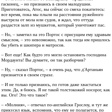
гасконец, – но признаюсь в своем малодушии.
Приготовьтесь, Атос, вы сейчас со смеха покатитесь:
все время, пока мы плыли на расстоянии ружейного
выстрела от мола или судов, я ждал, что оттуда
раздастся залп из мушкетов, который уничтожит пас.
– Но, – заметил на это Портос с присущим ему здравым
смыслом, – это невозможно, так как тогда им пришлось
бы убить и шкипера и матросов.
– Вот еще! Как будто это могло остановить господина
Мордаунта! Вы думаете, он так разборчив?
– Ну, – сказал Портос, – я очень рад, что д'Артаньян
признается в своем страхе.
– И не только признаюсь, по готов даже хвастаться
этим. Да, я боюсь. Я не такой толстокожий носорог, как
вы. Ого! Это что такое?
– «Молния», – отвечал по-английски Грослоу, и тут же
прикусил язык, вспомнив, что ему не полагается, по