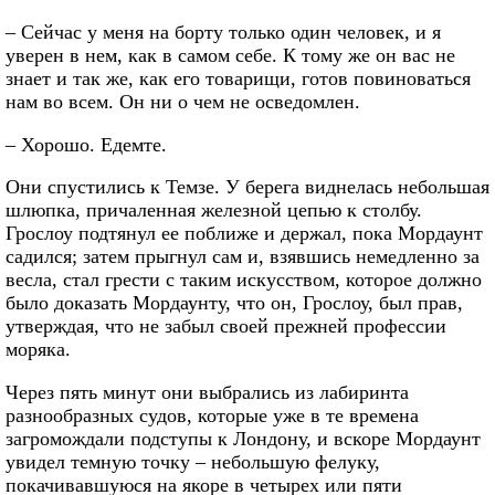
– Сейчас у меня на борту только один человек, и я
уверен в нем, как в самом себе. К тому же он вас не
знает и так же, как его товарищи, готов повиноваться
нам во всем. Он ни о чем не осведомлен.
– Хорошо. Едемте.
Они спустились к Темзе. У берега виднелась небольшая
шлюпка, причаленная железной цепью к столбу.
Грослоу подтянул ее поближе и держал, пока Мордаунт
садился; затем прыгнул сам и, взявшись немедленно за
весла, стал грести с таким искусством, которое должно
было доказать Мордаунту, что он, Грослоу, был прав,
утверждая, что не забыл своей прежней профессии
моряка.
Через пять минут они выбрались из лабиринта
разнообразных судов, которые уже в те времена
загромождали подступы к Лондону, и вскоре Мордаунт
увидел темную точку – небольшую фелуку,
покачивавшуюся на якоре в четырех или пяти