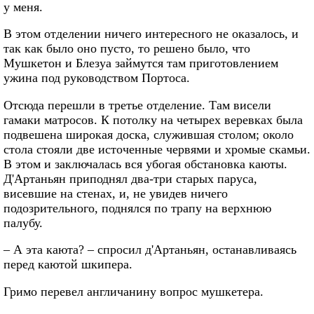
у меня.
В этом отделении ничего интересного не оказалось, и
так как было оно пусто, то решено было, что
Мушкетон и Блезуа займутся там приготовлением
ужина под руководством Портоса.
Отсюда перешли в третье отделение. Там висели
гамаки матросов. К потолку на четырех веревках была
подвешена широкая доска, служившая столом; около
стола стояли две источенные червями и хромые скамьи.
В этом и заключалась вся убогая обстановка каюты.
Д'Артаньян приподнял два-три старых паруса,
висевшие на стенах, и, не увидев ничего
подозрительного, поднялся по трапу на верхнюю
палубу.
– А эта каюта? – спросил д'Артаньян, останавливаясь
перед каютой шкипера.
Гримо перевел англичанину вопрос мушкетера.