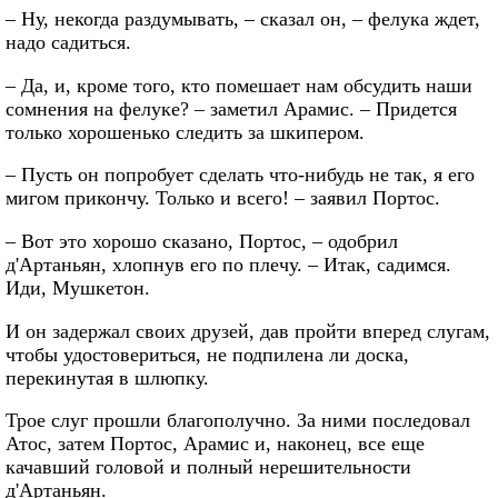
– Ну, некогда раздумывать, – сказал он, – фелука ждет,
надо садиться.
– Да, и, кроме того, кто помешает нам обсудить наши
сомнения на фелуке? – заметил Арамис. – Придется
только хорошенько следить за шкипером.
– Пусть он попробует сделать что-нибудь не так, я его
мигом прикончу. Только и всего! – заявил Портос.
– Вот это хорошо сказано, Портос, – одобрил
д'Артаньян, хлопнув его по плечу. – Итак, садимся.
Иди, Мушкетон.
И он задержал своих друзей, дав пройти вперед слугам,
чтобы удостовериться, не подпилена ли доска,
перекинутая в шлюпку.
Трое слуг прошли благополучно. За ними последовал
Атос, затем Портос, Арамис и, наконец, все еще
качавший головой и полный нерешительности
д'Артаньян.