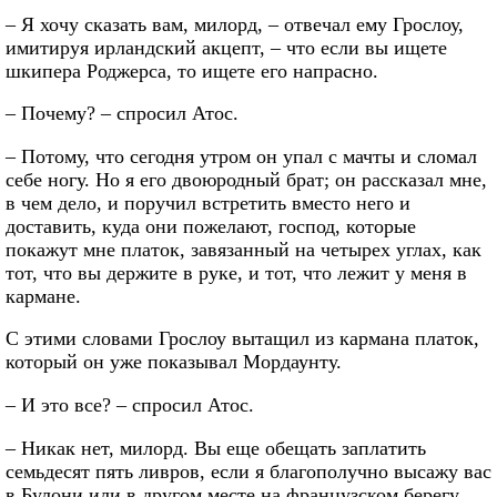
– Я хочу сказать вам, милорд, – отвечал ему Грослоу,
имитируя ирландский акцепт, – что если вы ищете
шкипера Роджерса, то ищете его напрасно.
– Почему? – спросил Атос.
– Потому, что сегодня утром он упал с мачты и сломал
себе ногу. Но я его двоюродный брат; он рассказал мне,
в чем дело, и поручил встретить вместо него и
доставить, куда они пожелают, господ, которые
покажут мне платок, завязанный на четырех углах, как
тот, что вы держите в руке, и тот, что лежит у меня в
кармане.
С этими словами Грослоу вытащил из кармана платок,
который он уже показывал Мордаунту.
– И это все? – спросил Атос.
– Никак нет, милорд. Вы еще обещать заплатить
семьдесят пять ливров, если я благополучно высажу вас
в Булони или в другом месте на французском берегу,