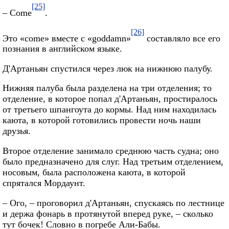
[25]
– Come
.
[26]
Это «come» вместе с «goddamn»
составляло все его
познания в английском языке.
Д'Артаньян спустился через люк на нижнюю палубу.
Нижняя палуба была разделена на три отделения; то
отделение, в которое попал д'Артаньян, простиралось
от третьего шпангоута до кормы. Над ним находилась
каюта, в которой готовились провести ночь наши
друзья.
Второе отделение занимало среднюю часть судна; оно
было предназначено для слуг. Над третьим отделением,
носовым, была расположена каюта, в которой
спрятался Мордаунт.
– Ого, – проговорил д'Артаньян, спускаясь по лестнице
и держа фонарь в протянутой вперед руке, – сколько
тут бочек! Словно в погребе Али-Бабы.