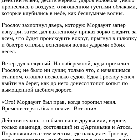
пронеслись в воздухе, отягощенном густыми облаками,
которые клубились в небе, как бесшумные волны.
Грослоу захлопнул дверь, которую Мордаунт запер
изнутри, затем дал вахтенному приказ зорко следить за
всем, что будет происходить вокруг, прыгнул в шлюпку
и быстро отплыл, вспенивая волны ударами обоих
весел.
Ветер дул холодный. На набережной, куда причалил
Грослоу, не было ни души; только что, с начавшимся
отливом, отошло несколько судов. Едва Грослоу успел
выйти на берег, как до него донесся топот копыт по
вымощенной щебнем дороге.
«Ого! Мордаунт был прав, когда торопил меня.
Времени терять было нельзя. Вот они».
Действительно, это были наши друзья или, вернее,
только авангард, состоявший из д'Артаньяна и Атоса.
Поравнявшись с тем местом, где находился Грослоу,