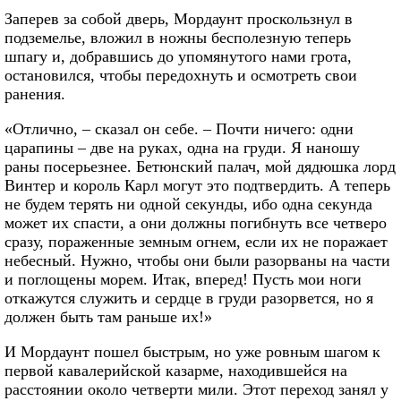
Заперев за собой дверь, Мордаунт проскользнул в
подземелье, вложил в ножны бесполезную теперь
шпагу и, добравшись до упомянутого нами грота,
остановился, чтобы передохнуть и осмотреть свои
ранения.
«Отлично, – сказал он себе. – Почти ничего: одни
царапины – две на руках, одна на груди. Я наношу
раны посерьезнее. Бетюнский палач, мой дядюшка лорд
Винтер и король Карл могут это подтвердить. А теперь
не будем терять ни одной секунды, ибо одна секунда
может их спасти, а они должны погибнуть все четверо
сразу, пораженные земным огнем, если их не поражает
небесный. Нужно, чтобы они были разорваны на части
и поглощены морем. Итак, вперед! Пусть мои ноги
откажутся служить и сердце в груди разорвется, но я
должен быть там раньше их!»
И Мордаунт пошел быстрым, но уже ровным шагом к
первой кавалерийской казарме, находившейся на
расстоянии около четверти мили. Этот переход занял у