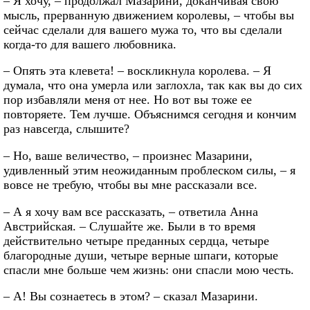
– Я хочу, – продолжал Мазарини, доканчивая свою
мысль, прерванную движением королевы, – чтобы вы
сейчас сделали для вашего мужа то, что вы сделали
когда-то для вашего любовника.
– Опять эта клевета! – воскликнула королева. – Я
думала, что она умерла или заглохла, так как вы до сих
пор избавляли меня от нее. Но вот вы тоже ее
повторяете. Тем лучше. Объяснимся сегодня и кончим
раз навсегда, слышите?
– Но, ваше величество, – произнес Мазарини,
удивленный этим неожиданным проблеском силы, – я
вовсе не требую, чтобы вы мне рассказали все.
– А я хочу вам все рассказать, – ответила Анна
Австрийская. – Слушайте же. Были в то время
действительно четыре преданных сердца, четыре
благородные души, четыре верные шпаги, которые
спасли мне больше чем жизнь: они спасли мою честь.
– А! Вы сознаетесь в этом? – сказал Мазарини.