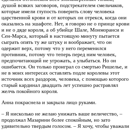
душой всяких заговоров, подстрекателем смельчаков,
которые имели глупость поверить слову человека
царственной крови и от которых он отрекся, когда они
оказались на эшафоте. Нет, я говорю не о принце крови
и не о дяде короля, а об убийце Шале, Монморанси и
Сен-Марса, который в настоящую минуту пытается
сыграть опять ту же штуку и воображает, что он
одержит верх, потому что у него переменился
противник, потому что теперь перед ним человек,
предпочитающий не угрожать, а улыбаться. Но он
ошибается. Он только проиграл со смертью Ришелье, и
не в моих интересах оставлять подле королевы этот
источник всех раздоров, человека, с помощью которого
старый кардинал двадцать лет успешно растравлял
желчь покойного короля.
Анна покраснела и закрыла лицо руками.
– Я нисколько не желаю унижать ваше величество, –
продолжал Мазарини более спокойным, но зато
удивительно твердым голосом. – Я хочу, чтобы уважали