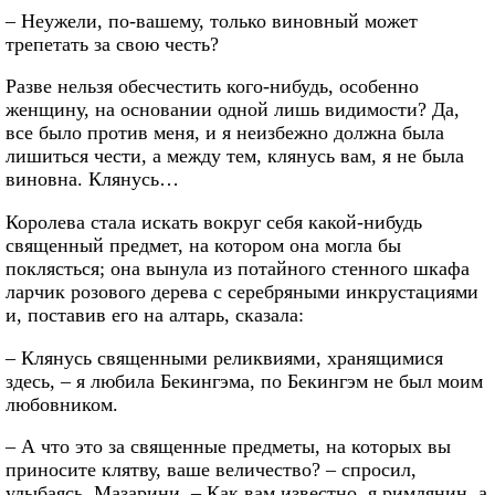
– Неужели, по-вашему, только виновный может
трепетать за свою честь?
Разве нельзя обесчестить кого-нибудь, особенно
женщину, на основании одной лишь видимости? Да,
все было против меня, и я неизбежно должна была
лишиться чести, а между тем, клянусь вам, я не была
виновна. Клянусь…
Королева стала искать вокруг себя какой-нибудь
священный предмет, на котором она могла бы
поклясться; она вынула из потайного стенного шкафа
ларчик розового дерева с серебряными инкрустациями
и, поставив его на алтарь, сказала:
– Клянусь священными реликвиями, хранящимися
здесь, – я любила Бекингэма, по Бекингэм не был моим
любовником.
– А что это за священные предметы, на которых вы
приносите клятву, ваше величество? – спросил,
улыбаясь, Мазарини. – Как вам известно, я римлянин, а