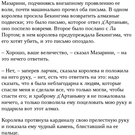
Мазарини, подчиняясь внезапному проявлению ее
воли, почти машинально прочел оба письма. В одном
королева просила Бекингэма возвратить алмазные
подвески; это было письмо, которое отвез д'Артаньян,
оно поспело вовремя. Второе было послано с Ла
Портом; в нем королева предупреждала Бекингэма, что
его хотят убить, и это письмо опоздало.
– Хорошо, ваше величество, – сказал Мазарини, – на
это нечего ответить.
– Нет, – заперев ларчик, сказала королева и положила
на него руку, – нет, есть что ответить на это: надо
сказать, что я была неблагодарна к людям, которые
спасли меня и сделали все, что только могли, чтобы
спасти его; и храброму д'Артаньяну я не пожаловала
ничего, а только позволила ему поцеловать мою руку и
подарила вот этот алмаз.
Королева протянула кардиналу свою прелестную руку
и показала ему чудный камень, блиставший на ее
пальце.