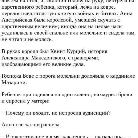
локтем на стол, и, склонив голову на руку, смотрела на
царственного ребенка, который, лежа на ковре,
перелистывал толстую книгу о войнах и битвах. Анна
Австрийская была королевой, умевшей скучать с
царственным величием; иногда она на целые часы
уединялась в своей спальне или молельне и сидела там,
не читая и не молясь.
В руках короля был Квинт Курций, история
Александра Македонского, с гравюрами,
изображающими его великие дела.
Госпожа Бове с порога молельни доложила о кардинале
Мазарини.
Ребенок приподнялся на одно колено, нахмурил брови
и спросил у матери:
– Почему он входит, не испросив аудиенции?
Анна слегка покраснела.
– В такое трудное время, как теперь, – сказала она, –