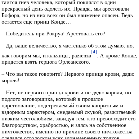
таится гнев человека, который поклялся в один
прекрасный день одолеть их. Правда, мы арестовали
Бофора, но из них всех он был наименее опасен. Ведь
остается еще принц Конде…
– Победитель при Рокруа! Арестовать его?
– Да, ваше величество, я частенько об этом думаю, но,
[4]
как говорим мы, итальянцы, pazienza
. А кроме Конде,
придется взять герцога Орлеанского.
– Что вы такое говорите? Первого принца крови, дядю
короля!
– Нет, не первого принца крови и не дядю короля, но
подлого заговорщика, который в прошлое
царствование, подстрекаемый своим капризным и
вздорным характером, снедаемый скукой, разжигаемый
низким честолюбием, завидуя тем, кто превосходит его
благородством, храбростью, и злясь на собственное
ничтожество, именно по причине своего ничтожества
сделался отголоском всех злонамеренных толков,