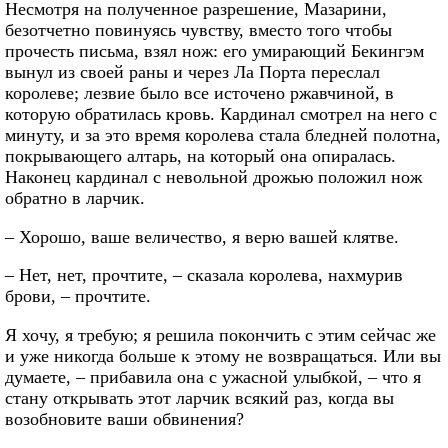
Несмотря на полученное разрешение, Мазарини,
безотчетно повинуясь чувству, вместо того чтобы
прочесть письма, взял нож: его умирающий Бекингэм
вынул из своей раны и через Ла Порта переслал
королеве; лезвие было все источено ржавчиной, в
которую обратилась кровь. Кардинал смотрел на него с
минуту, и за это время королева стала бледней полотна,
покрывающего алтарь, на который она опиралась.
Наконец кардинал с невольной дрожью положил нож
обратно в ларчик.
– Хорошо, ваше величество, я верю вашей клятве.
– Нет, нет, прочтите, – сказала королева, нахмурив
брови, – прочтите.
Я хочу, я требую; я решила покончить с этим сейчас же
и уже никогда больше к этому не возвращаться. Или вы
думаете, – прибавила она с ужасной улыбкой, – что я
стану открывать этот ларчик всякий раз, когда вы
возобновите ваши обвинения?