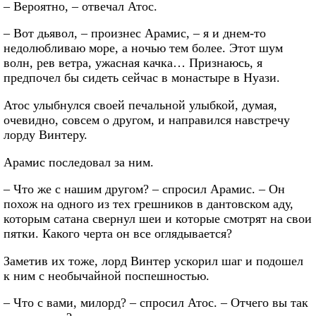
– Вероятно, – отвечал Атос.
– Вот дьявол, – произнес Арамис, – я и днем-то
недолюбливаю море, а ночью тем более. Этот шум
волн, рев ветра, ужасная качка… Признаюсь, я
предпочел бы сидеть сейчас в монастыре в Нуази.
Атос улыбнулся своей печальной улыбкой, думая,
очевидно, совсем о другом, и направился навстречу
лорду Винтеру.
Арамис последовал за ним.
– Что же с нашим другом? – спросил Арамис. – Он
похож на одного из тех грешников в дантовском аду,
которым сатана свернул шеи и которые смотрят на свои
пятки. Какого черта он все оглядывается?
Заметив их тоже, лорд Винтер ускорил шаг и подошел
к ним с необычайной поспешностью.
– Что с вами, милорд? – спросил Атос. – Отчего вы так