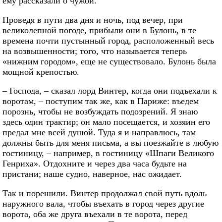
ему рассказали о чужой.
Проведя в пути два дня и ночь, под вечер, при
великолепной погоде, прибыли они в Булонь, в те
времена почти пустынный город, расположенный весь
на возвышенности; того, что называется теперь
«нижним городом», еще не существовало. Булонь была
мощной крепостью.
– Господа, – сказал лорд Винтер, когда они подъехали к
воротам, – поступим так же, как в Париже: въедем
порознь, чтобы не возбуждать подозрений. Я знаю
здесь один трактир; он мало посещается, и хозяин его
предал мне всей душой. Туда я и направлюсь, там
должны быть для меня письма, а вы поезжайте в любую
гостиницу, – например, в гостиницу «Шпаги Великого
Генриха». Отдохните и через два часа будьте на
пристани; наше судно, наверное, нас ожидает.
Так и порешили. Винтер продолжал свой путь вдоль
наружного вала, чтобы въехать в город через другие
ворота, оба же друга въехали в те ворота, перед