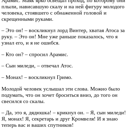
Арамис. Маяк ярко освещал проход, по которому они
плыли, нависавшую скалу и на ней фигуру молодого
человека, стоявшего с обнаженной головой и
скрещенными руками.
– Это он! – воскликнул лорд Винтер, хватая Атоса за
руку. – Это он! Мне уже раньше показалось, что я
узнал его, и я не ошибся.
– Кто он? – спросил Арамис.
– Сын миледи, – отвечал Атос.
– Монах! – воскликнул Гримо.
Молодой человек услышал эти слова. Можно было
подумать, что он хочет броситься вниз, до того он
свесился со скалы.
– Да, это я, дядюшка! – крикнул он. – Я, сын миледи!
Я, монах! Я, секретарь и друг Кромвеля! И я знаю
теперь вас и ваших спутников!