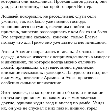
которыми они находились. Проехав шагов двести, они
увидели гостиницу, о которой говорил Винтер.
Лошадей покормили, не расседлывая; слуги сели
ужинать, так как было уже поздно; господа,
торопившиеся на судно, велели им прийти на
пристань, запретив разговаривать с кем бы то ни было.
Это запрещение касалось, конечно, только Блезуа,
потому что для Гримо оно уже давно стало излишним.
Атос и Арамис направились в гавань. Их запыленная
одежда, а также известная непринужденность в манерах
и движениях, по которой всегда можно отличить
людей, привыкших к путешествиям, привлекли
внимание нескольких гуляющих. На одного из них, по-
видимому, появление Арамиса и Атоса произвело
особенно сильное впечатление.
Этот человек, на которого и они обратили внимание –
по тем же причинам, по каким их самих замечали
другие, одиноко ходил взад и вперед по дамбе. Увидя
их, он уже не спускал с них глаз и, видимо, горел