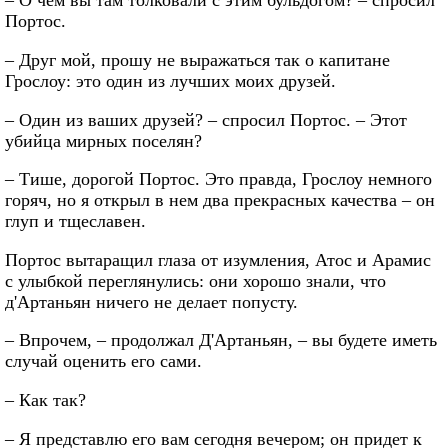
– О чем вы там толковали с этим бульдогом? – спросил
Портос.
– Друг мой, прошу не выражаться так о капитане
Грослоу: это один из лучших моих друзей.
– Один из ваших друзей? – спросил Портос. – Этот
убийца мирных поселян?
– Тише, дорогой Портос. Это правда, Грослоу немного
горяч, но я открыл в нем два прекрасных качества – он
глуп и тщеславен.
Портос вытаращил глаза от изумления, Атос и Арамис
с улыбкой переглянулись: они хорошо знали, что
д'Артаньян ничего не делает попусту.
– Впрочем, – продолжал Д'Артаньян, – вы будете иметь
случай оценить его сами.
– Как так?
– Я представлю его вам сегодня вечером; он придет к