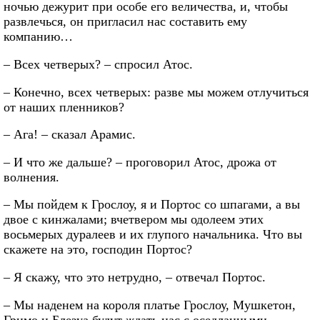
ночью дежурит при особе его величества, и, чтобы
развлечься, он пригласил нас составить ему
компанию…
– Всех четверых? – спросил Атос.
– Конечно, всех четверых: разве мы можем отлучиться
от наших пленников?
– Ага! – сказал Арамис.
– И что же дальше? – проговорил Атос, дрожа от
волнения.
– Мы пойдем к Грослоу, я и Портос со шпагами, а вы
двое с кинжалами; вчетвером мы одолеем этих
восьмерых дуралеев и их глупого начальника. Что вы
скажете на это, господин Портос?
– Я скажу, что это нетрудно, – отвечал Портос.
– Мы наденем на короля платье Грослоу, Мушкетон,
Гримо и Блезуа будут ждать нас с оседланными