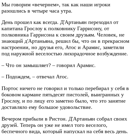
Мы говорим «вечернем», так как наши игроки
разошлись в четыре часа утра.
День прошел как всегда. Д'Артаньян переходил от
капитана Грослоу к полковнику Гаррисону, от
полковника Гаррисона к своим друзьям. Человек, не
знающий д'Артаньяна, решил бы, что он в прекрасном
настроении, но друзья его, Атос и Арамис, заметили
под наружной веселостью лихорадочное возбуждение.
– Что он замышляет? – говорил Арамис.
– Подождем, – отвечал Атос.
Портос ничего не говорил и только перебирал у себя в
боковом кармане пятьдесят пистолей, выигранных у
Грослоу, и по лицу его заметно было, что это занятие
доставляло ему большое удовольствие.
Вечером прибыли в Ристон. Д'Артаньян собрал своих
друзей. Теперь он уже не имел того веселого,
беспечного вида, который напускал на себя весь день.