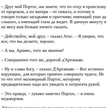
– Друг мой Портос, вы знаете, что по отцу я происхожу
от пророков, а по матери – от сивилл, и потому я
говорю только загадками и притчами; имеющий уши да
слышит, а имеющий глаза да видит. В данную минуту я
не могу вам больше ничего сказать.
– Действуйте, мой друг, – сказал Атос. – Я уверен, что
все, что вы делаете, хорошо.
– А вы, Арамис, того же мнения?
– Совершенно того же, дорогой д'Артаньян.
– Ну и слава богу, – сказал Д'Артаньян. – Вот истинно
верующие, для которых приятно совершать чудеса. Не
то что этот маловерный Портос, которому
предварительно надо все увидеть и потрогать рукой.
– Это правда, – лукаво заметил Портос, – я очень
недоверчив.
Д'Артаньян хлопнул его по плечу, и так как в это время