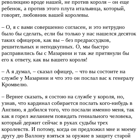
революцию вроде нашей, не против короля – он еще
ребенок, а против этого плута итальянца, который,
говорят, любовник вашей королевы.
– О, я с вами совершенно согласен, и это нетрудно
было бы сделать, если бы только у нас нашелся десяток
таких офицеров, как вы – без предрассудков,
решительных и неподкупных. О, мы быстро
расправились бы с Мазарини и так же притянули бы
его к ответу, как вы вашего короля!
– А я думал, – сказал офицер, – что вы состоите на
службе у Мазарини и что это он послал вас к генералу
Кромвелю.
– Вернее сказать, я состою на службе у короля, но,
узнав, что кардинал собирается послать кого-нибудь в
Англию, я добился того, что послали именно меня, так
как я горел желанием повидать гениального человека,
который держит сейчас в руках судьбы трех
королевств. И потому, когда он предложил мне и моему
другу дю Валлону взяться за оружие в защиту старой