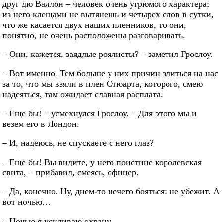
друг дю Валлон – человек очень угрюмого характера;
из него клещами не вытянешь и четырех слов в сутки,
что же касается двух наших пленников, то они,
понятно, не очень расположены разговаривать.
– Они, кажется, заядлые роялисты? – заметил Грослоу.
– Вот именно. Тем больше у них причин злиться на нас
за то, что мы взяли в плен Стюарта, которого, смею
надеяться, там ожидает славная расплата.
– Еще бы! – усмехнулся Грослоу. – Для этого мы и
везем его в Лондон.
– И, надеюсь, не спускаете с него глаз?
– Еще бы! Вы видите, у него поистине королевская
свита, – прибавил, смеясь, офицер.
– Да, конечно. Ну, днем-то нечего бояться: не убежит. А
вот ночью…
– Ночью я усиливаю охрану.