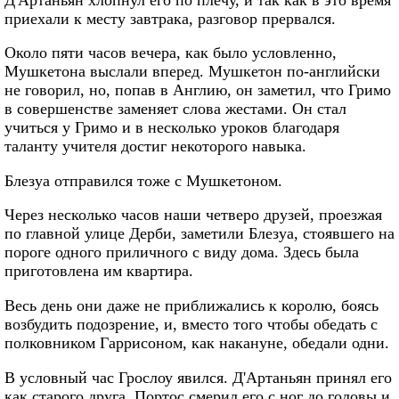
приехали к месту завтрака, разговор прервался.
Около пяти часов вечера, как было условленно,
Мушкетона выслали вперед. Мушкетон по-английски
не говорил, но, попав в Англию, он заметил, что Гримо
в совершенстве заменяет слова жестами. Он стал
учиться у Гримо и в несколько уроков благодаря
таланту учителя достиг некоторого навыка.
Блезуа отправился тоже с Мушкетоном.
Через несколько часов наши четверо друзей, проезжая
по главной улице Дерби, заметили Блезуа, стоявшего на
пороге одного приличного с виду дома. Здесь была
приготовлена им квартира.
Весь день они даже не приближались к королю, боясь
возбудить подозрение, и, вместо того чтобы обедать с
полковником Гаррисоном, как накануне, обедали одни.
В условный час Грослоу явился. Д'Артаньян принял его
как старого друга. Портос смерил его с ног до головы и