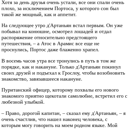
Хотя за день друзья очень устали, все они спали очень
плохо, за исключением Портоса, у которого сон был
такой же мощный, как и аппетит.
На следующее утро д'Артаньян встал первым. Он уже
побывал на конюшне, осмотрел лошадей и отдал
распоряжение относительно предстоящего
путешествия, – а Атос в Арамис все еще не
проснулись, Портос даже блаженно храпел.
В восемь часов утра все тронулись в путь в том же
порядке, как и накануне. Только д'Артаньян покинул
своих друзей и подъехал к Грослоу, чтобы возобновить
знакомство, завязавшееся накануне.
Пуританский офицер, которому похвалы его нового
знакомого приятно щекотали самолюбие, встретил его с
любезной улыбкой.
– Право, дорогой капитан, – сказал ему д'Артаньян, – я
очень счастлив, что нашел наконец человека, с
которым могу говорить на моем родном языке. Мой