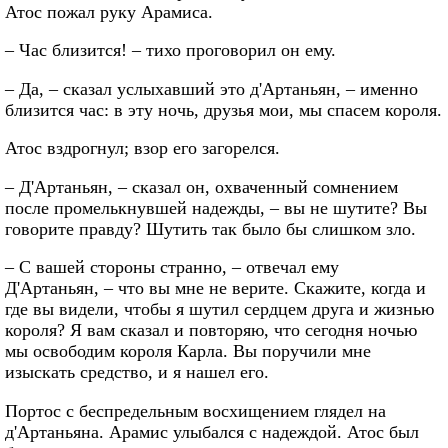
Атос пожал руку Арамиса.
– Час близится! – тихо проговорил он ему.
– Да, – сказал услыхавший это д'Артаньян, – именно
близится час: в эту ночь, друзья мои, мы спасем короля.
Атос вздрогнул; взор его загорелся.
– Д'Артаньян, – сказал он, охваченный сомнением
после промелькнувшей надежды, – вы не шутите? Вы
говорите правду? Шутить так было бы слишком зло.
– С вашей стороны странно, – отвечал ему
Д'Артаньян, – что вы мне не верите. Скажите, когда и
где вы видели, чтобы я шутил сердцем друга и жизнью
короля? Я вам сказал и повторяю, что сегодня ночью
мы освободим короля Карла. Вы поручили мне
изыскать средство, и я нашел его.
Портос с беспредельным восхищением глядел на
д'Артаньяна. Арамис улыбался с надеждой. Атос был