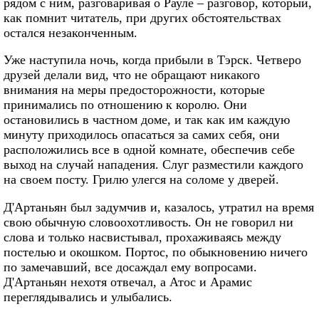
рядом с ним, разговаривая о Рауле – разговор, который,
как помнит читатель, при других обстоятельствах
остался незаконченным.
Уже наступила ночь, когда прибыли в Тэрск. Четверо
друзей делали вид, что не обращают никакого
внимания на меры предосторожности, которые
принимались по отношению к королю. Они
остановились в частном доме, и так как им каждую
минуту приходилось опасаться за самих себя, они
расположились все в одной комнате, обеспечив себе
выход на случай нападения. Слуг разместили каждого
на своем посту. Грилю улегся на соломе у дверей.
Д'Артаньян был задумчив и, казалось, утратил на время
свою обычную словоохотливость. Он не говорил ни
слова и только насвистывал, прохаживаясь между
постелью и окошком. Портос, по обыкновению ничего
по замечавший, все досаждал ему вопросами.
Д'Артаньян нехотя отвечал, а Атос и Арамис
переглядывались и улыбались.