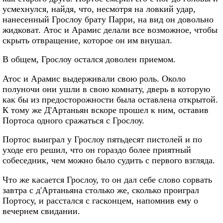
усмехнулся, найдя, что, несмотря на ловкий удар,
нанесенный Грослоу брату Парри, на вид он довольно
жидковат. Атос и Арамис делали все возможное, чтобы
скрыть отвращение, которое он им внушал.
В общем, Грослоу остался доволен приемом.
Атос и Арамис выдерживали свою роль. Около
полуночи они ушли в свою комнату, дверь в которую
как бы из предосторожности была оставлена открытой.
К тому же Д'Артаньян вскоре прошел к ним, оставив
Портоса одного сражаться с Грослоу.
Портос выиграл у Грослоу пятьдесят пистолей и по
уходе его решил, что он гораздо более приятный
собеседник, чем можно было судить с первого взгляда.
Что же касается Грослоу, то он дал себе слово сорвать
завтра с д'Артаньяна столько же, сколько проиграл
Портосу, и расстался с гасконцем, напомнив ему о
вечернем свидании.