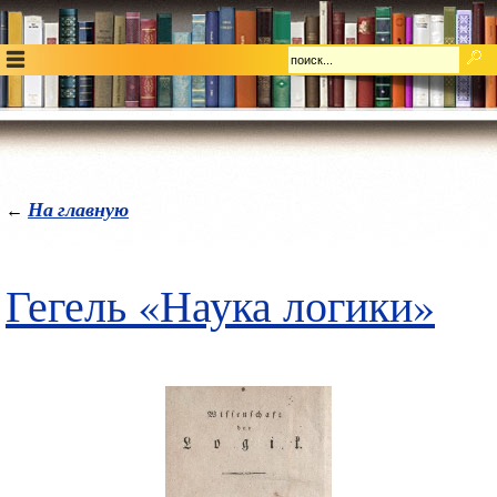
На главную
←
Гегель «Наука логики»