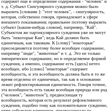
содержит еще и определение содержания - "человек" и
т. д. Субъект Сингулярного суждения можно было
выразить [словами ]: "этот человек", - сингулярность,
которая, собственно говоря, принадлежит к сфере
внешнего показывания; правильнее поэтому выразить
субъект [каким-нибудь словом], например, "Кай".
Субъектом же партикулярного суждения уже не могут
быть "некоторые Каи"; ведь Кай должен быть
единичным, как таковым. К [слову] "некоторые"
присоединяется поэтому более всеобщее содержание,
например "люди", "животные" и т. д. Это не только
эмпирическое содержание, но и определяемое формой
суждения, а именно, содержание есть [здесь] нечто
всеобщее, ибо [слово] "некоторые" содержит
всеобщность, и эта всеобщность должна быть в то же
время отделена от единичных, так как в основании
лежит рефлектированная единичность. Говоря точнее,
эта всеобщность есть также всеобщая природа или род
("человек", "животное"), предвосхищая ту
всеобщность, которая есть результат рефлективного
суждения, подобно тому как положительное суждение,
имея субъектом единичное, предвосхищало то