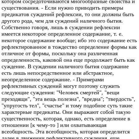
котором сосредоточиваются многообразные свойства и
существования. - Если нужно приводить примеры
предикатов суждений рефлексии, то они должны быть
другого рода, чем для суждений наличного бытия.
Собственно говоря, лишь в суждении рефлексии
имеется некоторое определенное содержание, т. е.
некоторое содержание вообще; ибо это содержание есть
рефлектированное в тождество определение формы как
отличное от формы, поскольку она различенная
определенность, каковой она еще продолжает быть как
суждение. В суждении наличного бытия содержание
есть лишь непосредственное или абстрактное,
неопределенное содержание. - Примерами
рефлективных суждений могут поэтому служить
следующие суждения: "Человек смертей", "вещи
преходящи", "эта вещь полезна", "вредна"; "твердость",
"упругость тел", "счастье" и тому подобное суть такие
характерные предикаты. Они выражают собой такую
существенность, которая, однако, есть определение в
отношении [к чему-то ] или охватывающая
всеобщность. Эта всеобщность, которая определится
далее в движении рефлективного суждения, еще