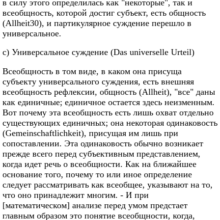
в силу этого определилась как "некоторые", так и
всеобщность, которой достиг субъект, есть общность
(Allheit30), и партикулярное суждение перешло в
универсальное.
с) Универсальное суждение (Das universelle Urteil)
Всеобщность в том виде, в каком она присуща
субъекту универсального суждения, есть внешняя
всеобщность рефлексии, общность (Allheit), "все" даны
как единичные; единичное остается здесь неизменным.
Вот почему эта всеобщность есть лишь охват отдельно
существующих единичных; она некоторая одинаковость
(Gemeinschaftlichkeit), присущая им лишь при
сопоставлении. Эта одинаковость обычно возникает
прежде всего перед субъективным представлением,
когда идет речь о всеобщности. Как на ближайшее
основание того, почему то или иное определение
следует рассматривать как всеобщее, указывают на то,
что оно принадлежит многим. - И при
[математическом] анализе перед умом предстает
главным образом это понятие всеобщности, когда,