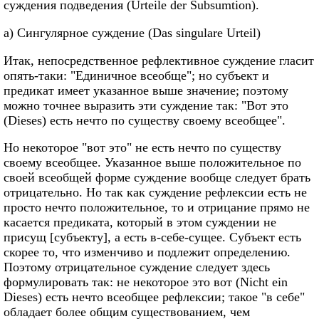
суждения подведения (Urteile der Subsumtion).
а) Сингулярное суждение (Das singulare Urteil)
Итак, непосредственное рефлективное суждение гласит
опять-таки: "Единичное всеобще"; но субъект и
предикат имеет указанное выше значение; поэтому
можно точнее выразить эти суждение так: "Вот это
(Dieses) есть нечто по существу своему всеобщее".
Но некоторое "вот это" не есть нечто по существу
своему всеобщее. Указанное выше положительное по
своей всеобщей форме суждение вообще следует брать
отрицательно. Но так как суждение рефлексии есть не
просто нечто положительное, то и отрицание прямо не
касается предиката, который в этом суждении не
присущ [субъекту], а есть в-себе-сущее. Субъект есть
скорее то, что изменчиво и подлежит определению.
Поэтому отрицательное суждение следует здесь
формулировать так: не некоторое это вот (Nicht ein
Dieses) есть нечто всеобщее рефлексии; такое "в себе"
обладает более общим существованием, чем