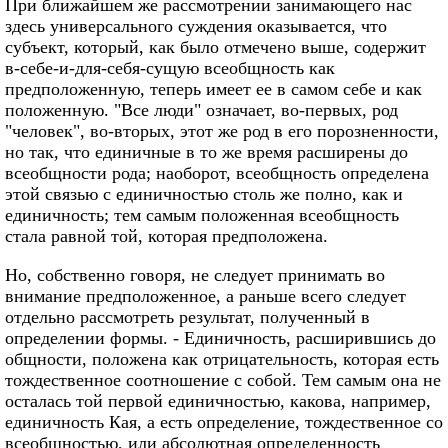
При ближайшем же рассмотрении занимающего нас
здесь универсального суждения оказывается, что
субъект, который, как было отмечено выше, содержит
в-себе-и-для-себя-сущую всеобщность как
предположенную, теперь имеет ее в самом себе и как
положенную. "Все люди" означает, во-первых, род
"человек", во-вторых, этот же род в его порозненности,
но так, что единичные в то же время расширены до
всеобщности рода; наоборот, всеобщность определена
этой связью с единичностью столь же полно, как и
единичность; тем самым положенная всеобщность
стала равной той, которая предположена.
Но, собственно говоря, не следует принимать во
внимание предположенное, а раньше всего следует
отдельно рассмотреть результат, полученный в
определении формы. - Единичность, расширившись до
общности, положена как отрицательность, которая есть
тождественное соотношение с собой. Тем самым она не
осталась той первой единичностью, какова, например,
единичность Кая, а есть определение, тождественное со
всеобщностью, или абсолютная определенность