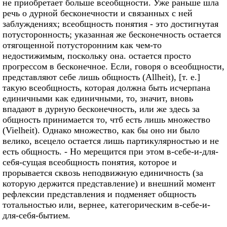
не приобретает больше всеобщности. Уже раньше шла
речь о дурной бесконечности и связанных с ней
заблуждениях; всеобщность понятия - это достигнутая
потусторонность; указанная же бесконечность остается
отягощенной потусторонним как чем-то
недостижимым, поскольку она. остается просто
прогрессом в бесконечное. Если, говоря о всеобщности,
представляют себе лишь общность (Allheit), [т. е.]
такую всеобщность, которая должна быть исчерпана
единичными как единичными, то, значит, вновь
впадают в дурную бесконечность, или же здесь за
общность принимается то, чтб есть лишь множество
(Vielheit). Однако множество, как бы оно ни было
велико, всецело остается лишь партикулярностью и не
есть общность. - Но мерещится при этом в-себе-и-для-
себя-сущая всеобщность понятия, которое и
прорывается сквозь неподвижную единичность (за
которую держится представление) и внешний момент
рефлексии представления и подменяет общность
тотальностью или, вернее, категорическим в-себе-и-
для-себя-бытием.