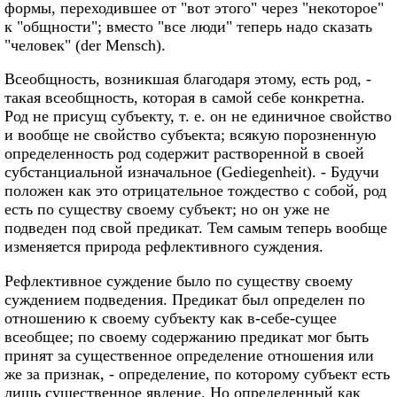
формы, переходившее от "вот этого" через "некоторое"
к "общности"; вместо "все люди" теперь надо сказать
"человек" (der Mensch).
Всеобщность, возникшая благодаря этому, есть род, -
такая всеобщность, которая в самой себе конкретна.
Род не присущ субъекту, т. е. он не единичное свойство
и вообще не свойство субъекта; всякую порозненную
определенность род содержит растворенной в своей
субстанциальной изначальное (Gediegenheit). - Будучи
положен как это отрицательное тождество с собой, род
есть по существу своему субъект; но он уже не
подведен под свой предикат. Тем самым теперь вообще
изменяется природа рефлективного суждения.
Рефлективное суждение было по существу своему
суждением подведения. Предикат был определен по
отношению к своему субъекту как в-себе-сущее
всеобщее; по своему содержанию предикат мог быть
принят за существенное определение отношения или
же за признак, - определение, по которому субъект есть
лишь существенное явление. Но определенный как