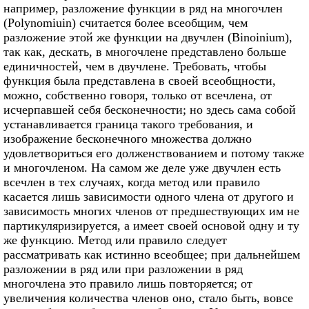
например, разложение функции в ряд на многочлен
(Polynomiuin) считается более всеобщим, чем
разложение этой же функции на двучлен (Binoinium),
так как, дескать, в многочлене представлено больше
единичностей, чем в двучлене. Требовать, чтобы
функция была представлена в своей всеобщности,
можно, собственно говоря, только от всечлена, от
исчерпавшей себя бесконечности; но здесь сама собой
устанавливается граница такого требования, и
изображение бесконечного множества должно
удовлетвориться его долженствованием и потому также
и многочленом. На самом же деле уже двучлен есть
всечлен в тех случаях, когда метод или правило
касается лишь зависимости одного члена от другого и
зависимость многих членов от предшествующих им не
партикуляризируется, а имеет своей основой одну и ту
же функцию. Метод или правило следует
рассматривать как истинно всеобщее; при дальнейшем
разложении в ряд или при разложении в ряд
многочлена это правило лишь повторяется; от
увеличения количества членов оно, стало быть, вовсе