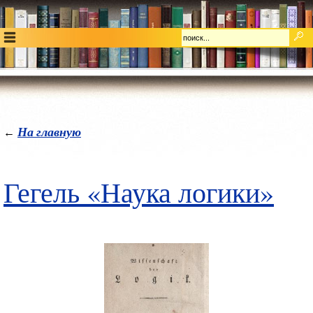
На главную
←
Гегель «Наука логики»