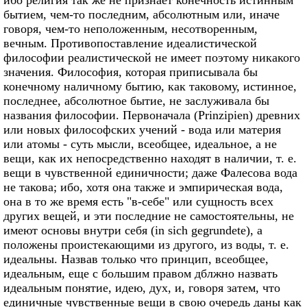
бытием, чем-то последним, абсолютным или, иначе
говоря, чем-то неположенным, несотворенным,
вечным. Противопоставление идеалистической
философии реалистической не имеет поэтому никакого
значения. Философия, которая приписывала бы
конечному наличному бытию, как таковому, истинное,
последнее, абсолютное бытие, не заслуживала бы
названия философии. Первоначала (Prinzipien) древних
или новых философских учений - вода или материя
или атомы - суть мысли, всеобщее, идеальное, а не
вещи, как их непосредственно находят в наличии, т. е.
вещи в чувственной единичности; даже Фалесова вода
не такова; ибо, хотя она также и эмпирическая вода,
она в то же время есть "в-себе" или сущность всех
других вещей, и эти последние не самостоятельны, не
имеют основы внутри себя (in sich gegrundete), а
положены проистекающими из другого, из воды, т. е.
идеальны. Назвав только что принцип, всеобщее,
идеальным, еще с большим правом дблжно назвать
идеальным понятие, идею, дух, и, говоря затем, что
единичные чувственные вещи в свою очередь даны как