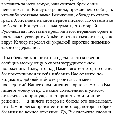
выходить за него замуж, или считает брак с ним
невозможным. Консуэло решила, прежде чем сообщать
что-либо хозяевам замка Великанов, обождать ответа
графа Христиана на свое первое письмо. Но ответа все
не было, и Консуэло начала думать, что старый
Рудольштадт поставил крест на этом неравном браке и
постарался уговорить Альберта отказаться от него, как
вдруг Келлер передал ей украдкой короткое письмецо
такого содержания:
«Вы обещали мне писать и сделали это косвенно,
сообщив моему отцу о своем затруднительном
положении. Вижу, что над Вами тяготеет иго, но я счел
бы преступным для себя избавить Вас от него; по-
видимому, добрый мой отец боится для меня
последствий Вашего подчинения Порпоре. Но раз Вы
пишете моему отцу, с каким сожалением и ужасом
относитесь к принуждению принять то или иное
решение, — я ничего теперь не боюсь: это доказывает,
что Вам не легко произнести приговор, который обрек
бы меня на вечное отчаяние. Да, Вы сдержите слово и