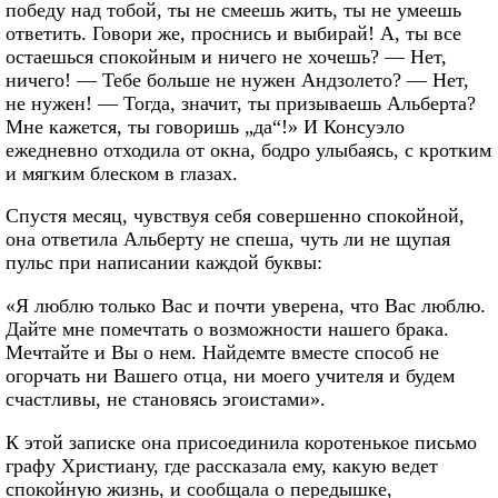
победу над тобой, ты не смеешь жить, ты не умеешь
ответить. Говори же, проснись и выбирай! А, ты все
остаешься спокойным и ничего не хочешь? — Нет,
ничего! — Тебе больше не нужен Андзолето? — Нет,
не нужен! — Тогда, значит, ты призываешь Альберта?
Мне кажется, ты говоришь „да“!» И Консуэло
ежедневно отходила от окна, бодро улыбаясь, с кротким
и мягким блеском в глазах.
Спустя месяц, чувствуя себя совершенно спокойной,
она ответила Альберту не спеша, чуть ли не щупая
пульс при написании каждой буквы:
«Я люблю только Вас и почти уверена, что Вас люблю.
Дайте мне помечтать о возможности нашего брака.
Мечтайте и Вы о нем. Найдемте вместе способ не
огорчать ни Вашего отца, ни моего учителя и будем
счастливы, не становясь эгоистами».
К этой записке она присоединила коротенькое письмо
графу Христиану, где рассказала ему, какую ведет
спокойную жизнь, и сообщала о передышке,