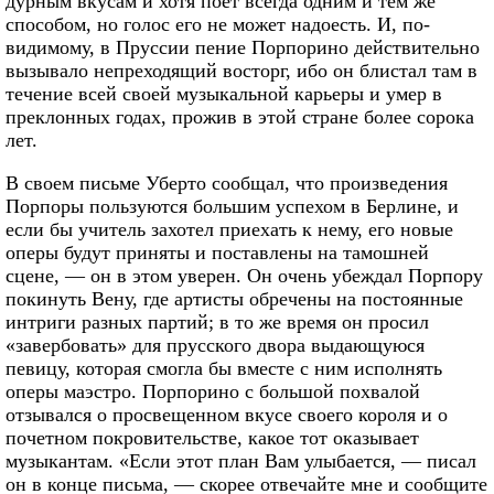
дурным вкусам и хотя поет всегда одним и тем же
способом, но голос его не может надоесть. И, по-
видимому, в Пруссии пение Порпорино действительно
вызывало непреходящий восторг, ибо он блистал там в
течение всей своей музыкальной карьеры и умер в
преклонных годах, прожив в этой стране более сорока
лет.
В своем письме Уберто сообщал, что произведения
Порпоры пользуются большим успехом в Берлине, и
если бы учитель захотел приехать к нему, его новые
оперы будут приняты и поставлены на тамошней
сцене, — он в этом уверен. Он очень убеждал Порпору
покинуть Вену, где артисты обречены на постоянные
интриги разных партий; в то же время он просил
«завербовать» для прусского двора выдающуюся
певицу, которая смогла бы вместе с ним исполнять
оперы маэстро. Порпорино с большой похвалой
отзывался о просвещенном вкусе своего короля и о
почетном покровительстве, какое тот оказывает
музыкантам. «Если этот план Вам улыбается, — писал
он в конце письма, — скорее отвечайте мне и сообщите