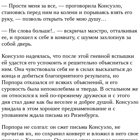
— Прости меня за все, — проговорила Консуэло,
становясь перед ним на колени и порываясь взять его
руку, — позволь открыть тебе мою душу…
— Ни слова больше!.. — вскричал маэстро, отталкивая
ее, и прошел к себе в комнату, с шумом захлопнув за
собой дверь.
Консуэло надеялась, что после этой гневной вспышки
ей удастся его успокоить и решительно объясниться с
ним. Она чувствовала себя не в силах высказаться до
конца и добиться благоприятного результата, но
Порпора отказался от всяких объяснений, и его
суровость была непоколебима и тверда. В остальном же
он относился к ней по-прежнему дружески и с этого
дня стал даже как бы веселее и добрее душой. Консуэло
увидала в этом хорошее предзнаменование и с
упованием ждала письма из Ризенбурга.
Порпора не солгал: он сжег письма Консуэло, не
прочитав их, но сохранил конверт и вложил в него свое