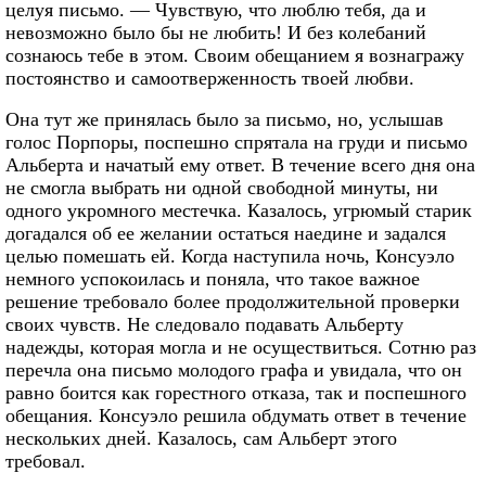
целуя письмо. — Чувствую, что люблю тебя, да и
невозможно было бы не любить! И без колебаний
сознаюсь тебе в этом. Своим обещанием я вознагражу
постоянство и самоотверженность твоей любви.
Она тут же принялась было за письмо, но, услышав
голос Порпоры, поспешно спрятала на груди и письмо
Альберта и начатый ему ответ. В течение всего дня она
не смогла выбрать ни одной свободной минуты, ни
одного укромного местечка. Казалось, угрюмый старик
догадался об ее желании остаться наедине и задался
целью помешать ей. Когда наступила ночь, Консуэло
немного успокоилась и поняла, что такое важное
решение требовало более продолжительной проверки
своих чувств. Не следовало подавать Альберту
надежды, которая могла и не осуществиться. Сотню раз
перечла она письмо молодого графа и увидала, что он
равно боится как горестного отказа, так и поспешного
обещания. Консуэло решила обдумать ответ в течение
нескольких дней. Казалось, сам Альберт этого
требовал.