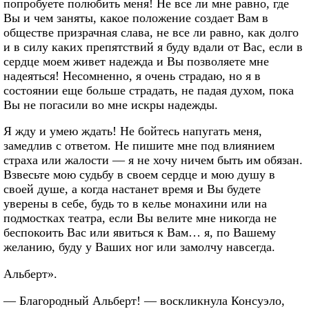
попробуете полюбить меня! Не все ли мне равно, где
Вы и чем заняты, какое положение создает Вам в
обществе призрачная слава, не все ли равно, как долго
и в силу каких препятствий я буду вдали от Вас, если в
сердце моем живет надежда и Вы позволяете мне
надеяться! Несомненно, я очень страдаю, но я в
состоянии еще больше страдать, не падая духом, пока
Вы не погасили во мне искры надежды.
Я жду и умею ждать! Не бойтесь напугать меня,
замедлив с ответом. Не пишите мне под влиянием
страха или жалости — я не хочу ничем быть им обязан.
Взвесьте мою судьбу в своем сердце и мою душу в
своей душе, а когда настанет время и Вы будете
уверены в себе, будь то в келье монахини или на
подмостках театра, если Вы велите мне никогда не
беспокоить Вас или явиться к Вам… я, по Вашему
желанию, буду у Ваших ног или замолчу навсегда.
Альберт».
— Благородный Альберт! — воскликнула Консуэло,