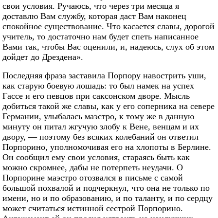
свои условия. Ручаюсь, что через три месяца я
доставлю Вам службу, которая даст Вам наконец
спокойное существование. Что касается славы, дорогой
учитель, то достаточно нам будет спеть написанное
Вами так, чтобы Вас оценили, и, надеюсь, слух об этом
дойдет до Дрездена».
Последняя фраза заставила Порпору навострить уши,
как старую боевую лошадь: то был намек на успех
Гассе и его певцов при саксонском дворе. Мысль
добиться такой же славы, как у его соперника на севере
Германии, улыбалась маэстро, к тому же в данную
минуту он питал жгучую злобу к Вене, венцам и их
двору, — поэтому без всяких колебаний он ответил
Порпорино, уполномочивая его на хлопоты в Берлине.
Он сообщил ему свои условия, стараясь быть как
можно скромнее, дабы не потерпеть неудачи. О
Порпорине маэстро отозвался в письме с самой
большой похвалой и подчеркнул, что она не только по
имени, но и по образованию, и по таланту, и по сердцу
может считаться истинной сестрой Порпорино.