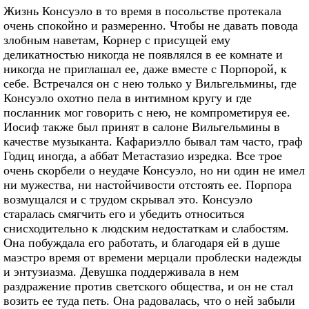
Жизнь Консуэло в то время в посольстве протекала
очень спокойно и размеренно. Чтобы не давать повода
злобным наветам, Корнер с присущей ему
деликатностью никогда не появлялся в ее комнате и
никогда не приглашал ее, даже вместе с Порпорой, к
себе. Встречался он с нею только у Вильгельмины, где
Консуэло охотно пела в интимном кругу и где
посланник мог говорить с нею, не компрометируя ее.
Иосиф также был принят в салоне Вильгельмины в
качестве музыканта. Кафариэлло бывал там часто, граф
Годиц иногда, а аббат Метастазио изредка. Все трое
очень скорбели о неудаче Консуэло, но ни один не имел
ни мужества, ни настойчивости отстоять ее. Порпора
возмущался и с трудом скрывал это. Консуэло
старалась смягчить его и убедить относиться
снисходительно к людским недостаткам и слабостям.
Она побуждала его работать, и благодаря ей в душе
маэстро время от времени мерцали проблески надежды
и энтузиазма. Девушка поддерживала в нем
раздражение против светского общества, и он не стал
возить ее туда петь. Она радовалась, что о ней забыли