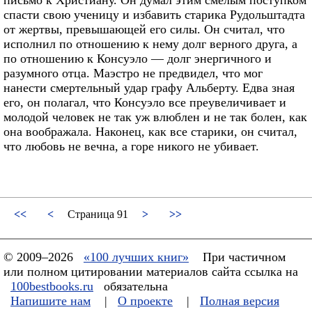
письмо к Христиану. Он думал этим смелым поступком
спасти свою ученицу и избавить старика Рудольштадта
от жертвы, превышающей его силы. Он считал, что
исполнил по отношению к нему долг верного друга, а
по отношению к Консуэло — долг энергичного и
разумного отца. Маэстро не предвидел, что мог
нанести смертельный удар графу Альберту. Едва зная
его, он полагал, что Консуэло все преувеличивает и
молодой человек не так уж влюблен и не так болен, как
она воображала. Наконец, как все старики, он считал,
что любовь не вечна, а горе никого не убивает.
<<
<
Страница 91
>
>>
© 2009–2026
«100 лучших книг»
При частичном
или полном цитировании материалов сайта ссылка на
100bestbooks.ru
обязательна
Напишите нам
|
О проекте
|
Полная версия