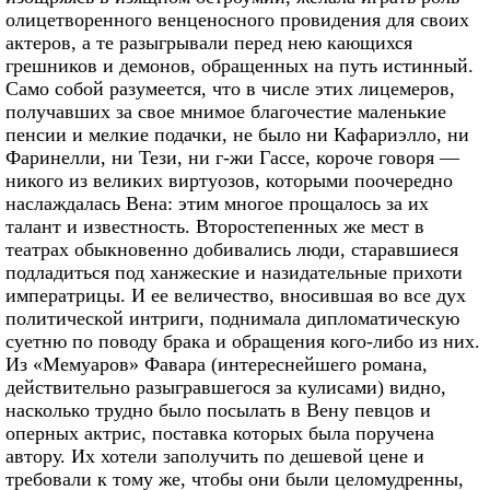
олицетворенного венценосного провидения для своих
актеров, а те разыгрывали перед нею кающихся
грешников и демонов, обращенных на путь истинный.
Само собой разумеется, что в числе этих лицемеров,
получавших за свое мнимое благочестие маленькие
пенсии и мелкие подачки, не было ни Кафариэлло, ни
Фаринелли, ни Тези, ни г-жи Гассе, короче говоря —
никого из великих виртуозов, которыми поочередно
наслаждалась Вена: этим многое прощалось за их
талант и известность. Второстепенных же мест в
театрах обыкновенно добивались люди, старавшиеся
подладиться под ханжеские и назидательные прихоти
императрицы. И ее величество, вносившая во все дух
политической интриги, поднимала дипломатическую
суетню по поводу брака и обращения кого-либо из них.
Из «Мемуаров» Фавара (интереснейшего романа,
действительно разыгравшегося за кулисами) видно,
насколько трудно было посылать в Вену певцов и
оперных актрис, поставка которых была поручена
автору. Их хотели заполучить по дешевой цене и
требовали к тому же, чтобы они были целомудренны,