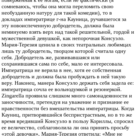
поверженная к ее ногам, если не фактически (я
сомневаюсь, чтобы она могла переломить свою
необузданную натуру для такой комедии), то в
докладах императрице г-на Кауница, ручавшегося за
эту новоиспеченную добродетель, должна была
неминуемо взять верх над такой решительной, гордой и
мужественной девушкой, как непорочная Консуэло.
Мария-Терезия ценила в своих театральных любимцах
лишь ту добродетель, творцом которой считала одну
себя. Добродетель же, развивавшаяся или
сохранившаяся сама по себе, мало ее интересовала.
Императрица не верила в нее, хотя ее собственная
добродетель и должна была пробуждать в ней такую
веру. Наконец, манера Консуэло держать себя задела ее:
императрица сочла ее вольнодумкой и резонеркой.
Zingarella проявила слишком много самонадеянности и
заносчивости, претендуя на уважение и признание ее
нравственности без вмешательства императрицы. Когда
Кауниц, притворявшийся беспристрастным, но в то же
время вредивший Консуэло в пользу Кориллы, спросил
ее величество, соблаговолила ли она принять просьбу
«этой девочки», Мария-Терезия ответила: «Мне не