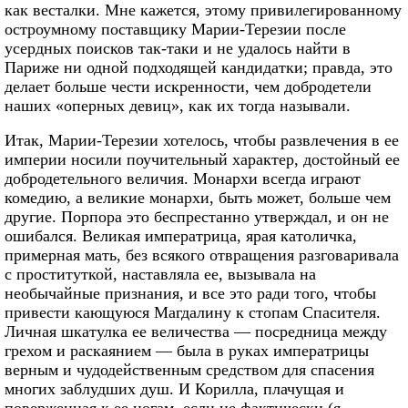
как весталки. Мне кажется, этому привилегированному
остроумному поставщику Марии-Терезии после
усердных поисков так-таки и не удалось найти в
Париже ни одной подходящей кандидатки; правда, это
делает больше чести искренности, чем добродетели
наших «оперных девиц», как их тогда называли.
Итак, Марии-Терезии хотелось, чтобы развлечения в ее
империи носили поучительный характер, достойный ее
добродетельного величия. Монархи всегда играют
комедию, а великие монархи, быть может, больше чем
другие. Порпора это беспрестанно утверждал, и он не
ошибался. Великая императрица, ярая католичка,
примерная мать, без всякого отвращения разговаривала
с проституткой, наставляла ее, вызывала на
необычайные признания, и все это ради того, чтобы
привести кающуюся Магдалину к стопам Спасителя.
Личная шкатулка ее величества — посредница между
грехом и раскаянием — была в руках императрицы
верным и чудодейственным средством для спасения
многих заблудших душ. И Корилла, плачущая и