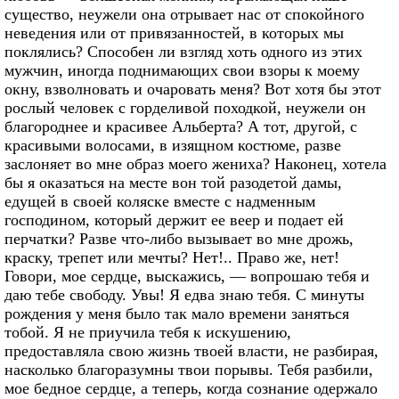
существо, неужели она отрывает нас от спокойного
неведения или от привязанностей, в которых мы
поклялись? Способен ли взгляд хоть одного из этих
мужчин, иногда поднимающих свои взоры к моему
окну, взволновать и очаровать меня? Вот хотя бы этот
рослый человек с горделивой походкой, неужели он
благороднее и красивее Альберта? А тот, другой, с
красивыми волосами, в изящном костюме, разве
заслоняет во мне образ моего жениха? Наконец, хотела
бы я оказаться на месте вон той разодетой дамы,
едущей в своей коляске вместе с надменным
господином, который держит ее веер и подает ей
перчатки? Разве что-либо вызывает во мне дрожь,
краску, трепет или мечты? Нет!.. Право же, нет!
Говори, мое сердце, выскажись, — вопрошаю тебя и
даю тебе свободу. Увы! Я едва знаю тебя. С минуты
рождения у меня было так мало времени заняться
тобой. Я не приучила тебя к искушению,
предоставляла свою жизнь твоей власти, не разбирая,
насколько благоразумны твои порывы. Тебя разбили,
мое бедное сердце, а теперь, когда сознание одержало