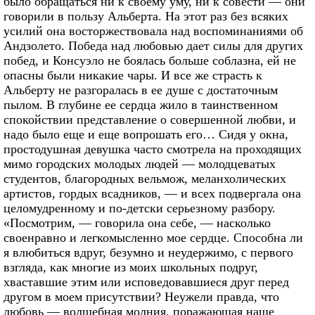
было обращаться ни к своему уму, ни к совести — они
говорили в пользу Альберта. На этот раз без всяких
усилий она восторжествовала над воспоминаниями об
Андзолето. Победа над любовью дает силы для других
побед, и Консуэло не боялась больше соблазна, ей не
опасны были никакие чары. И все же страсть к
Альберту не разгоралась в ее душе с достаточным
пылом. В глубине ее сердца жило в таинственном
спокойствии представление о совершенной любви, и
надо было еще и еще вопрошать его… Сидя у окна,
простодушная девушка часто смотрела на проходящих
мимо городских молодых людей — молодцеватых
студентов, благородных вельмож, меланхолических
артистов, гордых всадников, — и всех подвергала она
целомудренному и по-детски серьезному разбору.
«Посмотрим, — говорила она себе, — насколько
своенравно и легкомысленно мое сердце. Способна ли
я влюбиться вдруг, безумно и неудержимо, с первого
взгляда, как многие из моих школьных подруг,
хваставшие этим или исповедовавшиеся друг перед
другом в моем присутствии? Неужели правда, что
любовь — волшебная молния, поражающая наше