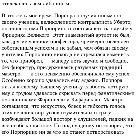
отвлекались чем-либо иным.
В это же самое время Порпора получил письмо от
своего ученика, великолепного контральтиста Уберто,
носившего имя Порпорино и состоявшего на службе у
Фридриха Великого. Этот знаменитый артист не был,
как другие ученики профессора, чрезмерно ослеплен
собственным успехом и не забыл, чем обязан своему
учителю. Порпорино никогда не стремился изменить
то, что приобрел, — манеру петь звучно и свободно,
без фиоритур, придерживаясь разумных традиций
маэстро, — и это неизменно обеспечивало ему успех.
Особенно хорошо удавались ему адажио. Порпора
питал к своему бывшему ученику слабость, которую
ему с трудом удавалось скрывать перед фанатическими
поклонниками Фаринелли и Кафариэлло. Маэстро
соглашался, что искусство, блеск и гибкость голоса
этих великих виртуозов изумительны и сразу
возбуждают большой восторг у слушателей, падких на
все необыкновенное. Но под сурдинку он говорил, что
его Порпорино ни за что не станет потворствовать