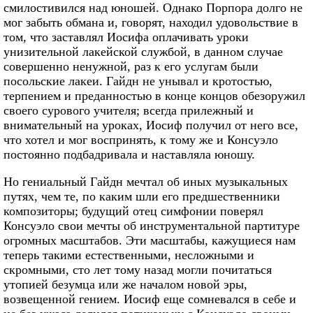
смилостивился над юношей. Однако Порпора долго не
мог забыть обмана и, говорят, находил удовольствие в
том, что заставлял Иосифа оплачивать уроки
унизительной лакейской службой, в данном случае
совершенно ненужной, раз к его услугам были
посольские лакеи. Гайдн не унывал и кротостью,
терпением и преданностью в конце концов обезоружил
своего сурового учителя; всегда прилежный и
внимательный на уроках, Иосиф получил от него все,
что хотел и мог воспринять, к тому же и Консуэло
постоянно подбадривала и наставляла юношу.
Но гениальный Гайдн мечтал об иных музыкальных
путях, чем те, по каким шли его предшественники
композиторы; будущий отец симфонии поверял
Консуэло свои мечты об инструментальной партитуре
огромных масштабов. Эти масштабы, кажущиеся нам
теперь такими естественными, несложными и
скромными, сто лет тому назад могли почитаться
утопией безумца или же началом новой эры,
возвещенной гением. Иосиф еще сомневался в себе и