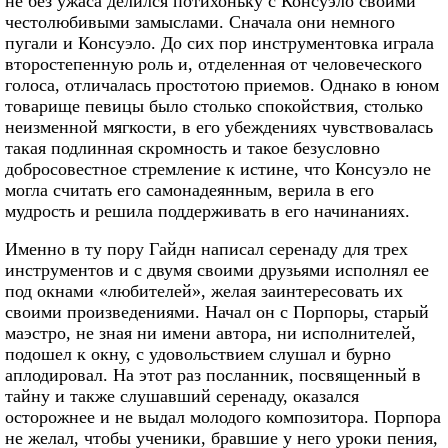
не без ужаса делился потихоньку с Консуэло своими
честолюбивыми замыслами. Сначала они немного
пугали и Консуэло. До сих пор инструментовка играла
второстепенную роль и, отделенная от человеческого
голоса, отличалась простотою приемов. Однако в юном
товарище певицы было столько спокойствия, столько
неизменной мягкости, в его убеждениях чувствовалась
такая подлинная скромность и такое безусловно
добросовестное стремление к истине, что Консуэло не
могла считать его самонадеянным, верила в его
мудрость и решила поддерживать в его начинаниях.
Именно в ту пору Гайдн написал серенаду для трех
инструментов и с двумя своими друзьями исполнял ее
под окнами «любителей», желая заинтересовать их
своими произведениями. Начал он с Порпоры, старый
маэстро, не зная ни имени автора, ни исполнителей,
подошел к окну, с удовольствием слушал и бурно
аплодировал. На этот раз посланник, посвященный в
тайну и также слушавший серенаду, оказался
осторожнее и не выдал молодого композитора. Порпора
не желал, чтобы ученики, бравшие у него уроки пения,