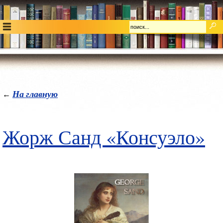
На главную
←
Жорж Санд «Консуэло»