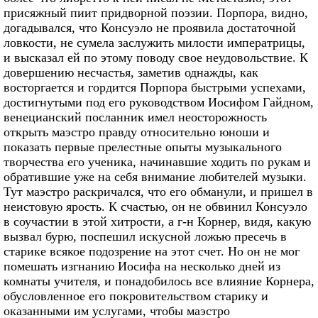
присяжный пиит придворной поэзии. Порпора, видно,
догадывался, что Консуэло не проявила достаточной
ловкости, не сумела заслужить милости императрицы,
и высказал ей по этому поводу свое неудовольствие. К
довершению несчастья, заметив однажды, как
восторгается и гордится Порпора быстрыми успехами,
достигнутыми под его руководством Иосифом Гайдном,
венецианский посланник имел неосторожность
открыть маэстро правду относительно юноши и
показать первые прелестные опыты музыкального
творчества его ученика, начинавшие ходить по рукам и
обратившие уже на себя внимание любителей музыки.
Тут маэстро раскричался, что его обманули, и пришел в
неистовую ярость. К счастью, он не обвинил Консуэло
в соучастии в этой хитрости, а г-н Корнер, видя, какую
вызвал бурю, поспешил искусной ложью пресечь в
старике всякое подозрение на этот счет. Но он не мог
помешать изгнанию Иосифа на несколько дней из
комнаты учителя, и понадобилось все влияние Корнера,
обусловленное его покровительством старику и
оказанными им услугами, чтобы маэстро