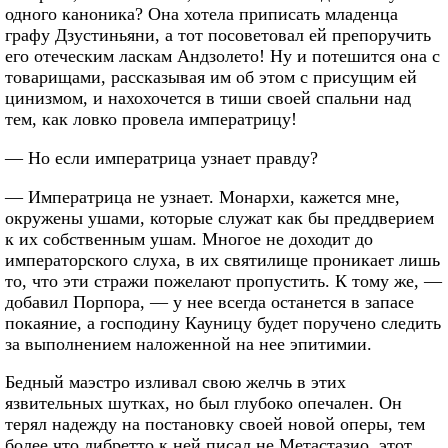
одного каноника? Она хотела приписать младенца
графу Дзустиньяни, а тот посоветовал ей препоручить
его отеческим ласкам Андзолето! Ну и потешится она с
товарищами, рассказывая им об этом с присущим ей
цинизмом, и нахохочется в тиши своей спальни над
тем, как ловко провела императрицу!
— Но если императрица узнает правду?
— Императрица не узнает. Монархи, кажется мне,
окружены ушами, которые служат как бы преддверием
к их собственным ушам. Многое не доходит до
императорского слуха, в их святилище проникает лишь
то, что эти стражи пожелают пропустить. К тому же, —
добавил Порпора, — у нее всегда останется в запасе
покаяние, а господину Кауницу будет поручено следить
за выполнением наложенной на нее эпитимии.
Бедный маэстро изливал свою желчь в этих
язвительных шутках, но был глубоко опечален. Он
терял надежду на постановку своей новой оперы, тем
более что либретто к ней писал не Метастазио, этот