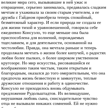
великие мира сего, вызывавшие в ней ужас и
отвращение, серьезно занималась, предавалась сладким
мечтам и ухаживала за своим старым учителем, а ее
дружба с Гайдном приобрела теперь спокойный,
безмятежный характер. И если природа не создала ее
для жизни тихой и уравновешенной, говорила себе
ежедневно Консуэло, то еще меньше она была
приспособлена для волнений, порождаемых
тщеславием, и для деятельности, основанной на
честолюбии. Правда, она мечтала раньше и теперь
продолжала мечтать о жизни более кипучей, о радостях
любви более пылких, о более широком умственном
кругозоре. Но мир искусства, рисовавшийся ее
воображению таким чистым, таким открытым и
благородным, оказался до того омерзительным, что она
предпочла жизнь безвестную и замкнутую, теплые
дружеские отношения и работу в одиночестве.
Консуэло не приходилось вновь обдумывать
предложение Рудольштадтов. Их великодушие,
нерушимая любовь сына, снисходительное чувство
отца не вызывали никаких сомнений. Ей не нужно