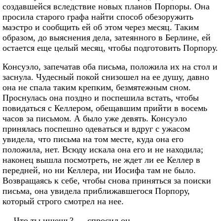
создавшейся вследствие новых планов Порпоры. Она
просила старого графа найти способ обезоружить
маэстро и сообщить ей об этом через месяц. Таким
образом, до выяснения дела, затеянного в Берлине, ей
остается еще целый месяц, чтобы подготовить Порпору.
Консуэло, запечатав оба письма, положила их на стол и
заснула. Чудесный покой снизошел на ее душу, давно
она не спала таким крепким, безмятежным сном.
Проснулась она поздно и поспешила встать, чтобы
повидаться с Келлером, обещавшим прийти в восемь
часов за письмом. А было уже девять. Консуэло
принялась поспешно одеваться и вдруг с ужасом
увидела, что письма на том месте, куда она его
положила, нет. Всюду искала она его и не находила;
наконец вышла посмотреть, не ждет ли ее Келлер в
передней, но ни Келлера, ни Иосифа там не было.
Возвращаясь к себе, чтобы снова приняться за поиски
письма, она увидела приближавшегося Порпору,
который строго смотрел на нее.
— Что ты ищешь? — спросил он.