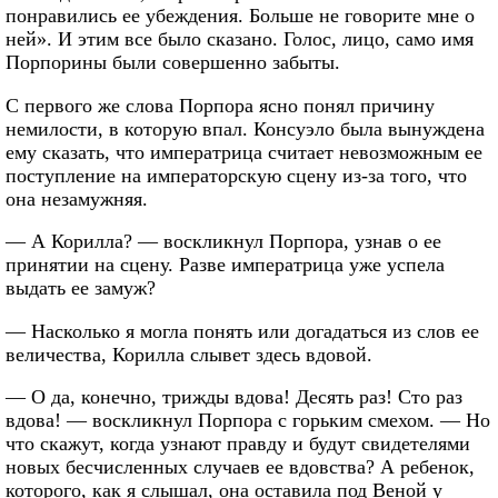
понравились ее убеждения. Больше не говорите мне о
ней». И этим все было сказано. Голос, лицо, само имя
Порпорины были совершенно забыты.
С первого же слова Порпора ясно понял причину
немилости, в которую впал. Консуэло была вынуждена
ему сказать, что императрица считает невозможным ее
поступление на императорскую сцену из-за того, что
она незамужняя.
— А Корилла? — воскликнул Порпора, узнав о ее
принятии на сцену. Разве императрица уже успела
выдать ее замуж?
— Насколько я могла понять или догадаться из слов ее
величества, Корилла слывет здесь вдовой.
— О да, конечно, трижды вдова! Десять раз! Сто раз
вдова! — воскликнул Порпора с горьким смехом. — Но
что скажут, когда узнают правду и будут свидетелями
новых бесчисленных случаев ее вдовства? А ребенок,
которого, как я слышал, она оставила под Веной у