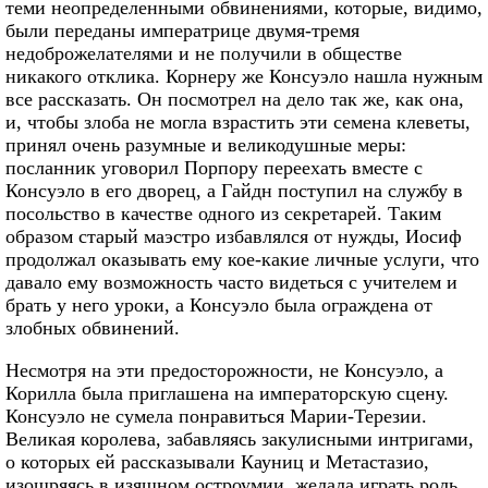
теми неопределенными обвинениями, которые, видимо,
были переданы императрице двумя-тремя
недоброжелателями и не получили в обществе
никакого отклика. Корнеру же Консуэло нашла нужным
все рассказать. Он посмотрел на дело так же, как она,
и, чтобы злоба не могла взрастить эти семена клеветы,
принял очень разумные и великодушные меры:
посланник уговорил Порпору переехать вместе с
Консуэло в его дворец, а Гайдн поступил на службу в
посольство в качестве одного из секретарей. Таким
образом старый маэстро избавлялся от нужды, Иосиф
продолжал оказывать ему кое-какие личные услуги, что
давало ему возможность часто видеться с учителем и
брать у него уроки, а Консуэло была ограждена от
злобных обвинений.
Несмотря на эти предосторожности, не Консуэло, а
Корилла была приглашена на императорскую сцену.
Консуэло не сумела понравиться Марии-Терезии.
Великая королева, забавляясь закулисными интригами,
о которых ей рассказывали Кауниц и Метастазио,
изощряясь в изящном остроумии, желала играть роль