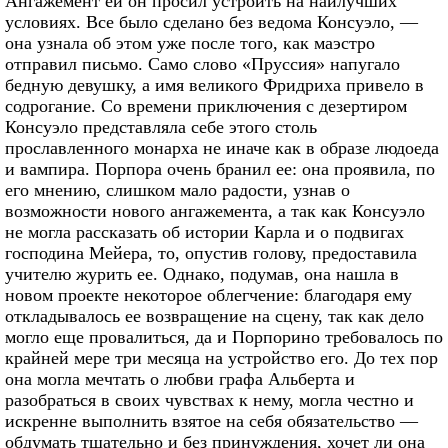
Ангажемент ей он просил устроить на наилучших
условиях. Все было сделано без ведома Консуэло, —
она узнала об этом уже после того, как маэстро
отправил письмо. Само слово «Пруссия» напугало
бедную девушку, а имя великого Фридриха привело в
содрогание. Со времени приключения с дезертиром
Консуэло представляла себе этого столь
прославленного монарха не иначе как в образе людоеда
и вампира. Порпора очень бранил ее: она проявила, по
его мнению, слишком мало радости, узнав о
возможности нового ангажемента, а так как Консуэло
не могла рассказать об истории Карла и о подвигах
господина Мейера, то, опустив голову, предоставила
учителю журить ее. Однако, подумав, она нашла в
новом проекте некоторое облегчение: благодаря ему
откладывалось ее возвращение на сцену, так как дело
могло еще провалиться, да и Порпорино требовалось по
крайней мере три месяца на устройство его. До тех пор
она могла мечтать о любви графа Альберта и
разобраться в своих чувствах к нему, могла честно и
искренне выполнить взятое на себя обязательство —
обдумать тщательно и без принуждения, хочет ли она