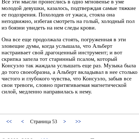
Все эти мысли пронеслись в одно мгновенье в уме
молодой девушки, казалось, подтверждая самые тяжкие
ее подозрения. Похолодев от ужаса, стояла она
неподвижно, избегая смотреть на голый, холодный пол
из боязни увидеть на нем следы крови.
Она все еще продолжала стоять, погруженная в эти
зловещие думы, когда услышала, что Альберт
настраивает свой драгоценный инструмент; и вот
скрипка запела тот старинный псалом, который
Консуэло так жаждала услышать еще раз. Музыка была
до того своеобразна, а Альберт вкладывал в нее столько
чистого и глубокого чувства, что Консуэло, забыв все
свои тревоги, словно притягиваемая магнетической
силой, медленно направилась к нему.
<<
<
Страница 53
>
>>