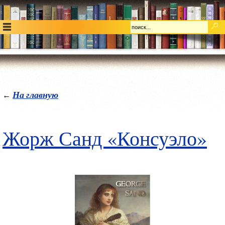
На главную
←
Жорж Санд «Консуэло»