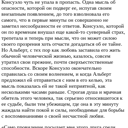
Консуэло чуть не упала в пропасть. Одна мысль об
опасности, которой он подверг ее, испугав своим
внезапным появлением, до того взволновала его
самого, что в первые минуты он совершенно не
заметил несообразности ее ответов. Консуэло, которой
он по временам внушал еще какой-то суеверный страх,
трепетала и теперь при мысли, что он может силою
своего прозрения хоть отчасти догадаться об ее тайне.
Но Альберт, с тех пор как любовь заставила его жить
обычной человеческой жизнью, казалось, совсем
утратил свои прежние, почти сверхъестественные
способности. Вскоре Консуэло окончательно
справилась со своим волнением, и когда Альберт
предложил ей отправиться с ним в его келью, эта
мысль показалась ей не такой неприятной, как
несколькими часами раньше. Строгая душа и мрачная
обитель этого человека, так серьезно относившегося к
ее судьбе, были тем убежищем, где она в эту минуту
жаждала найти покой и силы, необходимые для борьбы
с воспоминаниями о своей несчастной любви.
«Само провидение посылает мне этого друга среди