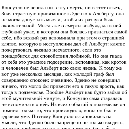
Консуэло не верила ни в эту смерть, ни в этот отъезд.
Зная страстную привязанность Зденко к Альберту, она
не могла допустить мысли, чтобы их разлука была
окончательной. Мысль же о смерти возбуждала в ней
глубокий ужас, в котором она боялась признаться самой
себе, ибо всякий раз вспоминала при этом о страшной
клятве, которую в исступлении дал ей Альберт: клятве
пожертвовать жизнью несчастного, если это
понадобится для спокойствия любимой. Но она гнала
от себя это ужасное подозрение, вспоминая, как кроток
и человечен был Альберт всю свою жизнь. К тому же
вот уже несколько месяцев, как молодой граф был
совершенно спокоен: очевидно, Зденко не совершил
ничего, что могло бы привести его в такую ярость, как
тогда в подземелье. Вообще Альберт как будто забыл об
этой мучительной минуте, и Консуэло сама старалась
не вспоминать о ней. Из всех событий в подземелье он
помнил только то, что происходило, когда он был в
здравом уме. Поэтому Консуэло остановилась на
мысли, что Зденко было запрещено не только входить,
но даже приближаться к замку и что он, бедный, с