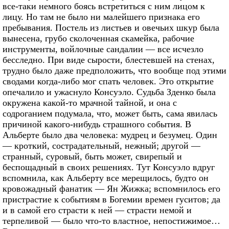
все-таки немного боясь встретиться с ним лицом к
лицу. Но там не было ни малейшего признака его
пребывания. Постель из листьев и овечьих шкур была
вынесена, грубо сколоченная скамейка, рабочие
инструменты, войлочные сандалии — все исчезло
бесследно. При виде сырости, блестевшей на стенах,
трудно было даже предположить, что вообще под этими
сводами когда-либо мог спать человек. Это открытие
опечалило и ужаснуло Консуэло. Судьба Зденко была
окружена какой-то мрачной тайной, и она с
содроганием подумала, что, может быть, сама явилась
причиной какого-нибудь страшного события. В
Альберте было два человека: мудрец и безумец. Один
— кроткий, сострадательный, нежный; другой —
странный, суровый, быть может, свирепый и
беспощадный в своих решениях. Тут Консуэло вдруг
вспомнила, как Альберту все мерещилось, будто он
кровожадный фанатик — Ян Жижка; вспомнилось его
пристрастие к событиям в Богемии времен гуситов; да
и в самой его страсти к ней — страсти немой и
терпеливой — было что-то властное, непостижимое…