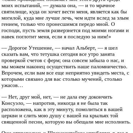
моих испытаний, — думала она, — и то мрачное
святилище, куда он хочет вести меня, является как бы
могилой, куда мне лучше лечь, чем идти вслед за злым
гением, только что пронесшимся передо мной. О
господи, пусть земля разверзнется под моими ногами и
навек поглотит меня, если я последую за ним!»
— Дорогое Утешение, — начал Альберт, — я шел
сказать вам, что тетушка сегодня все утро занята
проверкой счетов с ферм; она совсем забыла о нас, и
мы можем наконец осуществить наше паломничество.
Впрочем, если вам все еще неприятно увидеть места, с
которыми связано для вас столько мучений, столько
ужасов…
— Нет, друг мой, нет, — не дала ему докончить
Консуэло, — напротив, никогда я не была так
расположена, как в эту минуту, помолиться в вашей
церкви и слить мою душу с вашей на крыльях той
священной песни, которую вы обещали мне исполнить.