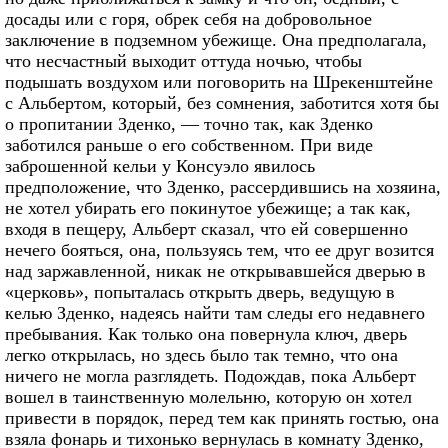
досады или с горя, обрек себя на добровольное
заключение в подземном убежище. Она предполагала,
что несчастный выходит оттуда ночью, чтобы
подышать воздухом или поговорить на Шрекенштейне
с Альбертом, который, без сомнения, заботится хотя бы
о пропитании Зденко, — точно так, как Зденко
заботился раньше о его собственном. При виде
заброшенной кельи у Консуэло явилось
предположение, что Зденко, рассердившись на хозяина,
не хотел убирать его покинутое убежище; а так как,
входя в пещеру, Альберт сказал, что ей совершенно
нечего бояться, она, пользуясь тем, что ее друг возится
над заржавленной, никак не открывавшейся дверью в
«церковь», попыталась открыть дверь, ведущую в
келью Зденко, надеясь найти там следы его недавнего
пребывания. Как только она повернула ключ, дверь
легко открылась, но здесь было так темно, что она
ничего не могла разглядеть. Подождав, пока Альберт
вошел в таинственную молельню, которую он хотел
привести в порядок, перед тем как принять гостью, она
взяла фонарь и тихонько вернулась в комнату Зденко,