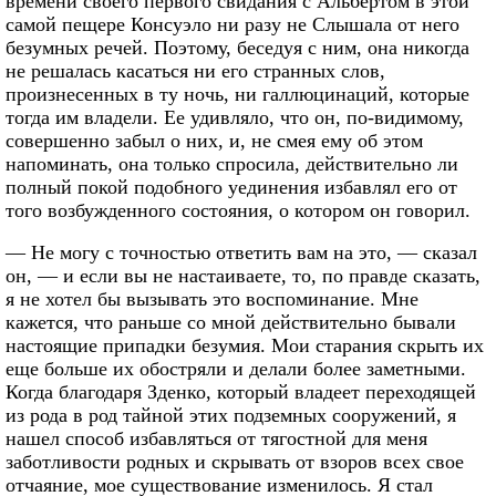
времени своего первого свидания с Альбертом в этой
самой пещере Консуэло ни разу не Слышала от него
безумных речей. Поэтому, беседуя с ним, она никогда
не решалась касаться ни его странных слов,
произнесенных в ту ночь, ни галлюцинаций, которые
тогда им владели. Ее удивляло, что он, по-видимому,
совершенно забыл о них, и, не смея ему об этом
напоминать, она только спросила, действительно ли
полный покой подобного уединения избавлял его от
того возбужденного состояния, о котором он говорил.
— Не могу с точностью ответить вам на это, — сказал
он, — и если вы не настаиваете, то, по правде сказать,
я не хотел бы вызывать это воспоминание. Мне
кажется, что раньше со мной действительно бывали
настоящие припадки безумия. Мои старания скрыть их
еще больше их обостряли и делали более заметными.
Когда благодаря Зденко, который владеет переходящей
из рода в род тайной этих подземных сооружений, я
нашел способ избавляться от тягостной для меня
заботливости родных и скрывать от взоров всех свое
отчаяние, мое существование изменилось. Я стал