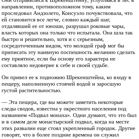
Они отправились к Шрекенштейну; углубляясь в лес в
направлении, противоположном тому, каким
проследовал Андзолето, Консуэло почувствовала, что
ей становится все легче, словно каждый шаг,
отдалявший ее от юноши, разрушал роковые чары,
власть которых она только что испытала. Она шла так
быстро и решительно, хотя и с серьезным,
сосредоточенным видом, что молодой граф мог бы
приписать эту наивную поспешность желанию сделать
ему приятное, если бы основу его характера не
составляло недоверие к себе и своей судьбе.
Он привел ее к подножию Шрекенштейна, ко входу в
пещеру, наполненную стоячей водой и заросшую
густой растительностью.
— Эта пещера, где вы можете заметить некоторые
следы сводов, известна у окрестного населения под
названием «Подвал монаха». Одни думают, что это был
и в самом деле монастырский подвал, когда на месте
этих развалин еще стоял укрепленный городок. Другие
говорят, что в более поздние времена он служил