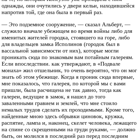
однажды, они очутились у двери кельи, находившейся
напротив той, где она была в первый раз.
— Это подземное сооружение, — сказал Альберт, —
служило вначале убежищем во время войны либо для
именитых жителей городка, стоявшего на горе, либо
для владельцев замка Исполинов (городок был в
вассальной зависимости от них), которые могли
проникать сюда по знакомым вам потайным галереям.
Если впоследствии. как утверждают, в «Подвале
монаха» жил отшельник, то очень вероятно, что он мог
знать об этом убежище. Когда я проник сюда впервые,
мне показалось, что галерея, по которой мы с вами
пришли, была расчищена не так давно, тогда как
галереи, ведущие в замок, я нашел до того
заваленными гравием и землей, что мне стоило
немалых трудов сделать их проходимыми. Кроме того,
найденные мною здесь обрывки циновок, кружка,
распятие, лампа и, наконец, скелет человека, лежащего
на спине со скрещенными на груди руками, — должно
быть, он молился в последний раз перед последним