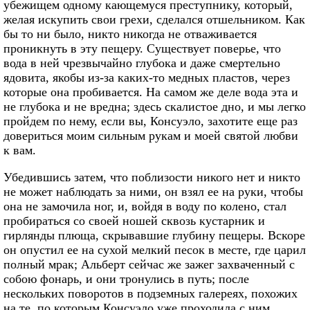
убежищем одному кающемуся преступнику, который,
желая искупить свои грехи, сделался отшельником. Как
бы то ни было, никто никогда не отваживается
проникнуть в эту пещеру. Существует поверье, что
вода в ней чрезвычайно глубока и даже смертельно
ядовита, якобы из-за каких-то медных пластов, через
которые она пробивается. На самом же деле вода эта и
не глубока и не вредна; здесь скалистое дно, и мы легко
пройдем по нему, если вы, Консуэло, захотите еще раз
довериться моим сильным рукам и моей святой любви
к вам.
Убедившись затем, что поблизости никого нет и никто
не может наблюдать за ними, он взял ее на руки, чтобы
она не замочила ног, и, войдя в воду по колено, стал
пробираться со своей ношей сквозь кустарник и
гирлянды плюща, скрывавшие глубину пещеры. Вскоре
он опустил ее на сухой мелкий песок в месте, где царил
полный мрак; Альберт сейчас же зажег захваченный с
собою фонарь, и они тронулись в путь; после
нескольких поворотов в подземных галереях, похожих
на те, по которым Консуэло уже проходила с ним