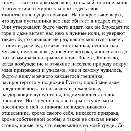
сном, — все это доказало мне, что какой-то отшельник
благочестиво и мирно закончил здесь свое
таинственное существование. Наши крестьяне верят,
что душа пустынника все еще обитает в недрах горы.
Они утверждают, будто часто видят, как он блуждает по
горе и даже витает над нею в лунные ночи, и уверяют
также, будто слышали не раз, как он молится, плачет,
стонет и даже будто какая-то странная, непонятная
музыка, нежная, как дуновение ветерка, доносилась до
них и замирала на крыльях ночи. Знаете, Консуэло,
когда возбуждение и отчаяние населяло природу вокруг
меня призраками и ужасами, мне и самому чудилось,
будто я вижу мрачного кающегося грешника,
распростертого у подножия Гусита; порой мне даже
представлялось, что я слышу его жалобные,
раздирающие душу стоны, поднимавшиеся со дна
пропасти. Но с тех пор как я открыл эту келью и
поселился в ней, я никогда не видел никакого
отшельника, кроме самого себя, никакого призрака,
кроме собственной особы, а также не слыхал иных
стонов, кроме тех, что вырывались из моей груди. Со