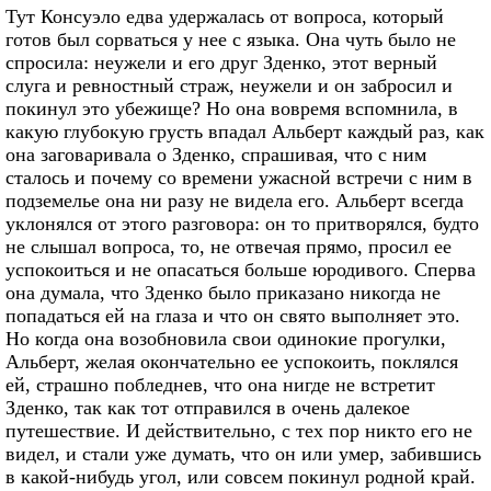
Тут Консуэло едва удержалась от вопроса, который
готов был сорваться у нее с языка. Она чуть было не
спросила: неужели и его друг Зденко, этот верный
слуга и ревностный страж, неужели и он забросил и
покинул это убежище? Но она вовремя вспомнила, в
какую глубокую грусть впадал Альберт каждый раз, как
она заговаривала о Зденко, спрашивая, что с ним
сталось и почему со времени ужасной встречи с ним в
подземелье она ни разу не видела его. Альберт всегда
уклонялся от этого разговора: он то притворялся, будто
не слышал вопроса, то, не отвечая прямо, просил ее
успокоиться и не опасаться больше юродивого. Сперва
она думала, что Зденко было приказано никогда не
попадаться ей на глаза и что он свято выполняет это.
Но когда она возобновила свои одинокие прогулки,
Альберт, желая окончательно ее успокоить, поклялся
ей, страшно побледнев, что она нигде не встретит
Зденко, так как тот отправился в очень далекое
путешествие. И действительно, с тех пор никто его не
видел, и стали уже думать, что он или умер, забившись
в какой-нибудь угол, или совсем покинул родной край.