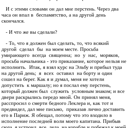
И с этими словами он дал мне перстень. Через два
часа он впал в беспамятство, а на другой день
скончался.
- И что же вы сделали?
- То, что я должен был сделать, то, что всякий
другой сделал бы на моем месте. Просьба
умирающего всегда священна; но у нас, моряков,
просьба начальника - это приказание, которое нельзя не
исполнить. Итак, я взял курс на Эльбу и прибыл туда
на другой день; я всех оставил на борту и один
сошел на берег. Как я и думал, меня не хотели
допустить к маршалу; но я послал ему перстень,
который должен был служить условным знаком; и все
двери раскрылись передо мной. Он принял меня,
расспросил о смерти бедного Леклера и, как тот и
предвидел, дал мне письмо, приказав лично доставить
его в Париж. Я обещал, потому что это входило в
исполнение последней воли моего капитана. Прибыв
сюда, я устроил все дела на корабле и побежал к моей