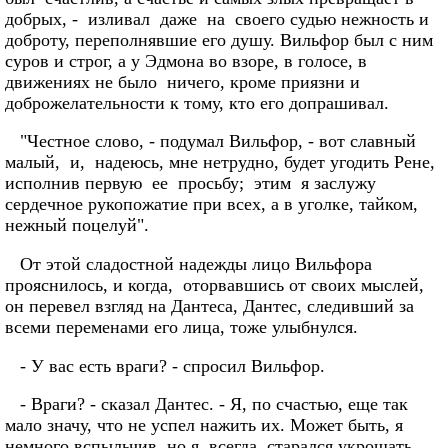
добрых, - изливал даже на своего судью нежность и
доброту, переполнявшие его душу. Вильфор был с ним
суров и строг, а у Эдмона во взоре, в голосе, в
движениях не было ничего, кроме приязни и
доброжелательности к тому, кто его допрашивал.
"Честное слово, - подумал Вильфор, - вот славный
малый, и, надеюсь, мне нетрудно, будет угодить Рене,
исполнив первую ее просьбу; этим я заслужу
сердечное рукопожатие при всех, а в уголке, тайком,
нежный поцелуй".
От этой сладостной надежды лицо Вильфора
прояснилось, и когда, оторвавшись от своих мыслей,
он перевел взгляд на Дантеса, Дантес, следивший за
всеми переменами его лица, тоже улыбнулся.
- У вас есть враги? - спросил Вильфор.
- Враги? - сказал Дантес. - Я, по счастью, еще так
мало значу, что не успел нажить их. Может быть, я
немного вспыльчив, но я всегда старался укрощать