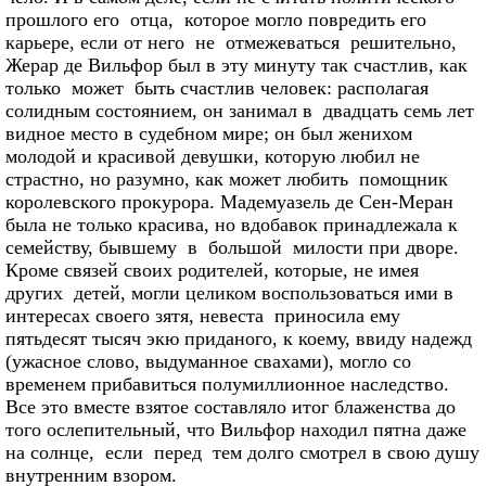
прошлого его отца, которое могло повредить его
карьере, если от него не отмежеваться решительно,
Жерар де Вильфор был в эту минуту так счастлив, как
только может быть счастлив человек: располагая
солидным состоянием, он занимал в двадцать семь лет
видное место в судебном мире; он был женихом
молодой и красивой девушки, которую любил не
страстно, но разумно, как может любить помощник
королевского прокурора. Мадемуазель де Сен-Меран
была не только красива, но вдобавок принадлежала к
семейству, бывшему в большой милости при дворе.
Кроме связей своих родителей, которые, не имея
других детей, могли целиком воспользоваться ими в
интересах своего зятя, невеста приносила ему
пятьдесят тысяч экю приданого, к коему, ввиду надежд
(ужасное слово, выдуманное свахами), могло со
временем прибавиться полумиллионное наследство.
Все это вместе взятое составляло итог блаженства до
того ослепительный, что Вильфор находил пятна даже
на солнце, если перед тем долго смотрел в свою душу
внутренним взором.