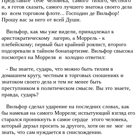
Представьте себе человека, самого тихого, честного
и, я готов сказать, самого лучшего знатока своего дела
во всем торговом флоте... Господин де Вильфор!
Прошу вас за него от всей Души.
Вильфор, как мы уже видели, принадлежал к
аристократическому лагерю, а Моррель - к
плебейскому; первый был крайний роялист, второго
подозревали в тайном бонапартизме. Вильфор свысока
посмотрел на Морреля и холодно ответил:
- Вы знаете, сударь, что можно быть тихим в
домашнем кругу, честным в торговых сношениях и
знатоком своего дела и тем не менее быть
преступником в политическом смысле. Вы это знаете,
правда, сударь?
Вильфор сделал ударение на последних словах, как
бы намекая на самого Морреля; испытующий взгляд его
старался проникнуть в самое сердце этого человека,
который дерзал просить за другого, хотя он не мог не
знать, что сам нуждается в снисхождении.