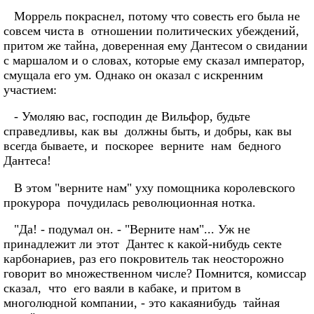
Моррель покраснел, потому что совесть его была не
совсем чиста в отношении политических убеждений,
притом же тайна, доверенная ему Дантесом о свидании
с маршалом и о словах, которые ему сказал император,
смущала его ум. Однако он оказал с искренним
участием:
- Умоляю вас, господин де Вильфор, будьте
справедливы, как вы должны быть, и добры, как вы
всегда бываете, и поскорее верните нам бедного
Дантеса!
В этом "верните нам" уху помощника королевского
прокурора почудилась революционная нотка.
"Да! - подумал он. - "Верните нам"... Уж не
принадлежит ли этот Дантес к какой-нибудь секте
карбонариев, раз его покровитель так неосторожно
говорит во множественном числе? Помнится, комиссар
сказал, что его ваяли в кабаке, и притом в
многолюдной компании, - это какаянибудь тайная