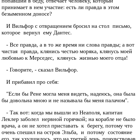
попавший в беду, отвечает человеку, который
принимает в нем участие: есть ли правда в этом
безыменном доносе?
И Вильфор с отвращением бросил на стол письмо,
которое вернул ему Дантес.
- Все правда, а в то же время ни слова правды; а вот
чистая правда, клянись честью моряка, клянусь моей
любовью к Мерседес, клянусь жизнью моего отца!
- Говорите, - сказал Вильфор.
И прибавил про себя:
"Если бы Рене могла меня видеть, надеюсь, она была
бы довольна мною и не называла бы меня палачом".
- Так вот: когда мы вышли из Неаполя, капитан
Леклер заболел нервной горячкой; на корабле не было
врача, а он не хотел приставать к берегу, потому что
очень спешил на остров Эльба, и потому состояние
его так ухудшилось, что на третий день, почувствовав