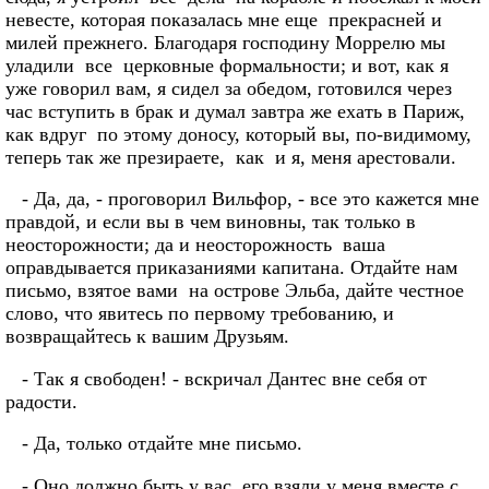
невесте, которая показалась мне еще прекрасней и
милей прежнего. Благодаря господину Моррелю мы
уладили все церковные формальности; и вот, как я
уже говорил вам, я сидел за обедом, готовился через
час вступить в брак и думал завтра же ехать в Париж,
как вдруг по этому доносу, который вы, по-видимому,
теперь так же презираете, как и я, меня арестовали.
- Да, да, - проговорил Вильфор, - все это кажется мне
правдой, и если вы в чем виновны, так только в
неосторожности; да и неосторожность ваша
оправдывается приказаниями капитана. Отдайте нам
письмо, взятое вами на острове Эльба, дайте честное
слово, что явитесь по первому требованию, и
возвращайтесь к вашим Друзьям.
- Так я свободен! - вскричал Дантес вне себя от
радости.
- Да, только отдайте мне письмо.
- Оно должно быть у вас, его взяли у меня вместе с