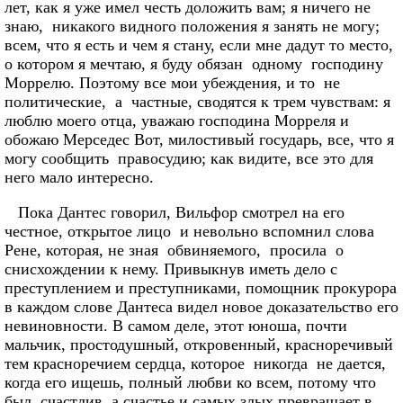
лет, как я уже имел честь доложить вам; я ничего не
знаю, никакого видного положения я занять не могу;
всем, что я есть и чем я стану, если мне дадут то место,
о котором я мечтаю, я буду обязан одному господину
Моррелю. Поэтому все мои убеждения, и то не
политические, а частные, сводятся к трем чувствам: я
люблю моего отца, уважаю господина Морреля и
обожаю Мерседес Вот, милостивый государь, все, что я
могу сообщить правосудию; как видите, все это для
него мало интересно.
Пока Дантес говорил, Вильфор смотрел на его
честное, открытое лицо и невольно вспомнил слова
Рене, которая, не зная обвиняемого, просила о
снисхождении к нему. Привыкнув иметь дело с
преступлением и преступниками, помощник прокурора
в каждом слове Дантеса видел новое доказательство его
невиновности. В самом деле, этот юноша, почти
мальчик, простодушный, откровенный, красноречивый
тем красноречием сердца, которое никогда не дается,
когда его ищешь, полный любви ко всем, потому что
был счастлив, а счастье и самых злых превращает в