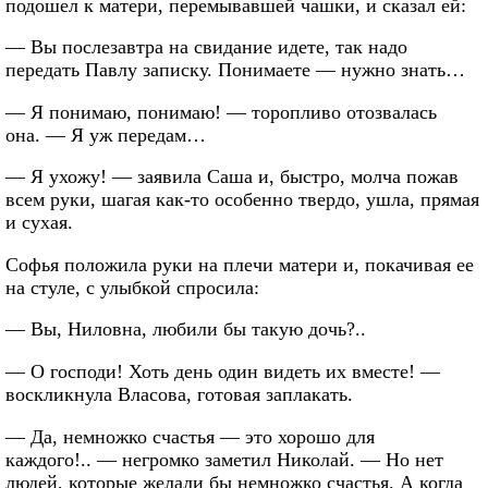
подошел к матери, перемывавшей чашки, и сказал ей:
— Вы послезавтра на свидание идете, так надо
передать Павлу записку. Понимаете — нужно знать…
— Я понимаю, понимаю! — торопливо отозвалась
она. — Я уж передам…
— Я ухожу! — заявила Саша и, быстро, молча пожав
всем руки, шагая как-то особенно твердо, ушла, прямая
и сухая.
Софья положила руки на плечи матери и, покачивая ее
на стуле, с улыбкой спросила:
— Вы, Ниловна, любили бы такую дочь?..
— О господи! Хоть день один видеть их вместе! —
воскликнула Власова, готовая заплакать.
— Да, немножко счастья — это хорошо для
каждого!.. — негромко заметил Николай. — Но нет
людей, которые желали бы немножко счастья. А когда