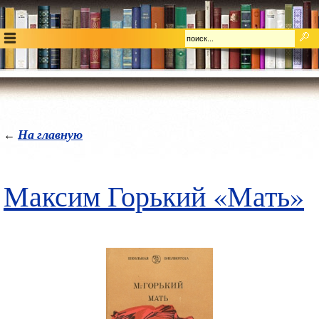
На главную
←
Максим Горький «Мать»