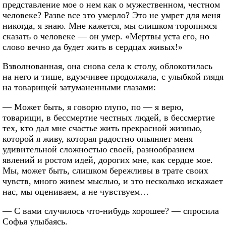
представление мое о нем как о мужественном, честном
человеке? Разве все это умерло? Это не умрет для меня
никогда, я знаю. Мне кажется, мы слишком торопимся
сказать о человеке — он умер. «Мертвы уста его, но
слово вечно да будет жить в сердцах живых!»
Взволнованная, она снова села к столу, облокотилась
на него и тише, вдумчивее продолжала, с улыбкой глядя
на товарищей затуманенными глазами:
— Может быть, я говорю глупо, по — я верю,
товарищи, в бессмертие честных людей, в бессмертие
тех, кто дал мне счастье жить прекрасной жизнью,
которой я живу, которая радостно опьяняет меня
удивительной сложностью своей, разнообразием
явлений и ростом идей, дорогих мне, как сердце мое.
Мы, может быть, слишком бережливы в трате своих
чувств, много живем мыслью, и это несколько искажает
нас, мы оцениваем, а не чувствуем…
— С вами случилось что-нибудь хорошее? — спросила
Софья улыбаясь.