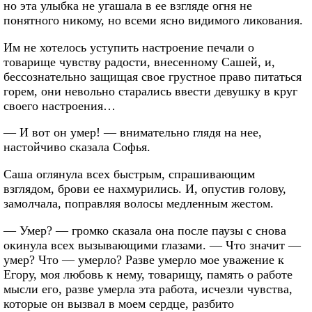
но эта улыбка не угашала в ее взгляде огня не
понятного никому, но всеми ясно видимого ликования.
Им не хотелось уступить настроение печали о
товарище чувству радости, внесенному Сашей, и,
бессознательно защищая свое грустное право питаться
горем, они невольно старались ввести девушку в круг
своего настроения…
— И вот он умер! — внимательно глядя на нее,
настойчиво сказала Софья.
Саша оглянула всех быстрым, спрашивающим
взглядом, брови ее нахмурились. И, опустив голову,
замолчала, поправляя волосы медленным жестом.
— Умер? — громко сказала она после паузы с снова
окинула всех вызывающими глазами. — Что значит —
умер? Что — умерло? Разве умерло мое уважение к
Егору, моя любовь к нему, товарищу, память о работе
мысли его, разве умерла эта работа, исчезли чувства,
которые он вызвал в моем сердце, разбито