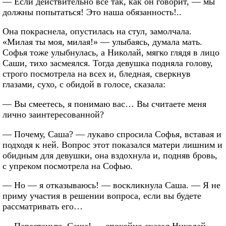
— Если действительно все так, как он говорит, — мы
должны попытаться! Это наша обязанность!..
Она покраснела, опустилась на стул, замолчала.
«Милая ты моя, милая!» — улыбаясь, думала мать.
Софья тоже улыбнулась, а Николай, мягко глядя в лицо
Саши, тихо засмеялся. Тогда девушка подняла голову,
строго посмотрела на всех и, бледная, сверкнув
глазами, сухо, с обидой в голосе, сказала:
— Вы смеетесь, я понимаю вас… Вы считаете меня
лично заинтересованной?
— Почему, Саша? — лукаво спросила Софья, вставая и
подходя к ней. Вопрос этот показался матери лишним и
обидным для девушки, она вздохнула и, подняв бровь,
с упреком посмотрела на Софью.
— Но — я отказываюсь! — воскликнула Саша. — Я не
приму участия в решении вопроса, если вы будете
рассматривать его…
— Перестаньте, Саша! — спокойно сказал Николай.