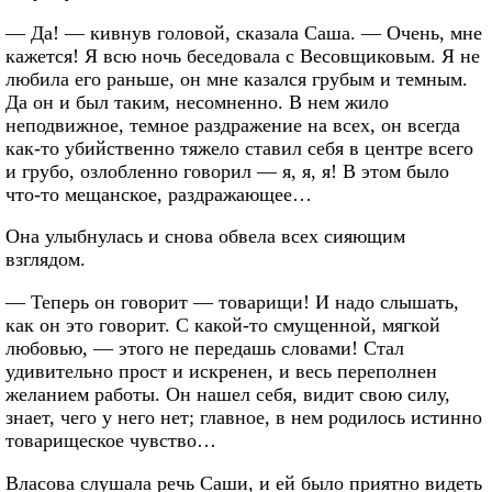
— Да! — кивнув головой, сказала Саша. — Очень, мне
кажется! Я всю ночь беседовала с Весовщиковым. Я не
любила его раньше, он мне казался грубым и темным.
Да он и был таким, несомненно. В нем жило
неподвижное, темное раздражение на всех, он всегда
как-то убийственно тяжело ставил себя в центре всего
и грубо, озлобленно говорил — я, я, я! В этом было
что-то мещанское, раздражающее…
Она улыбнулась и снова обвела всех сияющим
взглядом.
— Теперь он говорит — товарищи! И надо слышать,
как он это говорит. С какой-то смущенной, мягкой
любовью, — этого не передашь словами! Стал
удивительно прост и искренен, и весь переполнен
желанием работы. Он нашел себя, видит свою силу,
знает, чего у него нет; главное, в нем родилось истинно
товарищеское чувство…
Власова слушала речь Саши, и ей было приятно видеть