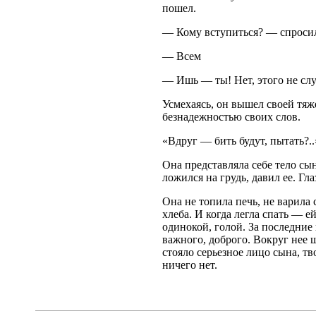
пошел.
— Кому вступиться? — спроси
— Всем
— Ишь — ты! Нет, этого не слу
Усмехаясь, он вышел своей тяж
безнадежностью своих слов.
«Вдруг — бить будут, пытать?..
Она представляла себе тело сын
ложился на грудь, давил ее. Гл
Она не топила печь, не варила 
хлеба. И когда легла спать — е
одинокой, голой. За последние
важного, доброго. Вокруг нее 
стояло серьезное лицо сына, т
ничего нет.