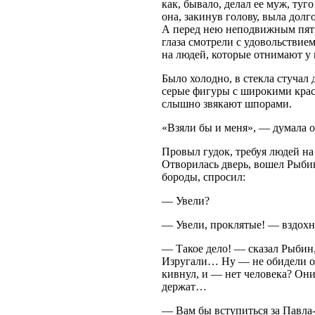
как, бывало, делал ее муж, туг
она, закинув голову, выла долг
А перед нею неподвижным пятн
глаза смотрели с удовольствие
на людей, которые отнимают у м
Было холодно, в стекла стучал д
серые фигуры с широкими крас
слышно звякают шпорами.
«Взяли бы и меня», — думала о
Провыл гудок, требуя людей на 
Отворилась дверь, вошел Рыбин
бороды, спросил:
— Увели?
— Увели, проклятые! — вздохну
— Такое дело! — сказал Рыбин
Изругали… Ну — не обидели од
кивнул, и — нет человека? Они
держат…
— Вам бы вступиться за Павла-