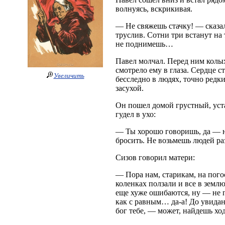
волнуясь, вскрикивая.
— Не свяжешь стачку! — сказал
труслив. Сотни три встанут на
не поднимешь…
Павел молчал. Перед ним колых
смотрело ему в глаза. Сердце с
Увеличить
бесследно в людях, точно редк
засухой.
Он пошел домой грустный, уста
гудел в ухо:
— Ты хорошо говоришь, да — не
бросить. Не возьмешь людей раз
Сизов говорил матери:
— Пора нам, старикам, на пого
коленках ползали и все в земл
еще хуже ошибаются, ну — не п
как с равным… да-а! До увидан
бог тебе, — может, найдешь хо