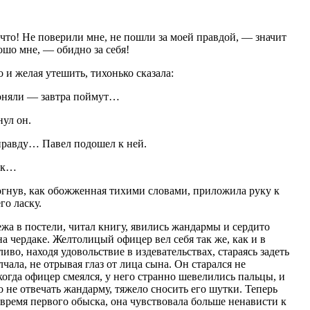
что! Не поверили мне, не пошли за моей правдой, — значит
рошо мне, — обидно за себя!
о и желая утешить, тихонько сказала:
оняли — завтра поймут…
ул он.
правду… Павел подошел к ней.
ек…
рогнув, как обожженная тихими словами, приложила руку к
го ласку.
лежа в постели, читал книгу, явились жандармы и сердито
 на чердаке. Желтолицый офицер вел себя так же, как и в
во, находя удовольствие в издевательствах, стараясь задеть
олчала, не отрывая глаз от лица сына. Он старался не
когда офицер смеялся, у него странно шевелились пальцы, и
о не отвечать жандарму, тяжело сносить его шутки. Теперь
 время первого обыска, она чувствовала больше ненависти к