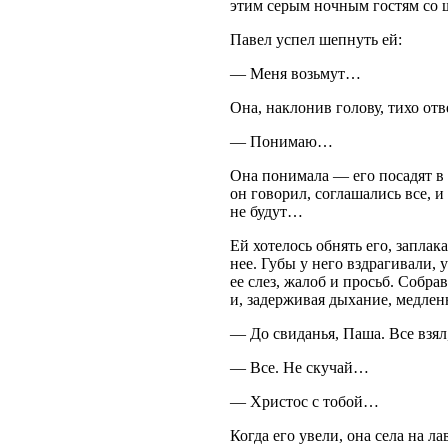
этим серым ночным гостям со ш
Павел успел шепнуть ей:
— Меня возьмут…
Она, наклонив голову, тихо отв
— Понимаю…
Она понимала — его посадят в т
он говорил, соглашались все, и
не будут…
Ей хотелось обнять его, заплак
нее. Губы у него вздрагивали,
ее слез, жалоб и просьб. Собра
и, задерживая дыхание, медленн
— До свиданья, Паша. Все взял
— Все. Не скучай…
— Христос с тобой…
Когда его увели, она села на ла