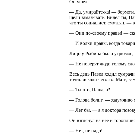
Он ушел.
— Да, умирайте-ка! — бормотал
щели замазывать. Видел ты, Пав
что ты социалист, смутьян, — в
— Они по-своему правы! — ска
— И волки правы, когда товар
Лицо у Рыбина было угрюмое, 
— Не поверят люди голому сло
Весь день Павел ходил сумрачн
точно искали чего-то. Мать, за
— Ты что, Паша, а?
— Голова болит, — задумчиво с
— Лег бы, — а я доктора позо
Он взглянул на нее и торопливо
— Нет, не надо!