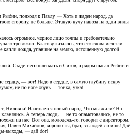
 Рыбин, подходя к Павлу. — Хоть и жаден народ, да
 твою сторону, не больше. Этакую кучу навоза на одни вилы
алось огромное, черное лицо толпы и требовательно
тучало тревожно. Власову казалось, что его слова исчезли
ие капли дождя, упавшие на землю, истощенную долгой
лый. Сзади него шли мать и Сизов, а рядом шагал Рыбин и
 сердцу, — вот! Надо в сердце, в самую глубину искру
умом, не по ноге обувь — тонка, узка!
ст, Ниловна! Начинается новый народ. Что мы жили? На
ю кланялись. А теперь люди, — не то опамятовались, не то —
охожи на нас. Вот она, молодежь-то, говорит с директором,
ия, Павел Михайлов, хорошо ты, брат, за людей стоишь! Дай
ды-выходы, — дай бог!