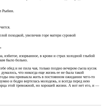
л Рыбин.
чится.
елой походкой, увеличив горе матери суровой
»
а, избитое, изорванное, в крови и страх холодной глыбой
азам было больно.
себе обед и не пила чая, только поздно вечером съела кусок
й думалось, что никогда еще жизнь ее не была такой
 годы она привыкла жить в постоянном ожидании чего-то
шумно и бодро вертелась молодежь, и всегда перед нею
ворца этой тревожной, но хорошей жизни. А вот нет его, и —