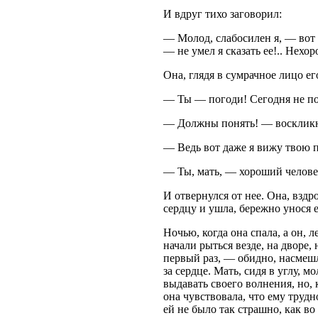
И вдруг тихо заговорил:
— Молод, слабосилен я, — вот 
— не умел я сказать ее!.. Нехо
Она, глядя в сумрачное лицо ег
— Ты — погоди! Сегодня не п
— Должны понять! — воскликн
— Ведь вот даже я вижу твою 
— Ты, мать, — хороший челов
И отвернулся от нее. Она, взд
сердцу и ушла, бережно унося е
Ночью, когда она спала, а он, 
начали рыться везде, на дворе,
первый раз, — обидно, насмешли
за сердце. Мать, сидя в углу, м
выдавать своего волнения, но, 
она чувствовала, что ему трудн
ей не было так страшно, как во