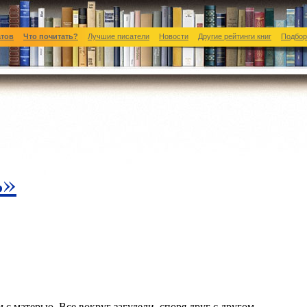
атов
Что почитать?
Лучшие писатели
Новости
Другие рейтинги книг
Подбор
ь»
 с матерью. Все вокруг загудели, споря друг с другом,