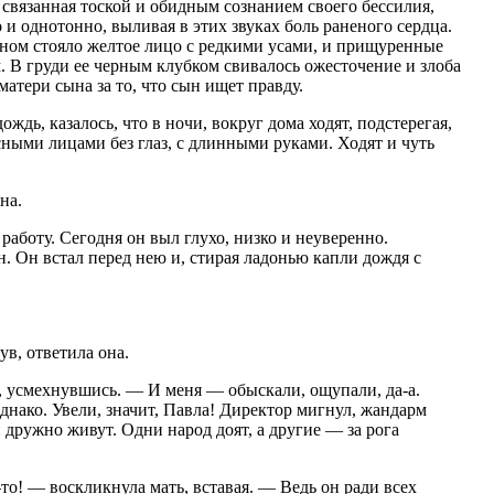
о связанная тоской и обидным сознанием своего бессилия,
о и однотонно, выливая в этих звуках боль раненого сердца.
ом стояло желтое лицо с редкими усами, и прищуренные
м. В груди ее черным клубком свивалось ожесточение и злоба
атери сына за то, что сын ищет правду.
ождь, казалось, что в ночи, вокруг дома ходят, подстерегая,
ными лицами без глаз, с длинными руками. Ходят и чуть
на.
работу. Сегодня он выл глухо, низко и неуверенно.
. Он встал перед нею и, стирая ладонью капли дождя с
в, ответила она.
, усмехнувшись. — И меня — обыскали, ощупали, да-а.
нако. Увели, значит, Павла! Директор мигнул, жандарм
 дружно живут. Одни народ доят, а другие — за рога
то! — воскликнула мать, вставая. — Ведь он ради всех