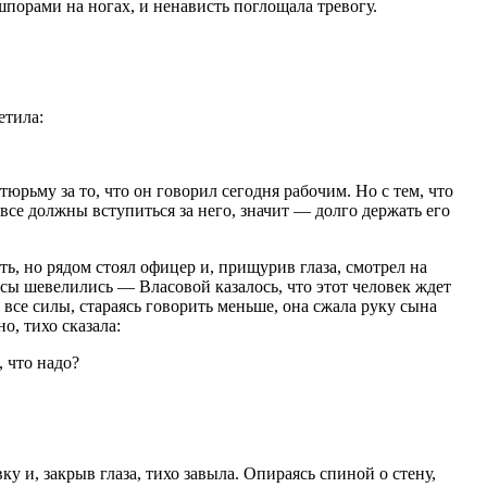
порами на ногах, и ненависть поглощала тревогу.
етила:
юрьму за то, что он говорил сегодня рабочим. Но с тем, что
 все должны вступиться за него, значит — долго держать его
ать, но рядом стоял офицер и, прищурив глаза, смотрел на
 усы шевелились — Власовой казалось, что этот человек ждет
в все силы, стараясь говорить меньше, она сжала руку сына
о, тихо сказала:
, что надо?
вку и, закрыв глаза, тихо завыла. Опираясь спиной о стену,