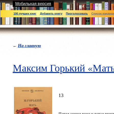
Мобильная версия
100 лучших книг
Добавить книгу
Проголосовать
Список кандид
На главную
←
Максим Горький «Мат
13
Павел сошел вниз и встал рядом