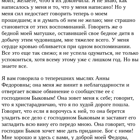
моих; желаете, чтоб я их докончила. Я не знаю, как
написалось у меня и то, что у меня написано! Но у
меня сил недостает говорить теперь о моем
прошедшем; я и думать об нем не желаю; мне страшно
становится от этих воспоминаний. Говорить же о
бедной моей матушке, оставившей свое бедное дитя в
добычу этим чудовищам, мне тяжелее всего. У меня
сердце кровью обливается при одном воспоминании.
Все это еще так свежо; я не успела одуматься, не только
успокоиться, хотя всему этому уже с лишком год. Но вы
знаете все.
Я вам говорила о теперешних мыслях Анны
Федоровны; она меня же винит в неблагодарности и
отвергает всякое обвинение о сообществе ее с
господином Быковым! Она зовет меня к себе; говорит,
что я христарадничаю, что я по худой дороге пошла.
Говорит, что если я ворочусь к ней, то она берется
уладить все дело с господином Быковым и заставит его
загладить всю вину его передо мною. Она говорит, что
господин Быков хочет мне дать приданое. Бог с ними!
Мне хорошо и здесь с вами, у доброй моей Федоры,