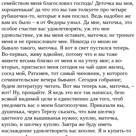
семейством меня благословил господь! Деточка вы моя,
хорошенькая! да что это вы там толкуете про четыре
рубашечки-то, которые я вам послал. Ведь надобно же
вам их было – я от Федоры узнал. Да мне, маточка, это
особое счастие вас удовлетворять; уж это мое
удовольствие, уж вы меня оставьте, маточка; не троньте
меня и не прекословьте мне. Никогда со мною не
бывало такого, маточка. Я вот в свет пустился теперь.
Во-первых, живу вдвойне, потому что и вы тоже
живете весьма близко от меня и на утеху мне; а во-
вторых, пригласил меня сегодня на чай один жилец,
сосед мой, Ратазяев, тот самый чиновник, у которого
сочинительские вечера бывают. Сегодня собрание;
будем литературу читать. Вот мы теперь как, маточка, –
вот! Ну, прощайте. Я ведь это все так написал, безо
всякой видимой цели и единственно для того, чтоб
уведомить вас о моем благополучии. Приказали вы,
душенька, через Терезу сказать, что вам шелчку
цветного для вышиванья нужно; куплю, маточка,
куплю, и шелчку куплю. Завтра же буду иметь
наслаждение удовлетворить вас вполне. Я и купить-то