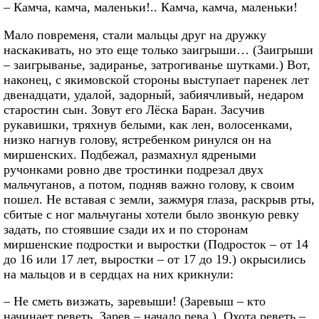
– Камча, камча, маленьки!.. Камча, камча, маленьки!
Мало повременя, стали мальцы друг на дружку
наскакивать, но это еще только заигрыши… (Заигрыши
– заигрыванье, задиранье, затрогиванье шутками.) Вот,
наконец, с якимовской стороны выступает паренек лет
двенадцати, удалой, задорный, забиячливый, недаром
старостин сын. Зовут его Лёска Баран. Засучив
рукавишки, тряхнув белыми, как лен, волосенками,
низко нагнув голову, ястребенком ринулся он на
миршенских. Подбежал, размахнул ядреными
ручонками ровно две тростинки подрезал двух
мальчуганов, а потом, подняв важно голову, к своим
пошел. Не вставая с земли, зажмуря глаза, раскрыв рты,
сбитые с ног мальчуганы хотели было звонкую ревку
задать, по стоявшие сзади их и по сторонам
миршенские подростки и выростки (Подросток – от 14
до 16 или 17 лет, выростки – от 17 до 19.) окрысились
на мальцов и в сердцах на них крикнули:
– Не сметь визжать, заревыши! (Заревыш – кто
начинает реветь. Зарев – начало рева.). Охота реветь –