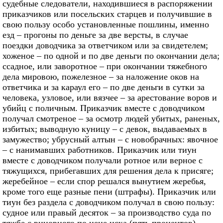
судебные следователи, находившиеся в распоряжении
приказчиков или посельских старцев и получившие в
свою пользу особо установленные пошлины, именно
езд – прогоны по деньге за две версты, в случае
поездки доводчика за ответчиком или за свидетелем;
хоженое – по одной и по две деньги по окончании дела;
ссадное, или заворотное – при окончании тяжебного
дела мировою, пожелезное – за наложение оков на
ответчика и за караул его – по две деньги в сутки за
человека, узловое, или вязчее – за арестование воров и
убийц с поличным. Приказчик вместе с доводчиком
получал смотреное – за осмотр людей убитых, раненых,
избитых; выводную куницу – с девок, выдаваемых в
замужество; убрусный алтын – с новобрачных: явочное
– с нанимавших работников. Приказчик или тиун
вместе с доводчиком получали ротное или верное с
тяжущихся, прибегавших для решения дела к присяге;
жеребейное – если спор решался вынутием жеребья,
кроме того еще разные пени (штрафы). Приказчик или
тиун без раздела с доводчиком получал в свою пользу:
судное или правый десяток – за производство суда по