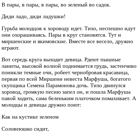
В пары, в пары, в пары, во зеленый во садок.
Диди ладо, диди ладушки!
Гурьба молодцов к хороводу идет. Тихо, неспешно идут
они охорашиваясь. Пары в круг становятся. Тут и
миршенские и якимовские. Вместе все весело, дружно
играют.
Вот середь круга выходит девица. Рдеют пышные
ланиты, высокой волной поднимается грудь, застенчиво
поникли темные очи, робеет чернобровая красавица,
первая по всей Миршени невеста Марфуша, богатого
скупщика Семена Парамонова дочь. Тихо двинулся
хоровод, громкую песню запел он, и пошла Марфуша
павой ходить, сама беленьким платочком помахивает. А
молодцы и девицы дружно поют:
Как на кустике зеленом
Соловеюшко сидит,