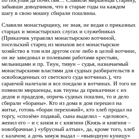
забывши доводчиков, что в старые годы на каждом
шагу в свою мошну сбирали пошлины.
Славили монастырщину, не зная, не ведая о приказных
старцах и монастырских слугах и служебниках
(Приказчик управлял монастырскою вотчиной,
посельский старец из монахов вел монастырское
хозяйство в том или другом селе либо в целой вотчине,
он же заведовал и полевыми работами крестьян,
мельницами и пр. Тиун, тивун – судья, назначаемый
монастырскими властями для судных разбирательств в
освобожденных от светского суда вотчинах.), что
саранчой налетали и все поедали в вотчинах. И того не
помнили миршенцы, как тиуны да приказчики с их
дедов и прадедов, опричь судных пошлин, то и дело
сбирали «бораны». Кто из дома в дом перешел на
житье, готовь «боран перехожий», кто хлеб продал на
торгу, «спозём» подавай, сына выделил – «деловое»,
женил его – и с князя и с княгини (Князь и княгиня –
новобрачные.) «убрусный алтын», да, кроме того, хлеб
с калачом; а дочь замуж выдал – «выводную куницу»