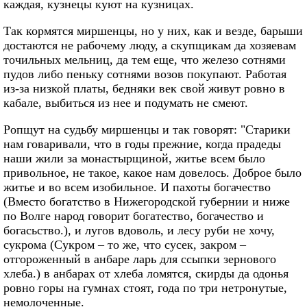
каждая, кузнецы куют на кузницах.
Так кормятся миршенцы, но у них, как и везде, барыши
достаются не рабочему люду, а скупщикам да хозяевам
точильных мельниц, да тем еще, что железо сотнями
пудов либо пеньку сотнями возов покупают. Работая
из-за низкой платы, бедняки век свой живут ровно в
кабале, выбиться из нее и подумать не смеют.
Ропщут на судьбу миршенцы и так говорят: "Старики
нам говаривали, что в годы прежние, когда прадеды
наши жили за монастырщиной, житье всем было
привольное, не такое, какое нам довелось. Доброе было
житье и во всем изобильное. И пахоты богачество
(Вместо богатство в Нижегородской губернии и ниже
по Волге народ говорит богатество, богачество и
богасьство.), и лугов вдоволь, и лесу руби не хочу,
сукрома (Сукром – то же, что сусек, закром –
отгороженный в анбаре ларь для ссыпки зернового
хлеба.) в анбарах от хлеба ломятся, скирды да одонья
ровно горы на гумнах стоят, года по три нетронутые,
немолоченные.