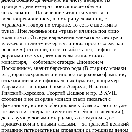
делом обедню да лежачую на листу вечерню (В
троицын день вечерня поется после обедни
безрасходно… На вечерне читаются молитвы с
коленопреклонением, а в старину лежа ниц, с
«травами», говоря по старине, то есть с цветами в
руках. При лежанье ниц «травы» клались под лицо
молящимся. Отсюда выражения «лежать на листу» и
«лежачая на листу вечерня», иногда просто «лежачая
вечерня».) отпевши, посельский старец Нифонт с
дорогими гостями, что наехали из властного
монастыря, – соборным старцем Дионисием
Поскочиным, значит барского рода (В старину монахи
из дворян сохраняли и в иночестве родовые фамилии,
означавшиеся и в официальных бумагах, например:
Авраамий Палицын, Симой Азарьян, Игнатий
Римский-Корсаков, Георгий Дашков и пр. В XVIII
столетии и не дворяне монахи стали писаться с
фамилиями, но не в официальных бумагах, но это уже
не имело и теперь не имеет ни малейшего значения.),
да с двумя рядовыми старцами, да с тиуном, да с
приказчиком и с иными людьми, – за трапезой великий
праздник пятидесятницы справляли да грешным делом