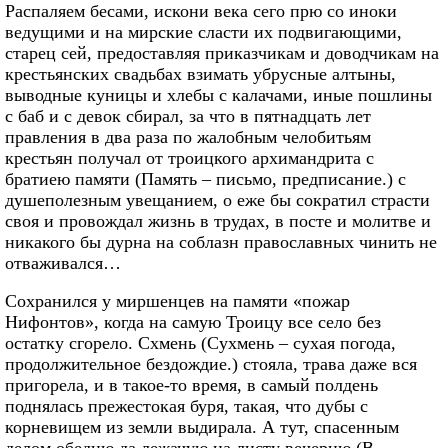
Распаляем бесами, искони века сего прю со иноки
ведущими и на мирские сласти их подвигающими,
старец сей, предоставляя приказчикам и доводчикам на
крестьянских свадьбах взимать убрусные алтыны,
выводные куницы и хлебы с калачами, иные пошлины
с баб и с девок сбирал, за что в пятнадцать лет
правления в два раза по жалобным челобитьям
крестьян получал от троицкого архимандрита с
братиею памяти (Память – письмо, предписание.) с
душеполезным увещанием, о еже бы сократил страсти
своя и провождал жизнь в трудах, в посте и молитве и
никакого бы дурна на соблазн православных чинить не
отваживался…
Сохранился у миршенцев на памяти «пожар
Нифонтов», когда на самую Троицу все село без
остатку сгорело. Схмень (Сухмень – сухая погода,
продолжительное бездождие.) стояла, трава даже вся
пригорела, и в такое-то время, в самый полдень
поднялась прежестокая буря, такая, что дубы с
корневищем из земли выдирала. А тут, спасенным