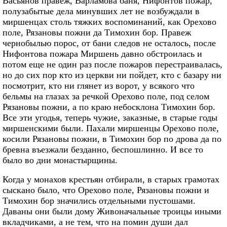
Васьянов правеж, Варламова баня, Нифонтов пожар,
полузабытые дела минувших лет не возбуждали в
миршенцах столь тяжких воспоминаний, как Орехово
поле, Рязановы пожни да Тимохин бор. Правеж
чернобылью порос, от бани следов не осталось, после
Нифонтова пожара Миршень давно обстроилась и
потом еще не один раз после пожаров перестраивалась,
но до сих пор кто из церкви ни пойдет, кто с базару ни
посмотрит, кто ни глянет из ворот, у всякого что
бельмы на глазах за речкой Орехово поле, под селом
Рязановы пожни, а по краю небосклона Тимохин бор.
Все эти угодья, теперь чужие, заказные, в старые годы
миршенскими были. Пахали миршенцы Орехово поле,
косили Рязановы пожни, в Тимохин бор по дрова да по
бревна въезжали безданно, беспошлинно. И все то
было во дни монастырщины.
Когда у монахов крестьян отбирали, в старых грамотах
сыскано было, что Орехово поле, Рязановы пожни и
Тимохин бор значились отдельными пустошами.
Даваны они были дому Живоначальные троицы иными
вкладчиками, а не тем, что на помин души дал