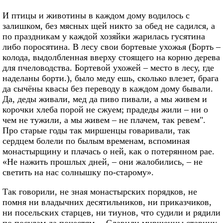
И птицы и животины в каждом дому водилось с
залишком, без мясных щей никто за обед не садился, а
по праздникам у каждой хозяйки жарилась гусятина
либо поросятина. В лесу свои бортевые ухожья (Борть –
колода, выдолбленная вверху стоящего на корню дерева
для пчеловодства. Бортевой ухожей – место в лесу, где
наделаны борти.), было меду ешь, сколько влезет, брага
да сычёны квасы без переводу в каждом дому бывали.
Да, деды живали, мед да пиво пивали, а мы живем и
корочки хлеба порой не сжуем; прадеды жили – ни о
чем не тужили, а мы живем – не плачем, так ревем".
Про старые годы так миршенцы говаривали, так
сердцем болели по былым временам, вспоминая
монастырщину и плачась о ней, как о потерянном рае.
«Не нажить прошлых дней, – они жалобились, – не
светить на нас солнышку по-старому».
Так говорили, не зная монастырских порядков, не
помня ни владычних десятильников, ни приказчиков,
ни посельских старцев, ни тиунов, что судили и рядили
по посулам да почестям… Славили миршенцы старину,