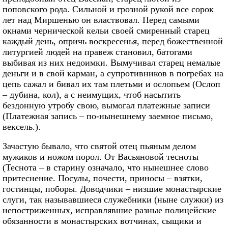
поповского рода. Сильной и грозной рукой все сорок
лет над Миршенью он властвовал. Перед самыми
окнами чернической кельи своей смиренный старец
каждый день, опричь воскресенья, перед божественной
литургией людей на правеж становил, батогами
выбивая из них недоимки. Вымучивал старец немалые
деньги и в свой карман, а супротивников в погребах на
цепь сажал и бивал их там плетьми и ослопьем (Ослоп
– дубина, кол), а с неимущих, чтоб насытить
бездонную утробу свою, вымогал платежные записи
(Платежная запись – по-нынешнему заемное письмо,
вексель.).
Зачастую бывало, что святой отец пьяным делом
мужиков и ножом порол. От Васьяновой тесноты
(Теснота – в старину означало, что нынешнее слово
притеснение. Посулы, почести, приносы – взятки,
гостинцы, поборы. Доводчики – низшие монастырские
слуги, так называвшиеся служебники (ныне служки) из
непостриженных, исправлявшие разные полицейские
обязанности в монастырских вотчинах, сыщики и