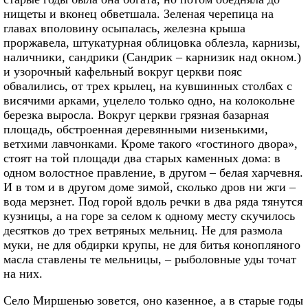
нищеты и вконец обветшала. Зеленая черепица на
главах вполовину осыпалась, железна крыша
проржавела, штукатурная облицовка облезла, карнизы,
наличники, сандрики (Сандрик – карнизик над окном.)
и узорочный кафельный вокруг церкви пояс
обвалились, от трех крылец, на кувшинных столбах с
висячими арками, уцелело только одно, на колокольне
березка выросла. Вокруг церкви грязная базарная
площадь, обстроенная деревянными низенькими,
ветхими лавчонками. Кроме такого «гостиного двора»,
стоят на той площади два старых каменных дома: в
одном волостное правление, в другом – белая харчевня.
И в том и в другом доме зимой, сколько дров ни жги –
вода мерзнет. Под горой вдоль речки в два ряда тянутся
кузницы, а на горе за селом к одному месту скучилось
десятков до трех ветряных мельниц. Не для размола
муки, не для обдирки крупы, не для битья конопляного
масла ставлены те мельницы, – рыболовные уды точат
на них.
Село Миршенью зовется, оно казенное, а в старые годы