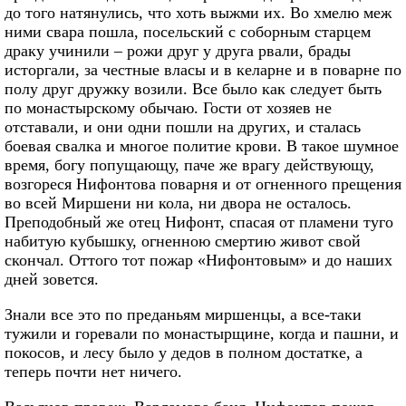
до того натянулись, что хоть выжми их. Во хмелю меж
ними свара пошла, посельский с соборным старцем
драку учинили – рожи друг у друга рвали, брады
исторгали, за честные власы и в келарне и в поварне по
полу друг дружку возили. Все было как следует быть
по монастырскому обычаю. Гости от хозяев не
отставали, и они одни пошли на других, и сталась
боевая свалка и многое политие крови. В такое шумное
время, богу попущающу, паче же врагу действующу,
возгореся Нифонтова поварня и от огненного прещения
во всей Миршени ни кола, ни двора не осталось.
Преподобный же отец Нифонт, спасая от пламени туго
набитую кубышку, огненною смертию живот свой
скончал. Оттого тот пожар «Нифонтовым» и до наших
дней зовется.
Знали все это по преданьям миршенцы, а все-таки
тужили и горевали по монастырщине, когда и пашни, и
покосов, и лесу было у дедов в полном достатке, а
теперь почти нет ничего.