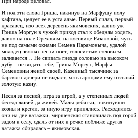
При народе целовал.
И под эти слова Гриша, накинув на Марфушу полу
кафтана, целует ее в уста алые. Первый силач, первый
красавец, изо всех деревень якимовских, давно уж
Гриша Моргун в чужой приход стал к обедням ходить,
давно на поле Ореховом, на косовице Рязановой, чуть
не под самыми окнами Семена Парамоныча, удалой
молодец звонко песни поет, голосистым соловьем
заливается… Не свивать гнезда соловью на высоком
дубу – не видать тебе, Гриша Моргун, Марфы
Семеновны женой своей. Казенный тысячник за
барского дочери не выдаст, хоть гарнцами ему отсыпай
золотую казну.
Песня за песней, игра за игрой, а у степенных людей
беседа живей да живей. Малы ребятки, покинувши
козны и крегли, за иную игру принялись. Расходились
они на две ватажки, миршенская становилась под горой
задом к селу, одаль от них к речке поближе другая
ватажка сбиралась – якимовская.