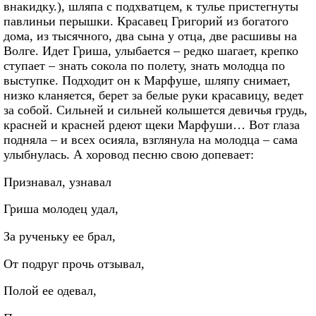
внакидку.), шляпа с подхватцем, к тулье пристегнуты
павлиньи перышки. Красавец Григорий из богатого
дома, из тысячного, два сына у отца, две расшивы на
Волге. Идет Гриша, улыбается – редко шагает, крепко
ступает – знать сокола по полету, знать молодца по
выступке. Подходит он к Марфуше, шляпу снимает,
низко кланяется, берет за белые руки красавицу, ведет
за собой. Сильней и сильней колышется девичья грудь,
красней и красней рдеют щеки Марфуши… Вот глаза
подняла – и всех осияла, взглянула на молодца – сама
улыбнулась. А хоровод песню свою допевает:
Признавал, узнавал
Гриша молодец удал,
За рученьку ее брал,
От подруг прочь отзывал,
Полой ее одевал,