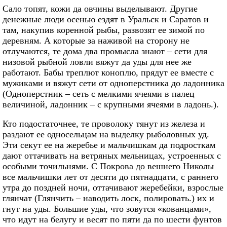
Сало топят, кожи да овчины выделывают. Другие
денежные люди осенью ездят в Уральск и Саратов и
там, накупив коренной рыбы, развозят ее зимой по
деревням. А которые за наживой на сторону не
отлучаются, те дома два промысла знают – сети для
низовой рыбной ловли вяжут да уды для нее же
работают. Бабы треплют коноплю, прядут ее вместе с
мужиками и вяжут сети от одноперстника до ладонника
(Одноперстник – сеть с мелкими ячеями в палец
величиной, ладонник – с крупными ячеями в ладонь.).
Кто подостаточнее, те проволоку тянут из железа и
раздают ее односельцам на выделку рыболовных уд.
Эти секут ее на жеребье и мальчишкам да подросткам
дают оттачивать на ветряных мельницах, устроенных с
особыми точильнями. С Покрова до вешнего Николы
все мальчишки лет от десяти до пятнадцати, с раннего
утра до поздней ночи, оттачивают жеребейки, взрослые
глянчат (Глянчить – наводить лоск, полировать.) их и
гнут на уды. Большие уды, что зовутся «кованцами»,
что идут на белугу и весят по пяти да по шести фунтов