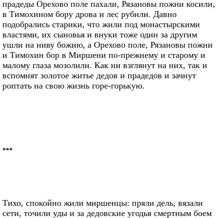
прадеды Орехово поле пахали, Рязановы пожни косили,
в Тимохином бору дрова и лес рубили. Давно
подобрались старики, что жили под монастырскими
властями, их сыновья и внуки тоже один за другим
ушли на ниву божию, а Орехово поле, Рязановы пожни
и Тимохин бор в Миршени по-прежнему и старому и
малому глаза мозолили. Как ни взглянут на них, так и
вспомнят золотое житье дедов и прадедов и зачнут
роптать на свою жизнь горе-горькую.
***
Тихо, спокойно жили миршенцы: пряли дель, вязали
сети, точили уды и за дедовские угодья смертным боем