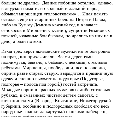
больше не дрались. Давние побоища остались, однако,
в людской памяти: и окольный и дальний народ
обзывал миршенцев «головотяпами»… Иная память
осталась еще от старинных боев: на Петра и Павла,
либо на Кузьму Демьяна каждый год и в начале
сенокосов в Миршени у кузниц, супротив Рязановых
пожней, кулачные бои бывали, но дрались на них не в
дело, а ради потехи.
Из-за трех верст якимовские мужики на те бои ровно
на праздник прихаживали. Всеми деревнями
поднимутся, бывало, с бабами, с девками, с малыми
ребятами. Миршенцы, пообедавши, все поголовно,
опричь разве старых старух, вырядятся в праздничную
одежу и спешно выходят на подугорье (Подугорье,
подгорье – полоса под горой.) гостей встречать.
Молодые парни в красных кумачовых либо ситцевых
рубахах, в смазанных чистым дегтем сапогах, с
княгининскими (В городе Княгинине, Нижегородской
губернии, особенно в подгородных слободах его весь
народ шьет шапки да картузы.) шапками набекрень,