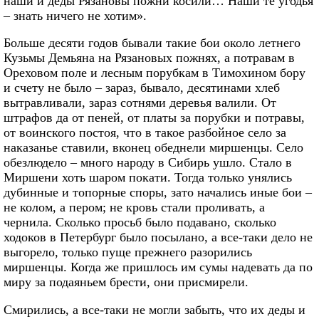
наши и деды Рязановы пожни косили… Наши те угодья
– знать ничего не хотим».
Больше десяти годов бывали такие бои около летнего
Кузьмы Демьяна на Рязановых пожнях, а потравам в
Ореховом поле и лесным порубкам в Тимохином бору
и счету не было – зараз, бывало, десятинами хлеб
вытравливали, зараз сотнями деревья валили. От
штрафов да от пеней, от платы за порубки и потравы,
от воинского постоя, что в такое разбойное село за
наказанье ставили, вконец обеднели миршенцы. Село
обезлюдело – много народу в Сибирь ушло. Стало в
Миршени хоть шаром покати. Тогда только унялись
дубинные и топорные споры, зато начались иные бои –
не колом, а пером; не кровь стали проливать, а
чернила. Сколько просьб было подавано, сколько
ходоков в Петербург было посылано, а все-таки дело не
выгорело, только пуще прежнего разорились
миршенцы. Когда же пришлось им сумы надевать да по
миру за подаяньем брести, они присмирели.
Смирились, а все-таки не могли забыть, что их деды и