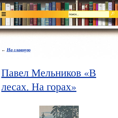
На главную
←
Павел Мельников «В
лесах. На горах»