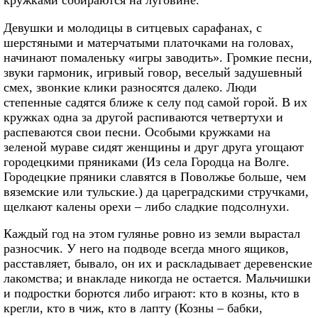
кружками собираются на луговине.
Девушки и молодицы в ситцевых сарафанах, с
шерстяными и матерчатыми платочками на головах,
начинают помаленьку «игры заводить». Громкие песни,
звуки гармоник, игривый говор, веселый задушевный
смех, звонкие клики разносятся далеко. Люди
степенные садятся ближе к селу под самой горой. В их
кружках одна за другой распиваются четвертухи и
распеваются свои песни. Особыми кружками на
зеленой мураве сидят женщины и друг друга угощают
городецкими пряниками (Из села Городца на Волге.
Городецкие пряники славятся в Поволжье больше, чем
вяземские или тульские.) да цареградскими стручками,
щелкают калены орехи – либо сладкие подсолнухи.
Каждый год на этом гулянье ровно из земли вырастал
разносчик. У него на подводе всегда много ящиков,
расставляет, бывало, он их и раскладывает деревенские
лакомства; и внакладе никогда не остается. Мальчишки
и подростки борются либо играют: кто в козны, кто в
крегли, кто в чиж, кто в лапту (Козны – бабки,