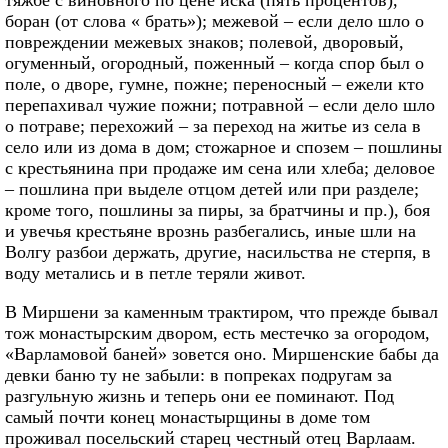
тяжбе с виновного по цене иска (пять процентов),
боран (от слова « брать»); межевой – если дело шло о
повреждении межевых знаков; полевой, дворовый,
огуменный, огородный, поженный – когда спор был о
поле, о дворе, гумне, пожне; переносный – ежели кто
перепахивал чужие пожни; потравной – если дело шло
о потраве; перехожий – за переход на житье из села в
село или из дома в дом; стожарное и спозем – пошлины
с крестьянина при продаже им сена или хлеба; деловое
– пошлина при выделе отцом детей или при разделе;
кроме того, пошлины за пиры, за братчины и пр.), боя
и увечья крестьяне врознь разбегались, иные шли на
Волгу разбои держать, другие, насильства не стерпя, в
воду метались и в петле теряли живот.
В Миршени за каменным трактиром, что прежде бывал
тож монастырским двором, есть местечко за огородом,
«Варламовой баней» зовется оно. Миршенские бабы да
девки баню ту не забыли: в попреках подругам за
разгульную жизнь и теперь они ее поминают. Под
самый почти конец монастырщины в доме том
проживал посельский старец честный отец Варлаам.