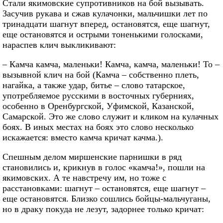
Стали якимовские супротивников на бой вызывать.
Засучив рукава и сжав кулачонки, мальчишки лет по
тринадцати шагнут вперед, остановятся, еще шагнут,
еще остановятся и острыми тоненькими голосками,
нараспев клич выкликивают:
– Камча камча, маленьки! Камча, камча, маленьки! То –
вызывной клич на бой (Камча – собственно плеть,
нагайка, а также удар, битье – слово татарское,
употребляемое русскими в восточных губерниях,
особенно в Оренбургской, Уфимской, Казанской,
Самарской. Это же слово служит и кликом на кулачных
боях. В иных местах на боях это слово несколько
искажается: вместо камча кричат качма.).
Спешным делом миршенские парнишки в ряд
становились и, крикнув в голос «камча!», пошли на
якимовских. А те навстречу им, но тоже с
расстановками: шагнут – остановятся, еще шагнут –
еще остановятся. Близко сошлись бойцы-мальчуганы,
но в драку покуда не лезут, задорнее только кричат: