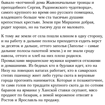
бывало «вотчиной дома Жывоначальные троицы и
преподобного Сергия, Радонежского чудотворца»,
самого крупного во время оно русского помещика,
владевшего больше чем ста тысячью душами
крепостных крестьян. Земля при Миршени добрая,
родит хорошо, но на тысячу душ ее маловато.
К тому же земли от села пошли клином в одну сторону,
и на работу в дальние полосы приходится ездить верст
за десяток и дальше, оттого заполья (Заполье – самые
дальние полосы пахотной земли.) и не знали сроду
навоза, оттого и хлеб на них плохо родился.
Промыслами миршенские мужики кормятся отхожими
и домашними. Из бедных кто в бурлаки идет, кто на
Низу на ловецких ватагах работает, кто в самарских
степях пшеницу жнет либо гурты скота в верховые
города прогонять нанимается. Которые и позажиточнее,
те сами голов по тридцати крупного скота да по сотням
баранов на ярманке у Ханской ставки скупают, мясо
продают по базарам, а зимой мороженое отвозят в
Ростов и Ярославль на продажу.