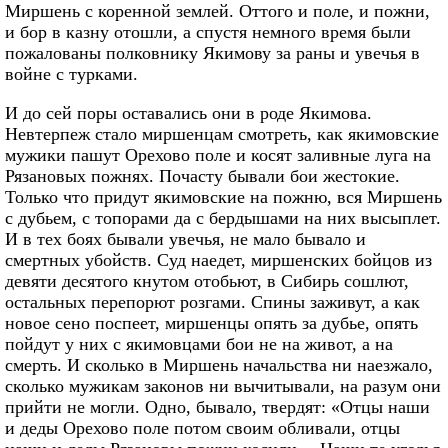
Миршень с коренной землей. Оттого и поле, и пожни,
и бор в казну отошли, а спустя немного время были
пожалованы полковнику Якимову за раны и увечья в
войне с турками.
И до сей поры оставались они в роде Якимова.
Невтерпеж стало миршенцам смотреть, как якимовские
мужики пашут Орехово поле и косят заливные луга на
Рязановых пожнях. Почасту бывали бои жестокие.
Только что придут якимовские на пожню, вся Миршень
с дубьем, с топорами да с бердышами на них высыплет.
И в тех боях бывали увечья, не мало бывало и
смертных убойств. Суд наедет, миршенских бойцов из
девяти десятого кнутом отобьют, в Сибирь сошлют,
остальных перепорют розгами. Спины заживут, а как
новое сено поспеет, миршенцы опять за дубье, опять
пойдут у них с якимовцами бои не на живот, а на
смерть. И сколько в Миршень начальства ни наезжало,
сколько мужикам законов ни вычитывали, на разум они
прийти не могли. Одно, бывало, твердят: «Отцы наши
и деды Орехово поле потом своим обливали, отцы