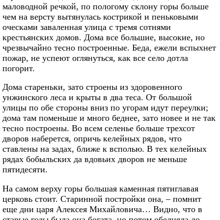
маловодной речкой, по пологому склону горы больше
чем на версту вытянулась кострикой и пеньковыми
оческами заваленная улица с тремя сотнями
крестьянских домов. Дома все большие, высокие, но
чрезвычайно тесно построенные. Беда, ежели вспыхнет
пожар, не успеют оглянуться, как все село дотла
погорит.
Дома стареньки, зато строены из здоровенного
унжинского леса и крыты в два теса. От большой
улицы по обе стороны вниз по угорам идут переулки;
дома там поменьше и много беднее, зато новее и не так
тесно построены. Во всем селенье больше трехсот
дворов наберется, опричь келейных рядов, что
ставлены на задах, ближе к всполью. В тех келейных
рядах бобыльских да вдовьих дворов не меньше
пятидесяти.
На самом верху горы большая каменная пятиглавая
церковь стоит. Старинной постройки она, – помнит
еще дни царя Алексея Михайловича… Видно, что в
старые годы была она богата, но потом обедняла до