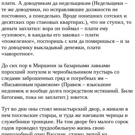
плати. А доводчикам да недельщикам (Недельщики –
те же доводчики, но исправлявшие должности не
постоянно, а понедельно. Вроде нонешних сотских и
десятских при становых квартирах.), что ни ступил, то
деньги заплатил: вора он поймал – плати ему
«узловое», в кандалы его заковал – плати
«пожелезное», поспоришь с кем да помиришься – и за
то доводчику выкладывай денежки, плати
«заворотное».
До сих пор в Миршени за базарными лавками
поросший лопухом и чернобыльником пустырь со
следами заброшенных гряд и погребных ям –
«Васьяновым правежом» (Правеж – взыскание
недоимок и вообще долга посредством истязаний. Били
батогами, пока не заплатит.) зовется.
Тут во дни оны стоял монастырский двор, а живали в
нем посельские старцы, и туда же наезжали чернцы и
служебники троицкие. На том дворе без малого сорок
годов проводил трудообильную жизнь свою
преподобный отец Вассиан, старец лютой из