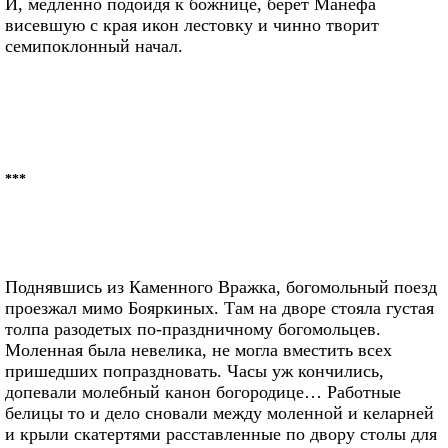
И, медленно подойдя к божнице, берет Манефа
висевшую с края икон лестовку и чинно творит
семипоклонный начал.
***
Поднявшись из Каменного Вражка, богомольный поезд
проезжал мимо Бояркиных. Там на дворе стояла густая
толпа разодетых по-праздничному богомольцев.
Моленная была невелика, не могла вместить всех
пришедших попраздновать. Часы уж кончились,
допевали молебный канон богородице… Работные
белицы то и дело сновали между моленной и келарней
и крыли скатертями расставленные по двору столы для