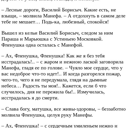
– Лесные дороги, Василий Борисыч. Какие есть, не
взыщи, – молвила Манефа. – А отдохнуть в самом деле
тебе не мешает… Подь-ка, любезный, спокойся!
Вышел из кельи Василий Борисыч, следом за ним
Параша и Марьюшка с Устиньею Московкой.
Фленушка одна осталась с Манефой.
– Ах, Фленушка, Фленушка! Как же я без тебя
исстрадалась!.. – с жаром и нежною лаской заговорила
Манефа, гладя ее по голове. – Чуяло мое сердце, что у
вас недоброе что-то идет!.. И когда разгорелся пожар,
чего-то, чего я не передумала, глядя на дымные
небеса… Радость ты моя!.. Кажется, если б что
случилось, дня не пережила бы!.. Измучилась,
исстрадалась я до смерти.
– Слава богу, матушка, все живы-здоровы, – беззаботно
молвила Фленушка, целуя руку Манефы.
– Ах, Фленушка! – с сердечным умиленьем нежно н