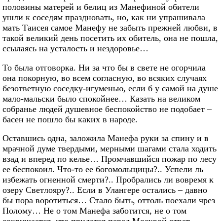
половины матерей и белиц из Манефиной обители
ушли к соседям праздновать, но, как ни упрашивала
мать Таисея самое Манефу не забыть прежней любви, в
такой великий день посетить их обитель, она не пошла,
ссылаясь на усталость и нездоровье…
То была отговорка. Ни за что бы в свете не огорчила
она покорную, во всем согласную, во всяких случаях
безответную соседку-игуменью, если б у самой на душе
мало-мальски было спокойнее… Казать на великом
собранье людей душевное беспокойство не подобает –
басен не пошло бы каких в народе.
Оставшись одна, заложила Манефа руки за спину и в
мрачной думе твердыми, мерными шагами стала ходить
взад и вперед по келье… Промчавшийся пожар по лесу
ее беспокоил. Что-то ее богомольщицы?.. Успели ль
избежать огненной смерти?.. Пробрались ли вовремя к
озеру Светлояру?.. Если в Улангере остались – давно
бы пора воротиться… Стало быть, оттоль поехали чрез
Полому… Не о том Манефа заботится, не о том