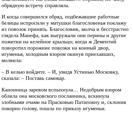
обрядную встречу справляла.
И когда совершился обряд, подбежавшие работные
белицы испросили у матушки благословенья поклажу
из повозок принять. Благословив, молча и бесстрастно
глядела Манефа, как выгружали они перины и другие
пожитки на келейное крыльцо; когда ж Дементий
поворотил порожние повозки на конный двор,
игуменья, холодным взором окинув приехавших,
молвила:
– В келью войдите. – И, увидя Устинью Московку,
сказала: – Поставь самовар.
Канонница заревом вспыхнула… Недобрым взором
облила она московского посланника, вскинула
злобными очами на Прасковью Патаповну и, склонив
покорно голову, пошла по приказу игуменьи.