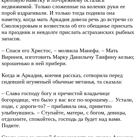
креповую наметку и по-прежнему осталась
недвижимой. Только сложенные на коленях руки ее
порой вздрагивали. И только тогда подняла она
наметку, когда мать Аркадия довела речь до встречи со
Смолокуровым и возвестила об его обещанье приехать
на праздник и невдолге прислать астраханских рыбных
запасов.
– Спаси его Христос, – молвила Манефа. – Мать
Виринея, изготовить Марку Данилычу Таифину келью;
хорошенько в ней прибери.
Когда ж Аркадия, кончив рассказ, сотворила перед
сидевшей игуменьей обычные метанья, та сказала:
– Слава господу богу и пречистой владычице
богородице, что было у вас все по-хорошему… Устали,
поди, с дороги-то? – прибавила она, приветно
улыбнувшись. – Ступайте, матери, с богом, девицы,
отдохните, спокойтесь, господь да будет над вами.
Подите.