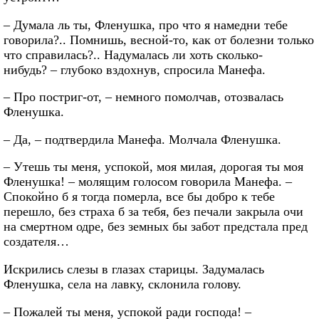
– Думала ль ты, Фленушка, про что я намедни тебе
говорила?.. Помнишь, весной-то, как от болезни только
что справилась?.. Надумалась ли хоть сколько-
нибудь? – глубоко вздохнув, спросила Манефа.
– Про постриг-от, – немного помолчав, отозвалась
Фленушка.
– Да, – подтвердила Манефа. Молчала Фленушка.
– Утешь ты меня, успокой, моя милая, дорогая ты моя
Фленушка! – молящим голосом говорила Манефа. –
Спокойно б я тогда померла, все бы добро к тебе
перешло, без страха б за тебя, без печали закрыла очи
на смертном одре, без земных бы забот предстала пред
создателя…
Искрились слезы в глазах старицы. Задумалась
Фленушка, села на лавку, склонила голову.
– Пожалей ты меня, успокой ради господа! –