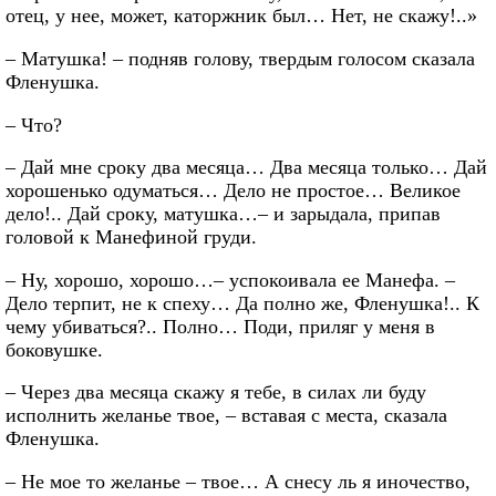
отец, у нее, может, каторжник был… Нет, не скажу!..»
– Матушка! – подняв голову, твердым голосом сказала
Фленушка.
– Что?
– Дай мне сроку два месяца… Два месяца только… Дай
хорошенько одуматься… Дело не простое… Великое
дело!.. Дай сроку, матушка…– и зарыдала, припав
головой к Манефиной груди.
– Ну, хорошо, хорошо…– успокоивала ее Манефа. –
Дело терпит, не к спеху… Да полно же, Фленушка!.. К
чему убиваться?.. Полно… Поди, приляг у меня в
боковушке.
– Через два месяца скажу я тебе, в силах ли буду
исполнить желанье твое, – вставая с места, сказала
Фленушка.
– Не мое то желанье – твое… А снесу ль я иночество,