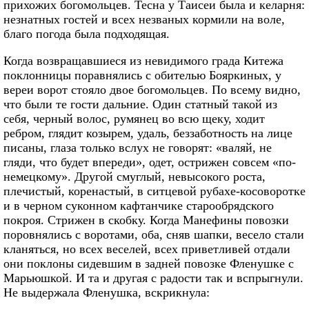
прихожих богомольцев. Тесна у Таисеи была и келарня:
незнатных гостей и всех незваных кормили на воле,
благо погода была подходящая.
Когда возвращавшиеся из невидимого града Китежа
поклонницы поравнялись с обителью Бояркиных, у
вереи ворот стояло двое богомольцев. По всему видно,
что были те гости дальние. Один статный такой из
себя, черный волос, румянец во всю щеку, ходит
ребром, глядит козырем, удаль, беззаботность на лице
писаны, глаза только вслух не говорят: «валяй, не
гляди, что будет впереди», одет, острижен совсем «по-
немецкому». Другой смуглый, невысокого роста,
плечистый, коренастый, в ситцевой рубахе-косоворотке
и в черном суконном кафтанчике старообрядского
покроя. Стрижен в скобку. Когда Манефины повозки
поровнялись с воротами, оба, сняв шапки, весело стали
кланяться, но всех веселей, всех приветливей отдали
они поклоны сидевшим в задней повозке Фленушке с
Марьюшкой. И та и другая с радости так и вспрыгнули.
Не выдержала Фленушка, вскрикнула: