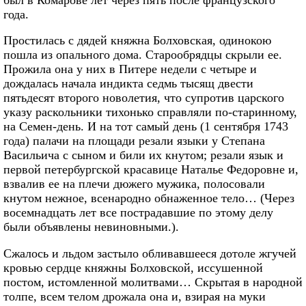
года.
Простилась с дядей княжна Болховская, одинокою
пошла из опального дома. Старообрядцы скрыли ее.
Прожила она у них в Питере недели с четыре и
дождалась начала индикта седмь тысящ двести
пятьдесят второго новолетия, что супротив царского
указу раскольники тихонько справляли по-старинному,
на Семен-день. И на тот самый день (1 сентября 1743
года) палачи на площади резали языки у Степана
Васильича с сыном и били их кнутом; резали язык и
первой петербургской красавице Наталье Федоровне и,
взвалив ее на плечи дюжего мужика, полосовали
кнутом нежное, всенародно обнаженное тело… (Через
восемнадцать лет все пострадавшие по этому делу
были объявлены невиновными.).
Сжалось и льдом застыло обливавшееся дотоле жгучей
кровью сердце княжны Болховской, иссушенной
постом, истомленной молитвами… Скрытая в народной
толпе, всем телом дрожала она и, взирая на муки