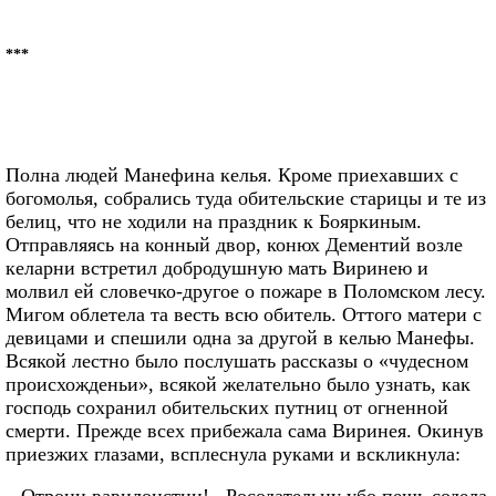
***
Полна людей Манефина келья. Кроме приехавших с
богомолья, собрались туда обительские старицы и те из
белиц, что не ходили на праздник к Бояркиным.
Отправляясь на конный двор, конюх Дементий возле
келарни встретил добродушную мать Виринею и
молвил ей словечко-другое о пожаре в Поломском лесу.
Мигом облетела та весть всю обитель. Оттого матери с
девицами и спешили одна за другой в келью Манефы.
Всякой лестно было послушать рассказы о «чудесном
происхожденьи», всякой желательно было узнать, как
господь сохранил обительских путниц от огненной
смерти. Прежде всех прибежала сама Виринея. Окинув
приезжих глазами, всплеснула руками и вскликнула: