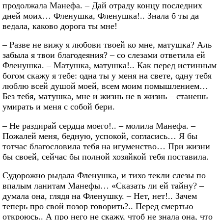
продолжала Манефа. – Дай отраду концу последних
дней моих… Фленушка, Фленушка!.. Знала б ты да
ведала, каково дорога ты мне!
– Разве не вижу я любови твоей ко мне, матушка? Аль
забыла я твои благодеяния? – со слезами ответила ей
Фленушка. – Матушка, матушка!.. Как перед истинным
богом скажу я тебе: одна ты у меня на свете, одну тебя
люблю всей душой моей, всем моим помышлением…
Без тебя, матушка, мне и жизнь не в жизнь – станешь
умирать и меня с собой бери.
– Не раздирай сердца моего!.. – молила Манефа. –
Пожалей меня, бедную, успокой, согласись… Я бы
тотчас благословила тебя на игуменство… При жизни
бы своей, сейчас бы полной хозяйкой тебя поставила.
Судорожно рыдала Фленушка, и тихо текли слезы по
впалым ланитам Манефы… «Сказать ли ей тайну? –
думала она, глядя на Фленушку. – Нет, нет!.. Зачем
теперь про свой позор говорить?.. Перед смертью
откроюсь.. А про него не скажу, чтоб не знала она, что