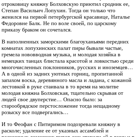
отроковицу княжну Болховскую приютил сродник ее,
Степан Васильич Лопухин. Тогда он только что
женился на первой петербургской красавице, Наталье
Федоровне Балк. Не по воле своей, по царскому
приказу браком он сочетался.
В наполненных заморскими благоуханьями передних
комнатах лопухинских палат пиры бывали частые,
гремела нововводная музыка, и молодая хозяйка в
немецких танцах блистала красотой и ловкостью среди
многочисленных поклонников, русских и иноземцев…
А в одной из задних уютных горниц, пропитанной
запахом воска, деревянного масла и ладана, с кожаной
лестовкой в руке стаивала в то время на молитве
молодая княжна Болховская, тщательно скрывая от
людей свое двуперстие… Опасно было: за
старообрядское перстосложение тогда нещадному
розыску все подвергались…
И то Феофан с Питиримом подозревали княжну в
расколе; удаление ее от указных ассамблей и
роскошных домашних пиров они ставили ей в вину и в