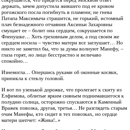
сокрушается, что придется перед Москвой ответ
держать, зачем допустила жившего под ее кровом
рогожского посла погибнуть в пламени; не гнева
Патапа Максимыча страшится, не горький, истомный
плач безнадежного отчаяния Аксиньи Захаровны
смущает ее – болит она сердцем, сокрушается по
Фленушке… Хоть греховным делом, а под своим же
сердцем носила – чувство матери все заглушает… Но
никто не заметил бы, что за думы волнуют Манефу, –
глаза горят, но лицо бесстрастно и величаво
спокойно…
Изнемогла… Опершись руками об оконные косяки,
приникла к стеклу головой.
И вот по узенькой дорожке, что пролегает к скиту из
Елфимова, облитые ярким сияньем поднимавшегося к
полудню солнца, осторожно спускаются в Каменный
Вражек повозка, другая, третья… Не разглядеть старым
очам Манефы, кто сидит в тех повозках, но сердце
матери шепчет: «Жива!..»