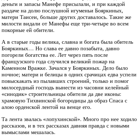
деньги и запасы Манефе присылали, и при каждой
раздаче на долю послушной игуменьи Бояркиных,
матери Таисеи, больше других доставалось. Такие же
милости видали от Манефы еще три-четыре во всем
покорные ей обители.
А в старые годы велика, славна и богата была обитель
Бояркиных… Но слава ее давно позабыта, давно
погорели богатства ее. Лет через пять после
французского года случился великий пожар на
Каменном Вражке. Зачался у Бояркиных. Дело было
ночное; матери и белицы в одних срачицах едва успели
повыскакать из пылавших строений, только и помог
милосердный господь вынести из часовни келейный
«синодик» строительницы обители да две иконы:
храмовую Тихвинской богородицы да образ Спаса с
алою орденской лентой на венце его.
Та лента звалась «лопухинской». Много про нее ходило
рассказов, и в тех рассказах давняя правда с новыми
вымыслами мешалась.