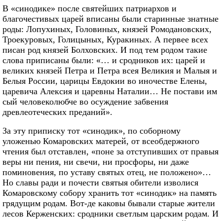
В «синодике» после святейших патриархов и
благочестивых царей вписаны были старинные знатные
роды: Лопухиных, Головиных, князей Ромодановских,
Троекуровых, Голицыных, Куракиных. А первее всех
писан род князей Болховских. И под тем родом такие
слова приписаны были: «… и сродников их: царей и
великих князей Петра и Петра всея Великия и Малыя и
Белыя России, царицы Евдокии во иночестве Елены,
царевича Алексия и царевны Наталии… Не постави им
сый человеколюбче во осуждение забвения
древлеотеческих преданий».
За эту приписку тот «синодик», по соборному
уложенью Комаровских матерей, от всеобдержного
чтения был отставлен, «поне за отступивших от правыя
веры ни пения, ни свечи, ни просфоры, ни даже
поминовения, по уставу святых отец, не положено»…
Но славы ради и почести святыя обители изволися
Комаровскому собору хранить тот «синодик» на память
грядущим родам. Вот-де каковы бывали старые жители
лесов Керженских: сродники светлым царским родам. И