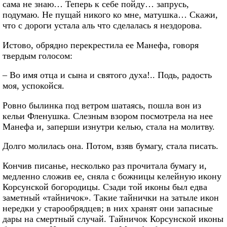
сама не знаю… Теперь к себе пойду… запрусь,
подумаю. Не пущай никого ко мне, матушка… Скажи,
что с дороги устала аль что сделалась я нездорова.
Истово, обрядно перекрестила ее Манефа, говоря
твердым голосом:
– Во имя отца и сына и святого духа!.. Подь, радость
моя, успокойся.
Ровно былинка под ветром шатаясь, пошла вон из
кельи Фленушка. Слезным взором посмотрела на нее
Манефа и, заперши изнутри келью, стала на молитву.
Долго молилась она. Потом, взяв бумагу, стала писать.
Кончив писанье, несколько раз прочитала бумагу и,
медленно сложив ее, сняла с божницы келейную икону
Корсунской богородицы. Сзади той иконы был едва
заметный «тайничок». Такие тайнички на затыле икон
нередки у старообрядцев; в них хранят они запасные
дары на смертный случай. Тайничок Корсунской иконы