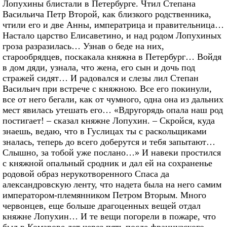
Лопухины блистали в Петербурге. Чтил Степана
Васильича Петр Второй, как близкого родственника,
чтили его и две Анны, императрица и правительница…
Настало царство Елисаветино, и над родом Лопухиных
гроза разразилась… Узнав о беде на них,
старообрядцев, поскакала княжна в Петербург… Войдя
в дом дяди, узнала, что жена, его сын и дочь под
стражей сидят… И радовался и слезы лил Степан
Васильич при встрече с княжною. Все его покинули,
все от него бегали, как от чумного, одна она из дальних
мест явилась утешать его… «Вдругорядь опала наш род
постигает! – сказал княжне Лопухин. – Скройся, куда
знаешь, ведаю, что в Гуслицах ты с раскольщиками
зналась, теперь до всего доберутся и тебя запытают…
Слышно, за тобой уже послано…» И навеки простился
с княжной опальный сродник и дал ей на сохраненье
родовой образ нерукотворенного Спаса да
александровскую ленту, что надета была на него самим
императором-племянником Петром Вторым. Много
червонцев, еще больше драгоценных вещей отдал
княжне Лопухин… И те вещи погорели в пожаре, что
был в Комарове лет через пять после французского