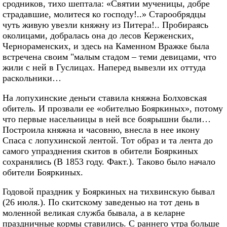
сродников, тихо шептала: «Святии мученицы, добре
страдавшие, молитеся ко господу!..» Старообрядцы
чуть живую увезли княжну из Питера!.. Пробираясь
околицами, добралась она до лесов Керженских,
Чернораменских, и здесь на Каменном Вражке была
встречена своим "малым стадом – теми девицами, что
жили с ней в Гуслицах. Наперед вывезли их оттуда
раскольники…
На лопухинские деньги ставила княжна Болховская
обитель. И прозвали ее «обителью Бояркиных», потому
что первые насельницы в ней все боярышни были…
Построила княжна и часовню, внесла в нее икону
Спаса с лопухинской лентой. Тот образ и та лента до
самого упразднения скитов в обители Бояркиных
сохранялись (В 1853 году. Факт.). Таково было начало
обители Бояркиных.
Годовой праздник у Бояркиных на тихвинскую бывал
(26 июля.). По скитскому заведенью на тот день в
моленной великая служба бывала, а в келарне
праздничные кормы ставились. С раннего утра больше