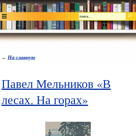
На главную
←
Павел Мельников «В
лесах. На горах»