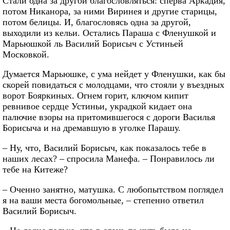
Стали одна за другой благословляться: сперва Аркадия,
потом Никанора, за ними Виринея и другие старицы,
потом белицы. И, благословясь одна за другой,
выходили из кельи. Остались Параша с Фленушкой и
Марьюшкой ль Василий Борисыч с Устиньей
Московкой.
Думается Марьюшке, с ума нейдет у Фленушки, как бы
скорей повидаться с молодцами, что стояли у въездных
ворот Бояркиных. Огнем горит, ключом кипит
ревнивое сердце Устиньи, украдкой кидает она
палючие взоры на притомившегося с дороги Василья
Борисыча и на дремавшую в уголке Парашу.
– Ну, что, Василий Борисыч, как показалось тебе в
наших лесах? – спросила Манефа. – Понравилось ли
тебе на Китеже?
– Оченно занятно, матушка. С любопытством поглядел
я на ваши места богомольные, – степенно ответил
Василий Борисыч.