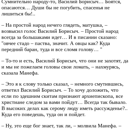
Сумнительно народу-то, Василий Борисыч… Боятся,
опасаются… Души бы не погубить, спасенья не
лишиться бы!..
– На простой народ нечего глядеть, матушка, –
возвысил голос Василий Борисыч. – Простой народ
всегда за большаками идет… И в писании сказано:
"овчее стадо – паства, значит. А овцы как? Куда
передний баран, туда и все сломя голову… "
– То-то и есть, Василий Борисыч, что они не захотят, да
и мы не пожелаем головы свои ломать, – нахмурясь,
сказала Манефа.
– Это я к слову только сказал, – немного смутившись,
ответил Василий Борисыч. – То хочу доложить, что
если по здешним скитам признают архиепископа, все
христиане следом за вами пойдут… Всегда так бывало.
В высоких делах как серому люду иметь рассужденье?..
Куда его поведешь, туда он и пойдет.
– Ну, это еще бог знает, так ли, – молвила Манефа. –