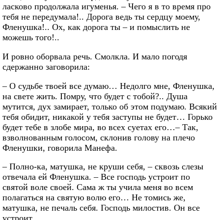
ласково продолжала игуменья. – Чего я в то время про
тебя не передумала!.. Дорога ведь ты сердцу моему,
Фленушка!.. Ох, как дорога ты – и помыслить не
можешь того!..
И ровно оборвала речь. Смолкла. И мало погодя
сдержанно заговорила:
– О судьбе твоей все думаю… Недолго мне, Фленушка,
на свете жить. Помру, что будет с тобой?.. Душа
мутится, дух замирает, только об этом подумаю. Всякий
тебя обидит, никакой у тебя заступы не будет… Горько
будет тебе в злобе мира, во всех суетах его…– Так,
взволнованным голосом, склонив голову на плечо
Фленушки, говорила Манефа.
– Полно-ка, матушка, не круши себя, – сквозь слезы
отвечала ей Фленушка. – Все господь устроит по
святой воле своей. Сама ж ты учила меня во всем
полагаться на святую волю его… Не томись же,
матушка, не печаль себя. Господь милостив. Он все
устроит…