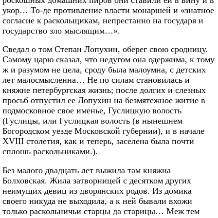
укор… То-де противление власти монаршей и «знатное
согласие к раскольщикам, непрестанно на государя и
государство зло мыслящим…».
Сведал о том Степан Лопухин, оберег свою сродницу.
Самому царю сказал, что недугом она одержима, к тому
ж и разумом не цела, сроду была малоумна, с детских
лет малосмысленна… Не по силам становилась и
княжне петербургская жизнь; после долгих и слезных
просьб отпустил ее Лопухин на безмятежное житие в
подмосковное свое именье, Гуслицкую волость
(Гуслицы, или Гуслицкая волость (в нынешнем
Богородском уезде Московской губернии), и в начале
XVIII столетия, как и теперь, заселена была почти
сплошь раскольниками.).
Без малого двадцать лет выжила там княжна
Болховская. Жила затворницей с десятком других
неимущих девиц из дворянских родов. Из домика
своего никуда не выходила, а к ней бывали вхожи
только раскольничьи старцы да старицы… Меж тем