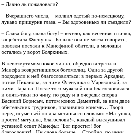
– Давно ль пожаловали?
– Вчерашнего числа, – молвил одетый по-немецкому,
лукаво прищурив глаза. – Вы здоровенько ли съездили?
– Слава богу, слава богу! – весело, как весенняя птичка,
защебетала Фленушка. Больше она не могла говорить,
повозки поехали к Манефиной обители, а молодцы
остались у ворот Бояркиных.
В невозмутимом покое чинно, обрядно встретила
Манефа возвратившихся богомолиц. Одна за другой
подходили к ней благословляться: в первых Аркадия,
потом Никанора, за ними Фленушка с Марьюшкой, за
ними Параша. После того мужской пол благословлялся
и опять-таки по чину, по ряду и в очередь: сперва
Василий Борисыч, потом конюх Дементий, за ним двое
обительских трудников, правивших конями… Творя
перед игуменьей по два метанья со словами: «Матушка,
прости! матушка, благослови!», каждый выслушивал
уставной ответ Манефы: "Бог простит! бог
благословит!.. Ни слова больше… Стройно, по чину,