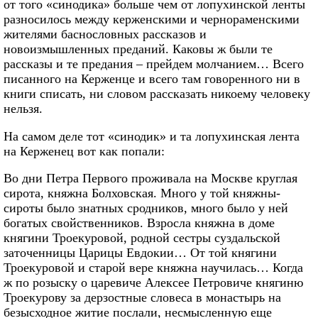
от того «синодика» больше чем от лопухинской ленты
разносилось между керженскими и чернораменскими
жителями баснословных рассказов и
новоизмышленных преданий. Каковы ж были те
рассказы и те предания – прейдем молчанием… Всего
писанного на Керженце и всего там говоренного ни в
книги списать, ни словом рассказать никоему человеку
нельзя.
На самом деле тот «синодик» и та лопухинская лента
на Керженец вот как попали:
Во дни Петра Первого проживала на Москве круглая
сирота, княжна Болховская. Много у той княжны-
сироты было знатных сродников, много было у ней
богатых свойственников. Взросла княжна в доме
княгини Троекуровой, родной сестры суздальской
заточенницы Царицы Евдокии… От той княгини
Троекуровой и старой вере княжна научилась… Когда
ж по розыску о царевиче Алексее Петровиче княгиню
Троекурову за дерзостные словеса в монастырь на
безысходное житие послали, несмысленную еще