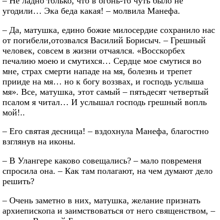
– Не ладно только, что в огонь-то чуть было не
угодили… Эка беда какая! – молвила Манефа.
– Да, матушка, едино божие милосердие сохранило нас
от погибели,отозвался Василий Борисыч. – Грешный
человек, совсем в жизни отчаялся. «Восскорбех
печалию моею и смутихся… Сердце мое смутися во
мне, страх смерти нападе на мя, болезнь и трепет
прииде на мя… но к богу воззвах, и господь услыша
мя». Все, матушка, этот самый – пятьдесят четвертый
псалом я читал… И услышал господь грешный вопль
мой!..
– Его святая десница! – вздохнула Манефа, благостно
взглянув на иконы.
– В Улангере каково совещались? – мало повременя
спросила она. – Как там полагают, на чем думают дело
решить?
– Очень заметно в них, матушка, желание признать
архиепископа и заимствоваться от него священством, –