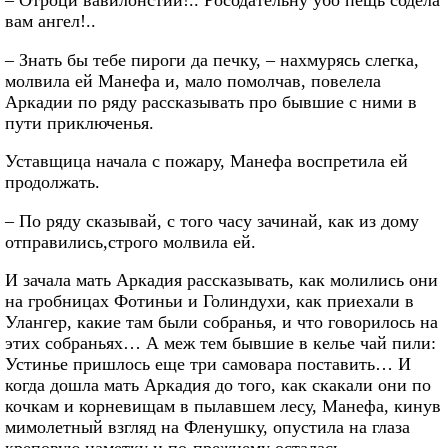
– Отроци вавилонстии!.. Росодательну убо пещь содела
вам ангел!..
– Знать бы тебе пироги да печку, – нахмурясь слегка,
молвила ей Манефа и, мало помолчав, повелела
Аркадии по ряду рассказывать про бывшие с ними в
пути приключенья.
Уставщица начала с пожару, Манефа воспретила ей
продолжать.
– По ряду сказывай, с того часу зачинай, как из дому
отправились,строго молвила ей.
И зачала мать Аркадия рассказывать, как молились они
на гробницах Фотиньи и Голиндухи, как приехали в
Улангер, какие там были собранья, и что говорилось на
этих собраньях… А меж тем бывшие в келье чай пили:
Устинье пришлось еще три самовара поставить… И
когда дошла мать Аркадия до того, как скакали они по
кочкам и корневищам в пылавшем лесу, Манефа, кинув
мимолетный взгляд на Фленушку, опустила на глаза