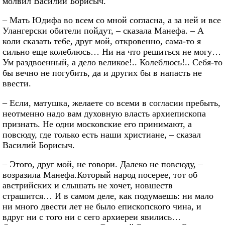
молвил Василий Борисыч.
– Мать Юдифа во всем со мной согласна, а за ней и все
Улангерски обители пойдут, – сказала Манефа. – А
коли сказать тебе, друг мой, откровенно, сама-то я
сильно еще колеблюсь… Ни на что решиться не могу…
Ум раздвоенный, а дело великое!.. Колеблюсь!.. Себя-то
бы вечно не погубить, да и других бы в напасть не
ввести.
– Если, матушка, желаете со всеми в согласии пребыть,
неотменно надо вам духовную власть архиепископа
признать. Не одни московские его принимают, а
повсюду, где только есть наши христиане, – сказал
Василий Борисыч.
– Этого, друг мой, не говори. Далеко не повсюду, –
возразила Манефа.Который народ посерее, тот об
австрийских и слышать не хочет, новшеств
страшится… И в самом деле, как подумаешь: ни мало
ни много двести лет не было епископского чина, и
вдруг ни с того ни с сего архиереи явились…