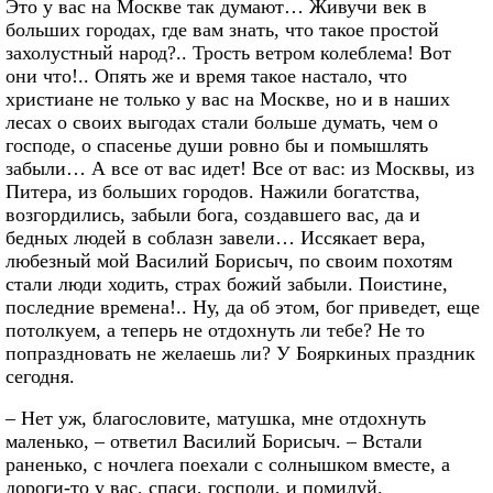
Это у вас на Москве так думают… Живучи век в
больших городах, где вам знать, что такое простой
захолустный народ?.. Трость ветром колеблема! Вот
они что!.. Опять же и время такое настало, что
христиане не только у вас на Москве, но и в наших
лесах о своих выгодах стали больше думать, чем о
господе, о спасенье души ровно бы и помышлять
забыли… А все от вас идет! Все от вас: из Москвы, из
Питера, из больших городов. Нажили богатства,
возгордились, забыли бога, создавшего вас, да и
бедных людей в соблазн завели… Иссякает вера,
любезный мой Василий Борисыч, по своим похотям
стали люди ходить, страх божий забыли. Поистине,
последние времена!.. Ну, да об этом, бог приведет, еще
потолкуем, а теперь не отдохнуть ли тебе? Не то
попраздновать не желаешь ли? У Бояркиных праздник
сегодня.
– Нет уж, благословите, матушка, мне отдохнуть
маленько, – ответил Василий Борисыч. – Встали
раненько, с ночлега поехали с солнышком вместе, а
дороги-то у вас, спаси, господи, и помилуй.