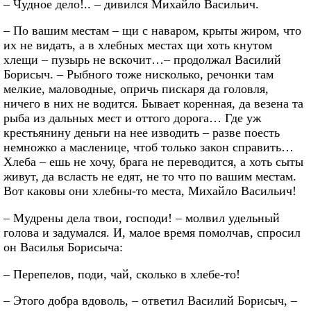
– Чудное дело!.. – дивился Михайло Васильич.
– По вашим местам – щи с наваром, крыты жиром, что
их не видать, а в хлебных местах щи хоть кнутом
хлещи – пузырь не вскочит…– продолжал Василий
Борисыч. – Рыбного тоже нисколько, речонки там
мелкие, маловодные, опричь пискаря да головля,
ничего в них не водится. Бывает коренная, да везена та
рыба из дальных мест и оттого дорога… Где уж
крестьянину деньги на нее изводить – разве поесть
немножко а масленице, чтоб только закон справить…
Хлеба – ешь не хочу, брага не переводится, а хоть сыты
живут, да всласть не едят, не то что по вашим местам.
Вот каковы они хлебны-то места, Михайло Васильич!
– Мудрены дела твои, господи! – молвил удельный
голова и задумался. И, малое время помолчав, спросил
он Василья Борисыча:
– Перепелов, поди, чай, сколько в хлебе-то!
– Этого добра вдоволь, – ответил Василий Борисыч, –