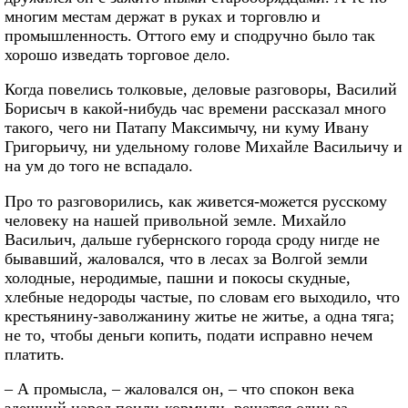
многим местам держат в руках и торговлю и
промышленность. Оттого ему и сподручно было так
хорошо изведать торговое дело.
Когда повелись толковые, деловые разговоры, Василий
Борисыч в какой-нибудь час времени рассказал много
такого, чего ни Патапу Максимычу, ни куму Ивану
Григорьичу, ни удельному голове Михайле Васильичу и
на ум до того не вспадало.
Про то разговорились, как живется-можется русскому
человеку на нашей привольной земле. Михайло
Васильич, дальше губернского города сроду нигде не
бывавший, жаловался, что в лесах за Волгой земли
холодные, неродимые, пашни и покосы скудные,
хлебные недороды частые, по словам его выходило, что
крестьянину-заволжанину житье не житье, а одна тяга;
не то, чтобы деньги копить, подати исправно нечем
платить.
– А промысла, – жаловался он, – что спокон века