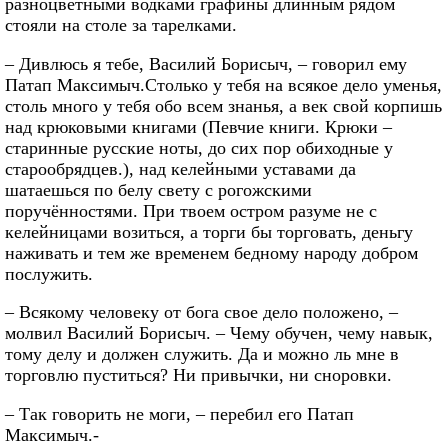
разноцветными водками графины длинным рядом
стояли на столе за тарелками.
– Дивлюсь я тебе, Василий Борисыч, – говорил ему
Патап Максимыч.Столько у тебя на всякое дело уменья,
столь много у тебя обо всем знанья, а век свой корпишь
над крюковыми книгами (Певчие книги. Крюки –
старинные русские ноты, до сих пор обиходные у
старообрядцев.), над келейными уставами да
шатаешься по белу свету с рогожскими
поручённостями. При твоем остром разуме не с
келейницами возиться, а торги бы торговать, деньгу
наживать и тем же временем бедному народу добром
послужить.
– Всякому человеку от бога свое дело положено, –
молвил Василий Борисыч. – Чему обучен, чему навык,
тому делу и должен служить. Да и можно ль мне в
торговлю пуститься? Ни привычки, ни сноровки.
– Так говорить не моги, – перебил его Патап
Максимыч.-