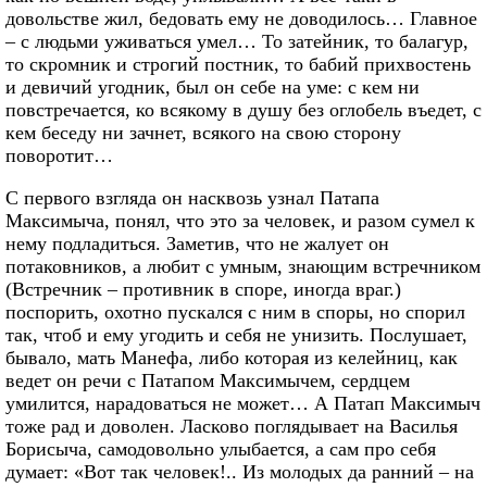
довольстве жил, бедовать ему не доводилось… Главное
– с людьми уживаться умел… То затейник, то балагур,
то скромник и строгий постник, то бабий прихвостень
и девичий угодник, был он себе на уме: с кем ни
повстречается, ко всякому в душу без оглобель въедет, с
кем беседу ни зачнет, всякого на свою сторону
поворотит…
С первого взгляда он насквозь узнал Патапа
Максимыча, понял, что это за человек, и разом сумел к
нему подладиться. Заметив, что не жалует он
потаковников, а любит с умным, знающим встречником
(Встречник – противник в споре, иногда враг.)
поспорить, охотно пускался с ним в споры, но спорил
так, чтоб и ему угодить и себя не унизить. Послушает,
бывало, мать Манефа, либо которая из келейниц, как
ведет он речи с Патапом Максимычем, сердцем
умилится, нарадоваться не может… А Патап Максимыч
тоже рад и доволен. Ласково поглядывает на Василья
Борисыча, самодовольно улыбается, а сам про себя
думает: «Вот так человек!.. Из молодых да ранний – на