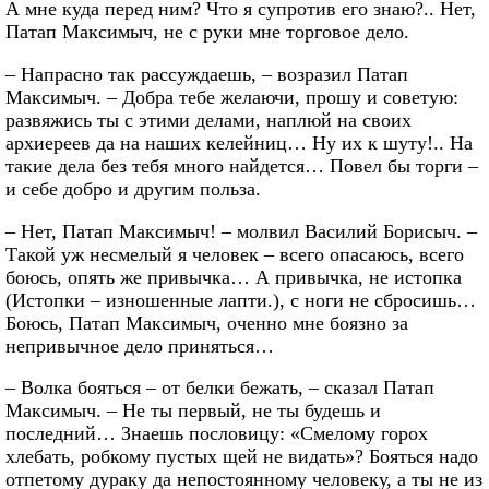
А мне куда перед ним? Что я супротив его знаю?.. Нет,
Патап Максимыч, не с руки мне торговое дело.
– Напрасно так рассуждаешь, – возразил Патап
Максимыч. – Добра тебе желаючи, прошу и советую:
развяжись ты с этими делами, наплюй на своих
архиереев да на наших келейниц… Ну их к шуту!.. На
такие дела без тебя много найдется… Повел бы торги –
и себе добро и другим польза.
– Нет, Патап Максимыч! – молвил Василий Борисыч. –
Такой уж несмелый я человек – всего опасаюсь, всего
боюсь, опять же привычка… А привычка, не истопка
(Истопки – изношенные лапти.), с ноги не сбросишь…
Боюсь, Патап Максимыч, оченно мне боязно за
непривычное дело приняться…
– Волка бояться – от белки бежать, – сказал Патап
Максимыч. – Не ты первый, не ты будешь и
последний… Знаешь пословицу: «Смелому горох
хлебать, робкому пустых щей не видать»? Бояться надо
отпетому дураку да непостоянному человеку, а ты не из