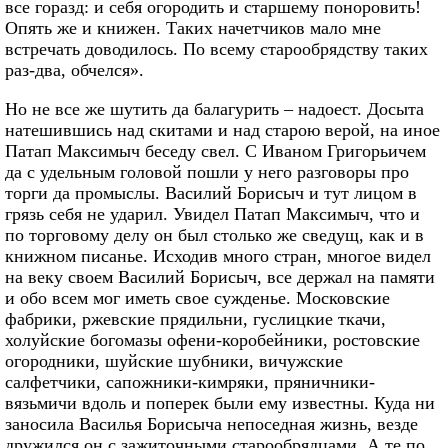
все горазд: и себя огородить и старшему поноровить!
Опять же и книжен. Таких начетчиков мало мне
встречать доводилось. По всему старообрядству таких
раз-два, обчелся».
Но не все же шутить да балагурить – надоест. Досыта
натешившись над скитами и над старою верой, на иное
Патап Максимыч беседу свел. С Иваном Григорьичем
да с удельным головой пошли у него разговоры про
торги да промыслы. Василий Борисыч и тут лицом в
грязь себя не ударил. Увидел Патап Максимыч, что и
по торговому делу он был столько же сведущ, как и в
книжном писанье. Исходив много стран, многое видел
на веку своем Василий Борисыч, все держал на памяти
и обо всем мог иметь свое сужденье. Московские
фабрики, ржевские прядильни, гуслицкие ткачи,
холуйские богомазы офени-коробейники, ростовские
огородники, шуйские шубники, вичужские
салфетчики, сапожники-кимряки, пряничники-
вязьмичи вдоль и поперек были ему известны. Куда ни
заносила Василья Борисыча непоседная жизнь, везде
дружился он с зажиточными старообрядцами. А те по