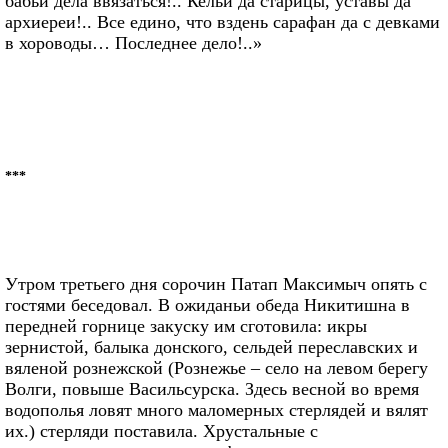
бабьи дела ввязаться!.. Кельи да старицы, уставы да
архиереи!.. Все едино, что вздень сарафан да с девками
в хороводы… Последнее дело!..»
***
Утром третьего дня сорочин Патап Максимыч опять с
гостями беседовал. В ожиданьи обеда Никитишна в
передней горнице закуску им сготовила: икры
зернистой, балыка донского, сельдей переславских и
вяленой рознежской (Рознежье – село на левом берегу
Волги, повыше Васильсурска. Здесь весной во время
водополья ловят много маломерных стерлядей и вялят
их.) стерляди поставила. Хрустальные с