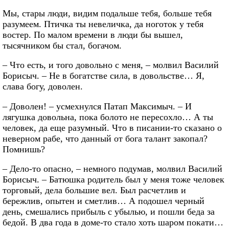
Мы, стары люди, видим подальше тебя, больше тебя
разумеем. Птичка ты невеличка, да ноготок у тебя
востер. По малом времени в люди бы вышел,
тысячником бы стал, богачом.
– Что есть, и того довольно с меня, – молвил Василий
Борисыч. – Не в богатстве сила, в довольстве… Я,
слава богу, доволен.
– Доволен! – усмехнулся Патап Максимыч. – И
лягушка довольна, пока болото не пересохло… А ты
человек, да еще разумный. Что в писании-то сказано о
неверном рабе, что данный от бога талант закопал?
Помнишь?
– Дело-то опасно, – немного подумав, молвил Василий
Борисыч. – Батюшка родитель был у меня тоже человек
торговый, дела большие вел. Был расчетлив и
бережлив, опытен и сметлив… А подошел черный
день, смешались прибыль с убылью, и пошли беда за
бедой. В два года в доме-то стало хоть шаром покати…