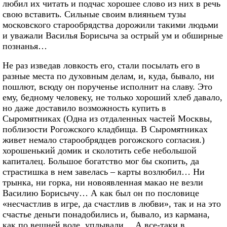
любил их читать и подчас хорошее слово из них в речь
свою вставить. Сильные своим влияньем тузы
московского старообрядства дорожили такими людьми
и уважали Василья Борисыча за острый ум и обширные
познанья…
Не раз изведав ловкость его, стали посылать его в
разные места по духовным делам, и, куда, бывало, ни
пошлют, всюду он порученье исполнит на славу. Это
ему, бедному человеку, не только хороший хлеб давало,
но даже доставило возможность купить в
Сыромятниках (Одна из отдаленных частей Москвы,
поблизости Рогожского кладбища. В Сыромятниках
живет немало старообрядцев рогожского согласия.)
хорошенький домик и сколотить себе небольшой
капиталец. Большое богатство мог бы скопить, да
страстишка в нем завелась – карты возлюбил… Ни
трынка, ни горка, ни новоявленная макао не везли
Василию Борисычу… А как был он по пословице
«несчастлив в игре, да счастлив в любви», так и на это
счастье деньги понадобились и, бывало, из кармана,
как по вешней воде, уплывали… А все-таки в