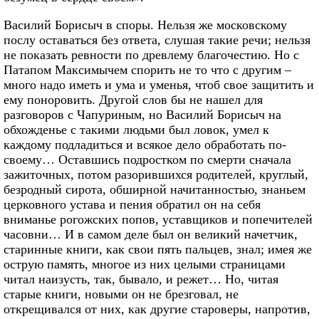
Василий Борисыч в споры. Нельзя же московскому
послу оставаться без ответа, слушая такие речи; нельзя
не показать ревности по древлему благочестию. Но с
Патапом Максимычем спорить не то что с другим –
много надо иметь и ума и уменья, чтоб свое защитить и
ему поноровить. Другой слов бы не нашел для
разговоров с Чапуриным, но Василий Борисыч на
обхожденье с такими людьми был ловок, умел к
каждому подладиться и всякое дело обработать по-
своему… Оставшись подростком по смерти сначала
зажиточных, потом разорившихся родителей, круглый,
безродный сирота, обширной начитанностью, знаньем
церковного устава и пения обратил он на себя
вниманье рогожских попов, уставщиков и попечителей
часовни… И в самом деле был он великий начетчик,
старинные книги, как свои пять пальцев, знал; имея же
острую память, многое из них целыми страницами
читал наизусть, так, бывало, и режет… Но, читая
старые книги, новыми он не брезговал, не
открещивался от них, как другие староверы, напротив,