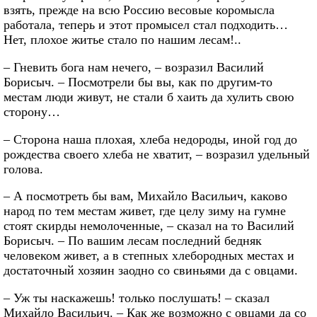
взять, прежде на всю Россию весовые коромысла
работала, теперь и этот промысел стал подходить…
Нет, плохое житье стало по нашим лесам!..
– Гневить бога нам нечего, – возразил Василий
Борисыч. – Посмотрели бы вы, как по другим-то
местам люди живут, не стали б хаить да хулить свою
сторону…
– Сторона наша плохая, хлеба недороды, иной год до
рождества своего хлеба не хватит, – возразил удельный
голова.
– А посмотреть бы вам, Михайло Васильич, каково
народ по тем местам живет, где целу зиму на гумне
стоят скирды немолоченные, – сказал на то Василий
Борисыч. – По вашим лесам последний бедняк
человеком живет, а в степных хлебородных местах и
достаточный хозяин заодно со свиньями да с овцами.
– Уж ты наскажешь! только послушать! – сказал
Михайло Васильич. – Как же возможно с овцами да со