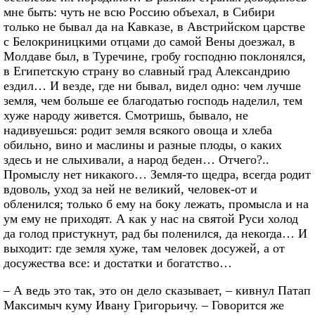
мне быть: чуть не всю Россию объехал, в Сибири
только не бывал да на Кавказе, в Австрийском царстве
с Белокриницкими отцами до самой Вены доезжал, в
Молдаве был, в Туречине, гробу господню поклонялся,
в Египетскую страну во славный град Александрию
ездил… И везде, где ни бывал, видел одно: чем лучше
земля, чем больше ее благодатью господь наделил, тем
хуже народу живется. Смотришь, бывало, не
надивуешься: родит земля всякого овоща и хлеба
обильно, вино и маслины и разные плоды, о каких
здесь и не слыхивали, а народ беден… Отчего?..
Промыслу нет никакого… Земля-то щедра, всегда родит
вдоволь, уход за ней не великий, человек-от и
обленился; только б ему на боку лежать, промысла и на
ум ему не приходят. А как у нас на святой Руси холод
да голод пристукнут, рад бы поленился, да некогда… И
выходит: где земля хуже, там человек досужей, а от
досужества все: и достатки и богатство…
– А ведь это так, это он дело сказывает, – кивнул Патап
Максимыч куму Ивану Григорьичу. – Говорится же