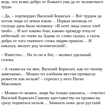
ведь, что всяко добро от божьего ума да от человечьего
труда.
– Да, – подтвердил Василий Борисыч. – Всё трудом да
потом люди от земли взяли… Первая заповедь от
господа дана была человеку: «В поте лица снеси хлеб
твой»… И вот каково благ, каково премудр отец-от
небесный: во гневе на Адама то слово сказал, а сколь
добра от того гневного слова людям пришло… И
наказуя, милует род человеческий!..
– Известно… На то он и бог, – молвил удельный
голова.
– А скажи-ка ты мне, Василий Борисыч, как по твоему
замечанью… Можно по хлебным местам промысла
развести али нельзя? – спросил у него Патап
Максимыч.
– Можно-то можно, люди бы только нашлись, – ответил
Василий Борисыч.Самому крестьянству на промыслы
сразу подняться нельзя… Зачинать ново дело русский