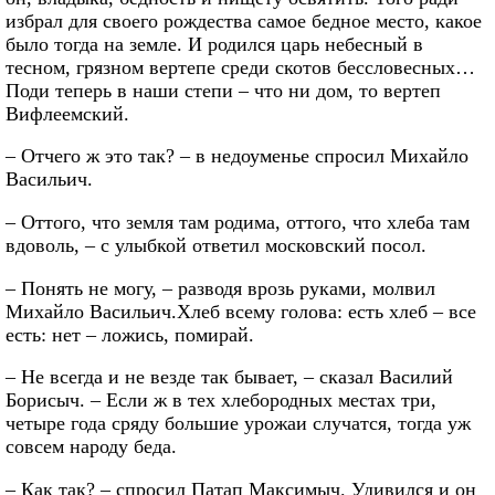
избрал для своего рождества самое бедное место, какое
было тогда на земле. И родился царь небесный в
тесном, грязном вертепе среди скотов бессловесных…
Поди теперь в наши степи – что ни дом, то вертеп
Вифлеемский.
– Отчего ж это так? – в недоуменье спросил Михайло
Васильич.
– Оттого, что земля там родима, оттого, что хлеба там
вдоволь, – с улыбкой ответил московский посол.
– Понять не могу, – разводя врозь руками, молвил
Михайло Васильич.Хлеб всему голова: есть хлеб – все
есть: нет – ложись, помирай.
– Не всегда и не везде так бывает, – сказал Василий
Борисыч. – Если ж в тех хлебородных местах три,
четыре года сряду большие урожаи случатся, тогда уж
совсем народу беда.
– Как так? – спросил Патап Максимыч. Удивился и он