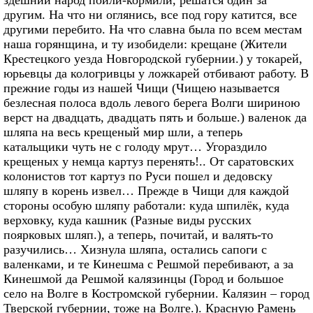
здешний народ поили-кормили, решатся один за
другим. На что ни оглянись, все под гору катится, все
другими перебито. На что славна была по всем местам
наша горянщина, и ту изобидели: крещане (Жители
Крестецкого уезда Новгородской губернии.) у токарей,
юрьевцы да кологривцы у ложкарей отбивают работу. В
прежние годы из нашей Чищи (Чищею называется
безлесная полоса вдоль левого берега Волги шириною
верст на двадцать, двадцать пять и больше.) валенок да
шляпа на весь крещеный мир шли, а теперь
катальщики чуть не с голоду мрут… Угораздило
крещеных у немца картуз перенять!.. От саратовских
колонистов тот картуз по Руси пошел и дедовску
шляпу в корень извел… Прежде в Чищи для каждой
стороны особую шляпу работали: куда шпилёк, куда
верховку, куда кашник (Разные виды русских
поярковых шляп.), а теперь, почитай, и валять-то
разучились… Хизнула шляпа, остались сапоги с
валенками, и те Кинешма с Решмой перебивают, а за
Кинешмой да Решмой калязинцы (Город и большое
село на Волге в Костромской губернии. Калязин – город
Тверской губернии, тоже на Волге.). Красную Рамень