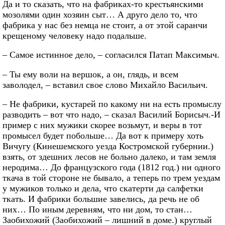
Да и то сказать, что на фабриках-то крестьянскими
мозолями один хозяин сыт… А друго дело то, что
фабрика у нас без немца не стоит, а от этой саранчи
крещеному человеку надо подальше.
– Самое истинное дело, – согласился Патап Максимыч.
– Ты ему воли на вершок, а он, глядь, и всем
заволодел, – вставил свое слово Михайло Васильич.
– Не фабрики, кустарей по какому ни на есть промыслу
разводить – вот что надо, – сказал Василий Борисыч.-И
пример с них мужики скорее возьмут, и веры в тот
промысел будет побольше… Да вот к примеру хоть
Вичугу (Кинешемского уезда Костромской губернии.)
взять, от здешних лесов не больно далеко, и там земля
неродима… До французского года (1812 год.) ни одного
ткача в той стороне не бывало, а теперь по трем уездам
у мужиков только и дела, что скатерти да салфетки
ткать. И фабрики большие завелись, да речь не об
них… По иным деревням, что ни дом, то стан…
Заобихожий (3аобихожий – лишний в доме.) круглый