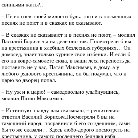
свиньями жить?..
– Не во гнев твоей милости будь: того и в посмешных
песнях не поют и в сказках не сказывают.
– В сказках не сказывают и в песнях не поют, – молвил
Василий Борисыч,а на деле оно так. Посмотрели б вы
на крестьянина в хлебных безлесных губерниях… Он
домосед, знает только курные свои избенки. И если б
его на ковре-самолете сюда, в ваши леса перенесть да
поставить не у вас, Патап Максимыч, в дому, а у
любого рядового крестьянина, он бы подумал, что к
царю во дворец попал.
– Ну уж и к царю! – самодовольно улыбнувшись,
молвил Патап Максимыч.
– Истинную правду вам сказываю, – решительно
ответил Василий Борисыч.Посмотрели б вы на
тамошний народ, посравнили б его со здешним, сами
бы то же сказали… Здесь любо-дорого посмотреть на
крестьянина, у самого последнего бедняка изба