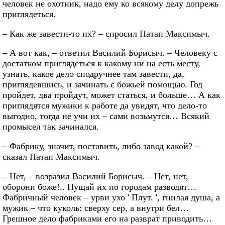
человек не охотник, надо ему ко всякому делу допрежь
приглядеться.
– Как же завести-то их? – спросил Патап Максимыч.
– А вот как, – ответил Василий Борисыч. – Человеку с
достатком приглядеться к какому ни на есть месту,
узнать, какое дело сподручнее там завести, да,
приглядевшись, и зачинать с божьей помощью. Год
пройдет, два пройдут, может статься, и больше… А как
приглядятся мужики к работе да увидят, что дело-то
выгодно, тогда не учи их – сами возьмутся… Всякий
промысел так зачинался.
– Фабрику, значит, поставить, либо завод какой? –
сказал Патап Максимыч.
– Нет, – возразил Василий Борисыч. – Нет, нет,
оборони боже!.. Пущай их по городам разводят…
Фабричный человек – урви ухо ' Плут. ', гнилая душа, а
мужик – что куколь: сверху сер, а внутри бел…
Грешное дело фабриками его на разврат приводить…