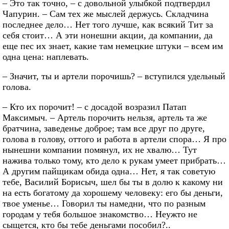
– Это так точно, – с довольной улыбкой подтвердил
Чапурин. – Сам тех же мыслей держусь. Складчина
последнее дело… Нет того лучше, как всякий Тит за
себя стоит… А эти нонешни акции, да компании, да
еще пес их знает, какие там немецкие штуки – всем им
одна цена: наплевать.
– Значит, ты и артели порочишь? – вступился удельный
голова.
– Кто их порочит! – с досадой возразил Патап
Максимыч. – Артель порочить нельзя, артель та же
братчина, заведенье доброе; там все друг по друге,
голова в голову, оттого и работа в артели спора… Я про
нынешни компании помянул, их не хвалю… Тут
нажива только тому, кто дело к рукам умеет прибрать…
А другим пайщикам обида одна… Нет, я так советую
тебе, Василий Борисыч, шел бы ты в долю к какому ни
на есть богатому да хорошему человеку: его бы деньги,
твое уменье… Говорил ты намедни, что по разным
городам у тебя большое знакомство… Неужто не
сыщется, кто бы тебе деньгами пособил?..