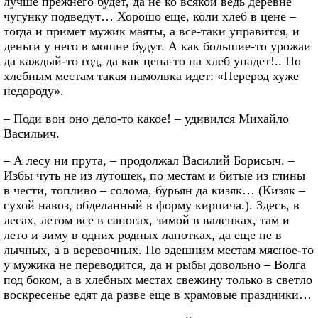
лучше прежнего будет, да не ко всякой ведь деревне
чугунку подведут… Хорошо еще, коли хлеб в цене –
тогда и примет мужик маяты, а все-таки управится, и
деньги у него в мошне будут. А как большие-то урожаи
да каждый-то год, да как цена-то на хлеб упадет!.. По
хлебным местам такая намолвка идет: «Перерод хуже
недороду».
– Поди вон оно дело-то какое! – удивился Михайло
Васильич.
– А лесу ни прута, – продолжал Василий Борисыч. –
Избы чуть не из лутошек, по местам и битые из глины
в чести, топливо – солома, бурьян да кизяк… (Кизяк –
сухой навоз, обделанный в форму кирпича.). Здесь, в
лесах, летом все в сапогах, зимой в валенках, там и
лето и зиму в одних родных лапотках, да еще не в
лычных, а в веревочных. По здешним местам мясное-то
у мужика не переводится, да и рыбы довольно – Волга
под боком, а в хлебных местах свежину только в светло
воскресенье едят да разве еще в храмовые праздники…