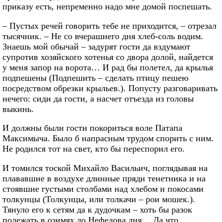
приказу есть, непременно надо мне домой поспешать.
– Пустых речей говорить тебе не приходится, – отрезал
тысячник. – Не со вчерашнего дня хлеб-соль водим.
Знаешь мой обычай – задурят гости да вздумают
супротив хозяйского хотенья со двора долой, найдется
у меня запор на ворота… И рад бы полетел, да крылья
подпешены (Подпешить – сделать птицу пешею
посредством обрезки крыльев.). Попусту разговаривать
нечего: сиди да гости, а насчет отъезда из головы
выкинь.
И должны были гости покориться воле Патапа
Максимыча. Было б напрасным трудом спорить с ним.
Не родился тот на свет, кто бы переспорил его.
И томился тоской Михайло Васильич, поглядывая на
плававшие в воздухе длинные пряди тенетника и на
стоявшие густыми столбами над хлебом и покосами
толкунцы (Толкунцы, или толкачи – рои мошек.).
Тянуло его к сетям да к дудочкам – хоть бы разок
полежать в озимях до Нефедова дня… Да что