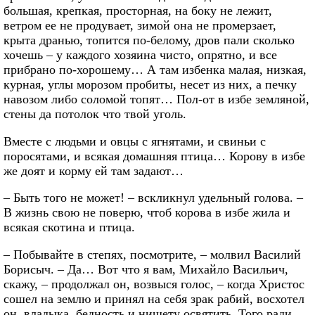
большая, крепкая, просторная, на боку не лежит,
ветром ее не продувает, зимой она не промерзает,
крыта дранью, топится по-белому, дров пали сколько
хочешь – у каждого хозяина чисто, опрятно, и все
прибрано по-хорошему… А там избенка малая, низкая,
курная, углы морозом пробиты, несет из них, а печку
навозом либо соломой топят… Пол-от в избе земляной,
стены да потолок что твой уголь.
Вместе с людьми и овцы с ягнятами, и свиньи с
поросятами, и всякая домашняя птица… Корову в избе
же доят и корму ей там задают…
– Быть того не может! – вскликнул удельный голова. –
В жизнь свою не поверю, чтоб корова в избе жила и
всякая скотина и птица.
– Побывайте в степях, посмотрите, – молвил Василий
Борисыч. – Да… Вот что я вам, Михайло Васильич,
скажу, – продолжал он, возвыся голос, – когда Христос
сошел на землю и принял на себя зрак рабий, восхотел
он, владыка, бедность и нищету освятить. Того ради