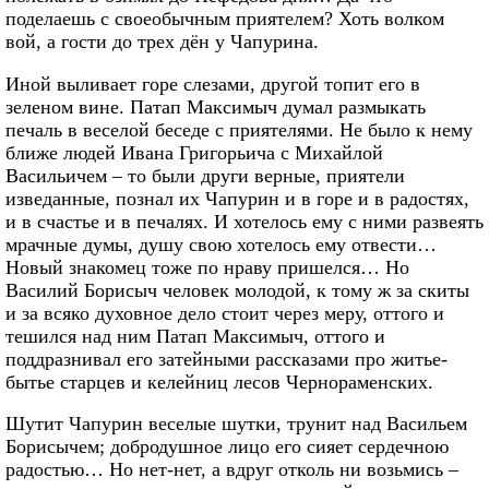
поделаешь с своеобычным приятелем? Хоть волком
вой, а гости до трех дён у Чапурина.
Иной выливает горе слезами, другой топит его в
зеленом вине. Патап Максимыч думал размыкать
печаль в веселой беседе с приятелями. Не было к нему
ближе людей Ивана Григорьича с Михайлой
Васильичем – то были други верные, приятели
изведанные, познал их Чапурин и в горе и в радостях,
и в счастье и в печалях. И хотелось ему с ними развеять
мрачные думы, душу свою хотелось ему отвести…
Новый знакомец тоже по нраву пришелся… Но
Василий Борисыч человек молодой, к тому ж за скиты
и за всяко духовное дело стоит через меру, оттого и
тешился над ним Патап Максимыч, оттого и
поддразнивал его затейными рассказами про житье-
бытье старцев и келейниц лесов Чернораменских.
Шутит Чапурин веселые шутки, трунит над Васильем
Борисычем; добродушное лицо его сияет сердечною
радостью… Но нет-нет, а вдруг отколь ни возьмись –