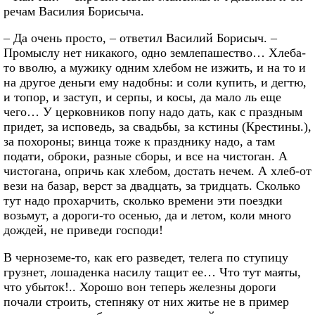
речам Василия Борисыча.
– Да очень просто, – ответил Василий Борисыч. –
Промыслу нет никакого, одно землепашество… Хлеба-
то вволю, а мужику одним хлебом не изжить, и на то и
на другое деньги ему надобны: и соли купить, и дегтю,
и топор, и заступ, и серпы, и косы, да мало ль еще
чего… У церковников попу надо дать, как с праздным
придет, за исповедь, за свадьбы, за кстины (Крестины.),
за похороны; винца тоже к празднику надо, а там
подати, оброки, разные сборы, и все на чистоган. А
чистогана, опричь как хлебом, достать нечем. А хлеб-от
вези на базар, верст за двадцать, за тридцать. Сколько
тут надо прохарчить, сколько времени эти поездки
возьмут, а дороги-то осенью, да и летом, коли много
дождей, не приведи господи!
В черноземе-то, как его разведет, телега по ступицу
грузнет, лошаденка насилу тащит ее… Что тут маяты,
что убыток!.. Хорошо вон теперь железны дороги
почали строить, степняку от них житье не в пример