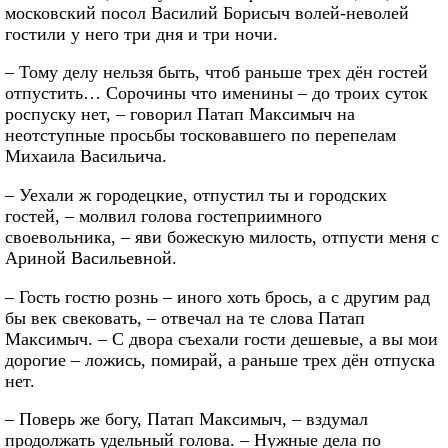
московский посол Василий Борисыч волей-неволей
гостили у него три дня и три ночи.
– Тому делу нельзя быть, чтоб раньше трех дён гостей
отпустить… Сорочины что именины – до троих суток
роспуску нет, – говорил Патап Максимыч на
неотступные просьбы тосковавшего по перепелам
Михаила Васильича.
– Уехали ж городецкие, отпустил ты и городских
гостей, – молвил голова гостеприимного
своевольника, – яви божескую милость, отпусти меня с
Ариной Васильевной.
– Гость гостю рознь – иного хоть брось, а с другим рад
бы век свековать, – отвечал на те слова Патап
Максимыч. – С двора съехали гости дешевые, а вы мои
дорогие – ложись, помирай, а раньше трех дён отпуска
нет.
– Поверь же богу, Патап Максимыч, – вздумал
продолжать удельный голова. – Нужные дела по