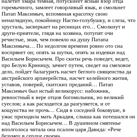
налетит хмара темная, потускнеет ясный взор отца
горемычного, замлеет говорливый язык, и смолкнет
Патап Максимыч, вспоминая красотку свою
ненаглядную, покойницу Настю-голубушку, и слеза, что
хрусталь, засверкает на ресницах его… Смолкнут и
други-приятели, глядя на хозяина, потупят очи
речистые, зная, чем повеяло на душу Патапа
Максимыча… По недолгом времени ровно ото сна
воспрянет он; опять за шутки, опять за издевки над
Васильем Борисычем. Про скиты речь поведет, ведет,
про Белую Криницу, зачнет путем, сведет на смеховое
дело, пойдет балагурить насчет беглого священства да
австрийского архиерейства, насчет келейного жития,
уставов, поверий, скитских преданий… Патап
Максимыч был истый великорусс: набожник,
ревностный к вере отцов богомольник, но великий
суеслов; а как расходится да разгуляется, и от
кощунства не прочь… Сидя в соседней боковуше, в
ужас приходила мать Аркадия, слыша как потешался он
над Васильем Борисычем… В душевном смятенье
вполголоса читала она псалом царя Давида: «Рече
безумец в сердце своем».