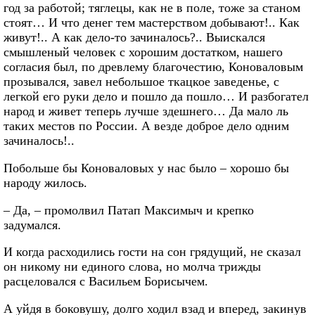
год за работой; тяглецы, как не в поле, тоже за станом
стоят… И что денег тем мастерством добывают!.. Как
живут!.. А как дело-то зачиналось?.. Выискался
смышленый человек с хорошим достатком, нашего
согласия был, по древлему благочестию, Коноваловым
прозывался, завел небольшое ткацкое заведенье, с
легкой его руки дело и пошло да пошло… И разбогател
народ и живет теперь лучше здешнего… Да мало ль
таких местов по России. А везде доброе дело одним
зачиналось!..
Побольше бы Коноваловых у нас было – хорошо бы
народу жилось.
– Да, – промолвил Патап Максимыч и крепко
задумался.
И когда расходились гости на сон грядущий, не сказал
он никому ни единого слова, но молча трижды
расцеловался с Васильем Борисычем.
А уйдя в боковушу, долго ходил взад и вперед, закинув