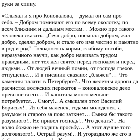
руки за спину.
«Слыхал и я про Коновалова, – думал он сам про
себя. – Добром поминают его по всему околотку, по
всем ближним и дальным местам… Можно про такого
человека сказать: „Сеял добро, посыпал добром, жал
добро, оделял добром, и стало его имя честно и памятно
в род и род“. Голодного накорми, слабому пособи,
неразумного научи, как добро наживать трудом
праведным, нет тех дел святее перед господом и перед
людьми… От людей вечный помин, от господа грехов
отпущенье… И в писании сказано: „блажен“… Что
каменны палаты в Петербурге?.. Что железны дороги да
расчистка волжских перекатов – коноваловское дело
превыше всего… И капитала много меньше
потребуется… Смогу!.. А смышлен этот Василий
Борисыч!.. Из себя маленек, годами молоденек, а
разумом и старого за пояс заткнет… Сынка бы такого
разумного!.. Не привел господь!.. Что делать?.. На
волю божью не подашь просьбу… А этот лучше того
долговязого!.. Острый разум!.. И угораздило же его в